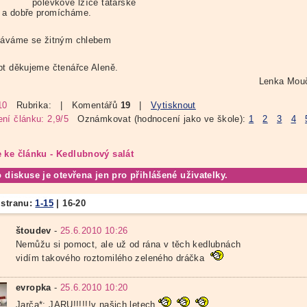
polévkové lžíce tatarské
a dobře promícháme.
dáváme se žitným chlebem
pt děkujeme čtenářce Aleně.
Lenka Mou
10
Rubrika:
| Komentářů
19
|
Vytisknout
ní článku: 2,9/5
Oznámkovat (hodnocení jako ve škole):
1
2
3
4
 ke článku - Kedlubnový salát
o diskuse je otevřena jen pro přihlášené uživatelky.
 stranu:
1-15
|
16-20
štoudev
-
25.6.2010 10:26
Nemůžu si pomoct, ale už od rána v těch kedlubnách
vidím takového roztomilého zeleného dráčka
evropka
-
25.6.2010 10:20
Jarča*: JARU!!!!!!v našich letech