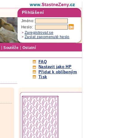
Přihlášení
Jméno:
Heslo:
Zaregistrovat se
Zaslat zapomenuté heslo
Soutěže
Ostatní
FAQ
Nastavit jako HP
Přidat k oblíbeným
Tisk