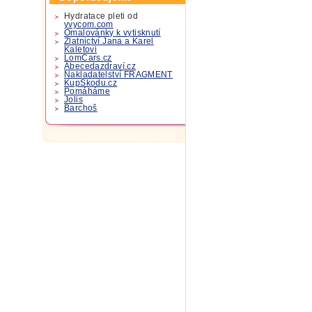
Hydratace pleti od
yvycom.com
Omalovánky k vytisknutí
Zlatnictví Jana a Karel
Kaletovi
LomCars.cz
Abecedazdraví.cz
Nakladatelství FRAGMENT
KupSkodu.cz
Pomáháme
Jolis
Barchoš