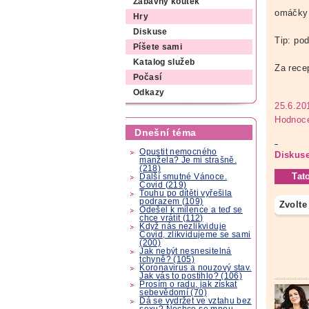
Zábavný koutek
omáčky 
Hry
Diskuse
Tip: po
Píšete sami
Katalog služeb
Za rece
Počasí
Odkazy
25.6.20
Hodnoce
Dnešní téma
Opustit nemocného
Diskuse
manžela? Je mi strašně.
(218)
Tat
Další smutné Vánoce.
Covid (219)
Touhu po dítěti vyřešila
podrazem (109)
Zvolte
Odešel k milence a teď se
chce vrátit (112)
Když nás nezlikviduje
Covid, zlikvidujeme se sami
(200)
Jak nebýt nesnesitelná
tchyně? (105)
Koronavirus a nouzový stav.
Jak vás to postihlo? (106)
Prosím o radu, jak získat
sebevědomí (70)
Dá se vydržet ve vztahu bez
sexu? Nechce se mnou