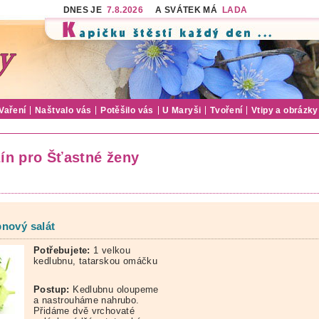
DNES JE
7.8.2026
A SVÁTEK MÁ
LADA
Vaření
Naštvalo vás
Potěšilo vás
U Maryši
Tvoření
Vtipy a obrázky
ín pro Šťastné ženy
nový salát
Potřebujete:
1 velkou
kedlubnu, tatarskou omáčku
Postup:
Kedlubnu oloupeme
a nastrouháme nahrubo.
Přidáme dvě vrchovaté