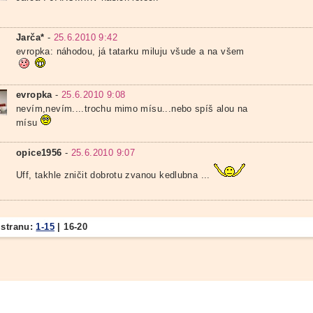
Jarča*
-
25.6.2010 9:42
evropka: náhodou, já tatarku miluju všude a na všem
evropka
-
25.6.2010 9:08
nevím,nevím....trochu mimo mísu...nebo spíš alou na
mísu
opice1956
-
25.6.2010 9:07
Uff, takhle zničit dobrotu zvanou kedlubna ...
 stranu:
1-15
|
16-20