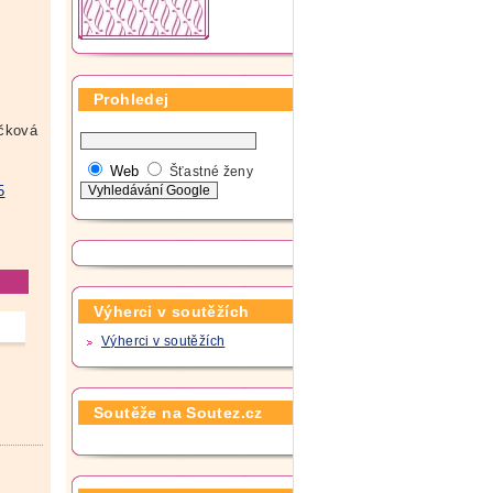
Prohledej
čková
Web
Šťastné ženy
5
Výherci v soutěžích
Výherci v soutěžích
Soutěže na Soutez.cz