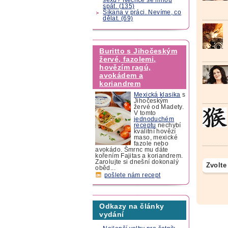
spát. (135)
Šikana v práci. Nevíme, co
dělat. (69)
Buritto s Jihočeským
žervé, fazolemi,
hovězím ragú,
avokádem a
koriandrem
Mexická klasika
s
Jihočeským
žervé od Madety.
V tomto
jednoduchém
receptu
nechybí
kvalitní hovězí
maso, mexické
fazole nebo
avokádo. Šmrnc mu dáte
kořením Fajitas a koriandrem.
Zarolujte si dnešní dokonalý
Zvolte
oběd...
pošlete nám recept
Odkazy na články
vydání