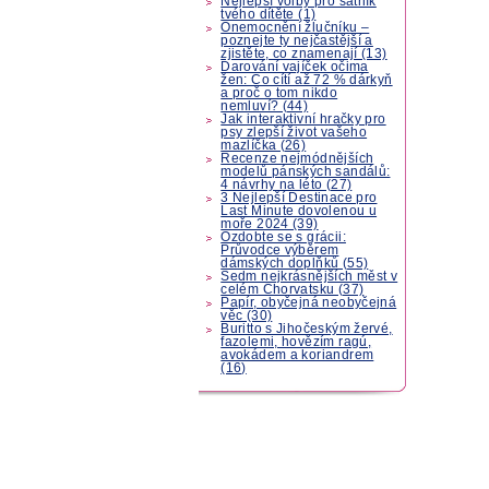
Nejlepší volby pro šatník
tvého dítěte (1)
Onemocnění žlučníku –
poznejte ty nejčastější a
zjistěte, co znamenají (13)
Darování vajíček očima
žen: Co cítí až 72 % dárkyň
a proč o tom nikdo
nemluví? (44)
Jak interaktivní hračky pro
psy zlepší život vašeho
mazlíčka (26)
Recenze nejmódnějších
modelů pánských sandálů:
4 návrhy na léto (27)
3 Nejlepší Destinace pro
Last Minute dovolenou u
moře 2024 (39)
Ozdobte se s grácii:
Průvodce výběrem
dámských doplňků (55)
Sedm nejkrásnějších měst v
celém Chorvatsku (37)
Papír, obyčejná neobyčejná
věc (30)
Buritto s Jihočeským žervé,
fazolemi, hovězím ragú,
avokádem a koriandrem
(16)