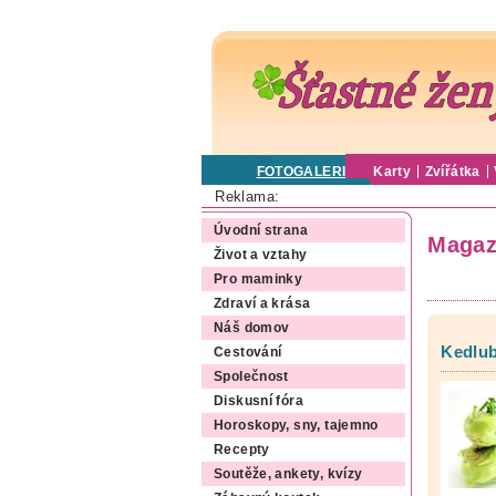
FOTOGALERIE
Karty
Zvířátka
Reklama:
Úvodní strana
Magaz
Život a vztahy
Pro maminky
Zdraví a krása
Náš domov
Kedlub
Cestování
Společnost
Diskusní fóra
Horoskopy, sny, tajemno
Recepty
Soutěže, ankety, kvízy