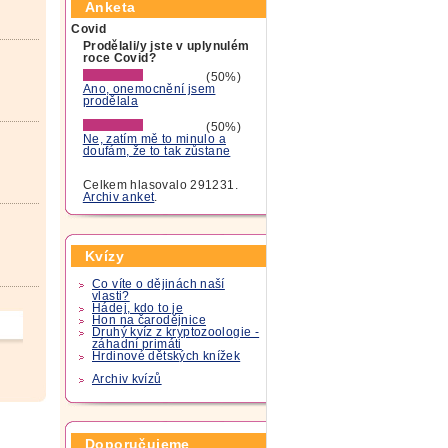
Anketa
Covid
Prodělali/y jste v uplynulém
roce Covid?
(50%)
Ano, onemocnění jsem
prodělala
(50%)
Ne, zatím mě to minulo a
doufám, že to tak zůstane
Celkem hlasovalo 291231.
Archiv anket
.
Kvízy
Co víte o dějinách naší
vlasti?
Hádej, kdo to je
Hon na čarodějnice
Druhý kvíz z kryptozoologie -
záhadní primáti
Hrdinové dětských knížek
Archiv kvízů
Doporučujeme