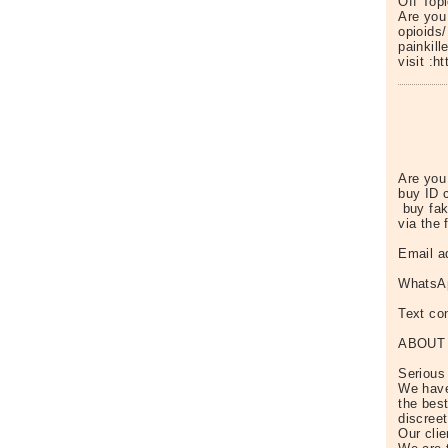
Off Top
Are you
opioids/
painkil
visit :
Are you
buy ID 
buy fak
via the 
Email a
WhatsAp
Text co
ABOUT
Serious 
We have
the bes
discreet
Our clie