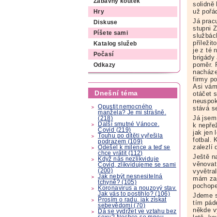
Zábavný koutek
solidně
už pořá
Hry
Já prac
Diskuse
stupni 
Píšete sami
službác
příležit
Katalog služeb
je z té
Počasí
brigády 
poměr. 
Odkazy
nacháze
firmy p
Asi vám 
Dnešní téma
otáčet 
neuspoko
Opustit nemocného
stává s
manžela? Je mi strašně.
Já jsem
(218)
Další smutné Vánoce.
k nepřež
Covid (219)
jak jen 
Touhu po dítěti vyřešila
fotbal.
podrazem (109)
zalezlí 
Odešel k milence a teď se
chce vrátit (112)
Ještě n
Když nás nezlikviduje
věnovat
Covid, zlikvidujeme se sami
(200)
vyvětra
Jak nebýt nesnesitelná
mám zaj
tchyně? (105)
pochope
Koronavirus a nouzový stav.
Jak vás to postihlo? (106)
Jdeme s
Prosím o radu, jak získat
tím pád
sebevědomí (70)
někde v
Dá se vydržet ve vztahu bez
sexu? Nechce se mnou