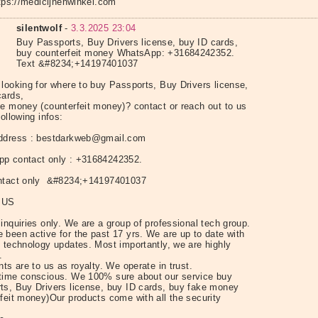
https://medicijnenwinkel.com
silentwolf
-
3.3.2025 23:04
Buy Passports, Buy Drivers license, buy ID cards,
buy counterfeit money WhatsApp: +31684242352.
Text &#8234;+14197401037
 looking for where to buy Passports, Buy Drivers license,
cards,
e money (counterfeit money)? contact or reach out to us
following infos:
ddress : bestdarkweb@gmail.com
p contact only : +31684242352.
ntact only &#8234;+14197401037
 US
inquiries only. We are a group of professional tech group.
 been active for the past 17 yrs. We are up to date with
t technology updates. Most importantly, we are highly
.
nts are to us as royalty. We operate in trust.
time conscious. We 100% sure about our service buy
ts, Buy Drivers license, buy ID cards, buy fake money
rfeit money)Our products come with all the security