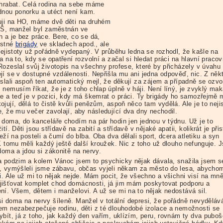
 hrabat. Celá rodina na sebe máme
dnou ponorku a utéct není kam.
uji na HO, máme dvě děti na druhém
ZŠ, manžel byl zaměstnán ve
h a je bez práce. Bere, co se dá,
ostné
brigády
ve skladech apod., ale
 nejistoty už pořádně vydepaný. V průběhu ledna se rozhodl, že kašle na
a na to, kdy se opatření rozvolní a začal si hledat práci na hlavní pracov
Rozeslal svůj životopis na všechny profese, které by přicházely v úvahu
jí se v dostupné vzdálenosti. Nepřišla mu ani jedna odpověď, nic. Z něk
oslali aspoň ten automatický mejl, že děkují za zájem a případně se ozvo
nemusím říkat, že je z toho chlap úplně v háji. Není líný, je zvyklý mak
se a teď je v pozici, kdy má škemrat o práci. Ty brigády ho samozřejmě
jují, dělá to čistě kvůli penězům, aspoň něco tam vydělá. Ale je to nejis
e, že mu večer zavolají, aby následující dva dny nechodil.
 doma, do kanceláře chodím na pár hodin jen jednou v týdnu. Už je to
ití. Děti jsou střídavě na zabití a střídavě v nějaké apatii, kolikrát je přis
leží na posteli a čumí do blba. Oba dva dělali sport, dcera atletiku a syn
 K tomu měli každý ještě další kroužek. Nic z toho už dlouho nefunguje. 
doma a jdou si zákonitě na nervy.
a podzim a kolem Vánoc jsem to psychicky nějak dávala, snažila jsem s
, vymýšleli jsme zábavu, občas vyjeli někam za město do lesa, abycho
li. Ale už mi to nějak nejde. Mám pocit, že všechno a všichni visí na mně
išťovat komplet chod domácnosti, já jim mám poskytovat podporu a
ní. Všem, dětem i manželovi. A už se mi na to nějak nedostává sil.
i doma na nervy šíleně. Manžel v totální depresi, že pořádně nevyděláv
em nezabezpečuje rodinu, děti z té dlouhodobé izolace a nemožnosti se
ybít, já z toho, jak každý den vařím, uklízím, peru, rovnám ty dva puboš