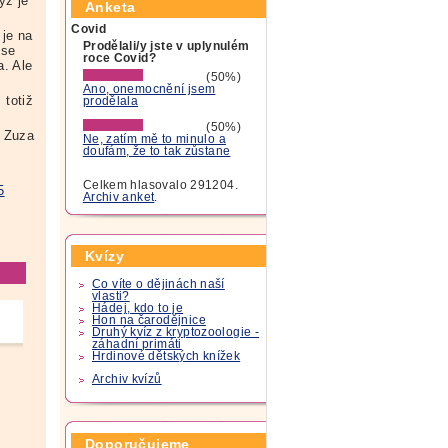
yž je
Anketa
Covid
 je na
Prodělali/y jste v uplynulém
 se
roce Covid?
a. Ale
(50%)
Ano, onemocnění jsem
 totiž
prodělala
(50%)
Zuza
Ne, zatím mě to minulo a
doufám, že to tak zůstane
Celkem hlasovalo 291204.
5
Archiv anket
.
Kvízy
Co víte o dějinách naší
vlasti?
Hádej, kdo to je
Hon na čarodějnice
Druhý kvíz z kryptozoologie -
záhadní primáti
Hrdinové dětských knížek
Archiv kvízů
Doporučujeme