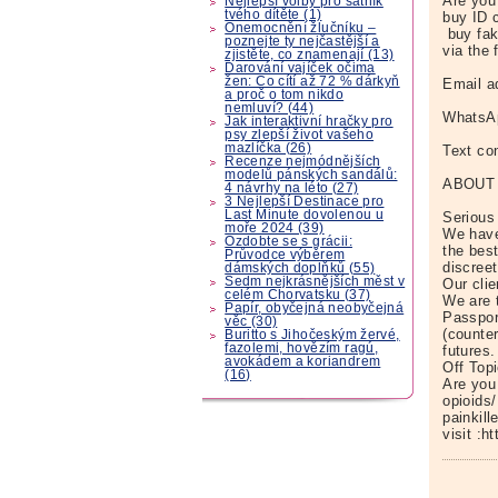
Are you
Nejlepší volby pro šatník
tvého dítěte (1)
buy ID 
Onemocnění žlučníku –
buy fak
poznejte ty nejčastější a
via the 
zjistěte, co znamenají (13)
Darování vajíček očima
žen: Co cítí až 72 % dárkyň
Email a
a proč o tom nikdo
nemluví? (44)
WhatsAp
Jak interaktivní hračky pro
psy zlepší život vašeho
mazlíčka (26)
Text co
Recenze nejmódnějších
modelů pánských sandálů:
ABOUT
4 návrhy na léto (27)
3 Nejlepší Destinace pro
Last Minute dovolenou u
Serious 
moře 2024 (39)
We have
Ozdobte se s grácii:
the bes
Průvodce výběrem
discreet
dámských doplňků (55)
Sedm nejkrásnějších měst v
Our clie
celém Chorvatsku (37)
We are 
Papír, obyčejná neobyčejná
Passpor
věc (30)
(counte
Buritto s Jihočeským žervé,
fazolemi, hovězím ragú,
futures.
avokádem a koriandrem
Off Top
(16)
Are you
opioids/
painkil
visit :