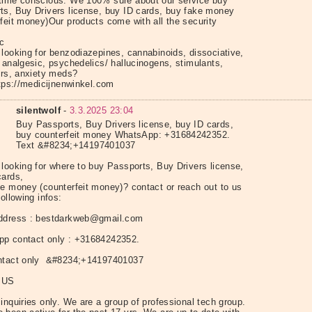
time conscious. We 100% sure about our service buy
ts, Buy Drivers license, buy ID cards, buy fake money
rfeit money)Our products come with all the security
ic
 looking for benzodiazepines, cannabinoids, dissociative,
 analgesic, psychedelics/ hallucinogens, stimulants,
lers, anxiety meds?
https://medicijnenwinkel.com
silentwolf
-
3.3.2025 23:04
Buy Passports, Buy Drivers license, buy ID cards,
buy counterfeit money WhatsApp: +31684242352.
Text &#8234;+14197401037
 looking for where to buy Passports, Buy Drivers license,
cards,
e money (counterfeit money)? contact or reach out to us
following infos:
ddress : bestdarkweb@gmail.com
p contact only : +31684242352.
ntact only &#8234;+14197401037
 US
inquiries only. We are a group of professional tech group.