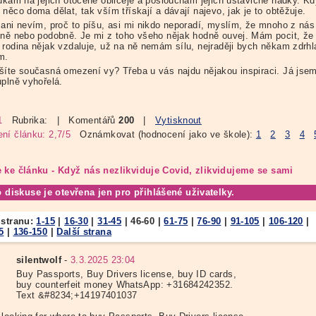
oukám na jejich otočené obličeje a poslouchám jejich ustavičné hádky. Kd
něco doma dělat, tak vším třískají a dávají najevo, jak je to obtěžuje.
 ani nevím, proč to píšu, asi mi nikdo neporadí, myslím, že mnoho z nás
jně nebo podobně. Je mi z toho všeho nějak hodně ouvej. Mám pocit, že
 rodina nějak vzdaluje, už na ně nemám sílu, nejraději bych někam zdrhl
m.
šíte současná omezení vy? Třeba u vás najdu nějakou inspiraci. Já jsem
úplně vyhořelá.
1
Rubrika:
| Komentářů
200
|
Vytisknout
ní článku: 2,7/5
Oznámkovat (hodnocení jako ve škole):
1
2
3
4
 ke článku - Když nás nezlikviduje Covid, zlikvidujeme se sami
o diskuse je otevřena jen pro přihlášené uživatelky.
 stranu:
1-15
|
16-30
|
31-45
|
46-60
|
61-75
|
76-90
|
91-105
|
106-120
|
5
|
136-150
|
Další strana
silentwolf
-
3.3.2025 23:04
Buy Passports, Buy Drivers license, buy ID cards,
buy counterfeit money WhatsApp: +31684242352.
Text &#8234;+14197401037