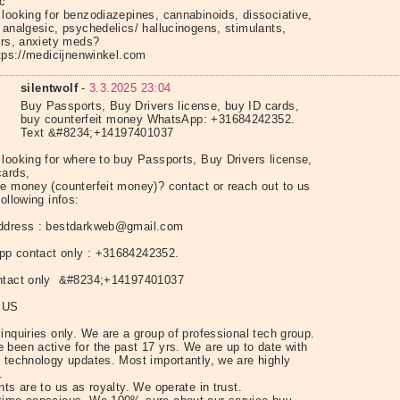
ic
 looking for benzodiazepines, cannabinoids, dissociative,
 analgesic, psychedelics/ hallucinogens, stimulants,
lers, anxiety meds?
https://medicijnenwinkel.com
silentwolf
-
3.3.2025 23:04
Buy Passports, Buy Drivers license, buy ID cards,
buy counterfeit money WhatsApp: +31684242352.
Text &#8234;+14197401037
 looking for where to buy Passports, Buy Drivers license,
cards,
e money (counterfeit money)? contact or reach out to us
following infos:
ddress : bestdarkweb@gmail.com
p contact only : +31684242352.
ntact only &#8234;+14197401037
 US
inquiries only. We are a group of professional tech group.
 been active for the past 17 yrs. We are up to date with
t technology updates. Most importantly, we are highly
.
nts are to us as royalty. We operate in trust.