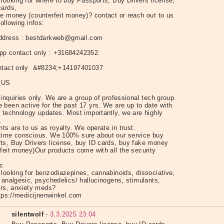
 looking for where to buy Passports, Buy Drivers license,
cards,
e money (counterfeit money)? contact or reach out to us
following infos:
ddress : bestdarkweb@gmail.com
p contact only : +31684242352.
ntact only &#8234;+14197401037
 US
inquiries only. We are a group of professional tech group.
 been active for the past 17 yrs. We are up to date with
t technology updates. Most importantly, we are highly
.
nts are to us as royalty. We operate in trust.
time conscious. We 100% sure about our service buy
ts, Buy Drivers license, buy ID cards, buy fake money
rfeit money)Our products come with all the security
ic
 looking for benzodiazepines, cannabinoids, dissociative,
 analgesic, psychedelics/ hallucinogens, stimulants,
lers, anxiety meds?
https://medicijnenwinkel.com
silentwolf
-
3.3.2025 23:04