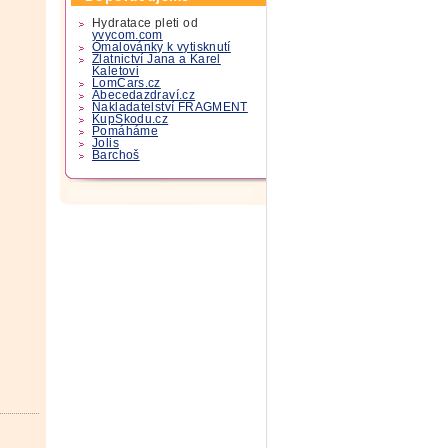
Hydratace pleti od
yvycom.com
Omalovánky k vytisknutí
Zlatnictví Jana a Karel
Kaletovi
LomCars.cz
Abecedazdraví.cz
Nakladatelství FRAGMENT
KupSkodu.cz
Pomáháme
Jolis
Barchoš