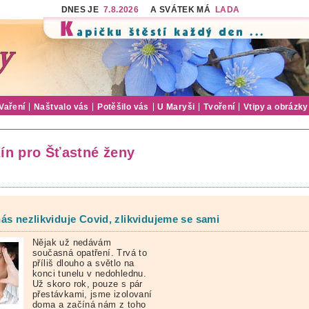
DNES JE
7.8.2026
A SVÁTEK MÁ
LADA
Vaření
Naštvalo vás
Potěšilo vás
U Maryši
Tvoření
Vtipy a obrázky
ín pro Šťastné ženy
ás nezlikviduje Covid, zlikvidujeme se sami
Nějak už nedávám
současná opatření. Trvá to
příliš dlouho a světlo na
konci tunelu v nedohlednu.
Už skoro rok, pouze s pár
přestávkami, jsme izolovaní
doma a začíná nám z toho