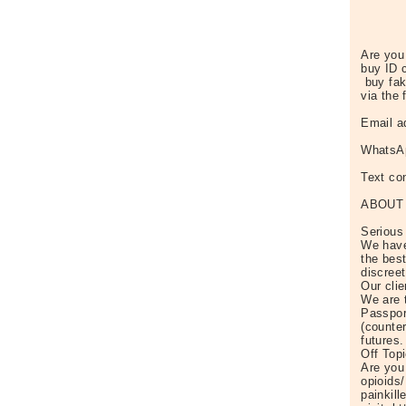
Are you
buy ID 
buy fak
via the 
Email a
WhatsAp
Text co
ABOUT
Serious 
We have
the bes
discreet
Our clie
We are 
Passpor
(counte
futures.
Off Top
Are you
opioids/
painkil