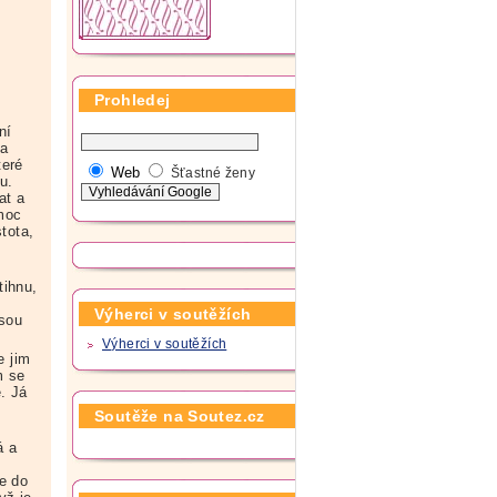
Prohledej
ní
 a
teré
Web
Šťastné ženy
u.
at a
 moc
tota,
tihnu,
Výherci v soutěžích
Jsou
Výherci v soutěžích
e jim
m se
. Já
Soutěže na Soutez.cz
á a
e do