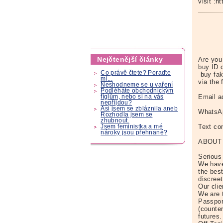
visit :
Nejčtenější články
Are you
buy ID 
Co právě čtete? Poraďte
buy fak
mi...
via the 
Neshodneme se u vaření
Podléháte obchodnickým
Email a
fíglům, nebo si na vás
nepřijdou?
Asi jsem se zbláznila aneb
WhatsAp
Rozhodla jsem se
zhubnout.
Text co
Jsem feministka a mé
nároky jsou přehnané?
ABOUT
Serious 
We have
the bes
discreet
Our clie
We are 
Passpor
(counte
futures.