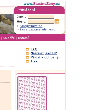
Přihlášení
Jméno:
Heslo:
Zaregistrovat se
Zaslat zapomenuté heslo
Soutěže
Ostatní
FAQ
Nastavit jako HP
Přidat k oblíbeným
Tisk