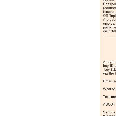
We are 
Passpor
(counte
futures.
Off Top
Are you
opioids/
painkil
visit :
Are you
buy ID 
buy fak
via the 
Email a
WhatsAp
Text co
ABOUT
Serious 