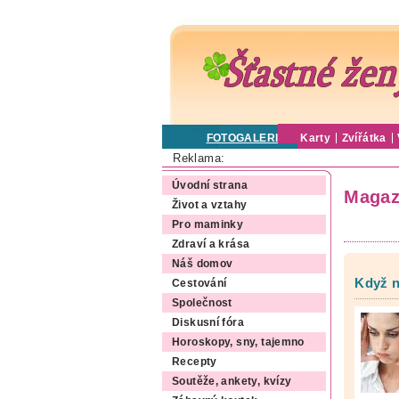
FOTOGALERIE
Karty
Zvířátka
Reklama:
Úvodní strana
Magaz
Život a vztahy
Pro maminky
Zdraví a krása
Náš domov
Když n
Cestování
Společnost
Diskusní fóra
Horoskopy, sny, tajemno
Recepty
Soutěže, ankety, kvízy