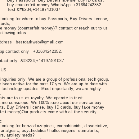
Buy Passports, Buy Drivers license, buy ID cards,
buy counterfeit money WhatsApp: +31684242352.
Text &#8234;+14197401037
 looking for where to buy Passports, Buy Drivers license,
cards,
e money (counterfeit money)? contact or reach out to us
following infos:
ddress : bestdarkweb@gmail.com
p contact only : +31684242352.
ntact only &#8234;+14197401037
 US
inquiries only. We are a group of professional tech group.
 been active for the past 17 yrs. We are up to date with
t technology updates. Most importantly, we are highly
.
nts are to us as royalty. We operate in trust.
time conscious. We 100% sure about our service buy
ts, Buy Drivers license, buy ID cards, buy fake money
rfeit money)Our products come with all the security
ic
 looking for benzodiazepines, cannabinoids, dissociative,
 analgesic, psychedelics/ hallucinogens, stimulants,
lers, anxiety meds?