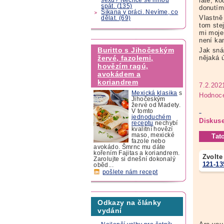
latě, k
spát. (135)
donutím 
Šikana v práci. Nevíme, co
Vlastně
dělat. (69)
tom ste
mi moje
není ka
Buritto s Jihočeským
Jak sná
nějaká 
žervé, fazolemi,
hovězím ragú,
avokádem a
koriandrem
7.2.202
Mexická klasika
s
Hodnoce
Jihočeským
žervé od Madety.
V tomto
jednoduchém
Diskuse
receptu
nechybí
kvalitní hovězí
maso, mexické
Tat
fazole nebo
avokádo. Šmrnc mu dáte
kořením Fajitas a koriandrem.
Zvolte
Zarolujte si dnešní dokonalý
121-13
oběd...
pošlete nám recept
Odkazy na články
vydání