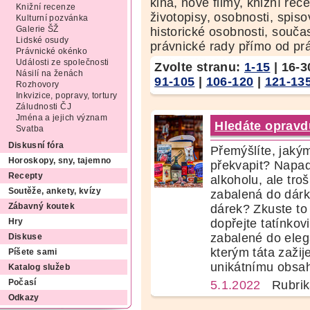
kina, nové filmy, knižní rec
Knižní recenze
životopisy, osobnosti, spis
Kulturní pozvánka
Galerie ŠŽ
historické osobnosti, souč
Lidské osudy
právnické rady přímo od pr
Právnické okénko
Události ze společnosti
Zvolte stranu:
1-15
|
16-3
Násilí na ženách
91-105
|
106-120
|
121-13
Rozhovory
Inkvizice, popravy, tortury
Záludnosti ČJ
Jména a jejich význam
Hledáte opravdu
Svatba
Diskusní fóra
Přemýšlíte, jak
Horoskopy, sny, tajemno
překvapit? Napa
Recepty
alkoholu, ale tro
Soutěže, ankety, kvízy
zabalená do dárk
Zábavný koutek
dárek? Zkuste to 
dopřejte tatínkovi
Hry
zabalené do elega
Diskuse
kterým táta zažij
Píšete sami
unikátnímu obsah
Katalog služeb
Počasí
5.1.2022
Rubrik
Odkazy