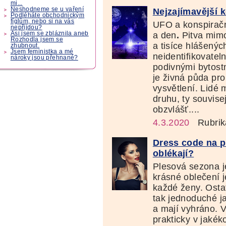
mi...
Neshodneme se u vaření
Nejzajímavější 
Podléháte obchodnickým
fíglům, nebo si na vás
UFO a konspirační
nepřijdou?
a den
.
Pitva mim
Asi jsem se zbláznila aneb
Rozhodla jsem se
a tisíce hlášený
zhubnout.
Jsem feministka a mé
neidentifikovateln
nároky jsou přehnané?
podivnými bytost
je živná půda pr
vysvětlení. Lidé 
druhu, ty souvis
obzvlášť....
4.3.2020
Rubrik
Dress code na pl
oblékají?
Plesová sezona j
krásné oblečení 
každé ženy. Ost
tak jednoduché j
a mají vyhráno. V
prakticky v jakék