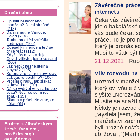
Závěrečné práce
internetu
Dnešní téma
Čeká vás závěreč
Opustit nemocného
manžela? Je mi strašně.
jde o bakalářské
(218)
vás bude čekat s
Další smutné Vánoce.
Covid (219)
práce. To je pro
Touhu po dítěti vyřešila
podrazem (109)
který je pronásle
Odešel k milence a teď se
chce vrátit (112)
Musí to však být 
Když nás nezlikviduje
Covid, zlikvidujeme se sami
21.12.2021
Rubr
(200)
Jak nebýt nesnesitelná
tchyně? (105)
Vliv rozvodu na 
Koronavirus a nouzový stav.
Jak vás to postihlo? (106)
Rozvod v manžels
Prosím o radu, jak získat
sebevědomí (70)
který ovlivňuje ži
Dá se vydržet ve vztahu bez
sexu? Nechce se mnou
slyšíte „Nerozvád
spát. (135)
Šikana v práci. Nevíme, co
Musíte se snažit 
dělat. (69)
Někdy je rozvod 
„Myslela jsem, že
manželství zachr
Buritto s Jihočeským
byli hrozně nešťa
žervé, fazolemi,
ubližovali,“(Martin
hovězím ragú,
avokádem a