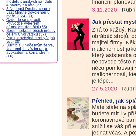
finanční plánování
modelů pánských sandálů:
4 návrhy na léto (27)
3.11.2020
Rubri
3 Nejlepší Destinace pro
Last Minute dovolenou u
moře 2024 (39)
Ozdobte se s grácii:
Jak přestat mys
Průvodce výběrem
dámských doplňků (55)
Zná to každý. Kad
Sedm nejkrásnějších měst v
celém Chorvatsku (37)
obráběč strojů, o
Papír, obyčejná neobyčejná
majitel firmy. Ně
věc (30)
Buritto s Jihočeským žervé,
malichernost jak
fazolemi, hovězím ragú,
avokádem a koriandrem
který asistentka 
(16)
nepovede těsto n
něco pomlouvají v
malichernosti, kt
je lépe...
27.5.2020
Rubri
Přehled, jak spl
Máte stále na sp
budete mít i v př
koronavirové pan
snížil se váš pří
jednat včas. A po