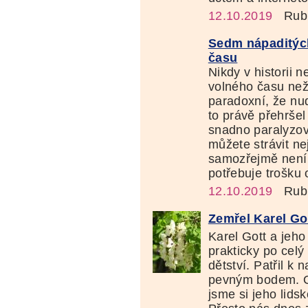
12.10.2019
Rubr
Sedm nápaditýc
času
Nikdy v historii 
volného času ne
paradoxní, že nu
to právě přehršel
snadno paralyzov
můžete strávit n
samozřejmě není 
potřebuje trošku 
12.10.2019
Rubr
Zemřel Karel Go
Karel Gott a jeho
prakticky po celý
dětství. Patřil k n
pevným bodem. O
jsme si jeho lids