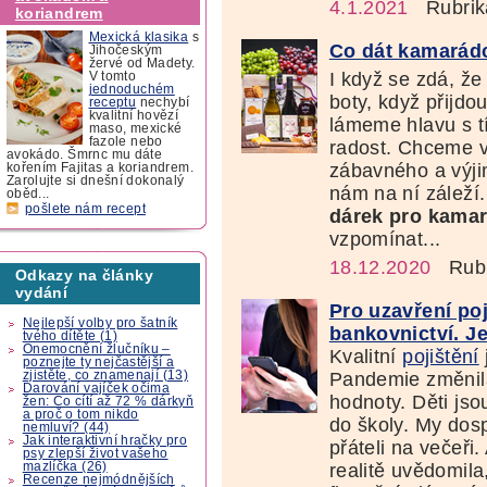
4.1.2021
Rubrik
koriandrem
Mexická klasika
s
Co dát kamarád
Jihočeským
žervé od Madety.
I když se zdá, ž
V tomto
jednoduchém
boty, když přijdo
receptu
nechybí
kvalitní hovězí
lámeme hlavu s tí
maso, mexické
fazole nebo
radost. Chceme v
avokádo. Šmrnc mu dáte
zábavného a výji
kořením Fajitas a koriandrem.
Zarolujte si dnešní dokonalý
nám na ní zálež
oběd...
pošlete nám recept
dárek pro kama
vzpomínat...
18.12.2020
Rubr
Odkazy na články
vydání
Pro uzavření poj
Nejlepší volby pro šatník
bankovnictví. Je
tvého dítěte (1)
Onemocnění žlučníku –
Kvalitní
pojištění
poznejte ty nejčastější a
zjistěte, co znamenají (13)
Pandemie změnila
Darování vajíček očima
hodnoty. Děti jso
žen: Co cítí až 72 % dárkyň
a proč o tom nikdo
do školy. My dos
nemluví? (44)
Jak interaktivní hračky pro
přáteli na večeři.
psy zlepší život vašeho
mazlíčka (26)
realitě uvědomila,
Recenze nejmódnějších