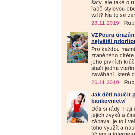
šaty, ale také o 
řadě stylovou obu
vzít? Na to se za
28.11.2019
Rubr
VZPoura úrazům:
největší priorito
Pro každou mamin
zraněného dítěte
jeho prvních krůč
stačí jedna vteři
zaváhání, které d
26.11.2019
Rubr
Jak děti naučit 
bankovnictví
Děti si rády hraj
jejich zvyků a čin
zábava, je to i v
toho využít a nau
účtem a internet