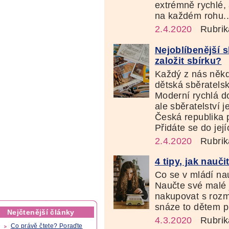
extrémně rychlé, 
na každém rohu..
2.4.2020
Rubrik
Nejoblíbenější s
založit sbírku?
Každý z nás někd
dětská sběratelsk
Moderní rychlá d
ale sběratelství 
Česká republika p
Přidáte se do její
2.4.2020
Rubrik
4 tipy, jak nauči
Co se v mládí nau
Naučte své malé 
nakupovat s rozm
snáze to dětem pů
Nejčtenější články
4.3.2020
Rubrik
Co právě čtete? Poraďte