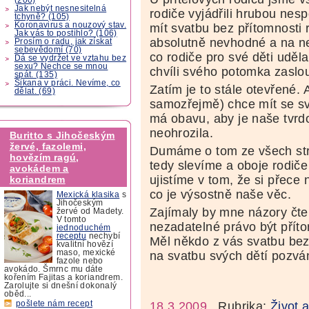
Jak nebýt nesnesitelná
rodiče vyjádřili hrubou ne
tchyně? (105)
Koronavirus a nouzový stav.
mít svatbu bez přítomnosti 
Jak vás to postihlo? (106)
absolutně nevhodné a na ne
Prosím o radu, jak získat
sebevědomí (70)
co rodiče pro své děti udělal
Dá se vydržet ve vztahu bez
sexu? Nechce se mnou
chvíli svého potomka zaslou
spát. (135)
Šikana v práci. Nevíme, co
Zatím je to stále otevřené. A
dělat. (69)
samozřejmě) chce mít se sv
má obavu, aby je naše tvrd
neohrozila.
Buritto s Jihočeským
žervé, fazolemi,
Dumáme o tom ze všech stra
hovězím ragú,
tedy slevíme a oboje rodič
avokádem a
ujistíme v tom, že si přec
koriandrem
co je výsostně naše věc.
Mexická klasika
s
Jihočeským
Zajímaly by mne názory čten
žervé od Madety.
V tomto
nezadatelné právo být přít
jednoduchém
receptu
nechybí
Měl někdo z vás svatbu bez
kvalitní hovězí
maso, mexické
na svatbu svých dětí pozvá
fazole nebo
avokádo. Šmrnc mu dáte
kořením Fajitas a koriandrem.
Zarolujte si dnešní dokonalý
oběd...
18.3.2009
Rubrika:
Život 
pošlete nám recept