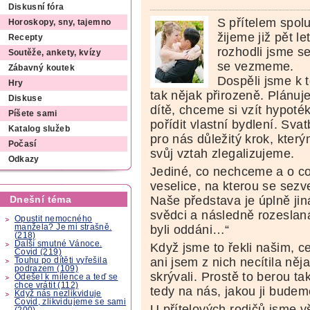
Diskusní fóra
S přítelem spol
Horoskopy, sny, tajemno
žijeme již pět le
Recepty
rozhodli jsme se
Soutěže, ankety, kvízy
se vezmeme.
Zábavný koutek
Dospěli jsme k 
Hry
tak nějak přirozeně. Plánu
Diskuse
dítě, chceme si vzít hypoté
Píšete sami
pořídit vlastní bydlení. Svat
Katalog služeb
pro nás důležitý krok, kter
Počasí
svůj vztah zlegalizujeme.
Odkazy
Jediné, co nechceme a o co
veselice, na kterou se sezv
Naše představa je úplně jin
Dnešní téma
svědci a následně rozeslan
Opustit nemocného
manžela? Je mi strašně.
byli oddáni…“
(218)
Další smutné Vánoce.
Když jsme to řekli našim, c
Covid (219)
ani jsem z nich necítila něj
Touhu po dítěti vyřešila
podrazem (109)
skrývali. Prostě to berou ta
Odešel k milence a teď se
chce vrátit (112)
tedy na nás, jakou ji budem
Když nás nezlikviduje
Covid, zlikvidujeme se sami
U přítelových rodičů jsme v
(200)