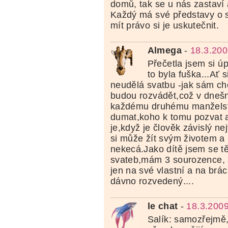
domů, tak se u nás zastaví
Každý má své představy o 
mít právo si je uskutečnit.
Almega
-
18.3.200
Přečetla jsem si ú
to byla fuška...Ať 
neudělá svatbu -jak sám ch
budou rozvádět,což v dnešn
každému druhému manželst
dumat,koho k tomu pozvat a
je,když je člověk závislý n
si může žít svým životem a
nekecá.Jako dítě jsem se těš
svateb,mám 3 sourozence, 
jen na své vlastní a na brác
dávno rozvedený....
le chat
-
18.3.2009
Salík: samozřejmě,ž