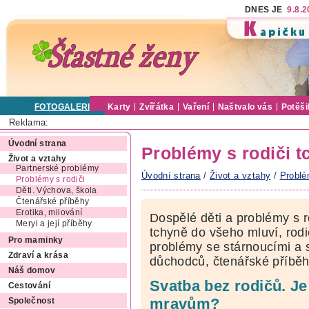
DNES JE
9.8.
FOTOGALERIE
Karty
Zvířátka
Vaření
Naštvalo vás
Potěši
Reklama:
Úvodní strana
Problémy s rodiči t
Život a vztahy
Partnerské problémy
Úvodní strana
/
Život a vztahy
/
Problé
Problémy s rodiči
Děti. Výchova, škola
Čtenářské příběhy
Erotika, milování
Dospělé děti a problémy s r
Meryl a její příběhy
tchyně do všeho mluví, rodi
Pro maminky
problémy se stárnoucími a 
Zdraví a krása
důchodců, čtenářské příběh
Náš domov
Svatba bez rodičů. Je
Cestování
mravům?
Společnost