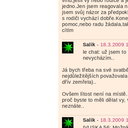
vinu,jesli vy nebo rodiče a j
jedno.Jen jsem reagovala n
jsem svůj názor za předpok
s rodiči vychází dobře.Ko
pomoc,nebo radu žádala,ta
cítím
Salik
-
18.3.2009 
le chat: už jsem to
nevycházím..
Já bych třeba na své svatb
nejdůležitějších považovala 
dřív zemřela)..
Ovšem lítost není na místě. 
proč byste to měli dělat vy
neznáte..
Salik
-
18.3.2009 
IVUSKA 56: Možná 