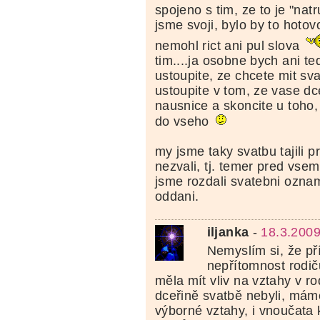
spojeno s tim, ze to je "nat
jsme svoji, bylo by to hotov
nemohl rict ani pul slova
tim....ja osobne bych ani t
ustoupite, ze chcete mit sva
ustoupite v tom, ze vase d
nausnice a skoncite u toho
do vseho
my jsme taky svatbu tajili p
nezvali, tj. temer pred vsem
jsme rozdali svatebni ozname
oddani.
iljanka
-
18.3.2009
Nemyslím si, že p
nepřítomnost rodič
měla mít vliv na vztahy v ro
dceřině svatbě nebyli, mám
výborné vztahy, i vnoučata 