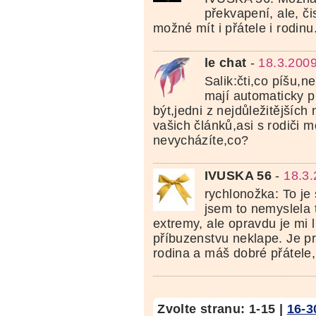
překvapení, ale, čis
možné mít i přátele i rodinu.
le chat
-
18.3.2009
Salik:čti,co píšu,
mají automaticky p
být,jedni z nejdůležitějších
vašich článků,asi s rodiči 
nevycházíte,co?
IVUSKA 56
-
18.3.
rychlonožka: To je
jsem to nemyslela t
extremy, ale opravdu je mi l
příbuzenstvu neklape. Je p
rodina a máš dobré přátele
Zvolte stranu:
1-15
|
16-3