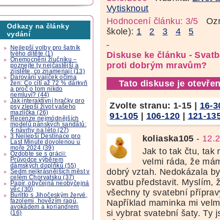
Vytisknout
Hodnocení článku: 3/5
Ozná
Odkazy na články
škole):
1
2
3
4
5
vydání
Nejlepší volby pro šatník
Diskuse ke článku - Svatb
tvého dítěte (1)
Onemocnění žlučníku –
proti dobrým mravům?
poznejte ty nejčastější a
zjistěte, co znamenají (13)
Darování vajíček očima
Tato diskuse je otevřen
žen: Co cítí až 72 % dárkyň
a proč o tom nikdo
nemluví? (44)
Jak interaktivní hračky pro
Zvolte stranu:
1-15
|
16-3
psy zlepší život vašeho
mazlíčka (26)
91-105
|
106-120
|
121-13
Recenze nejmódnějších
modelů pánských sandálů:
4 návrhy na léto (27)
3 Nejlepší Destinace pro
koliaska105
-
12.
Last Minute dovolenou u
moře 2024 (39)
Jak to tak čtu, tak
Ozdobte se s grácii:
Průvodce výběrem
velmi ráda, že mám
dámských doplňků (55)
dobrý vztah. Nedokázala by
Sedm nejkrásnějších měst v
celém Chorvatsku (37)
svatbu představit. Myslím, 
Papír, obyčejná neobyčejná
věc (30)
všechny ty svatební příprav
Buritto s Jihočeským žervé,
fazolemi, hovězím ragú,
Například maminka mi velmi
avokádem a koriandrem
si vybrat svatební šaty. Ty
(16)