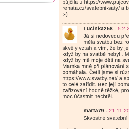
půjčila u https://www.pujco
renata.cz/svatebni-saty/ a 
:-)
Lucinka258
-
5.2.
Já si nedovedu pře
měla svatbu bez r
skvělý vztah a vím, že by j
když by na svatbě nebyli. M
když by mě moje děti na sv
Mamka mně při plánování s
pomáhala. Četli jsme si růz
https://www.svatby.net/ a s
to celé zařídit. Bez její pom
zařizování hodně těžké, pro
moc účastnit nechtěl.
marta79
-
21.11.2
Skvostné svatební 