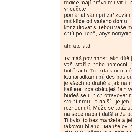
rodiče mají právo mluvit Ti
vnoučete
pomáhat vám při zařizován
mít klíče od vašeho domu
konzultovat s Tebou vaše 
chtít po Tobě, abys nebydle
atd atd atd
Ty máš povinnost jako dítě
vaši staří a nebo nemocní, 
holičkách. To, zda k nim mí
kamarádkami půjdeš poslou
je všechno drahé a jak na n
kašlete, zda obětuješ fajn
budeš se u nich otravovat n
stolní hrou...a další...je j
rozhodnutí. Může se totiž st
na sebe nabalí další a že po
Ti bylo líp bez manžela a je
takovou bilanci. Manželovi r