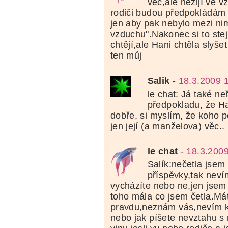
věc,ale nežijí ve 
rodiči budou předpokládám 
jen aby pak nebylo mezi ni
vzduchu".Nakonec si to stej
chtějí,ale Hani chtěla slyšet
ten můj
Salik
-
18.3.2009 
le chat: Já také ne
předpokladu, že Ha
dobře, si myslím, že koho p
jen její (a manželova) věc..
le chat
-
18.3.2009
Salík:nečetla jsem
příspěvky,tak nevím
vycházíte nebo ne,jen jsem
toho mála co jsem četla.Mát
pravdu,neznám vás,nevím 
nebo jak píšete nevztahu s 