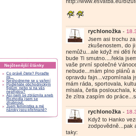
http://www.esvatba.eu/bizut
rychlonožka
-
18.
Jsem asi trochu zau
zkušenostem, do ji
nemůžu...ale když mi děti ře
bude Ti smutno....řekla jsem
vaše první společné Vánoc
Nejčtenější články
nebude...mám plno plánů a 
Co právě čtete? Poraďte
opravdu fajn...vzpomínala js
mi...
Neshodneme se u vaření
mám ráda, sportovala, kultu
Podléháte obchodnickým
fíglům, nebo si na vás
mlsala, četla poslouchala, 
nepřijdou?
Asi jsem se zbláznila aneb
že zítra zaspím do práce...s
Rozhodla jsem se
zhubnout.
Jsem feministka a mé
nároky jsou přehnané?
rychlonožka
-
18.
Když to Hanko ve
zodpovědně...pak as
taky: