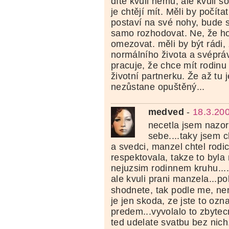
dítě kvůli němu, ale kvůli so
je chtějí mít. Měli by počítat
postaví na své nohy, bude 
samo rozhodovat. Ne, že ho
omezovat. měli by být rádi,
normálního života a svépráv
pracuje, že chce mít rodinu
životní partnerku. Že až tu
nezůstane opuštěný...
medved
-
18.3.20
necetla jsem nazory
sebe....taky jsem 
a svedci, manzel chtel rodi
respektovala, takze to byla
nejuzsim rodinnem kruhu....
ale kvuli prani manzela...po
shodnete, tak podle me, nen
je jen skoda, ze jste to ozn
predem...vyvolalo to zbyte
ted udelate svatbu bez nic