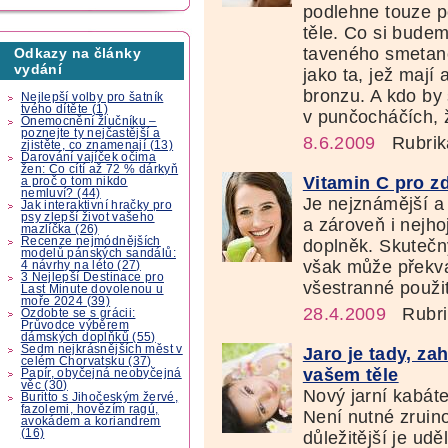
podlehne touze 
těle. Co si budem
taveného smetano
Odkazy na články
vydání
jako ta, jež maj
bronzu. A kdo by s
Nejlepší volby pro šatník
tvého dítěte (1)
v punčocháčích, ž
Onemocnění žlučníku –
poznejte ty nejčastější a
8.6.2009
Rubrik
zjistěte, co znamenají (13)
Darování vajíček očima
žen: Co cítí až 72 % dárkyň
Vitamin C pro zd
a proč o tom nikdo
nemluví? (44)
Je nejznámější a 
Jak interaktivní hračky pro
psy zlepší život vašeho
a zároveň i nejho
mazlíčka (26)
Recenze nejmódnějších
doplněk. Skutečn
modelů pánských sandálů:
však může překvap
4 návrhy na léto (27)
3 Nejlepší Destinace pro
všestranné použití
Last Minute dovolenou u
moře 2024 (39)
28.4.2009
Rubri
Ozdobte se s grácii:
Průvodce výběrem
dámských doplňků (55)
Sedm nejkrásnějších měst v
Jaro je tady, za
celém Chorvatsku (37)
vašem těle
Papír, obyčejná neobyčejná
věc (30)
Nový jarní kabát
Buritto s Jihočeským žervé,
fazolemi, hovězím ragú,
Není nutné zruino
avokádem a koriandrem
(16)
důležitější je ud