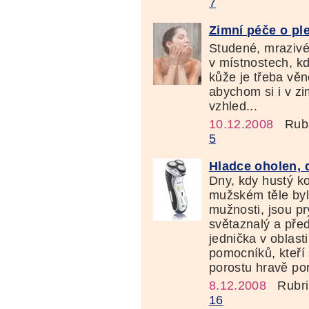
7
Zimní péče o ple
Studené, mrazivé
v místnostech, kd
kůže je třeba vě
abychom si i v zi
vzhled...
10.12.2008
Rubr
5
Hladce oholen,
Dny, kdy hustý k
mužském těle byl
mužnosti, jsou pr
světaznalý a pře
jednička v oblast
pomocníků, kteří
porostu hravě pora
8.12.2008
Rubri
16