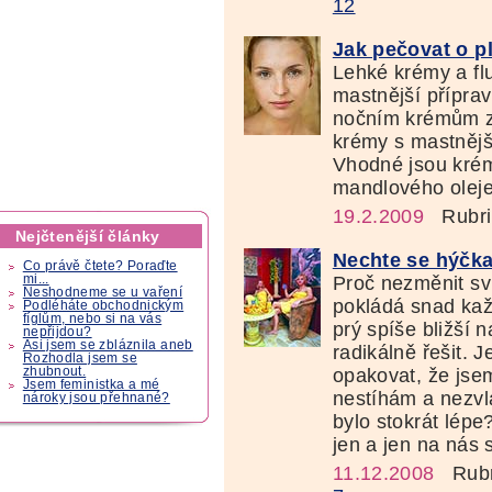
12
Jak pečovat o p
Lehké krémy a fl
mastnější přípra
nočním krémům za
krémy s mastnějš
Vhodné jsou kré
mandlového oleje
19.2.2009
Rubri
Nejčtenější články
Nechte se hýčka
Co právě čtete? Poraďte
Proč nezměnit svů
mi...
Neshodneme se u vaření
pokládá snad kaž
Podléháte obchodnickým
fíglům, nebo si na vás
prý spíše bližší 
nepřijdou?
Asi jsem se zbláznila aneb
radikálně řešit. 
Rozhodla jsem se
opakovat, že jse
zhubnout.
Jsem feministka a mé
nestíhám a nezvl
nároky jsou přehnané?
bylo stokrát lép
jen a jen na nás 
11.12.2008
Rubr