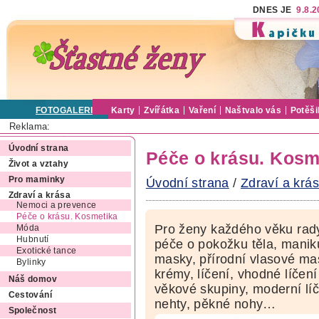
DNES JE
9.8.
FOTOGALERIE
Karty
Zvířátka
Vaření
Naštvalo vás
Potěši
Reklama:
Úvodní strana
Péče o krásu. Kosm
Život a vztahy
Pro maminky
Úvodní strana
/
Zdraví a krá
Zdraví a krása
Nemoci a prevence
Péče o krásu. Kosmetika
Pro ženy každého věku rady
Móda
Hubnutí
péče o pokožku těla, manikú
Exotické tance
masky, přírodní vlasové ma
Bylinky
krémy, líčení, vhodné líčení 
Náš domov
věkové skupiny, moderní líč
Cestování
nehty, pěkné nohy…
Společnost