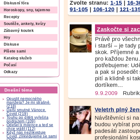
Zvolte stranu:
1-15
|
16-3
Diskusní fóra
91-105
|
106-120
|
121-13
Horoskopy, sny, tajemno
Recepty
Soutěže, ankety, kvízy
Zaskočte si zac
Zábavný koutek
Hry
Právě pro všechn
Diskuse
i starší – je tad
skok. Příjemné a 
Píšete sami
pro každou ženu. 
Katalog služeb
potřebujeme: Udě
Počasí
a pak si posedět
Odkazy
pití a klidně si t
dortíkem...
Dnešní téma
9.9.2009
Rubrik
Opustit nemocného
manžela? Je mi strašně.
(218)
Veletrh plný žen
Další smutné Vánoce.
Covid (219)
Návštěvníci si na
Touhu po dítěti vyřešila
podrazem (109)
budou vybírat pro
Odešel k milence a teď se
chce vrátit (112)
padesáti zastoup
Když nás nezlikviduje
profesionální kos
Covid, zlikvidujeme se sami
(200)