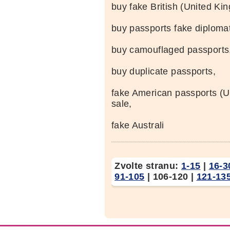
buy fake British (United Kin
buy passports fake diplomat
buy camouflaged passports
buy duplicate passports,
fake American passports (Un
sale,
fake Australi
Zvolte stranu:
1-15
|
16-3
91-105
|
106-120
|
121-13