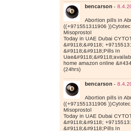
bencarson
-
8.4.2
Abortion pills in A
((+971551311906 ))Cytotec 
Misoprostol
Today in UAE Dubai CYTOT
&#9118;&#9118; +9715513
&#9118;&#9118;Pills In
Uae&#9118;&#9118;available
home amazon online &#43
(24hrs)
bencarson
-
8.4.2
Abortion pills in A
((+971551311906 ))Cytotec 
Misoprostol
Today in UAE Dubai CYTOT
&#9118;&#9118; +9715513
&#9118;&#9118;Pills In