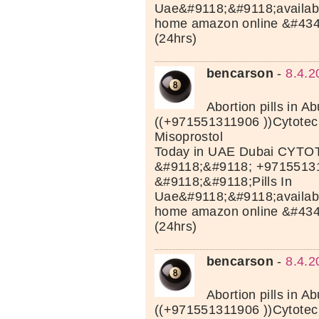
Uae&#9118;&#9118;available
home amazon online &#43
(24hrs)
bencarson
-
8.4.2
Abortion pills in A
((+971551311906 ))Cytotec 
Misoprostol
Today in UAE Dubai CYTOT
&#9118;&#9118; +9715513
&#9118;&#9118;Pills In
Uae&#9118;&#9118;available
home amazon online &#43
(24hrs)
bencarson
-
8.4.2
Abortion pills in A
((+971551311906 ))Cytotec 