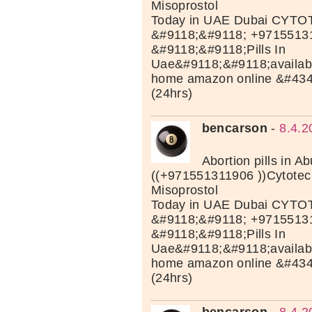
Misoprostol
Today in UAE Dubai CYTOT
&#9118;&#9118; +9715513
&#9118;&#9118;Pills In
Uae&#9118;&#9118;available
home amazon online &#43
(24hrs)
bencarson
-
8.4.2
Abortion pills in A
((+971551311906 ))Cytotec 
Misoprostol
Today in UAE Dubai CYTOT
&#9118;&#9118; +9715513
&#9118;&#9118;Pills In
Uae&#9118;&#9118;available
home amazon online &#43
(24hrs)