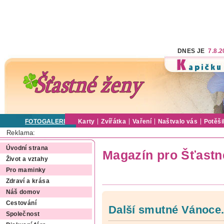
DNES JE
7.8.
FOTOGALERIE
Karty
Zvířátka
Vaření
Naštvalo vás
Potěši
Reklama:
Úvodní strana
Magazín pro Šťastn
Život a vztahy
Pro maminky
Zdraví a krása
Náš domov
Cestování
Další smutné Vánoce.
Společnost