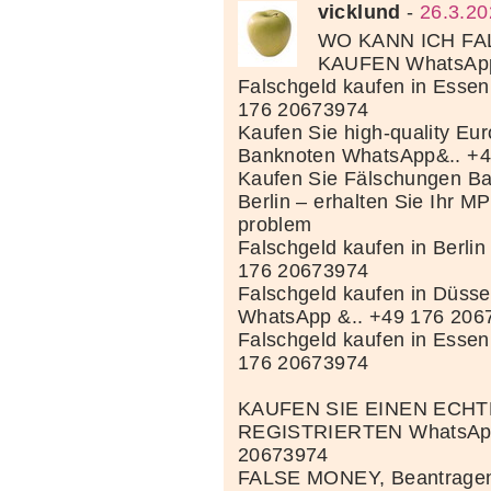
vicklund
-
26.3.20
WO KANN ICH F
KAUFEN WhatsApp
Falschgeld kaufen in Esse
176 20673974
Kaufen Sie high-quality Eur
Banknoten WhatsApp&.. +
Kaufen Sie Fälschungen Ba
Berlin – erhalten Sie Ihr MP
problem
Falschgeld kaufen in Berli
176 20673974
Falschgeld kaufen in Düss
WhatsApp &.. +49 176 206
Falschgeld kaufen in Esse
176 20673974
KAUFEN SIE EINEN ECH
REGISTRIERTEN WhatsApp
20673974
FALSE MONEY, Beantragen 