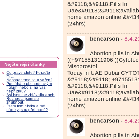
&#9118;&#9118;Pills In
Uae&#9118;&#9118;available
home amazon online &#43
(24hrs)
bencarson
-
8.4.2
Abortion pills in A
((+971551311906 ))Cytotec 
Nejčtenější články
Misoprostol
Today in UAE Dubai CYTOT
Co právě čtete? Poraďte
mi...
&#9118;&#9118; +9715513
Neshodneme se u vaření
Podléháte obchodnickým
&#9118;&#9118;Pills In
fíglům, nebo si na vás
Uae&#9118;&#9118;available
nepřijdou?
Asi jsem se zbláznila aneb
home amazon online &#43
Rozhodla jsem se
zhubnout.
(24hrs)
Jsem feministka a mé
nároky jsou přehnané?
bencarson
-
8.4.2
Abortion pills in A