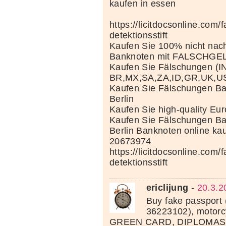
kaufen in essen
https://licitdocsonline.com/
detektionsstift
Kaufen Sie 100% nicht nac
Banknoten mit FALSCHGE
Kaufen Sie Fälschungen (I
BR,MX,SA,ZA,ID,GR,UK,U
Kaufen Sie Fälschungen Ba
Berlin
Kaufen Sie high-quality Eu
Kaufen Sie Fälschungen Ba
Berlin Banknoten online ka
20673974
https://licitdocsonline.com/
detektionsstift
ericlijung
-
20.3.2
Buy fake passport
36223102), motorcy
GREEN CARD, DIPLOMAS