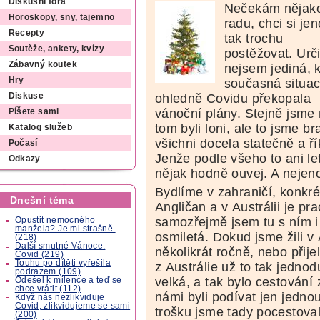
Diskusní fóra
Nečekám nějak
Horoskopy, sny, tajemno
radu, chci si je
Recepty
tak trochu
Soutěže, ankety, kvízy
postěžovat. Urči
Zábavný koutek
nejsem jediná,
Hry
současná situa
ohledně Covidu překopala
Diskuse
vánoční plány. Stejně jsme
Píšete sami
tom byli loni, ale to jsme bra
Katalog služeb
všichni docela statečně a řík
Počasí
Jenže podle všeho to ani le
Odkazy
nějak hodně ouvej. A nejen
Bydlíme v zahraničí, konkré
Dnešní téma
Angličan a v Austrálii je pr
samozřejmě jsem tu s ním i 
Opustit nemocného
manžela? Je mi strašně.
osmiletá. Dokud jsme žili v
(218)
Další smutné Vánoce.
několikrát ročně, nebo přije
Covid (219)
Touhu po dítěti vyřešila
z Austrálie už to tak jednod
podrazem (109)
velká, a tak bylo cestování
Odešel k milence a teď se
chce vrátit (112)
námi byli podívat jen jednou 
Když nás nezlikviduje
Covid, zlikvidujeme se sami
trošku jsme tady pocestoval
(200)