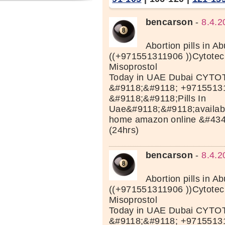
bencarson
-
8.4.2
Abortion pills in A
((+971551311906 ))Cytotec 
Misoprostol
Today in UAE Dubai CYTOT
&#9118;&#9118; +9715513
&#9118;&#9118;Pills In
Uae&#9118;&#9118;available
home amazon online &#43
(24hrs)
bencarson
-
8.4.2
Abortion pills in A
((+971551311906 ))Cytotec 
Misoprostol
Today in UAE Dubai CYTOT
&#9118;&#9118; +9715513