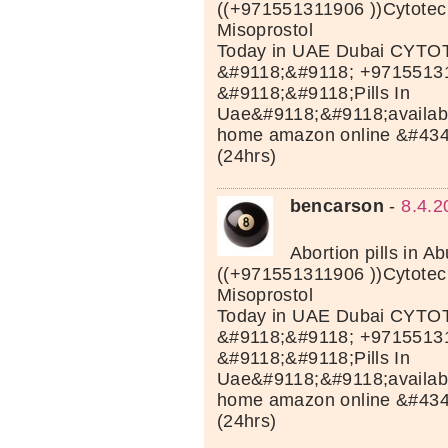
((+971551311906 ))Cytotec 
Misoprostol
Today in UAE Dubai CYTOT
&#9118;&#9118; +9715513
&#9118;&#9118;Pills In
Uae&#9118;&#9118;available
home amazon online &#43
(24hrs)
bencarson
-
8.4.2
Abortion pills in A
((+971551311906 ))Cytotec 
Misoprostol
Today in UAE Dubai CYTOT
&#9118;&#9118; +9715513
&#9118;&#9118;Pills In
Uae&#9118;&#9118;available
home amazon online &#43
(24hrs)