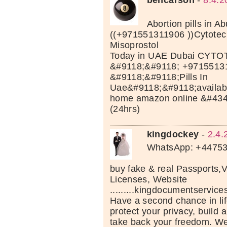
bencarson
-
8.4.2
Abortion pills in A
((+971551311906 ))Cytotec 
Misoprostol
Today in UAE Dubai CYTOT
&#9118;&#9118; +9715513
&#9118;&#9118;Pills In
Uae&#9118;&#9118;available
home amazon online &#43
(24hrs)
kingdockey
-
2.4.
WhatsApp: +4475
buy fake & real Passports,V
Licenses, Website
.........kingdocumentservic
Have a second chance in lif
protect your privacy, build a
take back your freedom. We 