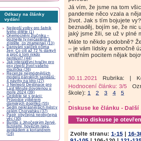
Já vím, že jsme na tom všic
pandemie něco vzala a ně
Odkazy na články
vydání
život. Jak s tím bojujete vy
beznaděj, bojím se, že nic u
Nejlepší volby pro šatník
tvého dítěte (1)
jaký jsme žili, se už v plné 
Onemocnění žlučníku –
poznejte ty nejčastější a
Máte to někdo podobně? Že 
zjistěte, co znamenají (13)
Darování vajíček očima
– je vám lidsky a emočně ú
žen: Co cítí až 72 % dárkyň
vnitřním pocitem nějak bo
a proč o tom nikdo
nemluví? (44)
Jak interaktivní hračky pro
psy zlepší život vašeho
mazlíčka (26)
Recenze nejmódnějších
30.11.2021
Rubrika:
| K
modelů pánských sandálů:
4 návrhy na léto (27)
3 Nejlepší Destinace pro
Hodnocení článku: 3/5
Ozná
Last Minute dovolenou u
škole):
1
2
3
4
5
moře 2024 (39)
Ozdobte se s grácii:
Průvodce výběrem
dámských doplňků (55)
Diskuse ke článku - Dalš
Sedm nejkrásnějších měst v
celém Chorvatsku (37)
Papír, obyčejná neobyčejná
Tato diskuse je otevřen
věc (30)
Buritto s Jihočeským žervé,
fazolemi, hovězím ragú,
avokádem a koriandrem
Zvolte stranu:
1-15
|
16-3
(16)
91-105
|
106-120
|
121-13