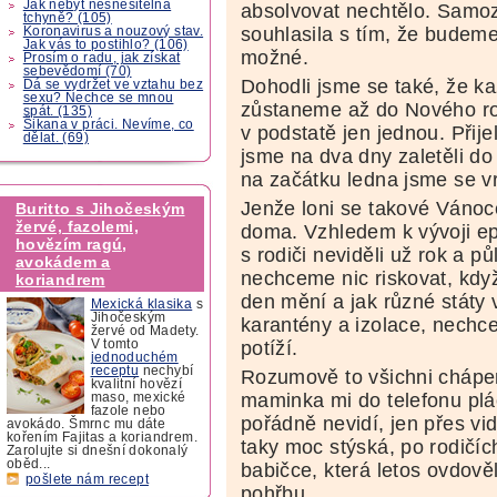
Jak nebýt nesnesitelná
absolvovat nechtělo. Samo
tchyně? (105)
souhlasila s tím, že budeme 
Koronavirus a nouzový stav.
Jak vás to postihlo? (106)
možné.
Prosím o radu, jak získat
sebevědomí (70)
Dohodli jsme se také, že k
Dá se vydržet ve vztahu bez
sexu? Nechce se mnou
zůstaneme až do Nového rok
spát. (135)
Šikana v práci. Nevíme, co
v podstatě jen jednou. Přij
dělat. (69)
jsme na dva dny zaletěli d
na začátku ledna jsme se vr
Jenže loni se takové Vánoce
Buritto s Jihočeským
žervé, fazolemi,
doma. Vzhledem k vývoji e
hovězím ragú,
s rodiči neviděli už rok a pů
avokádem a
nechceme nic riskovat, když
koriandrem
den mění a jak různé státy 
Mexická klasika
s
Jihočeským
karantény a izolace, nechc
žervé od Madety.
potíží.
V tomto
jednoduchém
receptu
nechybí
Rozumově to všichni chápem
kvalitní hovězí
maminka mi do telefonu plá
maso, mexické
fazole nebo
pořádně nevidí, jen přes v
avokádo. Šmrnc mu dáte
kořením Fajitas a koriandrem.
taky moc stýská, po rodičích
Zarolujte si dnešní dokonalý
oběd...
babičce, která letos ovdově
pošlete nám recept
pohřbu.