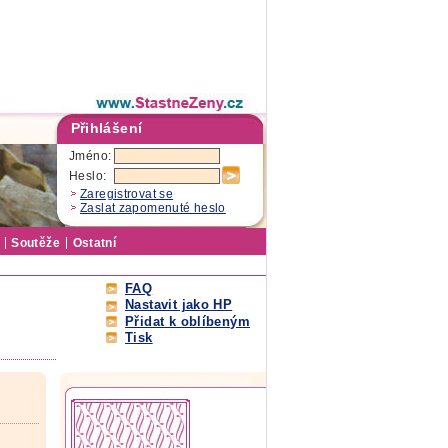
Přihlášení
Jméno:
Heslo:
Zaregistrovat se
Zaslat zapomenuté heslo
Soutěže
Ostatní
FAQ
Nastavit jako HP
Přidat k oblíbeným
Tisk