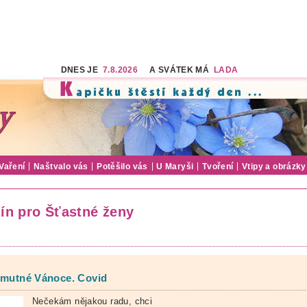
DNES JE
7.8.2026
A SVÁTEK MÁ
LADA
Vaření
Naštvalo vás
Potěšilo vás
U Maryši
Tvoření
Vtipy a obrázky
ín pro Šťastné ženy
smutné Vánoce. Covid
Nečekám nějakou radu, chci