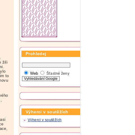
Prohledej
a
žili
mi.
bylo
Web
Šťastné ženy
im to
znovu
ového
i,
Výherci v soutěžích
 asi
Výherci v soutěžích
ce
ace,