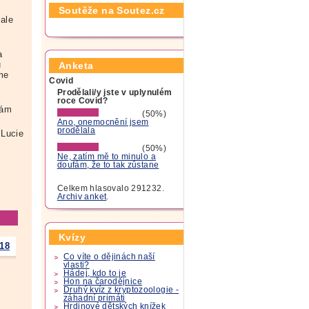
Soutěže na Soutez.cz
 ale
a
u
Anketa
sme
Covid
Prodělali/y jste v uplynulém
roce Covid?
vám
(50%)
Ano, onemocnění jsem
prodělala
Lucie
(50%)
Ne, zatím mě to minulo a
doufám, že to tak zůstane
Celkem hlasovalo 291232.
Archiv anket
.
Kvízy
218
Co víte o dějinách naší
vlasti?
Hádej, kdo to je
Hon na čarodějnice
Druhý kvíz z kryptozoologie -
záhadní primáti
Hrdinové dětských knížek