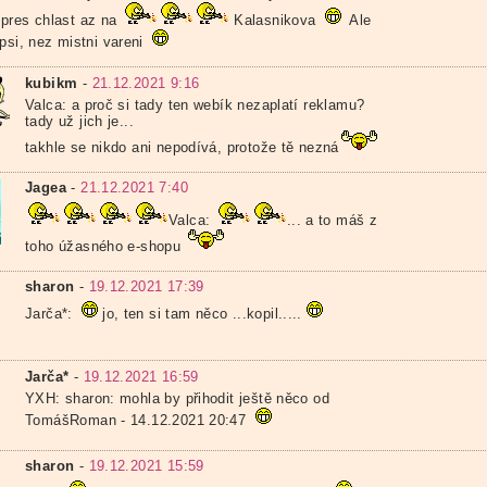
pres chlast az na
Kalasnikova
Ale
psi, nez mistni vareni
kubikm
-
21.12.2021 9:16
Valca: a proč si tady ten webík nezaplatí reklamu?
tady už jich je...
takhle se nikdo ani nepodívá, protože tě nezná
Jagea
-
21.12.2021 7:40
Valca:
... a to máš z
toho úžasného e-shopu
sharon
-
19.12.2021 17:39
Jarča*:
jo, ten si tam něco ...kopil.....
Jarča*
-
19.12.2021 16:59
YXH: sharon: mohla by přihodit ještě něco od
TomášRoman - 14.12.2021 20:47
sharon
-
19.12.2021 15:59