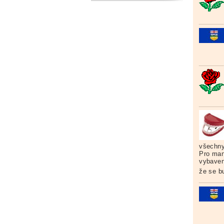
všechny
Pro man
vybaven
že se bu