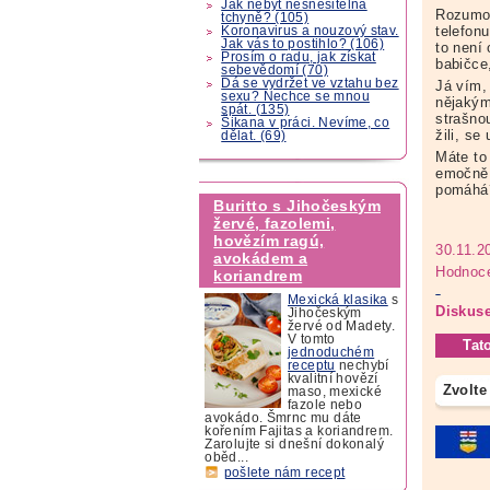
Jak nebýt nesnesitelná
Rozumov
tchyně? (105)
telefon
Koronavirus a nouzový stav.
Jak vás to postihlo? (106)
to není 
Prosím o radu, jak získat
babičce
sebevědomí (70)
Dá se vydržet ve vztahu bez
Já vím,
sexu? Nechce se mnou
nějakým
spát. (135)
strašno
Šikana v práci. Nevíme, co
žili, se
dělat. (69)
Máte to
emočně 
pomáhá
Buritto s Jihočeským
žervé, fazolemi,
hovězím ragú,
30.11.2
avokádem a
Hodnoce
koriandrem
Mexická klasika
s
Diskuse
Jihočeským
žervé od Madety.
V tomto
Tat
jednoduchém
receptu
nechybí
kvalitní hovězí
Zvolte
maso, mexické
fazole nebo
avokádo. Šmrnc mu dáte
kořením Fajitas a koriandrem.
Zarolujte si dnešní dokonalý
oběd...
pošlete nám recept