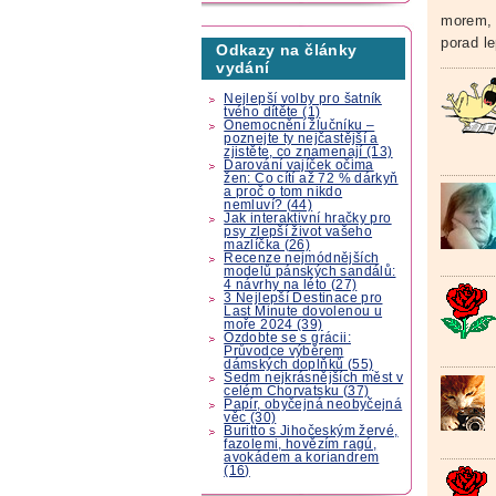
morem, 
porad le
Odkazy na články
vydání
Nejlepší volby pro šatník
tvého dítěte (1)
Onemocnění žlučníku –
poznejte ty nejčastější a
zjistěte, co znamenají (13)
Darování vajíček očima
žen: Co cítí až 72 % dárkyň
a proč o tom nikdo
nemluví? (44)
Jak interaktivní hračky pro
psy zlepší život vašeho
mazlíčka (26)
Recenze nejmódnějších
modelů pánských sandálů:
4 návrhy na léto (27)
3 Nejlepší Destinace pro
Last Minute dovolenou u
moře 2024 (39)
Ozdobte se s grácii:
Průvodce výběrem
dámských doplňků (55)
Sedm nejkrásnějších měst v
celém Chorvatsku (37)
Papír, obyčejná neobyčejná
věc (30)
Buritto s Jihočeským žervé,
fazolemi, hovězím ragú,
avokádem a koriandrem
(16)