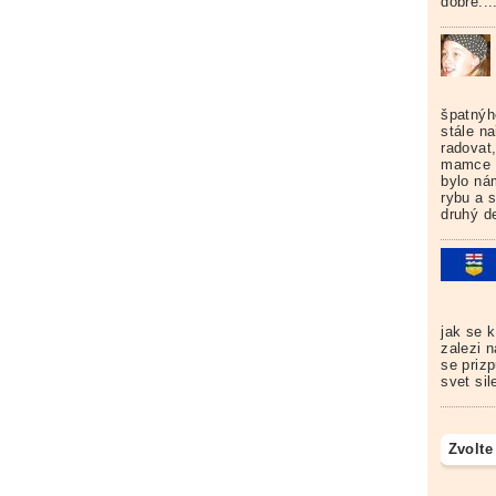
dobře...
špatnýh
stále na
radovat
mamce ch
bylo nám
rybu a s
druhý d
jak se k
zalezi 
se prizp
svet si
Zvolte