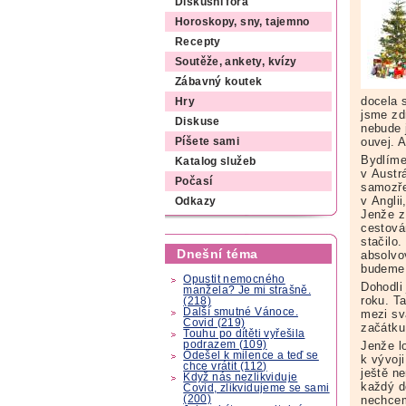
Diskusní fóra
Horoskopy, sny, tajemno
Recepty
Soutěže, ankety, kvízy
Zábavný koutek
docela s
Hry
jsme zd
Diskuse
nebude 
ouvej. 
Píšete sami
Bydlíme
Katalog služeb
v Austrá
Počasí
samozře
v Anglii
Odkazy
Jenže z 
cestová
stačilo.
Dnešní téma
absolvo
budeme 
Opustit nemocného
Dohodli
manžela? Je mi strašně.
roku. Ta
(218)
Další smutné Vánoce.
mezi sv
Covid (219)
začátku 
Touhu po dítěti vyřešila
podrazem (109)
Jenže l
Odešel k milence a teď se
k vývoji
chce vrátit (112)
ještě n
Když nás nezlikviduje
každý d
Covid, zlikvidujeme se sami
(200)
nechcem