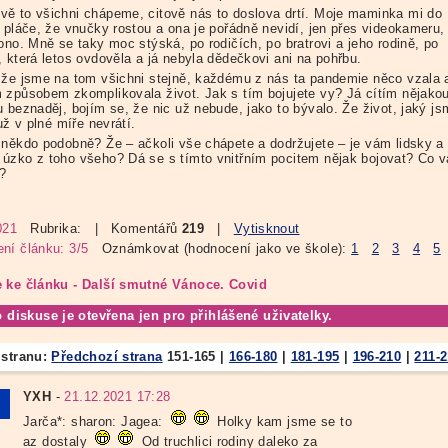
ě to všichni chápeme, citově nás to doslova drtí. Moje maminka mi do
u pláče, že vnučky rostou a ona je pořádně nevidí, jen přes videokameru,
ono. Mně se taky moc stýská, po rodičích, po bratrovi a jeho rodině, po
, která letos ovdověla a já nebyla dědečkovi ani na pohřbu.
 že jsme na tom všichni stejně, každému z nás ta pandemie něco vzala 
 způsobem zkomplikovala život. Jak s tím bojujete vy? Já cítím nějako
u beznaděj, bojím se, že nic už nebude, jako to bývalo. Že život, jaký j
 už v plné míře nevrátí.
 někdo podobně? Že – ačkoli vše chápete a dodržujete – je vám lidsky a
úzko z toho všeho? Dá se s tímto vnitřním pocitem nějak bojovat? Co 
?
021
Rubrika:
| Komentářů
219
|
Vytisknout
ní článku: 3/5
Oznámkovat (hodnocení jako ve škole):
1
2
3
4
5
 ke článku - Další smutné Vánoce. Covid
o diskuse je otevřena jen pro přihlášené uživatelky.
 stranu:
Předchozí strana
151-165
|
166-180
|
181-195
|
196-210
|
211-
YXH
-
21.12.2021 17:28
Jarča*: sharon: Jagea:
Holky kam jsme se to
az dostaly
Od truchlici rodiny daleko za