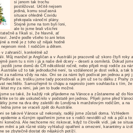
si jenom tak trochu
postěžovat. Určitě nejsem
jediná, komu současná
situace ohledně Covidu
překopala vánoční plány.
Stejně jsme na tom byli loni,
ale to jsme brali všichni
tatečně a říkali si, že hlavně, ať
raví. Jenže podle všeho to ani letos
jiné a mně je z toho už nějak hodně
A nejenom mně. I rodičům a dětem.
 v zahraničí, konkrétně až
lii. Můj manžel je Angličan a v Austrálii je pracovně už skoro čtyři roky 
jmě jsem tu s ním i já a naše dvě dcery – deseti a osmiletá. Dokud jsme 
, jezdili jsme domů do ČR několikrát ročně, nebo přijeli moji rodiče za ná
Austrálie už to tak jednoduché není, ta vzdálenost je dost velká, a tak 
ní za našima vždy na nás. Oni se za námi byli podívat jen jednou a prý j
 Podívali se, trošku jsme tady pocestovali a jim už se tu dálku z Prahy 
vat nechtělo. Samozřejmě to chápu a naprosto jsem souhlasila s tím, že
létat my za nimi, jak jen to bude možné.
 jsme se také, že každý rok přijedeme na Vánoce a zůstaneme až do N
khle se to ale uskutečnilo v podstatě jen jednou. Přijeli jsme před Vánoc
átky jsme na dva dny zaletěli do Londýna k manželovým rodičům, a na
ledna jsme se vraceli zpět do Austrálie.
oni se takové Vánoce už nekonaly, raději jsme zůstali doma. Vzhledem
 epidemie a různým opatřením jsme se s rodiči neviděli už rok a půl a to
ení konečná. Ale nechceme nic riskovat, když to člověk vidí, jak se situa
en mění a jak různé státy vyhlašují opatření a omezení, karantény a izol
e se zbytečně dostat do nějakých potíží.