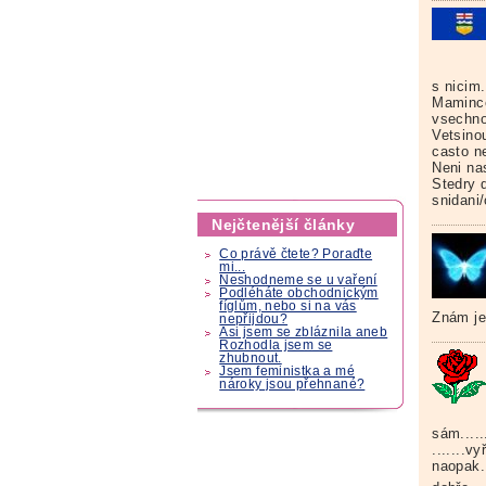
s nicim.
Mamince
vsechno
Vetsino
casto ne
Neni na
Stedry 
snidani
Nejčtenější články
Co právě čtete? Poraďte
mi...
Neshodneme se u vaření
Podléháte obchodnickým
fíglům, nebo si na vás
Znám je
nepřijdou?
Asi jsem se zbláznila aneb
Rozhodla jsem se
zhubnout.
Jsem feministka a mé
nároky jsou přehnané?
sám.....
.......v
naopak..