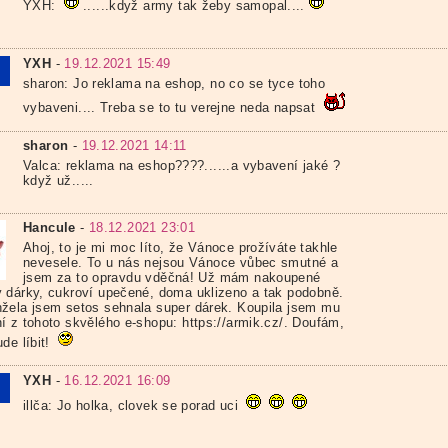
YXH:
......když army tak žeby samopal....
YXH
-
19.12.2021 15:49
sharon: Jo reklama na eshop, no co se tyce toho
vybaveni.... Treba se to tu verejne neda napsat
sharon
-
19.12.2021 14:11
Valca: reklama na eshop????......a vybavení jaké ?
když už.....
Hancule
-
18.12.2021 23:01
Ahoj, to je mi moc líto, že Vánoce prožíváte takhle
nevesele. To u nás nejsou Vánoce vůbec smutné a
jsem za to opravdu vděčná! Už mám nakoupené
 dárky, cukroví upečené, doma uklizeno a tak podobně.
žela jsem setos sehnala super dárek. Koupila jsem mu
í z tohoto skvělého e-shopu: https://armik.cz/. Doufám,
de líbit!
YXH
-
16.12.2021 16:09
illča: Jo holka, clovek se porad uci