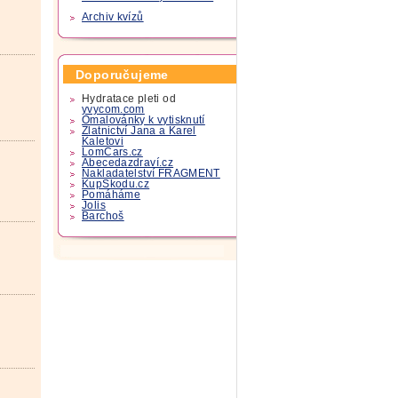
Archiv kvízů
Doporučujeme
Hydratace pleti od
yvycom.com
Omalovánky k vytisknutí
Zlatnictví Jana a Karel
Kaletovi
LomCars.cz
Abecedazdraví.cz
Nakladatelství FRAGMENT
KupSkodu.cz
Pomáháme
Jolis
Barchoš