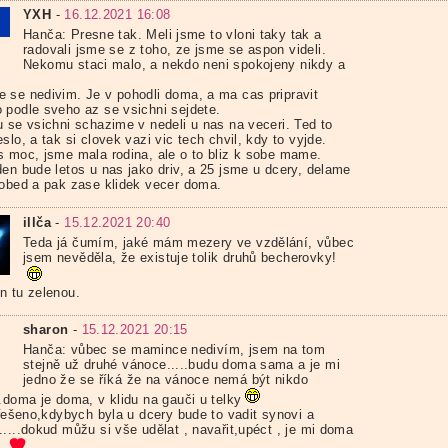
YXH
-
16.12.2021 16:08
Hanča: Presne tak. Meli jsme to vloni taky tak a
radovali jsme se z toho, ze jsme se aspon videli.
Nekomu staci malo, a nekdo neni spokojeny nikdy a
 se nedivim. Je v pohodli doma, a ma cas pripravit
 podle sveho az se vsichni sejdete.
u se vsichni schazime v nedeli u nas na veceri. Ted to
slo, a tak si clovek vazi vic tech chvil, kdy to vyjde.
s moc, jsme mala rodina, ale o to bliz k sobe mame.
den bude letos u nas jako driv, a 25 jsme u dcery, delame
/obed a pak zase klidek vecer doma.
illča
-
15.12.2021 20:40
Teda já čumím, jaké mám mezery ve vzdělání, vůbec
jsem nevěděla, že existuje tolik druhů becherovky!
n tu zelenou.
sharon
-
15.12.2021 20:15
Hanča: vůbec se mamince nedivím, jsem na tom
stejně už druhé vánoce.....budu doma sama a je mi
jedno že se říká že na vánoce nemá být nikdo
.doma je doma, v klidu na gauči u telky
yřešeno,kdybych byla u dcery bude to vadit synovi a
....dokud můžu si vše udělat , navařit,upéct , je mi doma