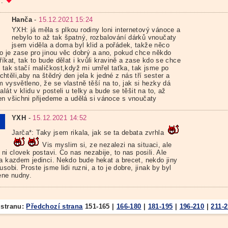
..
Hanča
-
15.12.2021 15:24
YXH: já měla s plkou rodiny loni internetový vánoce a
nebylo to až tak špatný, rozbalování dárků vnoučaty
jsem viděla a doma byl klid a pořádek, takže něco
o je zase pro jinou věc dobrý a ano, pokud chce někdo
říkat, tak to bude dělat i kvůli kravině a zase kdo se chce
, tak stačí maličkost,když mi umřel taťka, tak jsme po
těli,aby na štědrý den jela k jedné z nás tří sester a
 vysvětleno, že se vlastně těší na to, jak si hezky dá
alát v klidu v posteli u telky a bude se těšit na to, až
en všichni přijedeme a udělá si vánoce s vnoučaty
YXH
-
15.12.2021 14:52
Jarča*: Taky jsem rikala, jak se ta debata zvrhla
Vis myslim si, ze nezalezi na situaci, ale
 ni clovek postavi. Co nas nezabije, to nas posili. Ale
na kazdem jedinci. Nekdo bude hekat a brecet, nekdo jiny
usobi. Proste jsme lidi ruzni, a to je dobre, jinak by byl
lene nudny.
 stranu:
Předchozí strana
151-165
|
166-180
|
181-195
|
196-210
|
211-