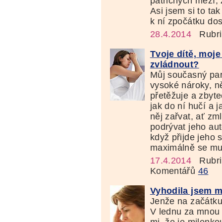
patřičných mezí, 
Asi jsem si to tak
k ní zpočátku dost
28.4.2014
Rubri
Tvoje dítě, moje 
zvládnout?
Můj současný par
vysoké nároky, ně
přetěžuje a zbyte
jak do ní hučí a 
něj zařvat, ať zm
podrývat jeho aut
když přijde jeho s
maximálně se mu 
17.4.2014
Rubri
Komentářů
46
Vyhodila jsem ma
Jenže na začátku 
V lednu za mnou př