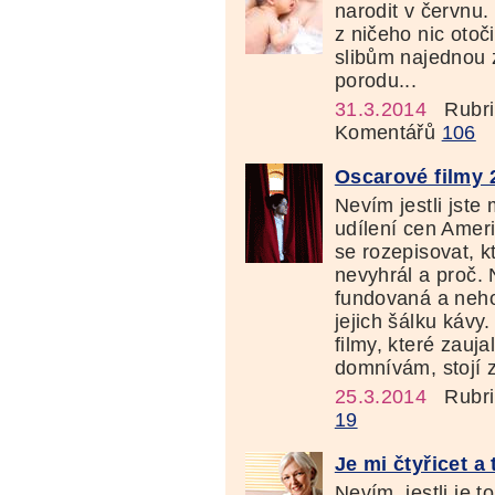
narodit v červnu
z ničeho nic otoč
slibům najednou z
porodu...
31.3.2014
Rubri
Komentářů
106
Oscarové filmy 
Nevím jestli jste
udílení cen Amer
se rozepisovat, kt
nevyhrál a proč.
fundovaná a neh
jejich šálku kávy
filmy, které zauj
domnívám, stojí z
25.3.2014
Rubri
19
Je mi čtyřicet a 
Nevím, jestli je 