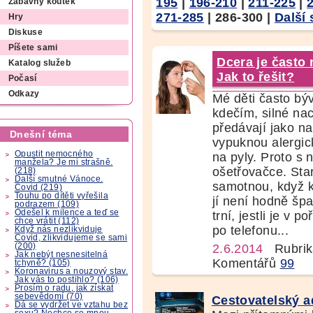
195
|
196-210
|
211-225
|
Zábavný koutek
271-285
|
286-300
|
Další 
Hry
Diskuse
Píšete sami
Dcera je často
Katalog služeb
Jak to řešit?
Počasí
Odkazy
Mé děti často bý
kdečím, silné nac
předávají jako n
Dnešní téma
vypuknou alergick
Opustit nemocného
na pyly. Proto s
manžela? Je mi strašně.
ošetřovačce. Sta
(218)
Další smutné Vánoce.
samotnou, když 
Covid (219)
Touhu po dítěti vyřešila
jí není hodně šp
podrazem (109)
Odešel k milence a teď se
trní, jestli je v p
chce vrátit (112)
po telefonu...
Když nás nezlikviduje
Covid, zlikvidujeme se sami
(200)
2.6.2014
Rubrik
Jak nebýt nesnesitelná
Komentářů
99
tchyně? (105)
Koronavirus a nouzový stav.
Jak vás to postihlo? (106)
Prosím o radu, jak získat
sebevědomí (70)
Cestovatelský a
Dá se vydržet ve vztahu bez
sexu? Nechce se mnou