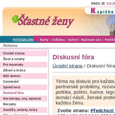
DNES JE
8.8.
FOTOGALERIE
Karty
Zvířátka
Vaření
Naštvalo vás
Potěši
Reklama:
Úvodní strana
Diskusní fóra
Život a vztahy
Pro maminky
Úvodní strana
/ Diskusní fóra
Zdraví a krása
Náš domov
Téma na diskusi pro každou
Cestování
partnerské problémy, rozvod
Společnost
politika, politici, humor, le
Diskusní fóra
domácí násilí, ženské pro
Horoskopy, sny, tajemno
každou ženu.
Recepty
Zvolte stranu:
Předchozí 
Soutěže, ankety, kvízy