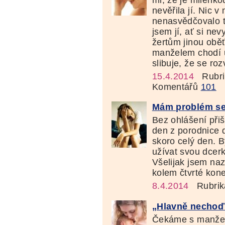
mi, že je milenk
nevěřila jí. Nic 
nenasvědčovalo t
jsem jí, ať si ne
žertům jinou obě
manželem chodí u
slibuje, že se roz
15.4.2014
Rubri
Komentářů
101
Mám problém se
Bez ohlášení při
den z porodnice 
skoro celý den. B
užívat svou dcerk
Všelijak jsem na
kolem čtvrté kone
8.4.2014
Rubrik
„Hlavně nechoď
Čekáme s manžele