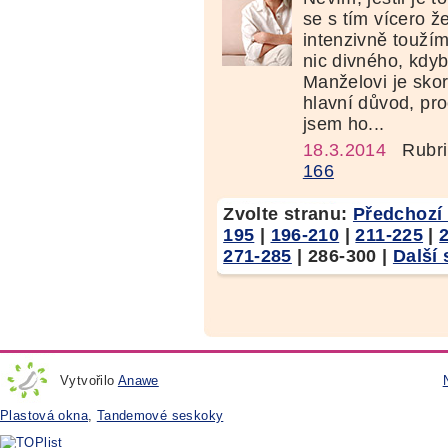
se s tím vícero ž
intenzivně toužím
nic divného, kdyb
Manželovi je skor
hlavní důvod, pr
jsem ho...
18.3.2014
Rubri
166
Zvolte stranu:
Předchozí 
195
|
196-210
|
211-225
|
271-285
|
286-300
|
Další 
Vytvořilo
Anawe
Plastová okna
,
Tandemové seskoky