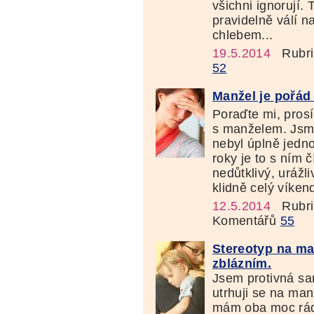
všichni ignorují.
pravidelně válí 
chlebem...
19.5.2014
Rubri
52
Manžel je pořád 
Poraďte mi, pros
s manželem. Jsme
nebyl úplně jedno
roky je to s ním 
nedůtklivý, urážl
klidně celý víkend
12.5.2014
Rubri
Komentářů
55
Stereotyp na ma
zblázním.
Jsem protivná sa
utrhuji se na man
mám oba moc rád