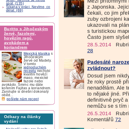
Mezi přítomnými by
spát. (135)
z Japonska. Jejic
Šikana v práci. Nevíme, co
dělat. (69)
čekali, co jim př
zuby ozbrojeni k
ukazovali na plán
Buritto s Jihočeským
s turistickou map
žervé, fazolemi,
Často jsem slyše
hovězím ragú,
avokádem a
28.5.2014
Rubri
koriandrem
28
Mexická klasika
s
Jihočeským
žervé od Madety.
Padesáté naroze
V tomto
zvládnout?
jednoduchém
receptu
nechybí
kvalitní hovězí
Dosud jsem nikdy 
maso, mexické
že roky prostě př
fazole nebo
avokádo. Šmrnc mu dáte
nenadělám. Ale t
kořením Fajitas a koriandrem.
Zarolujte si dnešní dokonalý
to nějaké jiné. Př
oběd...
definitivně pryč 
pošlete nám recept
nemůžu se s tím n
26.5.2014
Rubri
Odkazy na články
Komentářů
72
vydání