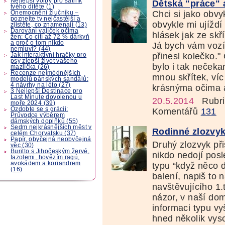
Nejlepší volby pro šatník
Dětská "práce" 
tvého dítěte (1)
Chci si jako obvy
Onemocnění žlučníku –
poznejte ty nejčastější a
obvykle mi ujíždí
zjistěte, co znamenají (13)
Darování vajíček očima
hlásek jak ze skř
žen: Co cítí až 72 % dárkyň
a proč o tom nikdo
Já bych vám vozí
nemluví? (44)
přinesl kolečko."
Jak interaktivní hračky pro
psy zlepší život vašeho
bylo i tak nečeka
mazlíčka (26)
Recenze nejmódnějších
mnou skřítek, víc
modelů pánských sandálů:
4 návrhy na léto (27)
krásnýma očima a
3 Nejlepší Destinace pro
Last Minute dovolenou u
20.5.2014
Rubri
moře 2024 (39)
Ozdobte se s grácii:
Komentářů
131
Průvodce výběrem
dámských doplňků (55)
Sedm nejkrásnějších měst v
Rodinné zlozvy
celém Chorvatsku (37)
Papír, obyčejná neobyčejná
Druhý zlozvyk př
věc (30)
Buritto s Jihočeským žervé,
nikdo nedojí pos
fazolemi, hovězím ragú,
avokádem a koriandrem
typu “když něco 
(16)
balení, napiš to 
navštěvujícího 1
názor, v naší do
informaci typu vy
hned několik vyso