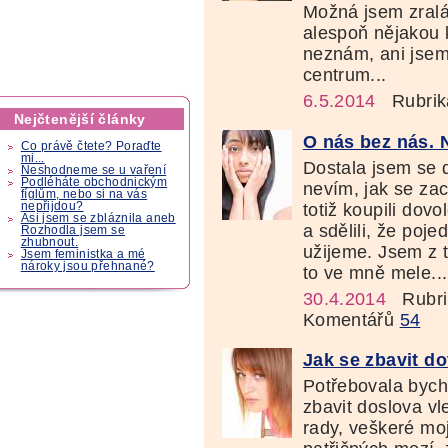
Možná jsem zralá
alespoň nějakou 
neznám, ani jsem
centrum...
6.5.2014
Rubrik
Nejčtenější články
O nás bez nás. 
Co právě čtete? Poraďte
mi...
Dostala jsem se 
Neshodneme se u vaření
Podléháte obchodnickým
nevím, jak se za
fíglům, nebo si na vás
totiž koupili dov
nepřijdou?
Asi jsem se zbláznila aneb
a sdělili, že poje
Rozhodla jsem se
zhubnout.
užijeme. Jsem z 
Jsem feministka a mé
nároky jsou přehnané?
to ve mně mele...
30.4.2014
Rubri
Komentářů
54
Jak se zbavit d
Potřebovala bych
zbavit doslova vl
rady, veškeré moj