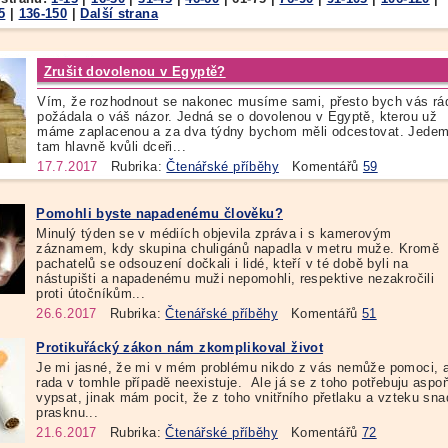
5
|
136-150
|
Další strana
Zrušit dovolenou v Egyptě?
Vím, že rozhodnout se nakonec musíme sami, přesto bych vás rá
požádala o váš názor. Jedná se o dovolenou v Egyptě, kterou už
máme zaplacenou a za dva týdny bychom měli odcestovat. Jede
tam hlavně kvůli dceři...
17.7.2017
Rubrika:
Čtenářské příběhy
Komentářů
59
Pomohli byste napadenému člověku?
Minulý týden se v médiích objevila zpráva i s kamerovým
záznamem, kdy skupina chuligánů napadla v metru muže. Kromě
pachatelů se odsouzení dočkali i lidé, kteří v té době byli na
nástupišti a napadenému muži nepomohli, respektive nezakročili
proti útočníkům...
26.6.2017
Rubrika:
Čtenářské příběhy
Komentářů
51
Protikuřácký zákon nám zkomplikoval život
Je mi jasné, že mi v mém problému nikdo z vás nemůže pomoci, a
rada v tomhle případě neexistuje. Ale já se z toho potřebuju aspo
vypsat, jinak mám pocit, že z toho vnitřního přetlaku a vzteku sna
prasknu...
21.6.2017
Rubrika:
Čtenářské příběhy
Komentářů
72