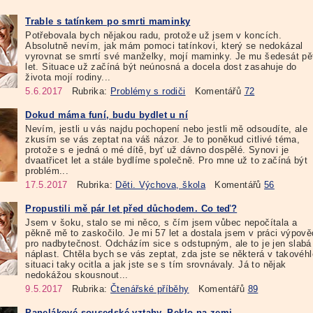
Trable s tatínkem po smrti maminky
Potřebovala bych nějakou radu, protože už jsem v koncích.
Absolutně nevím, jak mám pomoci tatínkovi, který se nedokázal
vyrovnat se smrtí své manželky, mojí maminky. Je mu šedesát pě
let. Situace už začíná být neúnosná a docela dost zasahuje do
života mojí rodiny...
5.6.2017
Rubrika:
Problémy s rodiči
Komentářů
72
Dokud máma funí, budu bydlet u ní
Nevím, jestli u vás najdu pochopení nebo jestli mě odsoudíte, ale
zkusím se vás zeptat na váš názor. Je to poněkud citlivé téma,
protože s e jedná o mé dítě, byť už dávno dospělé. Synovi je
dvaatřicet let a stále bydlíme společně. Pro mne už to začíná být
problém...
17.5.2017
Rubrika:
Děti. Výchova, škola
Komentářů
56
Propustili mě pár let před důchodem. Co teď?
Jsem v šoku, stalo se mi něco, s čím jsem vůbec nepočítala a
pěkně mě to zaskočilo. Je mi 57 let a dostala jsem v práci výpov
pro nadbytečnost. Odcházím sice s odstupným, ale to je jen slabá
náplast. Chtěla bych se vás zeptat, zda jste se některá v takovéhl
situaci taky ocitla a jak jste se s tím srovnávaly. Já to nějak
nedokážou skousnout...
9.5.2017
Rubrika:
Čtenářské příběhy
Komentářů
89
Panelákové sousedské vztahy. Peklo na zemi.