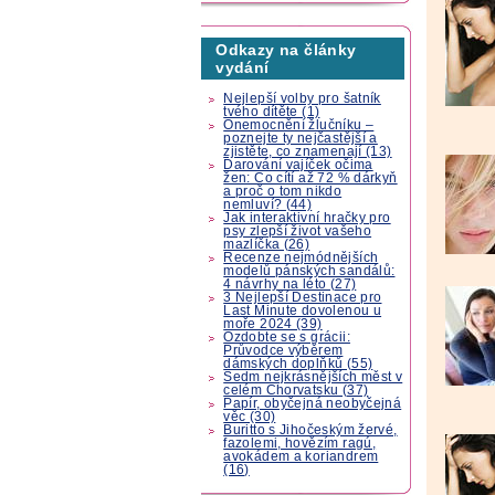
Odkazy na články
vydání
Nejlepší volby pro šatník
tvého dítěte (1)
Onemocnění žlučníku –
poznejte ty nejčastější a
zjistěte, co znamenají (13)
Darování vajíček očima
žen: Co cítí až 72 % dárkyň
a proč o tom nikdo
nemluví? (44)
Jak interaktivní hračky pro
psy zlepší život vašeho
mazlíčka (26)
Recenze nejmódnějších
modelů pánských sandálů:
4 návrhy na léto (27)
3 Nejlepší Destinace pro
Last Minute dovolenou u
moře 2024 (39)
Ozdobte se s grácii:
Průvodce výběrem
dámských doplňků (55)
Sedm nejkrásnějších měst v
celém Chorvatsku (37)
Papír, obyčejná neobyčejná
věc (30)
Buritto s Jihočeským žervé,
fazolemi, hovězím ragú,
avokádem a koriandrem
(16)