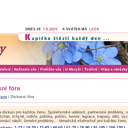
DNES JE
7.8.2026
A SVÁTEK MÁ
LADA
Vaření
Naštvalo vás
Potěšilo vás
U Maryši
Tvoření
Vtipy a obrázky
ní fóra
rana
/ Diskusní fóra
 diskusi pro každou ženu. Společenské události, partnerské problémy, r
tchán, tchyně, rodiče, politika, politici, humor, legrace, trapasy, děti, vý
domácí násilí, ženské problémy… tématická všehochuť pro každou ženu.
 stranu:
1-15
|
16-30
|
31-45
|
46-60
|
61-75
|
76-90
|
91-105
|
106-120
|