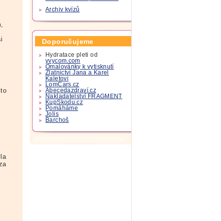
Archiv kvízů
m,
i
Doporučujeme
Hydratace pleti od
yvycom.com
Omalovánky k vytisknutí
Zlatnictví Jana a Karel
Kaletovi
LomCars.cz
 to
Abecedazdraví.cz
Nakladatelství FRAGMENT
KupSkodu.cz
Pomáháme
Jolis
Barchoš
la
za