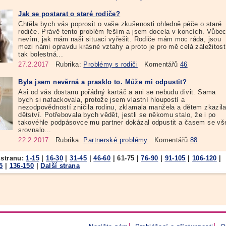
Jak se postarat o staré rodiče?
Chtěla bych vás poprosit o vaše zkušenosti ohledně péče o staré
rodiče. Právě tento problém řeším a jsem docela v koncích. Vůbe
nevím, jak mám naši situaci vyřešit. Rodiče mám moc ráda, jsou
mezi námi opravdu krásné vztahy a proto je pro mě celá záležitost
tak bolestná...
27.2.2017
Rubrika:
Problémy s rodiči
Komentářů
46
Byla jsem nevěrná a prasklo to. Může mi odpustit?
Asi od vás dostanu pořádný kartáč a ani se nebudu divit. Sama
bych si nafackovala, protože jsem vlastní hloupostí a
nezodpovědností zničila rodinu, zklamala manžela a dětem zkazil
dětství. Potřebovala bych vědět, jestli se někomu stalo, že i po
takovéhle podpásovce mu partner dokázal odpustit a časem se vš
srovnalo...
22.2.2017
Rubrika:
Partnerské problémy
Komentářů
88
 stranu:
1-15
|
16-30
|
31-45
|
46-60
|
61-75
|
76-90
|
91-105
|
106-120
|
5
|
136-150
|
Další strana