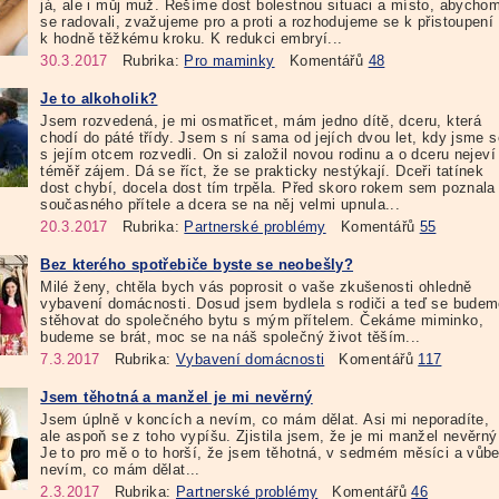
já, ale i můj muž. Řešíme dost bolestnou situaci a místo, abycho
se radovali, zvažujeme pro a proti a rozhodujeme se k přistoupení
k hodně těžkému kroku. K redukci embryí...
30.3.2017
Rubrika:
Pro maminky
Komentářů
48
Je to alkoholik?
Jsem rozvedená, je mi osmatřicet, mám jedno dítě, dceru, která
chodí do páté třídy. Jsem s ní sama od jejích dvou let, kdy jsme s
s jejím otcem rozvedli. On si založil novou rodinu a o dceru nejeví
téměř zájem. Dá se říct, že se prakticky nestýkají. Dceři tatínek
dost chybí, docela dost tím trpěla. Před skoro rokem sem poznala
současného přítele a dcera se na něj velmi upnula...
20.3.2017
Rubrika:
Partnerské problémy
Komentářů
55
Bez kterého spotřebiče byste se neobešly?
Milé ženy, chtěla bych vás poprosit o vaše zkušenosti ohledně
vybavení domácnosti. Dosud jsem bydlela s rodiči a teď se bude
stěhovat do společného bytu s mým přítelem. Čekáme miminko,
budeme se brát, moc se na náš společný život těším...
7.3.2017
Rubrika:
Vybavení domácnosti
Komentářů
117
Jsem těhotná a manžel je mi nevěrný
Jsem úplně v koncích a nevím, co mám dělat. Asi mi neporadíte,
ale aspoň se z toho vypíšu. Zjistila jsem, že je mi manžel nevěrný
Je to pro mě o to horší, že jsem těhotná, v sedmém měsíci a vůb
nevím, co mám dělat...
2.3.2017
Rubrika:
Partnerské problémy
Komentářů
46