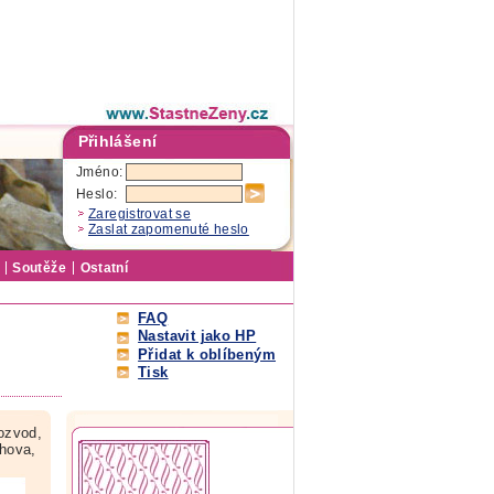
Přihlášení
Jméno:
Heslo:
Zaregistrovat se
Zaslat zapomenuté heslo
Soutěže
Ostatní
FAQ
Nastavit jako HP
Přidat k oblíbeným
Tisk
ozvod,
chova,