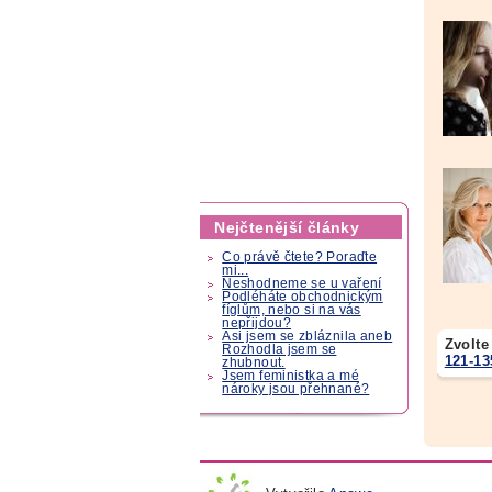
Nejčtenější články
Co právě čtete? Poraďte
mi...
Neshodneme se u vaření
Podléháte obchodnickým
fíglům, nebo si na vás
nepřijdou?
Asi jsem se zbláznila aneb
Zvolte
Rozhodla jsem se
121-13
zhubnout.
Jsem feministka a mé
nároky jsou přehnané?