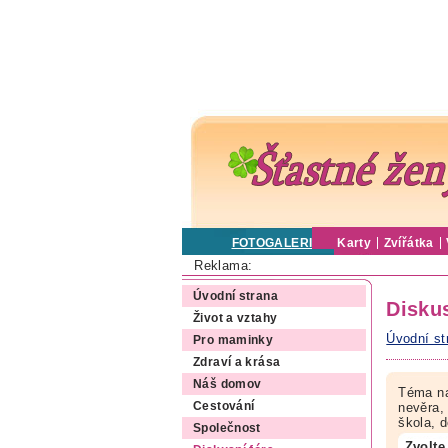
FOTOGALERIE
Karty
Zvířátka
Reklama:
Úvodní strana
Diskus
Život a vztahy
Úvodní st
Pro maminky
Zdraví a krása
Náš domov
Téma na
Cestování
nevěra, 
škola, 
Společnost
Zvolte