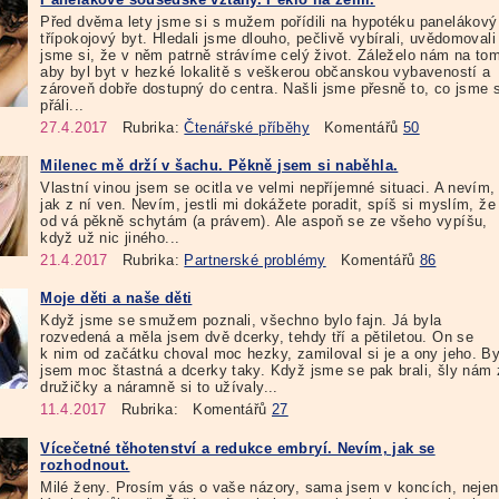
Před dvěma lety jsme si s mužem pořídili na hypotéku panelákový
třípokojový byt. Hledali jsme dlouho, pečlivě vybírali, uvědomovali
jsme si, že v něm patrně strávíme celý život. Záleželo nám na to
aby byl byt v hezké lokalitě s veškerou občanskou vybaveností a
zároveň dobře dostupný do centra. Našli jsme přesně to, co jsme s
přáli...
27.4.2017
Rubrika:
Čtenářské příběhy
Komentářů
50
Milenec mě drží v šachu. Pěkně jsem si naběhla.
Vlastní vinou jsem se ocitla ve velmi nepříjemné situaci. A nevím,
jak z ní ven. Nevím, jestli mi dokážete poradit, spíš si myslím, že
od vá pěkně schytám (a právem). Ale aspoň se ze všeho vypíšu,
když už nic jiného...
21.4.2017
Rubrika:
Partnerské problémy
Komentářů
86
Moje děti a naše děti
Když jsme se smužem poznali, všechno bylo fajn. Já byla
rozvedená a měla jsem dvě dcerky, tehdy tří a pětiletou. On se
k nim od začátku choval moc hezky, zamiloval si je a ony jeho. By
jsem moc štastná a dcerky taky. Když jsme se pak brali, šly nám 
družičky a náramně si to užívaly...
11.4.2017
Rubrika:
Komentářů
27
Vícečetné těhotenství a redukce embryí. Nevím, jak se
rozhodnout.
Milé ženy. Prosím vás o vaše názory, sama jsem v koncích, nejen