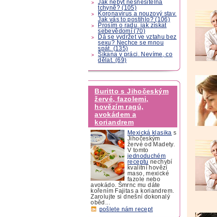
Jak nebýt nesnesitelná
tchyně? (105)
Koronavirus a nouzový stav.
Jak vás to postihlo? (106)
Prosím o radu, jak získat
sebevědomí (70)
Dá se vydržet ve vztahu bez
sexu? Nechce se mnou
spát. (135)
Šikana v práci. Nevíme, co
dělat. (69)
Buritto s Jihočeským
žervé, fazolemi,
hovězím ragú,
avokádem a
koriandrem
Mexická klasika
s
Jihočeským
žervé od Madety.
V tomto
jednoduchém
receptu
nechybí
kvalitní hovězí
maso, mexické
fazole nebo
avokádo. Šmrnc mu dáte
kořením Fajitas a koriandrem.
Zarolujte si dnešní dokonalý
oběd...
pošlete nám recept