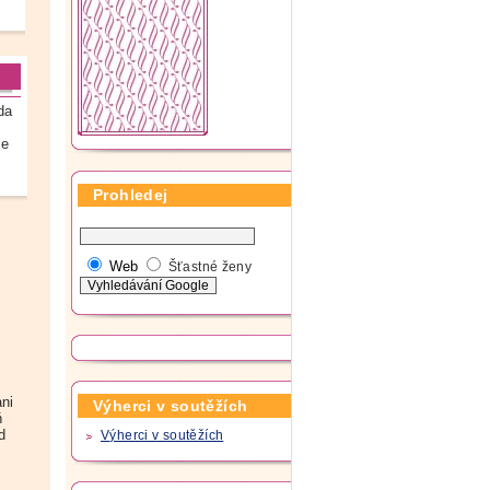
da
me
Prohledej
Web
Šťastné ženy
ni
Výherci v soutěžích
ň
d
Výherci v soutěžích