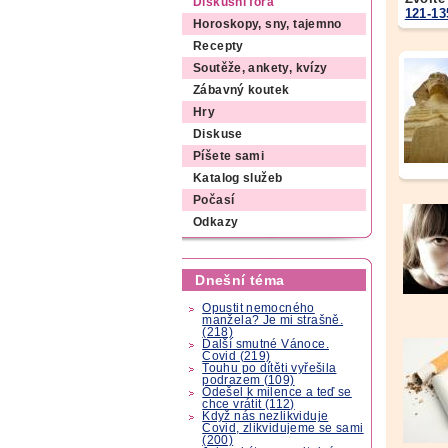
Diskusní fóra
121-13
Horoskopy, sny, tajemno
Recepty
Soutěže, ankety, kvízy
Zábavný koutek
Hry
Diskuse
Píšete sami
Katalog služeb
Počasí
Odkazy
Dnešní téma
Opustit nemocného
manžela? Je mi strašně.
(218)
Další smutné Vánoce.
Covid (219)
Touhu po dítěti vyřešila
podrazem (109)
Odešel k milence a teď se
chce vrátit (112)
Když nás nezlikviduje
Covid, zlikvidujeme se sami
(200)