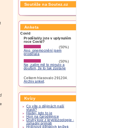
Soutěže na Soutez.cz
t
Anketa
Covid
Prodělali/y jste v uplynulém
roce Covid?
(50%)
Ano, onemocnění jsem
prodělala
(50%)
Ne, zatím mě to minulo a
doufám, že to tak zůstane
Celkem hlasovalo 291204.
Archiv anket
.
ěď
Kvízy
e
Co víte o dějinách naší
vlasti?
Hádej, kdo to je
Hon na čarodějnice
Druhý kvíz z kryptozoologie -
záhadní primáti
Hrdinové dětských knížek