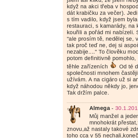
jsem asi kliku, že jsem neby
když na akci třeba v hospo
dát krabičku za večer). Jed
s tím vadilo, když jsem byla
restauraci, s kamarády, na k
kouřili a pořád mi nabízeli.
"ale prosím tě, nedělej se, v
tak proč teď ne, dej si aspo
nezabije...." To člověku m
potom definitivně pomohlo, 
těhle zařízeních
Od té d
společnosti mnohem častěji
užívám. A na cigáro už si 
když náhodou někdy jo, j
Tak držím palce.
Almega
-
30.1.201
Můj manžel a jede
mnohokrát přestat,
znovu,až nastaly takové zd
toho cca v 55 nechali,kon