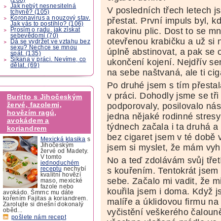
Jak nebýt nesnesitelná
V posledních třech letech j
tchyně? (105)
Koronavirus a nouzový stav.
přestat. První impuls byl, k
Jak vás to postihlo? (106)
rakovinu plic. Dost to se m
Prosím o radu, jak získat
sebevědomí (70)
otevřenou krabičku a už si 
Dá se vydržet ve vztahu bez
sexu? Nechce se mnou
úplně abstinovat, a pak se 
spát. (135)
Šikana v práci. Nevíme, co
ukončení kojení. Nejdřív s
dělat. (69)
na sebe naštvaná, ale ti cigá
Po druhé jsem s tím přesta
v práci. Dohodly jsme se tř
Buritto s Jihočeským
žervé, fazolemi,
podporovaly, posilovalo ná
hovězím ragú,
jedna nějaké rodinné stresy
avokádem a
týdnech začala i ta druhá a 
koriandrem
bez cigaret jsem v té době 
Mexická klasika
s
Jihočeským
jsem si myslet, že mám vyh
žervé od Madety.
V tomto
No a teď zdolávám svůj třet
jednoduchém
s kouřením. Tentokrát jsem
receptu
nechybí
kvalitní hovězí
sebe. Začalo mi vadit, že m
maso, mexické
fazole nebo
kouřila jsem i doma. Když j
avokádo. Šmrnc mu dáte
kořením Fajitas a koriandrem.
malíře a úklidovou firmu na
Zarolujte si dnešní dokonalý
vyčistění veškerého čaloun
oběd...
pošlete nám recept