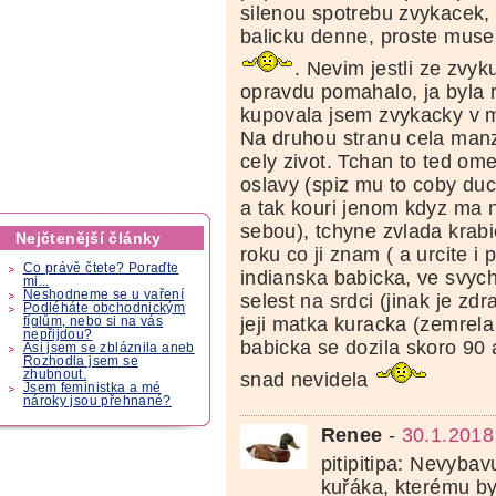
silenou spotrebu zvykacek, 
balicku denne, proste muse
. Nevim jestli ze zvy
opravdu pomahalo, ja byla 
kupovala jsem zvykacky v m
Na druhou stranu cela manz
cely zivot. Tchan to ted om
oslavy (spiz mu to coby du
a tak kouri jenom kdyz ma n
sebou), tchyne zvlada krab
Nejčtenější články
roku co ji znam ( a urcite i 
Co právě čtete? Poraďte
indianska babicka, ve svyc
mi...
Neshodneme se u vaření
selest na srdci (jinak je zdr
Podléháte obchodnickým
jeji matka kuracka (zemrela
fíglům, nebo si na vás
nepřijdou?
babicka se dozila skoro 90 
Asi jsem se zbláznila aneb
Rozhodla jsem se
zhubnout.
snad nevidela
Jsem feministka a mé
nároky jsou přehnané?
Renee
-
30.1.2018
pitipitipa: Nevybav
kuřáka, kterému by 