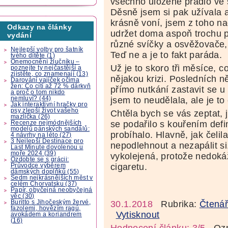
všechno uložené prádlo ve s
Děsně jsem si pak užívala 
krásně voní, jsem z toho n
Odkazy na články
udržet doma aspoň trochu př
vydání
různé svíčky a osvěžovače, 
Nejlepší volby pro šatník
Teď ne a je to fakt paráda.
tvého dítěte (1)
Onemocnění žlučníku –
Už je to skoro tři měsíce, 
poznejte ty nejčastější a
zjistěte, co znamenají (13)
nějakou krizi. Posledních n
Darování vajíček očima
žen: Co cítí až 72 % dárkyň
přímo nutkání zastavit se u 
a proč o tom nikdo
nemluví? (44)
jsem to neudělala, ale je to 
Jak interaktivní hračky pro
psy zlepší život vašeho
Chtěla bych se vás zeptat, j
mazlíčka (26)
se podařilo s kouřením defin
Recenze nejmódnějších
modelů pánských sandálů:
probíhalo. Hlavně, jak čeli
4 návrhy na léto (27)
3 Nejlepší Destinace pro
nepodlehnout a nezapálit s
Last Minute dovolenou u
moře 2024 (39)
vykolejená, protože nedokáž
Ozdobte se s grácii:
cigaretu.
Průvodce výběrem
dámských doplňků (55)
Sedm nejkrásnějších měst v
celém Chorvatsku (37)
Papír, obyčejná neobyčejná
věc (30)
Buritto s Jihočeským žervé,
30.1.2018
Rubrika:
Čtenář
fazolemi, hovězím ragú,
Vytisknout
avokádem a koriandrem
(16)
Hodnocení článku: 3/5
Ozná