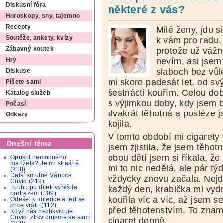
Diskusní fóra
některé z vás?
Horoskopy, sny, tajemno
Recepty
Milé ženy, jdu si
Soutěže, ankety, kvízy
k vám pro radu,
protože už vážn
Zábavný koutek
nevím, asi jsem
Hry
slaboch bez vůl
Diskuse
mi skoro padesát let, od sv
Píšete sami
šestnácti kouřím. Celou do
Katalog služeb
s výjimkou doby, kdy jsem 
Počasí
dvakrát těhotná a posléze 
Odkazy
kojila.
V tomto období mi cigarety
Dnešní téma
jsem zjistila, že jsem těhotn
obou dětí jsem si říkala, že
Opustit nemocného
manžela? Je mi strašně.
mi to nic nedělá, ale pár tý
(218)
Další smutné Vánoce.
vždycky znovu začala. Nejd
Covid (219)
Touhu po dítěti vyřešila
každý den, krabička mi vyd
podrazem (109)
kouřila víc a víc, až jsem 
Odešel k milence a teď se
chce vrátit (112)
před těhotenstvím. To znam
Když nás nezlikviduje
Covid, zlikvidujeme se sami
cigaret denně.
(200)