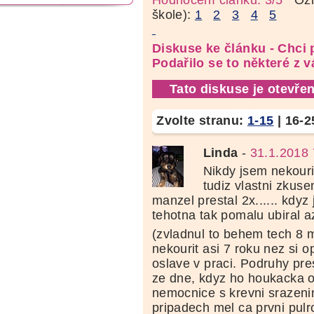
škole):
1
2
3
4
5
Diskuse ke článku - Chci p
Podařilo se to některé z 
Tato diskuse je otevřen
Zvolte stranu:
1-15
|
16-2
Linda
-
31.1.2018 
Nikdy jsem nekouri
tudiz vlastni zkus
manzel prestal 2x...... kdyz
tehotna tak pomalu ubiral a
(zvladnul to behem tech 8
nekourit asi 7 roku nez si o
oslave v praci. Podruhy pres
ze dne, kdyz ho houkacka 
nemocnice s krevni srazeni
pripadech mel ca prvni pulr