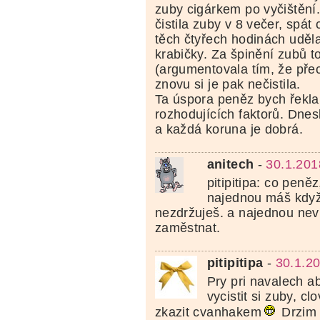
zuby cigárkem po vyčištění.
čistila zuby v 8 večer, spát 
těch čtyřech hodinách uděla
krabičky. Za špinění zubů t
(argumentovala tím, že přec
znovu si je pak nečistila.
Ta úspora peněz bych řekla 
rozhodujících faktorů. Dnesk
a každá koruna je dobrá.
anitech
-
30.1.201
pitipitipa: co peně
najednou máš když
nezdržuješ. a najednou neví
zaměstnat.
pitipitipa
-
30.1.2
Pry pri navalech 
vycistit si zuby, clo
zkazit cvanhakem
Drzim 