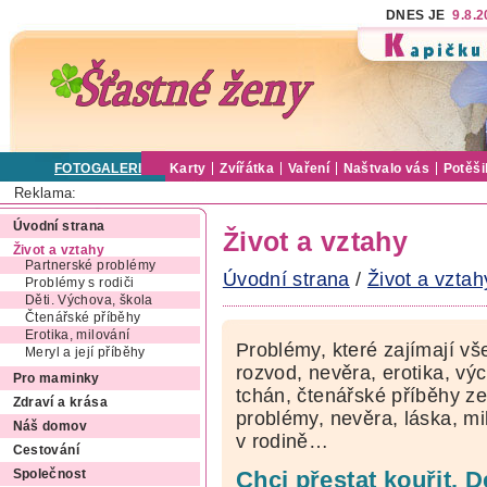
DNES JE
9.8.
FOTOGALERIE
Karty
Zvířátka
Vaření
Naštvalo vás
Potěši
Reklama:
Úvodní strana
Život a vztahy
Život a vztahy
Partnerské problémy
Úvodní strana
/
Život a vztah
Problémy s rodiči
Děti. Výchova, škola
Čtenářské příběhy
Erotika, milování
Problémy, které zajímají vš
Meryl a její příběhy
rozvod, nevěra, erotika, výc
Pro maminky
tchán, čtenářské příběhy ze
Zdraví a krása
problémy, nevěra, láska, mi
Náš domov
v rodině…
Cestování
Chci přestat kouřit. D
Společnost