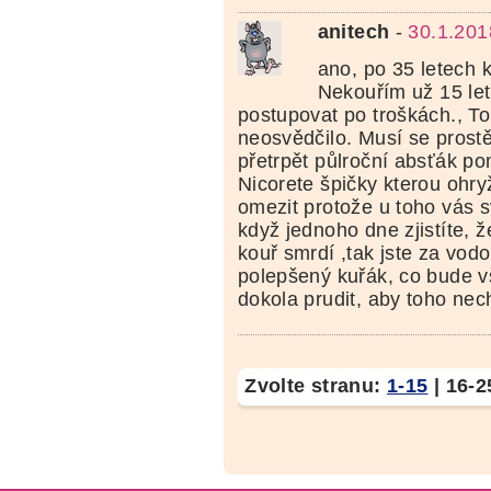
anitech
-
30.1.201
ano, po 35 letech 
Nekouřím už 15 le
postupovat po troškách., To
neosvědčilo. Musí se prostě
přetrpět půlroční absťák p
Nicorete špičky kterou ohry
omezit protože u toho vás svá
když jednoho dne zjistíte, 
kouř smrdí ,tak jste za vod
polepšený kuřák, co bude 
dokola prudit, aby toho nech
Zvolte stranu:
1-15
|
16-2