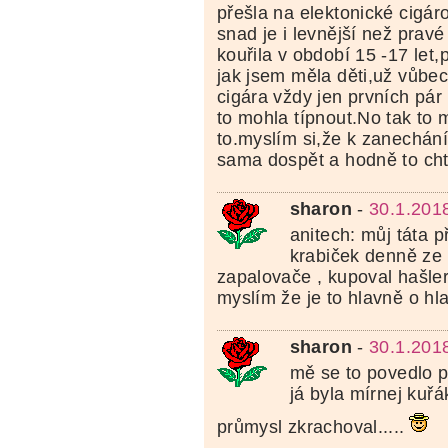
přešla na elektonické cigár
snad je i levnější než prav
kouřila v období 15 -17 let,
jak jsem měla děti,už vůbe
cigára vždy jen prvních pár
to mohla típnout.No tak to 
to.myslím si,že k zanechán
sama dospět a hodně to chtí
sharon
-
30.1.201
anitech: můj táta p
krabiček denně ze 
zapalovače , kupoval hašlerky
myslím že je to hlavně o hla
sharon
-
30.1.201
mě se to povedlo př
já byla mírnej kuř
průmysl zkrachoval.....