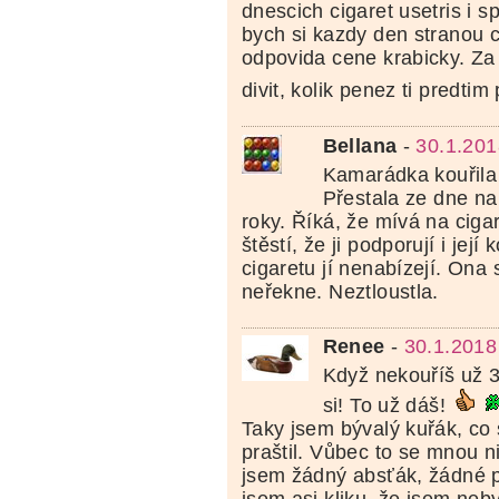
dnescich cigaret usetris i 
bych si kazdy den stranou c
odpovida cene krabicky. Za
divit, kolik penez ti predti
Bellana
-
30.1.201
Kamarádka kouřila p
Přestala ze dne na
roky. Říká, že mívá na ciga
štěstí, že ji podporují i její
cigaretu jí nenabízejí. Ona s
neřekne. Neztloustla.
Renee
-
30.1.2018
Když nekouříš už 
si! To už dáš!
Taky jsem bývalý kuřák, co s
praštil. Vůbec to se mnou n
jsem žádný absťák, žádné p