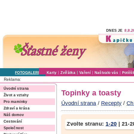
DNES JE
8.8.
FOTOGALERIE
Karty
Zvířátka
Vaření
Naštvalo vás
Potěši
Reklama:
Úvodní strana
Topinky a toasty
Život a vztahy
Pro maminky
Úvodní strana
/
Recepty
/
Ch
Zdraví a krása
Náš domov
Cestování
Zvolte stranu:
1-20
|
21-2
Společnost