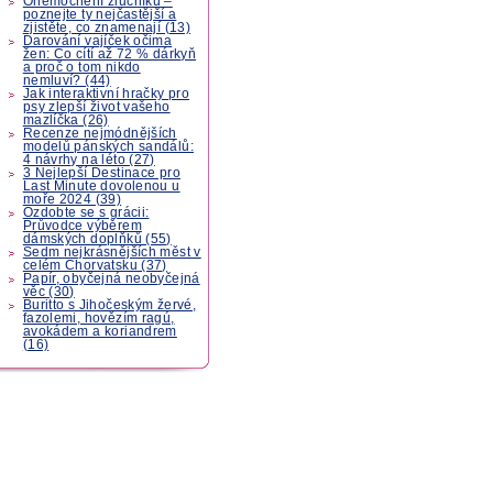
Onemocnění žlučníku –
poznejte ty nejčastější a
zjistěte, co znamenají (13)
Darování vajíček očima
žen: Co cítí až 72 % dárkyň
a proč o tom nikdo
nemluví? (44)
Jak interaktivní hračky pro
psy zlepší život vašeho
mazlíčka (26)
Recenze nejmódnějších
modelů pánských sandálů:
4 návrhy na léto (27)
3 Nejlepší Destinace pro
Last Minute dovolenou u
moře 2024 (39)
Ozdobte se s grácii:
Průvodce výběrem
dámských doplňků (55)
Sedm nejkrásnějších měst v
celém Chorvatsku (37)
Papír, obyčejná neobyčejná
věc (30)
Buritto s Jihočeským žervé,
fazolemi, hovězím ragú,
avokádem a koriandrem
(16)