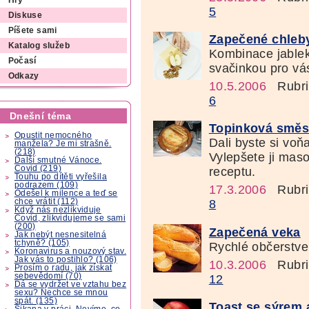
Hry
5
Diskuse
Píšete sami
Zapečené chleb
Katalog služeb
Kombinace jablek
Počasí
svačinkou pro vás
Odkazy
10.5.2006
Rubri
6
Dnešní téma
Topinková smě
Opustit nemocného
Dali byste si vo
manžela? Je mi strašně.
(218)
Vylepšete ji mas
Další smutné Vánoce.
Covid (219)
receptu.
Touhu po dítěti vyřešila
podrazem (109)
17.3.2006
Rubri
Odešel k milence a teď se
chce vrátit (112)
8
Když nás nezlikviduje
Covid, zlikvidujeme se sami
(200)
Zapečená veka
Jak nebýt nesnesitelná
tchyně? (105)
Rychlé občerstven
Koronavirus a nouzový stav.
Jak vás to postihlo? (106)
10.3.2006
Rubri
Prosím o radu, jak získat
sebevědomí (70)
12
Dá se vydržet ve vztahu bez
sexu? Nechce se mnou
spát. (135)
Toast se sýrem 
Šikana v práci. Nevíme, co