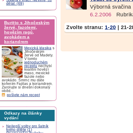
dělat. (69)
Výborná svačina p
6.2.2006
Rubrik
Buritto s Jihočeským
Zvolte stranu:
1-20
|
21-2
žervé, fazolemi,
hovězím ragú,
avokádem a
koriandrem
Mexická klasika
s
Jihočeským
žervé od Madety.
V tomto
jednoduchém
receptu
nechybí
kvalitní hovězí
maso, mexické
fazole nebo
avokádo. Šmrnc mu dáte
kořením Fajitas a koriandrem.
Zarolujte si dnešní dokonalý
oběd...
pošlete nám recept
Odkazy na články
vydání
Nejlepší volby pro šatník
tvého dítěte (1)