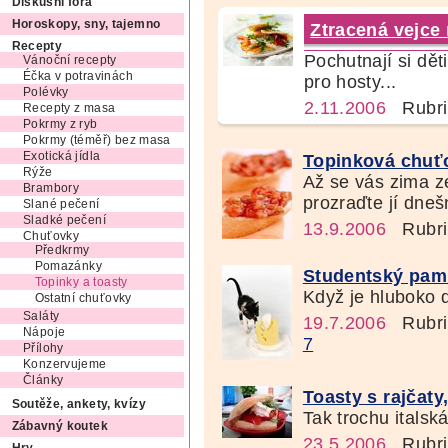
Diskusní fóra
Horoskopy, sny, tajemno
Ztracená vejce 
Recepty
Pochutnají si dět
Vánoční recepty
Éčka v potravinách
pro hosty...
Polévky
2.11.2006
Rubri
Recepty z masa
Pokrmy z ryb
Pokrmy (téměř) bez masa
Exotická jídla
Topinková chuť
Rýže
Až se vás zima zep
Brambory
prozraďte jí dnešn
Slané pečení
Sladké pečení
13.9.2006
Rubri
Chuťovky
Předkrmy
Pomazánky
Studentský pam
Topinky a toasty
Když je hluboko d
Ostatní chuťovky
Saláty
19.7.2006
Rubri
Nápoje
7
Přílohy
Konzervujeme
Články
Toasty s rajčat
Soutěže, ankety, kvízy
Tak trochu italská
Zábavný koutek
23.5.2006
Rubri