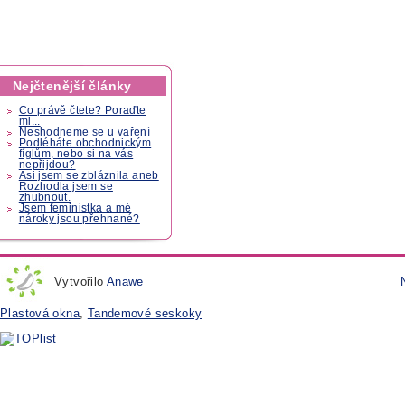
Nejčtenější články
Co právě čtete? Poraďte
mi...
Neshodneme se u vaření
Podléháte obchodnickým
fíglům, nebo si na vás
nepřijdou?
Asi jsem se zbláznila aneb
Rozhodla jsem se
zhubnout.
Jsem feministka a mé
nároky jsou přehnané?
Vytvořilo
Anawe
Plastová okna
,
Tandemové seskoky