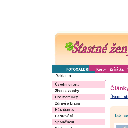
FOTOGALERIE
Karty
Zvířátka
Reklama:
Úvodní strana
Článk
Život a vztahy
Úvodní st
Pro maminky
Zdraví a krása
Náš domov
Jak js
Cestování
Společnost