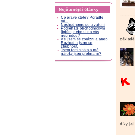
Nejčtenější články
Co právě čtete? Poraďte
mi...
Neshodneme se u vaření
Podléháte obchodnickým
fíglům, nebo si na vás
nepřijdou?
základě
Asi jsem se zbláznila aneb
Rozhodla jsem se
zhubnout.
Jsem feministka a mé
nároky jsou přehnané?
díky je