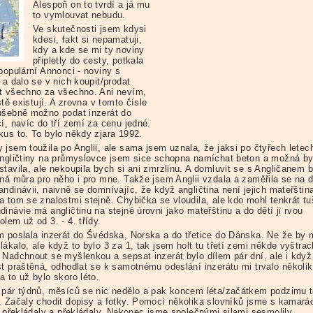
Alespoň on to tvrdí a já mu
to vymlouvat nebudu.
Ve skutečnosti jsem kdysi
kdesi, fakt si nepamatuji,
kdy a kde se mi ty noviny
připletly do cesty, potkala
populární Annonci - noviny s
 a dalo se v nich koupit/prodat
t všechno za všechno. Ani nevím,
eště existují. A zrovna v tomto čísle
ušebně možno podat inzerát do
í, navíc do tří zemí za cenu jedné.
kus to. To bylo někdy zjara 1992.
 jsem toužila po Anglii, ale sama jsem uznala, že jaksi po čtyřech letec
angličtiny na průmyslovce jsem sice schopna namíchat beton a možná by
stavila, ale nekoupila bych si ani zmrzlinu. A domluvit se s Angličanem 
rná můra pro něho i pro mne. Takže jsem Anglii vzdala a zaměřila se na 
ndinávii, naivně se domnívajíc, že když angličtina není jejich mateřštin
 tom se znalostmi stejně. Chybička se vloudila, ale kdo mohl tenkrát tuš
inávie má angličtinu na stejné úrovni jako mateřštinu a do dětí ji rvou
lem už od 3. - 4. třídy.
m poslala inzerát do Švédska, Norska a do třetice do Dánska. Ne že by
ákalo, ale když to bylo 3 za 1, tak jsem holt tu třetí zemi někde vyštrac
 Nadchnout se myšlenkou a sepsat inzerát bylo dílem pár dní, ale i kdy
st praštěná, odhodlat se k samotnému odeslání inzerátu mi trvalo několik
 to už bylo skoro léto.
 pár týdnů, měsíců se nic nedělo a pak koncem léta/začátkem podzimu 
. Začaly chodit dopisy a fotky. Pomocí několika slovníků jsme s kamará
 a překládaly a překládaly. Nakonec jsme společnými silami sesmolily