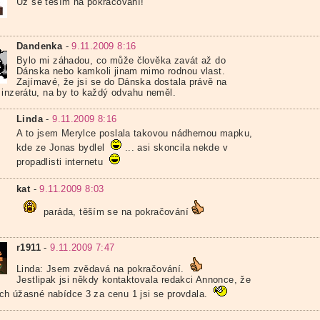
Už se těším na pokračování!
Dandenka
-
9.11.2009 8:16
Bylo mi záhadou, co může člověka zavát až do
Dánska nebo kamkoli jinam mimo rodnou vlast.
Zajímavé, že jsi se do Dánska dostala právě na
 inzerátu, na by to každý odvahu neměl.
Linda
-
9.11.2009 8:16
A to jsem Merylce poslala takovou nádhernou mapku,
kde ze Jonas bydlel
... asi skoncila nekde v
propadlisti internetu
kat
-
9.11.2009 8:03
paráda, těším se na pokračování
r1911
-
9.11.2009 7:47
Linda: Jsem zvědavá na pokračování.
Jestlipak jsi někdy kontaktovala redakci Annonce, že
jich úžasné nabídce 3 za cenu 1 jsi se provdala.