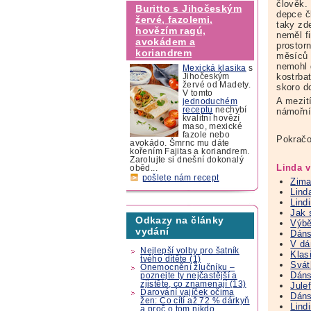
člověk.
Buritto s Jihočeským
depce č
žervé, fazolemi,
taky zde
hovězím ragú,
neměl fi
avokádem a
prostor
koriandrem
měsíců 
nemohl 
Mexická klasika
s
kostrbat
Jihočeským
žervé od Madety.
skoro d
V tomto
A mezití
jednoduchém
receptu
nechybí
námořní
kvalitní hovězí
maso, mexické
fazole nebo
Pokračo
avokádo. Šmrnc mu dáte
kořením Fajitas a koriandrem.
Zarolujte si dnešní dokonalý
Linda v
oběd...
pošlete nám recept
Zima
Lind
Lind
Jak 
Odkazy na články
Výbě
vydání
Dáns
V dá
Nejlepší volby pro šatník
Klas
tvého dítěte (1)
Svát
Onemocnění žlučníku –
Dáns
poznejte ty nejčastější a
zjistěte, co znamenají (13)
Jule
Darování vajíček očima
Dán
žen: Co cítí až 72 % dárkyň
Lind
a proč o tom nikdo