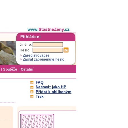
Přihlášení
Jméno:
Heslo:
Zaregistrovat se
Zaslat zapomenuté heslo
Soutěže
Ostatní
FAQ
Nastavit jako HP
Přidat k oblíbeným
Tisk