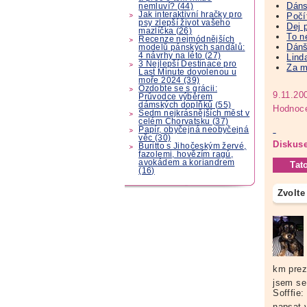
Dáns
nemluví? (44)
Jak interaktivní hračky pro
Počí
psy zlepší život vašeho
Dej 
mazlíčka (26)
To n
Recenze nejmódnějších
Dánš
modelů pánských sandálů:
4 návrhy na léto (27)
Lind
3 Nejlepší Destinace pro
Za m
Last Minute dovolenou u
moře 2024 (39)
Ozdobte se s grácii:
9.11.20
Průvodce výběrem
dámských doplňků (55)
Hodnoce
Sedm nejkrásnějších měst v
celém Chorvatsku (37)
Papír, obyčejná neobyčejná
věc (30)
Diskuse
Buritto s Jihočeským žervé,
fazolemi, hovězím ragú,
avokádem a koriandrem
Tat
(16)
Zvolte
km prez
jsem se 
Sofffie
napsat 