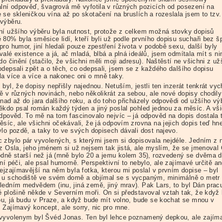
ální odpověď, švagrová mě vyfotila v různých pozicích od posezení na
 se skleničkou vína až po skotačení na bruslích a rozeslala jsem to tzv.
výběru.
ní užšího výběru byla nutnost, protože z celkem možná stovky dopisů
 80% byla směsice lidí, kteří byli už podle prvního dopisu suchaři bez š
ro humor, jiní hledali pouze zpestření života v podobě sexu, další byly
alé existence a já, ač mladá, blbá a plná ideálů, jsem odmítala mít s ni
do činění (stačilo, že všichni měli moji adresu). Naštěstí ne všichni z už
odepsali zpět a o těch, co odepsali, jsem se z každého dalšího dopisu
la více a více a nakonec oni o mně taky.
byl, že dopisy nepřišly najednou. Netuším, jestli ten inzerát tenkrát vyc
ě v různých novinách, nebo několikrát za sebou, ale nové dopisy chodily
snad až do jara dalšího roku, a do toho přicházely odpovědi od užšího vý
ěkdo psal román každý týden a jiný poslal pohled jednou za měsíc. A vši
odpověd. To mě na tom fascinovalo nejvíc – já odpověd na dopis dostala 
ěsíc, ale všichni očekávali, že já odpovím zrovna na jejich dopis teď hn
ylo pozdě, a taky to ve svých dopisech dávali dost najevo.
 zbylo pár vyvolených, s kterými jsem si dopisovala nejdéle. Jedním z 
 z Osla, jeho jménem si už nejsem tak jistá, ale myslím, že se jmenoval 
odně starší než já (mně bylo 20 a jemu kolem 35), rozvedený se dvěma 
ní péči, ale psal humorně. Perspektivní to nebylo, ale zajímavé určitě an
ejzajímavější na něm byla fotka, kterou mi poslal v prvním dopise – byl
 u schodiště ve svém domě a objímal se s vycpaným, minimálně o metr
ledním medvědem (inu, jiná země, jiný mrav). Pak Lars, to byl Dán pracu
é plošině někde v Severním moři. On si představoval vztah tak, že když
opu, já budu v Praze, a když bude mít volno, bude se kochat se mnou v
 Zajímavý koncept, ale sorry, nic pro mne.
vyvolenym byl Švéd Jonas. Ten byl lehce poznamený depkou, ale zajím