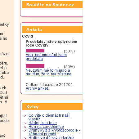
Soutěže na Soutez.cz
petky
Anketa
mi
Covid
šího
Prodělali/y jste v uplynulém
roce Covid?
(50%)
házel
Ano, onemocnění jsem
prodělala
běru.
(50%)
chni
Ne, zatím mě to minulo a
třeba
doufám, že to tak zůstane
ed,
Celkem hlasovalo 291204.
nich
Archiv anket
.
Olaf.
dětmi
o. A
Kvízy
Co víte o dějinách naší
jící
vlasti?
 bude
Hádej, kdo to je
Hon na čarodějnice
Druhý kvíz z kryptozoologie -
záhadní primáti
avý
Hrdinové dětských knížek