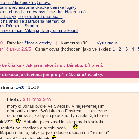
ko a náboženská výchova
tání aneb názorná ukázka dánské logiky
pitomci úřad a on vymyslí razítko. Nejen u nás.
ení jazyk, to je hrdelní choroba…
tina aneb Ta zatracená hatmatilka
a v Dánsku - Svatba
anžela mám Vikinga, který si mne koupil
09
Rubrika:
Život a vztahy
| Komentářů
30
|
Vytisknout
ní článku: 2,9/5
Oznámkovat (hodnocení jako ve škole):
1
2
3
4
 ke článku - Jak jsem skončila v Dánsku. Díl první.
o diskuse je otevřena jen pro přihlášené uživatelky.
 stranu:
1-20
|
21-30
Linda
-
9.11.2009 9:50
monyk: Jonas bydlel ve Svédsku v nejsevernejsím
cípu zálivu mezi Svédskem a Finskem .... skutecne
se domnívás, ze by moje pozadí ty najeké 3,5 tisíce
ilo????
Motorku jsem zavrhla, ale pravda koukala
tenkrát po letadlech a autobusech.....
: Majucha: no jo, kdyz já jsem desne ukecaná a "nesmím"
víc jak A4 na jeden clánek