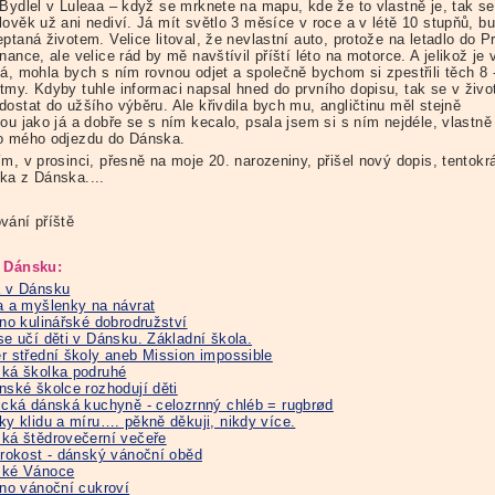
 Bydlel v Luleaa – když se mrknete na mapu, kde že to vlastně je, tak se
lověk už ani nediví. Já mít světlo 3 měsíce v roce a v létě 10 stupňů, b
ptaná životem. Velice litoval, že nevlastní auto, protože na letadlo do P
nance, ale velice rád by mě navštívil příští léto na motorce. A jelikož je 
ná, mohla bych s ním rovnou odjet a společně bychom si zpestřili těch 8 
tmy. Kdyby tuhle informaci napsal hned do prvního dopisu, tak se v živo
dostat do užšího výběru. Ale křivdila bych mu, angličtinu měl stejně
ou jako já a dobře se s ním kecalo, psala jsem si s ním nejdéle, vlastně
o mého odjezdu do Dánska.
m, v prosinci, přesně na moje 20. narozeniny, přišel nový dopis, tentokr
ka z Dánska....
vání příště
 Dánsku:
 v Dánsku
a a myšlenky na návrat
ino kulinářské dobrodružství
se učí děti v Dánsku. Základní škola.
r střední školy aneb Mission impossible
ká školka podruhé
nské školce rozhodují děti
ická dánská kuchyně - celozrnný chléb = rugbrød
ky klidu a míru…. pěkně děkuji, nikdy více.
ká štědrovečerní večeře
frokost - dánský vánoční oběd
ské Vánoce
ino vánoční cukroví