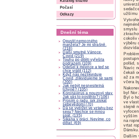
Katalog služeb
univerz
Počasí
sedačce
užšímu 
Odkazy
Vytvoře
nejméně
smyslu p
Dnešní téma
zkrachov
cokoliv 
Opustit nemocného
výběru 
manžela? Je mi strašně.
dozvída
(218)
Další smutné Vánoce.
Problém 
Covid (219)
postupn
Touhu po dítěti vyřešila
pořád, 
podrazem (109)
Odešel k milence a teď se
Navíc n
chce vrátit (112)
čekali 
Když nás nezlikviduje
až za m
Covid, zlikvidujeme se sami
včera b
(200)
Jak nebýt nesnesitelná
Nakonec
tchyně? (105)
byl Nor
Koronavirus a nouzový stav.
Jak vás to postihlo? (106)
Byl o h
Prosím o radu, jak získat
ve vlast
sebevědomí (70)
stejně n
Dá se vydržet ve vztahu bez
vyfocen
sexu? Nechce se mnou
spát. (135)
vyšším 
Šikana v práci. Nevíme, co
na ropn
dělat. (69)
vrtat r
Dánsku.
Dalším 