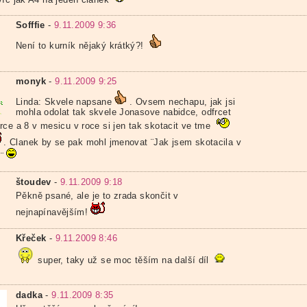
Sofffie
-
9.11.2009 9:36
Není to kurník nějaký krátký?!
monyk
-
9.11.2009 9:25
Linda: Skvele napsane
. Ovsem nechapu, jak jsi
mohla odolat tak skvele Jonasove nabidce, odfrcet
rce a 8 v mesicu v roce si jen tak skotacit ve tme
. Clanek by se pak mohl jmenovat ¨Jak jsem skotacila v
¨
štoudev
-
9.11.2009 9:18
Pěkně psané, ale je to zrada skončit v
nejnapínavějším!
Křeček
-
9.11.2009 8:46
super, taky už se moc těším na další díl
dadka
-
9.11.2009 8:35