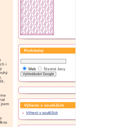
Prohledej
h
ch i
by
Web
Šťastné ženy
druhý
a,
it,
 mne
hat
ž jsem
Výherci v soutěžích
Výherci v soutěžích
to
dkou