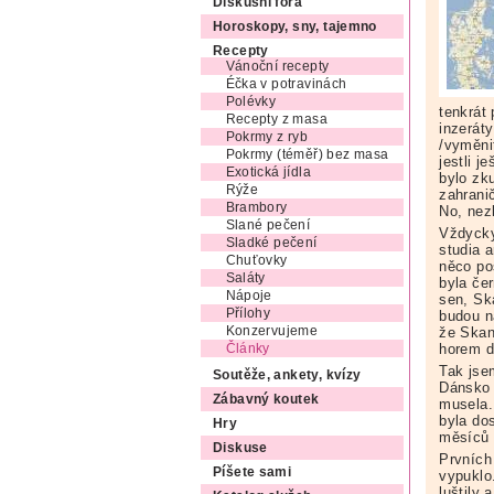
Diskusní fóra
Horoskopy, sny, tajemno
Recepty
Vánoční recepty
Éčka v potravinách
Polévky
tenkrát 
Recepty z masa
inzeráty
Pokrmy z ryb
/vyměni
Pokrmy (téměř) bez masa
jestli j
Exotická jídla
bylo zk
Rýže
zahranič
Brambory
No, nez
Slané pečení
Vždycky
Sladké pečení
studia 
Chuťovky
něco po
Saláty
byla če
Nápoje
sen, Ska
Přílohy
budou na
že Skand
Konzervujeme
horem do
Články
Tak jse
Soutěže, ankety, kvízy
Dánsko l
Zábavný koutek
musela.
byla do
Hry
měsíců a
Diskuse
Prvních
Píšete sami
vypuklo
luštily