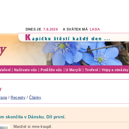
DNES JE
7.8.2026
A SVÁTEK MÁ
LADA
Vaření
Naštvalo vás
Potěšilo vás
U Maryši
Tvoření
Vtipy a obrázky
y
rana
/
Recepty
/
Články
em skončila v Dánsku. Díl první.
Manžel si mne koupil.