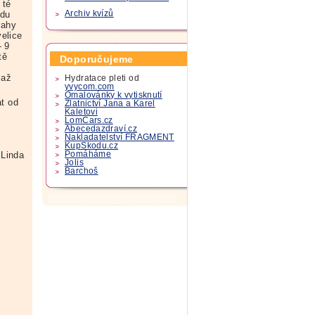
 té
udu
Archiv kvízů
rahy
velice
- 9
tě
Doporučujeme
 až
Hydratace pleti od
yvycom.com
Omalovánky k vytisknutí
át od
Zlatnictví Jana a Karel
Kaletovi
LomCars.cz
Abecedazdraví.cz
Nakladatelství FRAGMENT
KupSkodu.cz
Linda
Pomáháme
Jolis
Barchoš