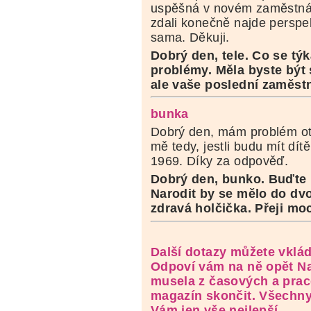
uspěšná v novém zaměstnán
zdali konečně najde perspek
sama. Děkuji.
Dobrý den, tele. Co se tý
problémy. Měla byste být
ale vaše poslední zaměstná
bunka
Dobrý den, mám problém ot
mě tedy, jestli budu mít dítě
1969. Díky za odpověď.
Dobrý den, bunko. Buďte 
Narodit by se mělo do dvou
zdravá holčička. Přeji moc
Další dotazy můžete vklá
Odpoví vám na ně opět Na
musela z časových a prac
magazín skončit. Všechny
Vám jen vše nejlepší.