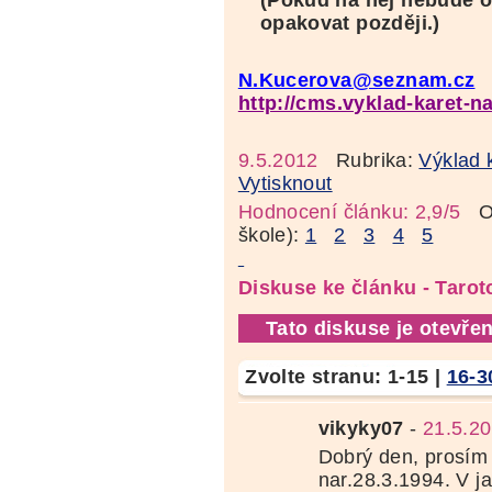
opakovat později.)
N.Kucerova@seznam.cz
http://cms.vyklad-karet-n
9.5.2012
Rubrika:
Výklad 
Vytisknout
Hodnocení článku: 2,9/5
Oz
škole):
1
2
3
4
5
Diskuse ke článku - Taro
Tato diskuse je otevřen
Zvolte stranu:
1-15
|
16-3
vikyky07
-
21.5.2
Dobrý den, prosím 
nar.28.3.1994. V j