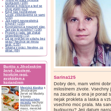
podrazem (109)
Odešel k milence a teď se
chce vrátit (112)
Když nás nezlikviduje
Covid, zlikvidujeme se sami
(200)
Jak nebýt nesnesitelná
tchyně? (105)
Koronavirus a nouzový stav.
Jak vás to postihlo? (106)
Prosím o radu, jak získat
sebevědomí (70)
Dá se vydržet ve vztahu bez
sexu? Nechce se mnou
spát. (135)
Šikana v práci. Nevíme, co
dělat. (69)
Buritto s Jihočeským
žervé, fazolemi,
hovězím ragú,
Sarina125
avokádem a
koriandrem
Dobry den, mam velmi dobr
Mexická klasika
s
milostnem zivote. Vsechny j
Jihočeským
na zacatku a ona je porad s
žervé od Madety.
V tomto
nejak prokleta a laska a vzta
jednoduchém
receptu
nechybí
vsechno moc prala. Ma sanc
kvalitní hovězí
maso, mexické
budoucnu? Jeji datum naroze