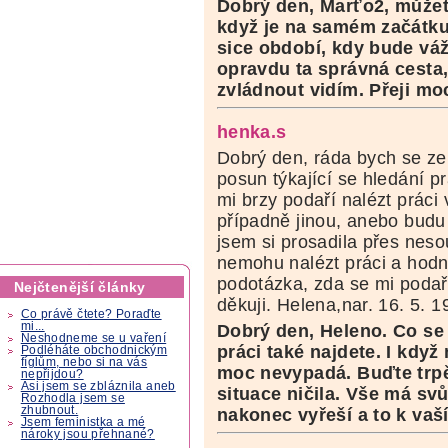
Dobrý den, Marťo2, můžete 
když je na samém začátku.
sice období, kdy bude váž
opravdu ta správná cesta, 
zvládnout vidím. Přeji moc
henka.s
Dobrý den, ráda bych se zep
posun týkající se hledání p
mi brzy podaří nalézt práci 
případně jinou, anebo bud
jsem si prosadila přes neso
nemohu nalézt práci a hodně
podotázka, zda se mi podař
Nejčtenější články
děkuji. Helena,nar. 16. 5. 1
Co právě čtete? Poraďte
mi...
Dobrý den, Heleno. Co se
Neshodneme se u vaření
práci také najdete. I když
Podléháte obchodnickým
fíglům, nebo si na vás
moc nevypadá. Buďte trpěl
nepřijdou?
Asi jsem se zbláznila aneb
situace ničila. Vše má svů
Rozhodla jsem se
zhubnout.
nakonec vyřeší a to k vaší
Jsem feministka a mé
nároky jsou přehnané?