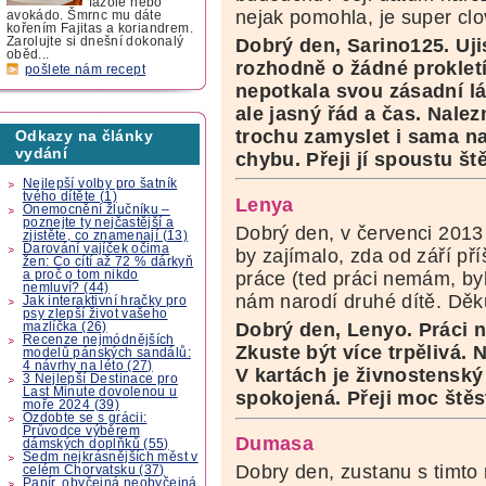
fazole nebo
nejak pomohla, je super cl
avokádo. Šmrnc mu dáte
kořením Fajitas a koriandrem.
Zarolujte si dnešní dokonalý
Dobrý den, Sarino125. Uji
oběd...
rozhodně o žádné prokletí
pošlete nám recept
nepotkala svou zásadní l
ale jasný řád a čas. Nale
trochu zamyslet i sama n
Odkazy na články
vydání
chybu. Přeji jí spoustu ště
Nejlepší volby pro šatník
tvého dítěte (1)
Lenya
Onemocnění žlučníku –
poznejte ty nejčastější a
Dobrý den, v červenci 2013
zjistěte, co znamenají (13)
Darování vajíček očima
by zajímalo, zda od září př
žen: Co cítí až 72 % dárkyň
a proč o tom nikdo
práce (ted práci nemám, b
nemluví? (44)
nám narodí druhé dítě. Děk
Jak interaktivní hračky pro
psy zlepší život vašeho
Dobrý den, Lenyo. Práci n
mazlíčka (26)
Recenze nejmódnějších
Zkuste být více trpělivá. 
modelů pánských sandálů:
4 návrhy na léto (27)
V kartách je živnostenský l
3 Nejlepší Destinace pro
Last Minute dovolenou u
spokojená. Přeji moc štěst
moře 2024 (39)
Ozdobte se s grácii:
Průvodce výběrem
Dumasa
dámských doplňků (55)
Sedm nejkrásnějších měst v
Dobry den, zustanu s timt
celém Chorvatsku (37)
Papír, obyčejná neobyčejná