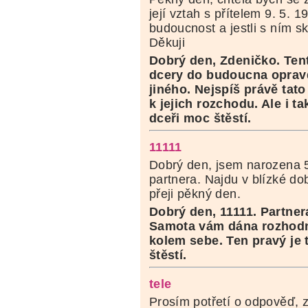
její vztah s přítelem 9. 5. 1
budoucnost a jestli s ním s
Děkuji
Dobrý den, Zdeničko. Ten
dcery do budoucna opravd
jiného. Nejspíš právě ta
k jejich rozchodu. Ale i ta
dceři moc štěstí.
11111
Dobrý den, jsem narozena 
partnera. Najdu v blízké do
přeji pěkný den.
Dobrý den, 11111. Partner
Samota vám dána rozhodně
kolem sebe. Ten pravý je 
štěstí.
tele
Prosím potřetí o odpověď, 