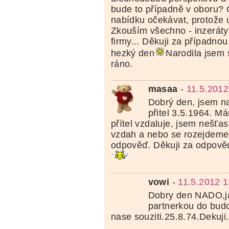
bude to případně v oboru?
nabídku očekávat, protože 
Zkouším všechno - inzerát
firmy... Děkuji za případno
hezký den
Narodila jsem 
ráno.
masaa
-
11.5.2012
Dobrý den, jsem n
přitel 3.5.1964. M
přítel vzdaluje, jsem nešťa
vzdah a nebo se rozejdeme
odpověď. Děkuji za odpověď
vowi
-
11.5.2012 1
Dobry den NADO,j
partnerkou do bud
nase souziti.25.8.74.Dekuji.