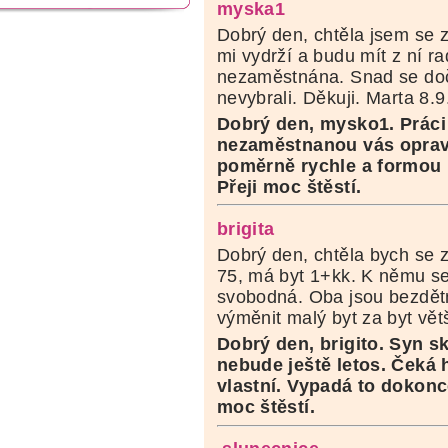
myska1
Dobrý den, chtěla jsem se ze
mi vydrží a budu mít z ní r
nezaměstnána. Snad se doč
nevybrali. Děkuji. Marta 8.
Dobrý den, mysko1. Práci
nezaměstnanou vás opravd
poměrně rychle a formou 
Přeji moc štěstí.
brigita
Dobrý den, chtěla bych se z
75, má byt 1+kk. K němu se 
svobodná. Oba jsou bezdětn
výměnit malý byt za byt vě
Dobrý den, brigito. Syn s
nebude ještě letos. Čeká 
vlastní. Vypadá to dokonc
moc štěstí.