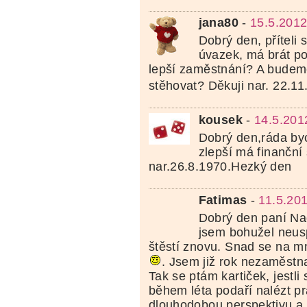
jana80
-
15.5.2012
Dobrý den, příteli 
úvazek, má brát po
lepší zaměstnání? A budem
stěhovat? Děkuji nar. 22.1
kousek
-
14.5.201
Dobrý den,ráda byc
zlepší má finanční
nar.26.8.1970.Hezký den
Fatimas
-
11.5.20
Dobrý den paní Naď
jsem bohužel neus
štěstí znovu. Snad se na m
. Jsem již rok nezaměstna
Tak se ptám kartiček, jestl
během léta podaří nalézt pr
dlouhodobou perspektivu a