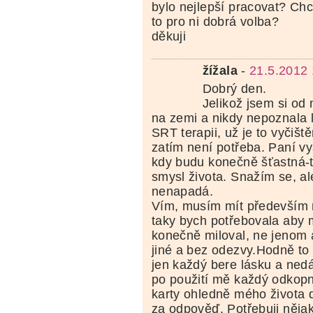
bylo nejlepší pracovat? Chc
to pro ni dobrá volba?
děkuji
žížala
-
21.5.2012 
Dobrý den.
Jelikož jsem si od 
na zemi a nikdy nepoznala l
SRT terapii, už je to vyčiště
zatím není potřeba. Paní vy
kdy budu konečně šťastná-t
smysl života. Snažím se, al
nenapadá.
Vím, musím mít především 
taky bych potřebovala aby 
konečně miloval, ne jenom 
jiné a bez odezvy.Hodně to
jen každý bere lásku a nedá
po použití mě každý odkopn
karty ohledně mého života 
za odpověď. Potřebuji nějak