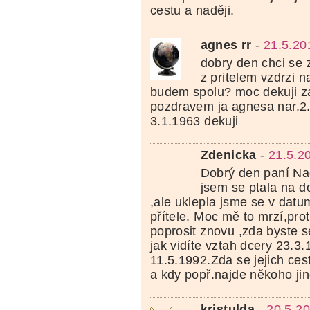
cestu a naději.
agnes rr
-
21.5.20
dobry den chci se 
z pritelem vzdrzi 
budem spolu? moc dekuji z
pozdravem ja agnesa nar.2.
3.1.1963 dekuji
Zdenicka
-
21.5.2
Dobrý den paní Na
jsem se ptala na 
,ale uklepla jsme se v datu
přítele. Moc mě to mrzí,pro
poprosit znovu ,zda byste s
jak vidíte vztah dcery 23.3.1
11.5.1992.Zda se jejich ces
a kdy popř.najde někoho j
kristulda
-
20.5.2