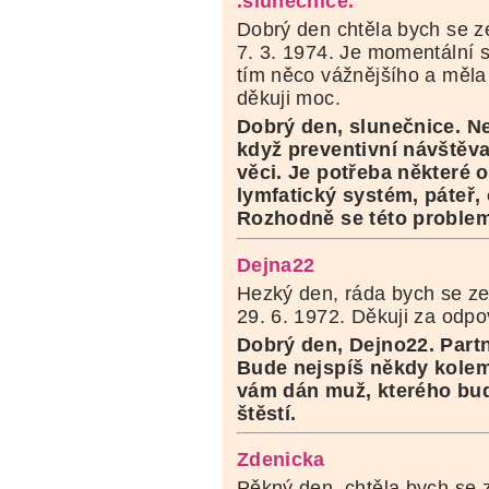
.slunecnice.
Dobrý den chtěla bych se z
7. 3. 1974. Je momentální s
tím něco vážnějšího a měla 
děkuji moc.
Dobrý den, slunečnice. Ne
když preventivní návštěva
věci. Je potřeba některé o
lymfatický systém, páteř, 
Rozhodně se této problema
Dejna22
Hezký den, ráda bych se zep
29. 6. 1972. Děkuji za odp
Dobrý den, Dejno22. Partn
Bude nejspíš někdy kolem
vám dán muž, kterého bud
štěstí.
Zdenicka
Pěkný den, chtěla bych se z