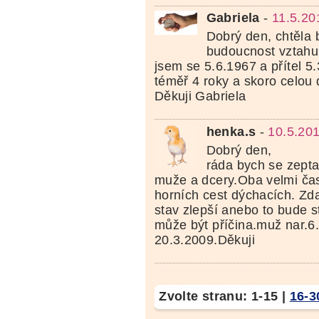
Gabriela
-
11.5.20
Dobrý den, chtěla 
budoucnost vztahu 
jsem se 5.6.1967 a přítel 5
téměř 4 roky a skoro celou
Děkuji Gabriela
henka.s
-
10.5.20
Dobrý den,
ráda bych se zept
muže a dcery.Oba velmi ča
horních cest dýchacích. Zda
stav zlepší anebo to bude s
může být příčina.muž nar.6
20.3.2009.Děkuji
Zvolte stranu:
1-15
|
16-3