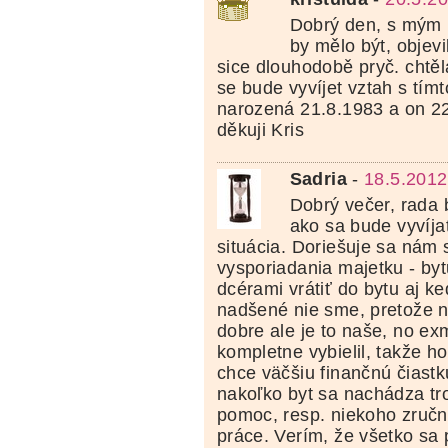
Dobrý den, s mým 
by mělo být, objevi
sice dlouhodobě pryč. chtěl
se bude vyvíjet vztah s tím
narozená 21.8.1983 a on 2
děkuji Kris
Sadria
-
18.5.2012
Dobrý večer, rada 
ako sa bude vyvíja
situácia. Doriešuje sa nám
vysporiadania majetku - by
dcérami vrátiť do bytu aj k
nadšené nie sme, pretože n
dobre ale je to naše, no e
kompletne vybielil, takže h
chce väčšiu finančnú čiastku
nakoľko byt sa nachádza t
pomoc, resp. niekoho zruč
práce. Verím, že všetko sa 