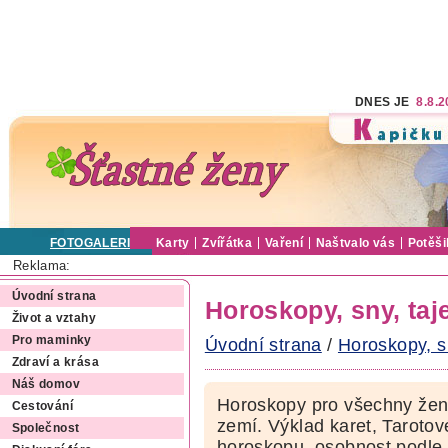
DNES JE
8.8.
FOTOGALERIE
Karty
Zvířátka
Vaření
Naštvalo vás
Potěši
Reklama:
Úvodní strana
Horoskopy, sny, ta
Život a vztahy
Pro maminky
Úvodní strana
/
Horoskopy, s
Zdraví a krása
Náš domov
Horoskopy pro všechny ženy
Cestování
zemí. Výklad karet, Tarotov
Společnost
horoskopu, osobnost podle 