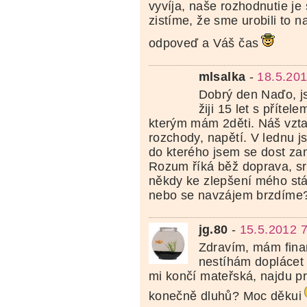
vyvíja, naše rozhodnutie j
zistíme, že sme urobili to 
odpoveď a Váš čas
mlsalka
-
18.5.201
Dobrý den Naďo, j
žiji 15 let s přítel
kterým mám 2děti. Náš vztah
rozchody, napětí. V lednu 
do kterého jsem se dost za
Rozum říká běž doprava, sr
někdy ke zlepšení mého stá
nebo se navzájem brzdíme?
jg.80
-
15.5.2012 
Zdravím, mám finan
nestíhám doplácet 
mi končí mateřská, najdu p
konečně dluhů? Moc děkui