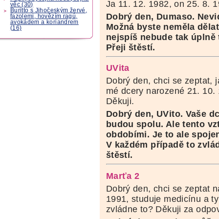
Ja 11. 12. 1982, on 25. 8. 1
věc (30)
Buritto s Jihočeským žervé,
Dobrý den, Dumaso. Nevid
fazolemi, hovězím ragú,
avokádem a koriandrem
Možná byste neměla dělat 
(16)
nejspíš nebude tak úplně
Přeji štěstí.
UVita
Dobrý den, chci se zeptat,
mé dcery narozené 21. 10. 1
Děkuji.
Dobrý den, UVito. Vaše d
budou spolu. Ale tento vz
obdobími. Je to ale spojen
V každém případě to zvlád
štěstí.
Marťa 2
Dobrý den, chci se zeptat 
1991, studuje medicínu a ty
zvládne to? Děkuji za odpo