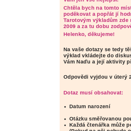
Chtěla bych na tomto mís
poděkovat a popřát jí hod
Tarotovým výkladům zde 
2009 a za tu dobu zodpov
Helenko, děkujeme!
Na vaše dotazy se tedy těš
výklad vkládejte do disku
Vám Naďu a její aktivity p
Odpovědi vyjdou v úterý 2
Dotaz musí obsahovat:
Datum narození
Otázku směřovanou pou
Každá čtenářka může po
(Pokud na něj nebude 