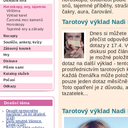
Diskusní fóra
snů, tajemné příběhy, straši
Horoskopy, sny, tajemno
čakry, aura, čarování.
Věštírna
Výklad karet
Čarovná moc kamenů
Tarotový výklad Nadi
Horoskopy
Tajemné sny a záhady
Dnes si můžete
Recepty
přečíst odpověd
Soutěže, ankety, kvízy
dotazy z 17.4. 
Zábavný koutek
diskusi pod člá
Hry
je možné položi
Diskuse
dotaz na další výklad - tent
Píšete sami
prostřednictvím tarotových 
Katalog služeb
Každá čtenářka může polož
Počasí
pouze jeden dotaz měsíčně
Toto opatření je z důvodu, 
Odkazy
tazatelek...
Dnešní téma
Tarotový výklad Nadi 
Opustit nemocného
manžela? Je mi strašně.
(218)
Další smutné Vánoce.
Covid (219)
Touhu po dítěti vyřešila