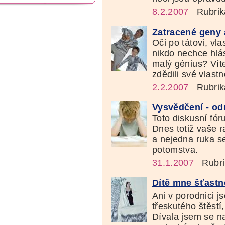
8.2.2007
Rubrik
Zatracené geny 
Oči po tátovi, vl
nikdo nechce hlá
malý génius? Víte
zdědili své vlastn
2.2.2007
Rubrik
Vysvědčení - o
Toto diskusní fór
Dnes totiž vaše 
a nejedna ruka s
potomstva.
31.1.2007
Rubri
Dítě mne šťastn
Ani v porodnici j
třeskutého štěstí,
Dívala jsem se na