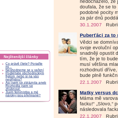
nedocházelo, že j
doufala, že se to
podobné pocity m
za pár dnů poddá
30.1.2007
Rubri
Puberťáci za to
Vědci se domníva
svoje evoluční o
snadněji opustit 
Nejčtenější články
tím, že je to bud
musí většina mla
Co právě čtete? Poraďte
mi...
rozhodnutí dříve
Neshodneme se u vaření
Podléháte obchodnickým
bude plně funkčn
fíglům, nebo si na vás
nepřijdou?
22.1.2007
Rubri
Asi jsem se zbláznila aneb
Rozhodla jsem se
zhubnout.
Matky versus dc
Jsem feministka a mé
nároky jsou přehnané?
Máma mě varovala
facku!“ „Slovo,“ 
následovala fack
22.1.2007
Rubri