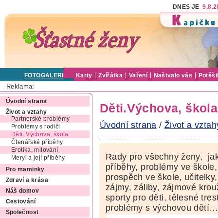
DNES JE
9.8.
FOTOGALERIE
Karty
Zvířátka
Vaření
Naštvalo vás
Potěši
Reklama:
Úvodní strana
Děti.Výchova, škola
Život a vztahy
Partnerské problémy
Úvodní strana
/
Život a vztah
Problémy s rodiči
Děti. Výchova, škola
Čtenářské příběhy
Erotika, milování
Rady pro všechny ženy, jak
Meryl a její příběhy
příběhy, problémy ve škole, 
Pro maminky
prospěch ve škole, učitelky,
Zdraví a krása
zájmy, záliby, zájmové krou
Náš domov
sporty pro děti, tělesné tre
Cestování
problémy s výchovou dětí
Společnost