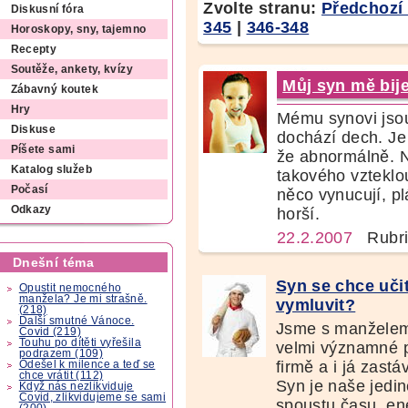
Zvolte stranu:
Předchozí 
Diskusní fóra
345
|
346-348
Horoskopy, sny, tajemno
Recepty
Soutěže, ankety, kvízy
Můj syn mě bij
Zábavný koutek
Hry
Mému synovi jsou
Diskuse
dochází dech. Je 
Píšete sami
že abnormálně. N
Katalog služeb
takového vzteklou
Počasí
něco vynucují, pl
Odkazy
horší.
22.2.2007
Rubri
Dnešní téma
Syn se chce uč
Opustit nemocného
manžela? Je mi strašně.
vymluvit?
(218)
Další smutné Vánoce.
Jsme s manželem
Covid (219)
Touhu po dítěti vyřešila
velmi významné p
podrazem (109)
firmě a i já zas
Odešel k milence a teď se
chce vrátit (112)
Syn je naše jedin
Když nás nezlikviduje
Covid, zlikvidujeme se sami
spoustu času, en
(200)