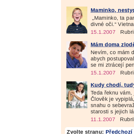
Maminko, nesty
„Maminko, ta pan
divné oči.“ Vietn
15.1.2007
Rubri
Mám doma zloděj
Nevím, co mám dě
abych postupoval
se mi ztrácejí pe
15.1.2007
Rubri
Kudy chodí, tud
Teda řeknu vám, j
Člověk je vypiplá,
snahu o sebevraž
starosti s jejich 
11.1.2007
Rubri
Zvolte stranu:
Předchozí 