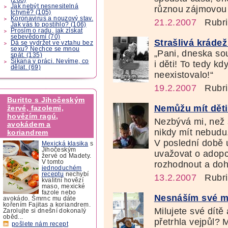
Jak nebýt nesnesitelná
různou zájmovou 
tchyně? (105)
Koronavirus a nouzový stav.
21.2.2007
Rubri
Jak vás to postihlo? (106)
Prosím o radu, jak získat
sebevědomí (70)
Strašlivá kráde
Dá se vydržet ve vztahu bez
sexu? Nechce se mnou
„Pani, dneska so
spát. (135)
Šikana v práci. Nevíme, co
i děti! To tedy kd
dělat. (69)
neexistovalo!“
19.2.2007
Rubri
Buritto s Jihočeským
Nemůžu mít děti
žervé, fazolemi,
hovězím ragú,
Nezbývá mi, než s
avokádem a
nikdy mít nebudu.
koriandrem
V poslední době
Mexická klasika
s
Jihočeským
uvažovat o adopc
žervé od Madety.
V tomto
rozhodnout a do
jednoduchém
receptu
nechybí
13.2.2007
Rubri
kvalitní hovězí
maso, mexické
fazole nebo
Nesnáším své m
avokádo. Šmrnc mu dáte
kořením Fajitas a koriandrem.
Milujete své dítě
Zarolujte si dnešní dokonalý
oběd...
přetrhla vejpůl?
pošlete nám recept