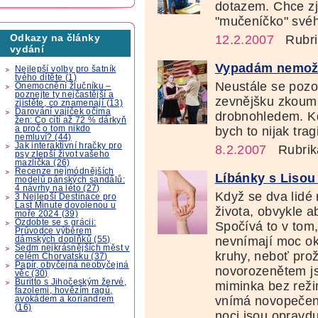
dotazem. Chce zjis
"mučeníčko" své
Odkazy na články
12.2.2007
Rubri
vydání
Vypadám nemož
Nejlepší volby pro šatník
tvého dítěte (1)
Neustále se pozo
Onemocnění žlučníku –
poznejte ty nejčastější a
zevnějšku zkoum
zjistěte, co znamenají (13)
Darování vajíček očima
drobnohledem. Kd
žen: Co cítí až 72 % dárkyň
a proč o tom nikdo
bych to nijak trag
nemluví? (44)
Jak interaktivní hračky pro
8.2.2007
Rubrik
psy zlepší život vašeho
mazlíčka (26)
Recenze nejmódnějších
Líbánky s Lisou
modelů pánských sandálů:
4 návrhy na léto (27)
Když se dva lidé 
3 Nejlepší Destinace pro
Last Minute dovolenou u
života, obvykle a
moře 2024 (39)
Ozdobte se s grácii:
Spočívá to v tom
Průvodce výběrem
nevnímají moc ok
dámských doplňků (55)
Sedm nejkrásnějších měst v
kruhy, neboť prož
celém Chorvatsku (37)
Papír, obyčejná neobyčejná
novorozenětem js
věc (30)
Buritto s Jihočeským žervé,
miminka bez reži
fazolemi, hovězím ragú,
vnímá novopečen
avokádem a koriandrem
(16)
noci jsou opravdu