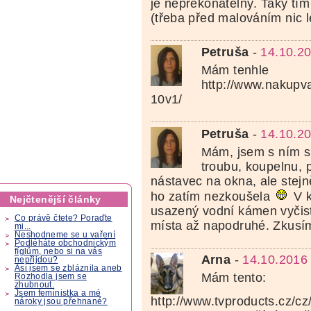
je nepřekonatelný. Taky tím
(třeba před malováním nic l
Petruša
-
14.10.2
Mám tenhle
http://www.nakupva
10v1/
Petruša
-
14.10.2
Mám, jsem s ním s
troubu, koupelnu, 
nástavec na okna, ale stej
ho zatím nezkoušela
V k
Nejčtenější články
usazený vodní kámen vyčisti
Co právě čtete? Poraďte
místa až napodruhé. Zkusím
mi...
Neshodneme se u vaření
Podléháte obchodnickým
fíglům, nebo si na vás
Arna
-
14.10.2016
nepřijdou?
Asi jsem se zbláznila aneb
Mám tento:
Rozhodla jsem se
zhubnout.
Jsem feministka a mé
http://www.tvproducts.cz/cz/
nároky jsou přehnané?