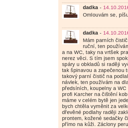
dadka
-
14.10.201
Omlouvám se, píšu 
dadka
-
14.10.201
Mám parních čistič
ruční, ten používá
a na WC, taky na vrtšek pra
nerez věci. S tím jsem spok
spáry u obkladů si raději vy
tak špinavou a zapečenou 
takový parní čistič na podla
návlek, ten používám na dl
předsíních, koupelny a W
profi Karcher na čištění kob
máme v celém bytě jen jede
bych chtěla vyměnit za vel
dřevěné podlahy raději zakl
prontem, kožené sedačky č
přímo na kůži. Záclony peru,