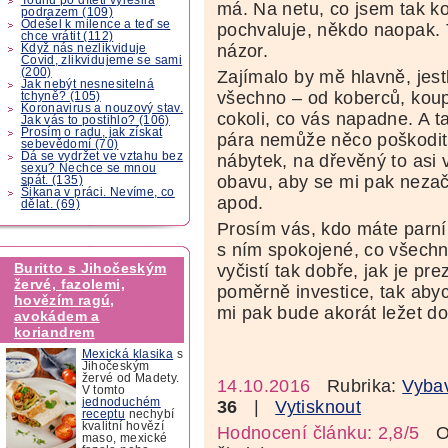
má. Na netu, co jsem tak ko
podrazem (109)
Odešel k milence a teď se
pochvaluje, někdo naopak. 
chce vrátit (112)
názor.
Když nás nezlikviduje
Covid, zlikvidujeme se sami
(200)
Zajímalo by mě hlavně, jest
Jak nebýt nesnesitelná
všechno – od koberců, koup
tchyně? (105)
Koronavirus a nouzový stav.
cokoli, co vás napadne. A ta
Jak vás to postihlo? (106)
Prosím o radu, jak získat
pára nemůže něco poškodit,
sebevědomí (70)
Dá se vydržet ve vztahu bez
nábytek, na dřevěný to asi
sexu? Nechce se mnou
obavu, aby se mi pak nezač
spát. (135)
Šikana v práci. Nevíme, co
apod.
dělat. (69)
Prosím vás, kdo máte parní 
s ním spokojené, co všechno 
Buritto s Jihočeským
vyčistí tak dobře, jak je pr
žervé, fazolemi,
poměrně investice, tak abyc
hovězím ragú,
mi pak bude akorát ležet 
avokádem a
koriandrem
Mexická klasika
s
Jihočeským
žervé od Madety.
14.10.2016
Rubrika:
Vyba
V tomto
jednoduchém
36
|
Vytisknout
receptu
nechybí
kvalitní hovězí
Hodnocení článku: 2,8/5
Oz
maso, mexické