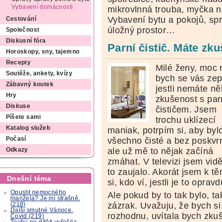
Vybavení domácnosti
mikrovlnná trouba, myčka 
Vybavení bytu a pokojů, spr
Cestování
úložný prostor…
Společnost
Diskusní fóra
Parní čistič. Máte zk
Horoskopy, sny, tajemno
Recepty
Milé ženy, moc 
Soutěže, ankety, kvízy
bych se vás zep
Zábavný koutek
jestli nemáte ně
Hry
zkušenost s pa
Diskuse
čističem. Jsem
Píšete sami
trochu uklízecí
Katalog služeb
maniak, potrpím si, aby byl
všechno čisté a bez poskvr
Počasí
ale už mě to nějak začíná
Odkazy
zmáhat. V televizi jsem vi
to zaujalo. Akorát jsem k t
Dnešní téma
si, kdo ví, jestli je to oprav
Opustit nemocného
Ale pokud by to tak bylo, tak
manžela? Je mi strašně.
zázrak. Uvažuju, že bych si 
(218)
Další smutné Vánoce.
rozhodnu, uvítala bych zkuš
Covid (219)
Touhu po dítěti vyřešila