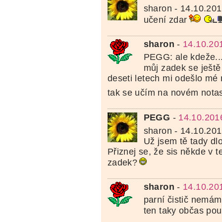
sharon - 14.10.201
učení zdar
sharon
-
14.10.20
PEGG: ale kdeže...
můj zadek se ještě
deseti letech mi odešlo mé
tak se učím na novém notasu
PEGG
-
14.10.201
sharon - 14.10.20
Už jsem tě tady dl
Přiznej se, že sis někde v t
zadek?
sharon
-
14.10.20
parní čistič nemá
ten taky občas pouš