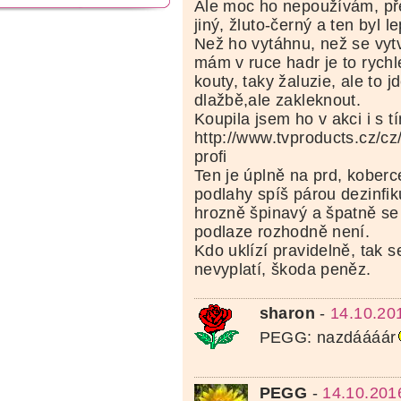
Ale moc ho nepoužívám, př
jiný, žluto-černý a ten byl le
Než ho vytáhnu, než se vytv
mám v ruce hadr je to rychl
kouty, taky žaluzie, ale to 
dlažbě,ale zakleknout.
Koupila jsem ho v akci i s t
http://www.tvproducts.cz/cz
profi
Ten je úplně na prd, koberce
podlahy spíš párou dezinfiku
hrozně špinavý a špatně se
podlaze rozhodně není.
Kdo uklízí pravidelně, tak s
nevyplatí, škoda peněz.
sharon
-
14.10.20
PEGG: nazdáááár
PEGG
-
14.10.201