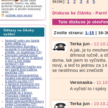
škole):
1
2
3
4
5
fazole nebo
avokádo. Šmrnc mu dáte
kořením Fajitas a koriandrem.
Zarolujte si dnešní dokonalý
oběd...
Diskuse ke článku - Parní
pošlete nám recept
Tato diskuse je otevřen
Odkazy na články
Zvolte stranu:
1-15
|
16-3
vydání
Nejlepší volby pro šatník
Terka jun
-
12.10.
tvého dítěte (1)
Onemocnění žlučníku –
A jak, je to mnohe
poznejte ty nejčastější a
zjistěte, co znamenají (13)
drhnout ručně, a 
Darování vajíček očima
žen: Co cítí až 72 % dárkyň
doma, tak jsem to vyčistila, 
a proč o tom nikdo
nemluví? (44)
nový, a teď to jednou za 14
Jak interaktivní hračky pro
se nestihnou ani znečistit
psy zlepší život vašeho
mazlíčka (26)
Recenze nejmódnějších
modelů pánských sandálů:
4 návrhy na léto (27)
Veronaska
-
11.10
3 Nejlepší Destinace pro
Last Minute dovolenou u
A vyčistí to i spár
moře 2024 (39)
Ozdobte se s grácii:
Průvodce výběrem
dámských doplňků (55)
Sedm nejkrásnějších měst v
Terka jun
-
10.10.
celém Chorvatsku (37)
Papír, obyčejná neobyčejná