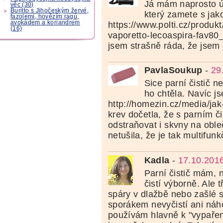
Já mám naprosto úž
věc (30)
Buritto s Jihočeským žervé,
který zamete s jak
fazolemi, hovězím ragú,
avokádem a koriandrem
https://www.polti.cz/produkt
(16)
vaporetto-lecoaspira-fav80_t
jsem strašně ráda, že jsem
PavlaSoukup
-
29
Sice parní čistič 
ho chtěla. Navíc j
http://homezin.cz/media/jak-
krev dočetla, že s parním č
odstraňovat i skvny na oble
netušila, že je tak multifunkč
Kadla
-
17.10.201
Parní čistič mám, 
čistí výborně. Ale 
spáry v dlažbě nebo zašlé 
sporákem nevyčistí ani náh
používám hlavně k "vypařen