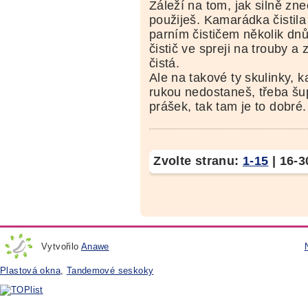
Záleží na tom, jak silně zne
použiješ. Kamarádka čistila
parním čističem několik dn
čistič ve spreji na trouby a 
čistá.
Ale na takové ty skulinky,
rukou nedostaneš, třeba šu
prášek, tak tam je to dobré.
Zvolte stranu:
1-15
|
16-3
Vytvořilo
Anawe
Plastová okna
,
Tandemové seskoky