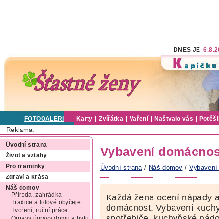
DNES JE
6.8.
FOTOGALERIE
Karty
Zvířátka
Vaření
Naštvalo vás
Potěši
Reklama:
Úvodní strana
Vybavení domácnos
Život a vztahy
Pro maminky
Úvodní strana
/
Náš domov
/
Vybavení
Zdraví a krása
Náš domov
Příroda, zahrádka
Každá žena ocení nápady a 
Tradice a lidové obyčeje
domácnost. Vybavení kuchy
Tvoření, ruční práce
spotřebiče, kuchyňské nád
Opravy úpravy domu a bytu