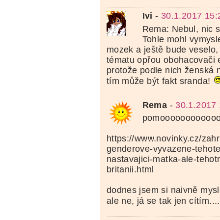
Ivi
-
30.1.2017 15:
Rema: Nebul, nic s
Tohle mohl vymysl
mozek a ještě bude veselo,
tématu opřou obohacovači e
protože podle nich ženská n
tím může být fakt sranda!
Rema
-
30.1.2017 
pomooooooooooo
https://www.novinky.cz/zah
genderove-vyvazene-tehoten
nastavajici-matka-ale-tehot
britanii.html
dodnes jsem si naivně mysl
ale ne, já se tak jen cítím....