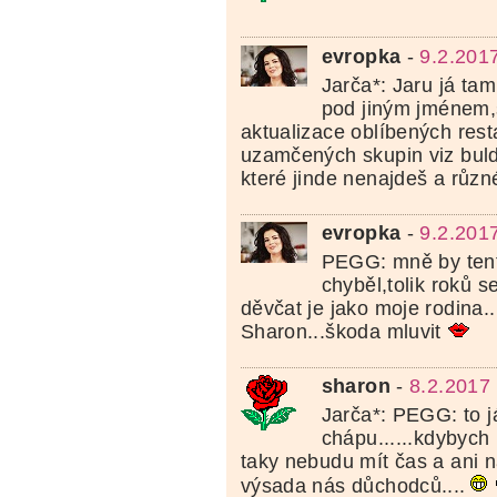
evropka
-
9.2.201
Jarča*: Jaru já ta
pod jiným jménem,
aktualizace oblíbených rest
uzamčených skupin viz buld
které jinde nenajdeš a různ
evropka
-
9.2.201
PEGG: mně by ten
chyběl,tolik roků
děvčat je jako moje rodina
Sharon...škoda mluvit
sharon
-
8.2.2017
Jarča*: PEGG: to j
chápu......kdybych 
taky nebudu mít čas a ani nál
výsada nás důchodců....