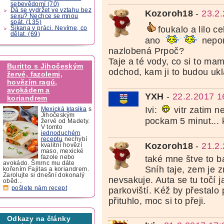
sebevědomí (70)
Dá se vydržet ve vztahu bez
Kozoroh18
-
23.2
sexu? Nechce se mnou
spát. (135)
foukalo a lilo c
Šikana v práci. Nevíme, co
dělat. (69)
ano
nepom
nazlobená Prpoč?
Taje a té vody, co si to ma
Buritto s Jihočeským
odchod, kam ji to budou uk
žervé, fazolemi,
hovězím ragú,
avokádem a
YXH
-
22.2.2017 1
koriandrem
Ivi:
vitr zatim 
Mexická klasika
s
Jihočeským
pockam 5 minut... 
žervé od Madety.
V tomto
jednoduchém
receptu
nechybí
Kozoroh18
-
21.2
kvalitní hovězí
maso, mexické
také mne štve to 
fazole nebo
avokádo. Šmrnc mu dáte
Sníh taje, zem je z
kořením Fajitas a koriandrem.
Zarolujte si dnešní dokonalý
nevsakuje. Auta se tu točí 
oběd...
pošlete nám recept
parkoviští. Kéž by přestalo 
přituhlo, moc si to přeji.
Odkazy na články