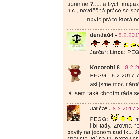
úpřimně ?.....já bych magaz
nic , nevděčná práce se spo
............navíc práce která n
denda04
-
8.2.201
Jarča*: Linda: PE
Kozoroh18
-
8.2.2
PEGG - 8.2.2017 7
asi jsme moc nár
já jsem také chodím ráda s
Jarča*
-
8.2.2017 
PEGG:
m
líbí tady. Zrovna 
bavily na jednom auditku, ž
spousta lidí na fb, proto jic