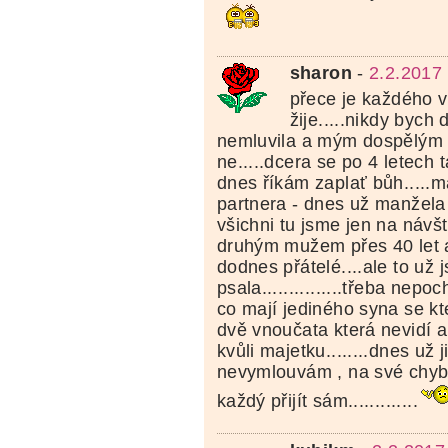
sharon
-
2.2.2017
přece je každého vě
žije.....nikdy bych
nemluvila a mým dospělým
ne.....dcera se po 4 letech
dnes říkám zaplať bůh.....m
partnera - dnes už manžela 
všichni tu jsme jen na návš
druhým mužem přes 40 let 
dodnes přátelé....ale to už
psala...............třeba ne
co mají jediného syna se kt
dvě vnoučata která nevidí a
kvůli majetku........dnes už j
nevymlouvám , na své chyb
každý přijít sám.............