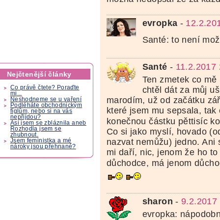
evropka
-
12.2.20
Santé: to není mo
Santé
-
11.2.2017 
Nejčtenější články
Ten zmetek co mě 
Co právě čtete? Poraďte
chtěl dát za můj ušl
mi...
marodím, už od začátku září
Neshodneme se u vaření
Podléháte obchodnickým
které jsem mu sepsala, tak 
fíglům, nebo si na vás
nepřijdou?
konečnou částku pěttisíc k
Asi jsem se zbláznila aneb
Rozhodla jsem se
Co si jako myslí, hovado (o
zhubnout.
nazvat nemůžu) jedno. Ani 
Jsem feministka a mé
nároky jsou přehnané?
mi daří, nic, jenom že ho to
důchodce, má jenom důchod
sharon
-
9.2.2017
evropka: nápodobn