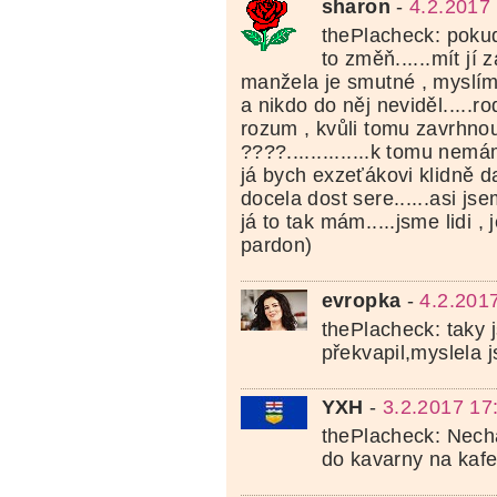
sharon
-
4.2.2017
thePlacheck: pokud 
to změň......mít jí 
manžela je smutné , myslím ž
a nikdo do něj neviděl.....r
rozum , kvůli tomu zavrhno
????..............k tomu nemá
já bych exzeťákovi klidně d
docela dost sere......asi j
já to tak mám.....jsme lidi , j
pardon)
evropka
-
4.2.201
thePlacheck: taky 
překvapil,myslela 
YXH
-
3.2.2017 17
thePlacheck: Necha
do kavarny na kafe