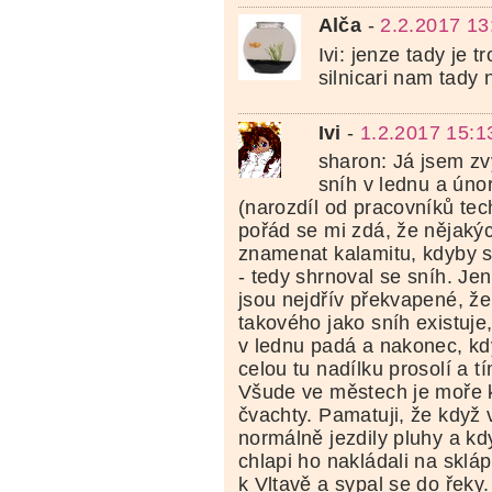
Alča
-
2.2.2017 13
Ivi: jenze tady je t
silnicari nam tady 
Ivi
-
1.2.2017 15:1
sharon: Já jsem zv
sníh v lednu a úno
(narozdíl od pracovníků tec
pořád se mi zdá, že nějak
znamenat kalamitu, kdyby s
- tedy shrnoval se sníh. Je
jsou nejdřív překvapené, ž
takového jako sníh existuje
v lednu padá a nakonec, kdy
celou tu nadílku prosolí a t
Všude ve městech je moře 
čvachty. Pamatuji, že když 
normálně jezdily pluhy a kd
chlapi ho nakládali na skláp
k Vltavě a sypal se do řeky.