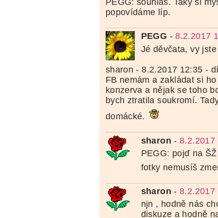
PEGG: souhlas. Taky si mys
popovídáme líp.
PEGG
-
8.2.2017 
Jé děvčata, vy jst
sharon - 8.2.2017 12:35 - dí
FB nemám a zakládat si ho
konzerva a nějak se toho b
bych ztratila soukromí. Tady
domácké.
sharon
-
8.2.2017
PEGG: pojď na ŠŽ n
fotky nemusíš zmenš
sharon
-
8.2.2017
njn , hodně nás c
diskuze a hodně na F