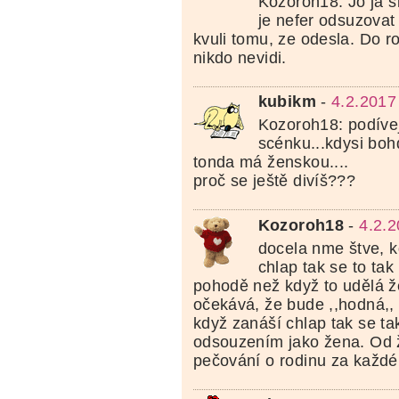
Kozoroh18: Jo ja si
je nefer odsuzova
kvuli tomu, ze odesla. Do r
nikdo nevidi.
kubikm
-
4.2.2017
Kozoroh18: podíve
scénku...kdysi bo
tonda má ženskou....
proč se ještě divíš???
Kozoroh18
-
4.2.
docela nme štve, k
chlap tak se to tak
pohodě než když to udělá ž
očekává, že bude ,,hodná,,
když zanáší chlap tak se t
odsouzením jako žena. Od 
pečování o rodinu za každé