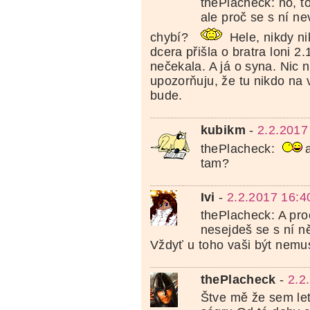
thePlacheck: no, to
ale proč se s ní nev
chybí?
Hele, nikdy ni
dcera přišla o bratra loni 2.
nečekala. A já o syna. Nic 
upozorňuju, že tu nikdo na 
bude.
kubikm
-
2.2.2017
thePlacheck:
tam?
Ivi
-
2.2.2017 16:4
thePlacheck: A pro
nesejdeš se s ní n
Vždyť u toho vaši být nemu
thePlacheck
-
2.2
Štve mě že sem let