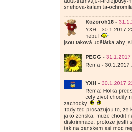
auta-tramvaje-i-trolejbusy-n
snehova-kalamita-ochromila
Kozoroh18
-
31.1
YXH - 30.1.2017 2
nebul
jsou taková udělátka aby js
PEGG
-
31.1.2017
Rema - 30.1.2017 
YXH
-
30.1.2017 2
Rema: Holka predst
cely zivot chodily 
zachodky
Tady ted prosazujou to, ze k
jako zenska, muze chodit na
diskrimnace, protoze jestli s
tak na panskem asi moc ne