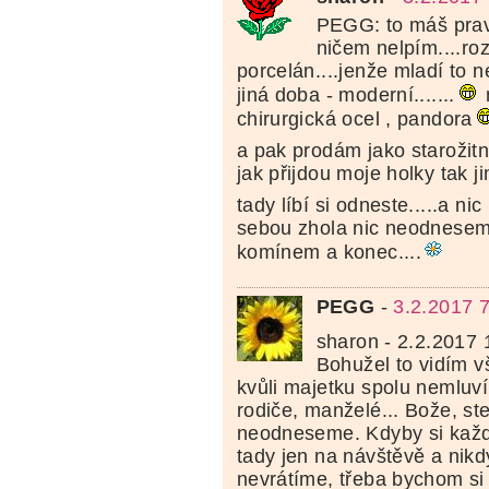
PEGG: to máš pravd
ničem nelpím....roz
porcelán....jenže mladí to ne
jiná doba - moderní.......
chirurgická ocel , pandora
a pak prodám jako starožitno
jak přijdou moje holky tak j
tady líbí si odneste.....a nic
sebou zhola nic neodnesem.
komínem a konec....
PEGG
-
3.2.2017 
sharon - 2.2.2017
Bohužel to vidím 
kvůli majetku spolu nemluví 
rodiče, manželé... Bože, ste
neodneseme. Kdyby si každ
tady jen na návštěvě a nik
nevrátíme, třeba bychom si t