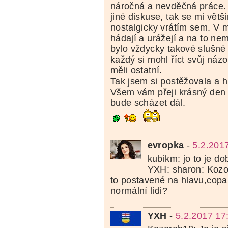
náročná a nevděčná práce.
jiné diskuse, tak se mi větš
nostalgicky vrátím sem. V 
hádají a urážejí a na to ne
bylo vždycky takové slušné 
každý si mohl říct svůj názor
měli ostatní.
Tak jsem si postěžovala a h
Všem vám přeji krásný den 
bude scházet dál.
evropka
-
5.2.201
kubikm: jo to je d
YXH: sharon: Kozo
to postavené na hlavu,copak
normální lidi?
YXH
-
5.2.2017 17