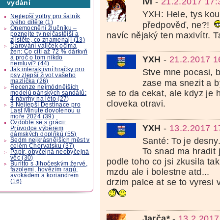
Ivi
-
21.2.2017 17:
vydání
YXH: Hele, tys kou
Nejlepší volby pro šatník
tvého dítěte (1)
předpověď, ne?!
Onemocnění žlučníku –
navíc nějaký ten maxivítr. 
poznejte ty nejčastější a
zjistěte, co znamenají (13)
Darování vajíček očima
žen: Co cítí až 72 % dárkyň
a proč o tom nikdo
YXH
-
21.2.2017 1
nemluví? (44)
Jak interaktivní hračky pro
Stve mne pocasi, b
psy zlepší život vašeho
mazlíčka (26)
zase ma snezit a 
Recenze nejmódnějších
se to da cekat, ale kdyz je h
modelů pánských sandálů:
4 návrhy na léto (27)
cloveka otravi.
3 Nejlepší Destinace pro
Last Minute dovolenou u
moře 2024 (39)
Ozdobte se s grácii:
YXH
-
13.2.2017 1
Průvodce výběrem
dámských doplňků (55)
Santé: To je desny
Sedm nejkrásnějších měst v
celém Chorvatsku (37)
To snad ma hradit 
Papír, obyčejná neobyčejná
věc (30)
podle toho co jsi zkusila t
Buritto s Jihočeským žervé,
fazolemi, hovězím ragú,
mzdu ale i bolestne atd...
avokádem a koriandrem
drzim palce at se to vyresi 
(16)
Jarča*
-
13.2.2017