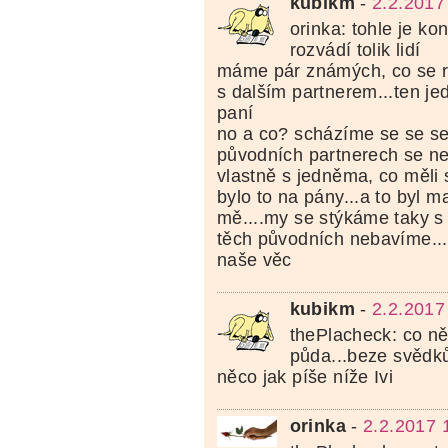
kubikm
-
2.2.2017
orinka: tohle je ko
rozvádí tolik lidí
máme pár známých, co se roz
s dalším partnerem...ten je
paní
no a co? scházíme se se se
původních partnerech se ne
vlastně s jedněma, co měli s
bylo to na pány...a to byl m
mě....my se stýkáme taky s
těch původních nebavíme....
naše věc
kubikm
-
2.2.2017
thePlacheck: co ně
půda...beze svědk
něco jak píše níže Ivi
orinka
-
2.2.2017 