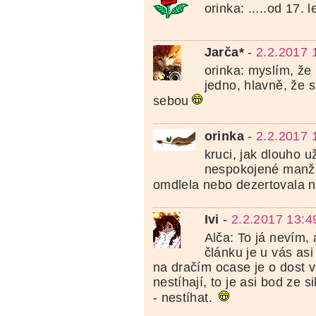
orinka: .....od 17. led
Jarča*
-
2.2.2017 
orinka: myslím, že 
jedno, hlavně, že 
sebou
orinka
-
2.2.2017 
kruci, jak dlouho u
nespokojené manž
omdlela nebo dezertovala 
Ivi
-
2.2.2017 13:4
Alča: To já nevím, 
článku je u vás asi 
na dračím ocase je o dost ví
nestíhají, to je asi bod ze 
- nestíhat.