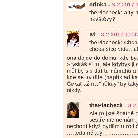
orinka
-
3.2.2017 
thePlacheck: a ty 
návštěvy?
Ivi
-
3.2.2017 16:4
thePlacheck: Chceš
chceš sice vidět, a
ona dojde do domu, kde byd
Stýskáš si tu, ale kdybys ji 
měl by sis dát tu námahu a n
kde se uvidíte (například k
Čekat až na "někdy" by ta
nikdy.
thePlacheck
-
3.2
Ale to jste špatně p
sestře nic nemám,
nechodí když bydlím u rodičů
….teda někdy………...…....