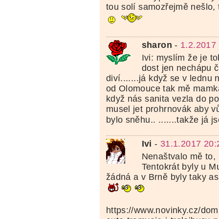
tou solí samozřejmě nešlo,
sharon
-
1.2.2017
Ivi: myslím že je t
dost jen nechápu 
diví.......já když se v lednu
od Olomouce tak mě mamka
když nás sanita vezla do po
musel jet prohrnovák aby vů
bylo sněhu.. .......takže já j
Ivi
-
31.1.2017 20:
Nenaštvalo mě to,
Tentokrát byly u M
žádná a v Brně byly taky asi
https://www.novinky.cz/dom