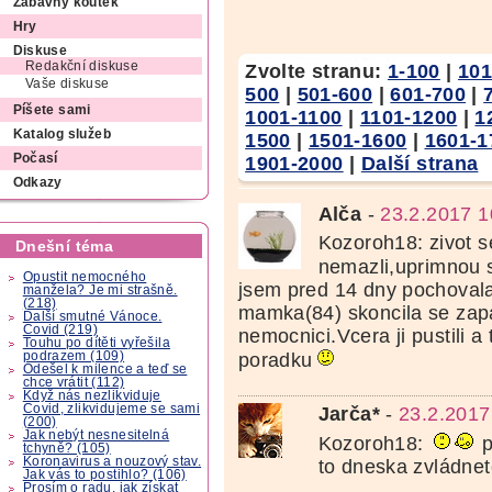
Zábavný koutek
Hry
Diskuse
Redakční diskuse
Zvolte stranu:
1-100
|
101
Vaše diskuse
500
|
501-600
|
601-700
|
Píšete sami
1001-1100
|
1101-1200
|
1
Katalog služeb
1500
|
1501-1600
|
1601-1
Počasí
1901-2000
|
Další strana
Odkazy
Alča
-
23.2.2017 1
Kozoroh18: zivot 
Dnešní téma
nemazli,uprimnou 
Opustit nemocného
jsem pred 14 dny pochoval
manžela? Je mi strašně.
(218)
mamka(84) skoncila se zapa
Další smutné Vánoce.
Covid (219)
nemocnici.Vcera ji pustili a
Touhu po dítěti vyřešila
podrazem (109)
poradku
Odešel k milence a teď se
chce vrátit (112)
Když nás nezlikviduje
Covid, zlikvidujeme se sami
Jarča*
-
23.2.2017
(200)
Jak nebýt nesnesitelná
Kozoroh18:
p
tchyně? (105)
Koronavirus a nouzový stav.
to dneska zvládnet
Jak vás to postihlo? (106)
Prosím o radu, jak získat