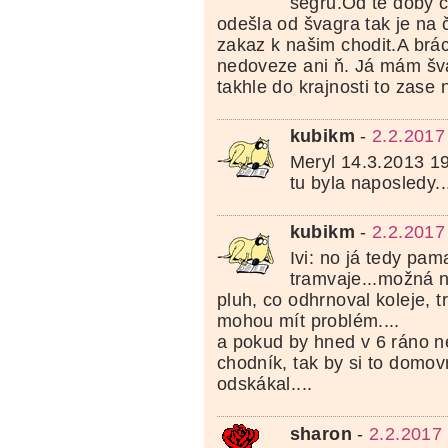
ségru.Od té doby 
odešla od švagra tak je na 
zakaz k našim chodit.A brác
nedoveze ani ň. Já mám šva
takhle do krajnosti to zase 
kubikm
-
2.2.2017
Meryl 14.3.2013 1
tu byla naposledy..
kubikm
-
2.2.2017
Ivi: no já tedy pam
tramvaje...možná 
pluh, co odhrnoval koleje, 
mohou mít problém....
a pokud by hned v 6 ráno n
chodník, tak by si to domo
odskákal....
sharon
-
2.2.2017