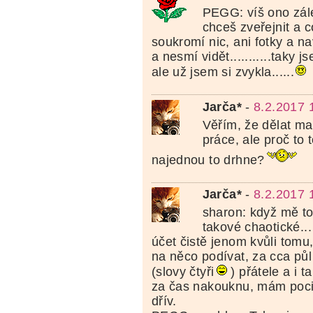
PEGG: víš ono zál
chceš zveřejnit a co
soukromí nic, ani fotky a na
a nesmí vidět...........taky
ale už jsem si zvykla......
Jarča*
-
8.2.2017 
Věřím, že dělat m
práce, ale proč to to
najednou to drhne?
Jarča*
-
8.2.2017 
sharon: když mě t
takové chaotické...
účet čistě jenom kvůli tomu
na něco podívat, za cca pů
(slovy čtyři
) přátele a i 
za čas nakouknu, mám poci
dřív.