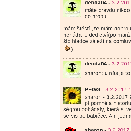
denda04
-
3.2.201
máte pravdu nikdo
do hrobu
mám štěstí ,že mám dobrou
nehádal o dědictví(po man
šlo hladce záleží na domluv
)
denda04
-
3.2.201
sharon: u nás je to
PEGG
-
3.2.2017 
sharon - 3.2.2017 
připomněla histork
ségrou pohádaly, která si 
servis po babičce. Ani jedn
sharon
-
3.2.2017