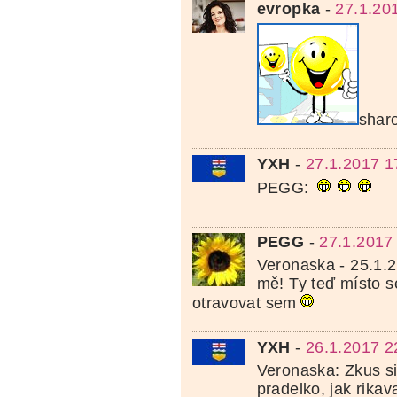
evropka
-
27.1.20
shar
YXH
-
27.1.2017 1
PEGG:
PEGG
-
27.1.2017
Veronaska - 25.1.2
mě! Ty teď místo s
otravovat sem
YXH
-
26.1.2017 2
Veronaska: Zkus si 
pradelko, jak rikav