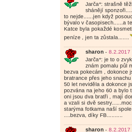
Jarča*: strašně těž
shánějí sponzoři...
to nejde......jen když posou
bývalo v časopisech......a teď
Katce byla pokaždé kosmetik
peníze , jen ta zůstala.......
sharon
-
8.2.2017
Jarča*: je to o zvyk
znám pomalu půl m
bezva pokecám , dokonce j
bratrance přes jeho snachu
50 let neviděla a dokonce js
pozvána na jeho 60 a bylo t
oni jsou dva bratři , mají d
a vzali si dvě sestry......mo
starýma fotkama naší spol
....bezva, díky FB..........
sharon
-
8.2.2017