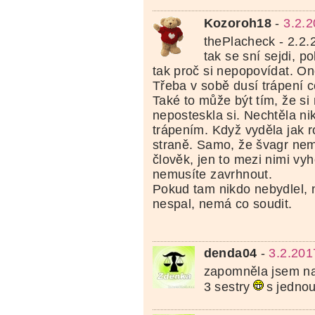
Kozoroh18
-
3.2.
thePlacheck - 2.2.
tak se sní sejdi, p
tak proč si nepopovídat. On
Třeba v sobě dusí trápení c
Také to může být tím, že si
neposteskla si. Nechtěla n
trápením. Když vyděla jak r
straně. Samo, že švagr nem
člověk, jen to mezi nimi vyho
nemusíte zavrhnout.
Pokud tam nikdo nebydlel, 
nespal, nemá co soudit.
denda04
-
3.2.201
zapomněla jsem na
3 sestry
s jednou