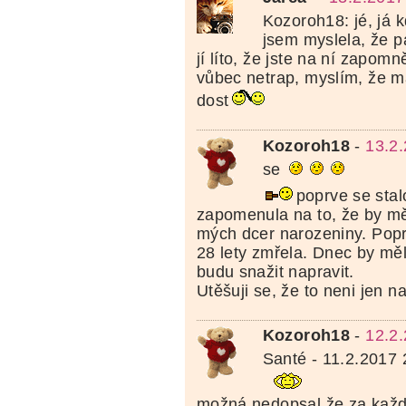
Kozoroh18: jé, já k
jsem myslela, že pa
jí líto, že jste na ní zapomn
vůbec netrap, myslím, že máš
dost
Kozoroh18
-
13.2
se
poprve se stal
zapomenula na to, že by m
mých dcer narozeniny. Pop
28 lety zmřela. Dnec by měl
budu snažit napravit.
Utěšuji se, že to neni jen n
Kozoroh18
-
12.2
Santé - 11.2.2017 
možná nedopsal že za kaž