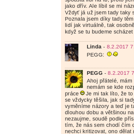
jako dřív. Ale líbil se mi náz
Vždyť já už jsem tady taky s
Poznala jsem díky tady tě
lidí jak virtuálně, tak osobn
když se tu budeme scházet
Linda
-
8.2.2017 7
PEGG:
PEGG
-
8.2.2017 
Ahoj přátelé, mám 
nemám se kde rozp
práce
Je mi tak líto, že t
se vždycky těšila, jak si t
vyměníme názory a teď je t
dlouhou dobu a většinou na
nezaujme, soudě podle přís
tím, že nás sem chodí čím 
nechci kritizovat, ono dělat 