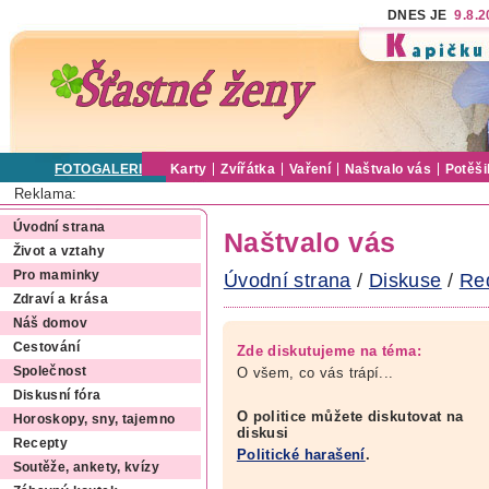
DNES JE
9.8.
FOTOGALERIE
Karty
Zvířátka
Vaření
Naštvalo vás
Potěši
Reklama:
Úvodní strana
Naštvalo vás
Život a vztahy
Pro maminky
Úvodní strana
/
Diskuse
/
Re
Zdraví a krása
Náš domov
Cestování
Zde diskutujeme na téma:
O všem, co vás trápí...
Společnost
Diskusní fóra
O politice můžete diskutovat na
Horoskopy, sny, tajemno
diskusi
Recepty
Politické harašení
.
Soutěže, ankety, kvízy