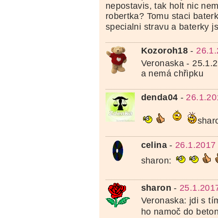
nepostavis, tak holt nic ne
robertka? Tomu staci baterk
specialni stravu a baterky j
Kozoroh18
-
26.1
Veronaska - 25.1.
a nemá chřipku
denda04
-
26.1.20
shar
celina
-
26.1.2017
sharon:
sharon
-
25.1.201
Veronaska: jdi s t
ho namoč do betonu