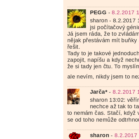
PEGG
-
8.2.2017 
sharon - 8.2.2017 
jsi počítačový géni
Já jsem ráda, že to zvládám
nějak přestávám mít buňky 
řešit.
Tady to je takové jednoduch
zapojit, napíšu a když nechc
že si tady jen čtu. To mysl
ale nevím, nikdy jsem to ne
Jarča*
-
8.2.2017 
sharon 13:02: věř
nechce až tak to t
to nemám čas. Stačí, když v
se od toho nemůže odtrhno
sharon
-
8.2.2017