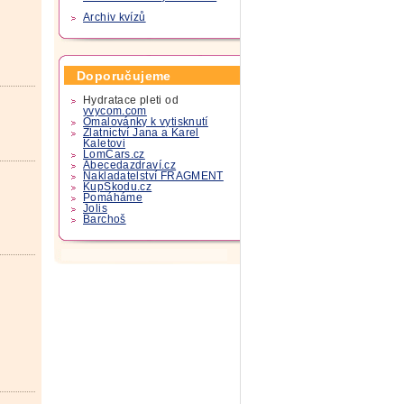
Archiv kvízů
Doporučujeme
Hydratace pleti od
yvycom.com
Omalovánky k vytisknutí
Zlatnictví Jana a Karel
Kaletovi
LomCars.cz
Abecedazdraví.cz
Nakladatelství FRAGMENT
KupSkodu.cz
Pomáháme
Jolis
Barchoš