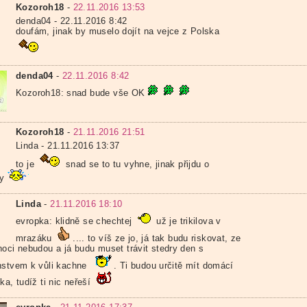
Kozoroh18
-
22.11.2016 13:53
denda04 - 22.11.2016 8:42
doufám, jinak by muselo dojít na vejce z Polska
denda04
-
22.11.2016 8:42
Kozoroh18: snad bude vše OK
Kozoroh18
-
21.11.2016 21:51
Linda - 21.11.2016 13:37
to je
snad se to tu vyhne, jinak přijdu o
y
Linda
-
21.11.2016 18:10
evropka: klidně se chechtej
už je trikilova v
mrazáku
.... to víš ze jo, já tak budu riskovat, ze
noci nebudou a já budu muset trávit stedry den s
nstvem k vůli kachne
. Ti budou určitě mít domácí
ka, tudíž ti nic neřeší