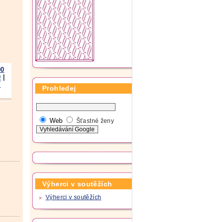
00
0
|
í
Prohledej
Web
Šťastné ženy
Výherci v soutěžích
Výherci v soutěžích