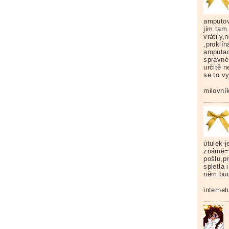
amputov
jim tam
vrátily,
,proklín
amputac
správné
určitě 
se to v
milovník
útulek-j
známé=S
pošlu,p
spletla 
něm bud
internet