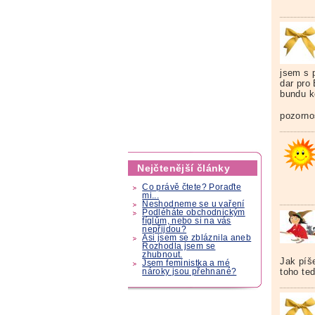
jsem s 
dar pro
bundu k
pozorno
Nejčtenější články
Co právě čtete? Poraďte
mi...
Neshodneme se u vaření
Podléháte obchodnickým
fíglům, nebo si na vás
nepřijdou?
Asi jsem se zbláznila aneb
Rozhodla jsem se
zhubnout.
Jak píš
Jsem feministka a mé
toho teď
nároky jsou přehnané?