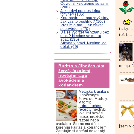
Covid, zlikvidujeme se sami
(200)
Jak nebýt nesnesitelná
tchyně? (105)
Koronavirus a nouzový stav.
Jak vás to postihlo? (106)
Prosím o radu, jak získat
řízky....
sebevědomí (70)
Dá se vydržet ve vztahu bez
řešit....
sexu? Nechce se mnou
spát. (135)
Šikana v práci. Nevíme, co
dělat. (69)
Buritto s Jihočeským
miluju
žervé, fazolemi,
hovězím ragú,
avokádem a
koriandrem
Mexická klasika
s
Jihočeským
žervé od Madety.
V tomto
jednoduchém
receptu
nechybí
kvalitní hovězí
maso, mexické
fazole nebo
avokádo. Šmrnc mu dáte
jsem vid
kořením Fajitas a koriandrem.
Zarolujte si dnešní dokonalý