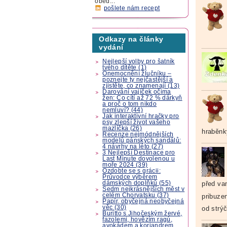
oběd...
pošlete nám recept
Odkazy na články
vydání
Nejlepší volby pro šatník
tvého dítěte (1)
Onemocnění žlučníku –
poznejte ty nejčastější a
zjistěte, co znamenají (13)
Darování vajíček očima
žen: Co cítí až 72 % dárkyň
a proč o tom nikdo
nemluví? (44)
Jak interaktivní hračky pro
psy zlepší život vašeho
mazlíčka (26)
hraběnk
Recenze nejmódnějších
modelů pánských sandálů:
4 návrhy na léto (27)
3 Nejlepší Destinace pro
Last Minute dovolenou u
moře 2024 (39)
Ozdobte se s grácii:
Průvodce výběrem
před va
dámských doplňků (55)
Sedm nejkrásnějších měst v
celém Chorvatsku (37)
pribuze
Papír, obyčejná neobyčejná
věc (30)
od strýč
Buritto s Jihočeským žervé,
fazolemi, hovězím ragú,
avokádem a koriandrem