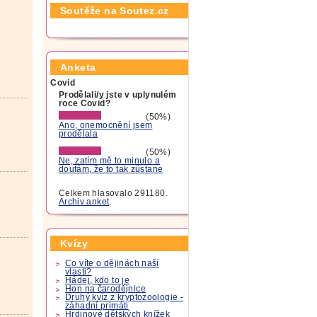
Soutěže na Soutez.cz
Anketa
Covid
Prodělali/y jste v uplynulém
roce Covid?
(50%)
Ano, onemocnění jsem
prodělala
(50%)
Ne, zatím mě to minulo a
doufám, že to tak zůstane
Celkem hlasovalo 291180.
Archiv anket
.
Kvízy
Co víte o dějinách naší
vlasti?
Hádej, kdo to je
Hon na čarodějnice
Druhý kvíz z kryptozoologie -
záhadní primáti
Hrdinové dětských knížek