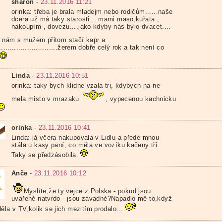
sharon
-
23.11.2016 11:21
orinka: třeba je brala mladejm nebo rodičům......naše
dcera už má taky starosti....mami maso,kuřata ,
nakoupím , dovezu....jako kdyby nás bylo dvacet....
nám s mužem přitom stačí kapr a
...........................žerem dobře celý rok a tak není co
Linda
-
23.11.2016 10:51
orinka: taky bych klidne vzala tri, kdybych na ne
mela misto v mrazaku
, vypecenou kachnicku
orinka
-
23.11.2016 10:41
Linda: já včera nakupovala v Lidlu a přede mnou
stála u kasy paní, co měla ve vozíku kačeny tři.
Taky se předzásobila.
Anče
-
23.11.2016 10:12
Myslíte,že ty vejce z Polska - pokud jsou
uvařené natvrdo - jsou závadné?Napadlo mě to,když
ěla v TV,kolik se jich mezitím prodalo...