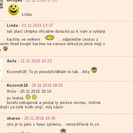
evropka
-
21.11.2016 17:37
Linda:
Linda
-
21.11.2016 13:37
tak ptaci chripka oficialne dorazila az k nam a vybijeji
kachny ve velkem
... odpoledne cestou z
usim hned koupit kachnu na vanoce dokud je jeste maji v
h
Anče
-
21.11.2016 10:22
Kozoroh18: To je pravda!Udělám to tak...díky
Kozoroh18
-
20.11.2016 18:55
Anče - 20.11.2016 18:10
jsi hodná,
bundu nekupovat a poslat ty peníze rovnou, možná
raží za tolik kolik stojí. můj názor
sharon
-
20.11.2016 18:36
ono je to jako s hoax zprávou....nerozšiřovat to co