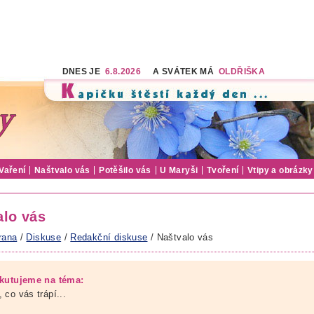
DNES JE
6.8.2026
A SVÁTEK MÁ
OLDŘIŠKA
Vaření
Naštvalo vás
Potěšilo vás
U Maryši
Tvoření
Vtipy a obrázky
alo vás
rana
/
Diskuse
/
Redakční diskuse
/ Naštvalo vás
kutujeme na téma:
 co vás trápí...