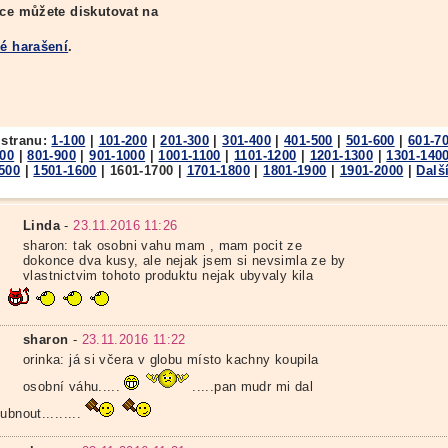
ice můžete diskutovat na
ké harašení
.
 stranu:
1-100
|
101-200
|
201-300
|
301-400
|
401-500
|
501-600
|
601-7
800
|
801-900
|
901-1000
|
1001-1100
|
1101-1200
|
1201-1300
|
1301-140
500
|
1501-1600
|
1601-1700
|
1701-1800
|
1801-1900
|
1901-2000
|
Dalš
Linda
-
23.11.2016 11:26
sharon: tak osobni vahu mam , mam pocit ze
dokonce dva kusy, ale nejak jsem si nevsimla ze by
vlastnictvim tohoto produktu nejak ubyvaly kila
sharon
-
23.11.2016 11:22
orinka: já si včera v globu místo kachny koupila
osobní váhu.....
.....pan mudr mi dal
ubnout.........