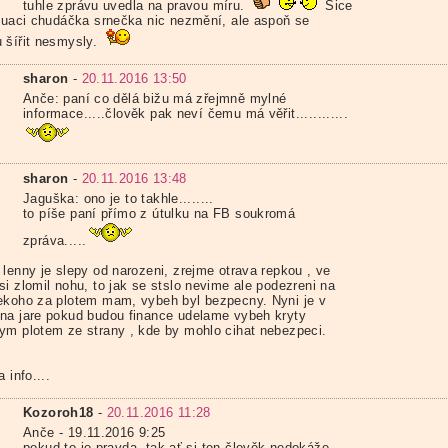
tuhle zprávu uvedla na pravou míru.
Sice
ituaci chudáčka srnečka nic nezmění, ale aspoň se
 šířit nesmysly.
sharon
-
20.11.2016 13:50
Anče: paní co dělá bižu má zřejmně mylné
informace.....člověk pak neví čemu má věřit............
sharon
-
20.11.2016 13:48
Jaguška: ono je to takhle........
to píše paní přímo z útulku na FB soukromá
zpráva.....
 lenny je slepy od narozeni, zrejme otrava repkou , ve
i zlomil nohu, to jak se stslo nevime ale podezreni na
ekoho za plotem mam, vybeh byl bezpecny. Nyni je v
na jare pokud budou finance udelame vybeh kryty
ym plotem ze strany , kde by mohlo cihat nebezpeci.
a info....
Kozoroh18
-
20.11.2016 11:28
Anče - 19.11.2016 9:25
pokud to je pravda, tak ať si ten člověk nedokáže