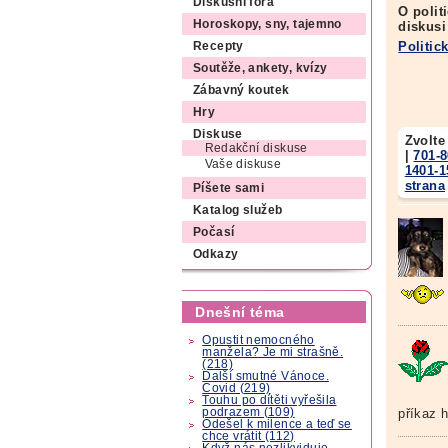
Diskusní fóra
O polit
Horoskopy, sny, tajemno
diskusi
Politic
Recepty
Soutěže, ankety, kvízy
Zábavný koutek
Hry
Diskuse
Zvolte
Redakční diskuse
|
701-
Vaše diskuse
1401-1
strana
Píšete sami
Katalog služeb
Počasí
Odkazy
Dnešní téma
Opustit nemocného
manžela? Je mi strašně.
(218)
Další smutné Vánoce.
Covid (219)
Touhu po dítěti vyřešila
podrazem (109)
příkaz h
Odešel k milence a teď se
chce vrátit (112)
Když nás nezlikviduje