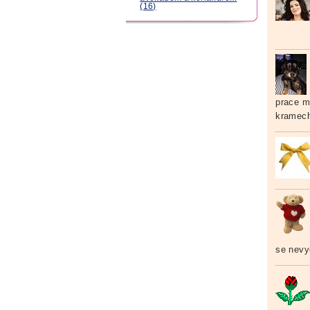
(16)
prace m
kramec
se nevyd