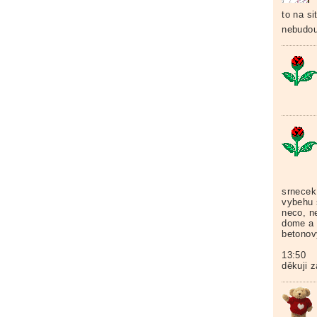
to na s
nebudou
srnecek
vybehu s
neco, n
dome a 
betonov
13:50
děkuji z