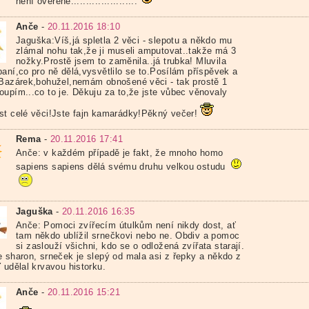
není ověřené......................
Anče
-
20.11.2016 18:10
Jaguška:Víš,já spletla 2 věci - slepotu a někdo mu
zlámal nohu tak,že ji museli amputovat..takže má 3
nožky.Prostě jsem to zaměnila..já trubka! Mluvila
paní,co pro ně dělá,vysvětlilo se to.Posílám příspěvek a
 Bazárek,bohužel,nemám obnošené věci - tak prostě 1
oupím...co to je. Děkuju za to,že jste vůbec věnovaly
st celé věci!Jste fajn kamarádky!Pěkný večer!
Rema
-
20.11.2016 17:41
Anče: v každém případě je fakt, že mnoho homo
sapiens sapiens dělá svému druhu velkou ostudu
Jaguška
-
20.11.2016 16:35
Anče: Pomoci zvířecím útulkům není nikdy dost, ať
tam někdo ublížil srnečkovi nebo ne. Obdiv a pomoc
si zaslouží všichni, kdo se o odložená zvířata starají.
e sharon, srneček je slepý od mala asi z řepky a někdo z
 udělal krvavou historku.
Anče
-
20.11.2016 15:21