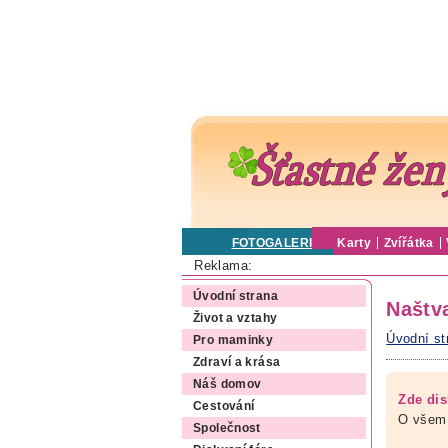
FOTOGALERIE
Karty
Zvířátka
Reklama:
Úvodní strana
Naštv
Život a vztahy
Úvodní st
Pro maminky
Zdraví a krása
Náš domov
Zde dis
Cestování
O všem,
Společnost