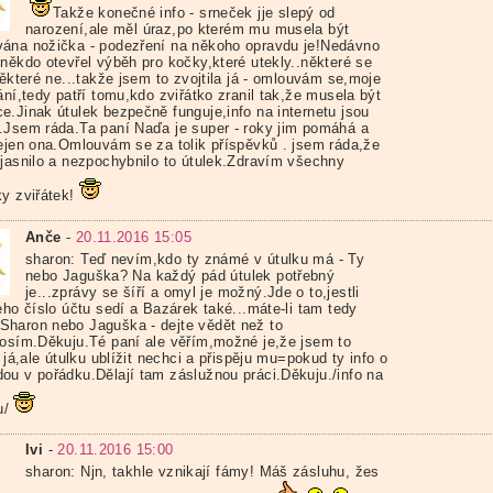
Takže konečné info - srneček jje slepý od
narození,ale měl úraz,po kterém mu musela být
ána nožička - podezření na někoho opravdu je!Nedávno
 někdo otevřel výběh pro kočky,které utekly..některé se
některé ne...takže jsem to zvojtila já - omlouvám se,moje
ání,tedy patří tomu,kdo zviřátko zranil tak,že musela být
e.Jinak útulek bezpečně funguje,info na internetu jsou
.Jsem ráda.Ta paní Naďa je super - roky jim pomáhá a
nejen ona.Omlouvám se za tolik příspěvků . jsem ráda,že
yjasnilo a nezpochybnilo to útulek.Zdravím všechny
y zviřátek!
Anče
-
20.11.2016 15:05
sharon: Teď nevím,kdo ty známé v útulku má - Ty
nebo Jaguška? Na každý pád útulek potřebný
je...zprávy se šíří a omyl je možný.Jde o to,jestli
eho číslo účtu sedí a Bazárek také...máte-li tam tedy
haron nebo Jaguška - dejte vědět než to
rosím.Děkuju.Té paní ale věřím,možné je,že jsem to
i já,ale útulku ublížit nechci a přispěju mu=pokud ty info o
ou v pořádku.Dělají tam záslužnou práci.Děkuju./info na
u/
Ivi
-
20.11.2016 15:00
sharon: Njn, takhle vznikají fámy! Máš zásluhu, žes