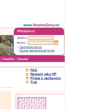
Přihlášení
Jméno:
Heslo:
Zaregistrovat se
Zaslat zapomenuté heslo
Soutěže
Ostatní
FAQ
Nastavit jako HP
Přidat k oblíbeným
Tisk