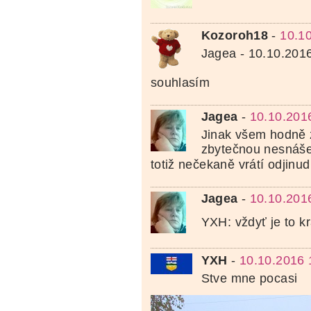
Kozoroh18
-
10.1
Jagea - 10.10.201
souhlasím
Jagea
-
10.10.201
Jinak všem hodně 
zbytečnou nesnášen
totiž nečekaně vrátí odjinud
Jagea
-
10.10.201
YXH: vždyť je to k
YXH
-
10.10.2016 
Stve mne pocasi