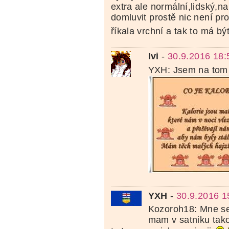
extra ale normální,lidský,n
domluvit prostě nic není pro
říkala vrchní a tak to má bý
Ivi
-
30.9.2016 18:
YXH: Jsem na tom 
YXH
-
30.9.2016 1
Kozoroh18: Mne se s
mam v satniku tak