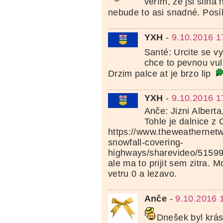
věřím, že jsi silná
nebude to asi snadné. Posí
YXH
-
9.10.2016 1
Santé: Urcite se v
chce to pevnou vul
Drzim palce at je brzo lip
YXH
-
9.10.2016 1
Anče: Jizni Albert
Tohle je dalnice z 
https://www.theweathernetw
snowfall-covering-
highways/sharevideo/5159
ale ma to prijit sem zitra.
vetru 0 a lezavo.
Anče
-
9.10.2016 
Dnešek byl krá