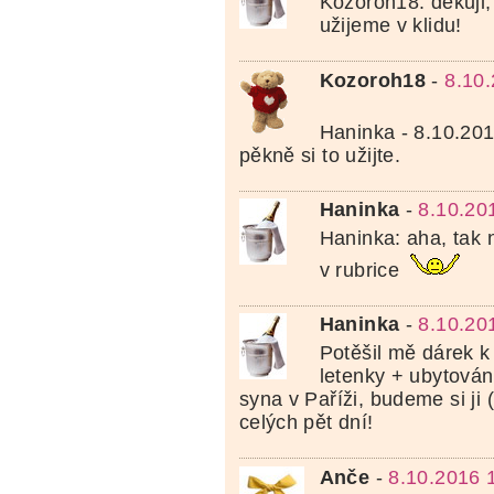
Kozoroh18: děkuji,
užijeme v klidu!
Kozoroh18
-
8.10
Haninka - 8.10.20
pěkně si to užijte.
Haninka
-
8.10.20
Haninka: aha, tak 
v rubrice
Haninka
-
8.10.20
Potěšil mě dárek k
letenky + ubytován
syna v Paříži, budeme si ji (
celých pět dní!
Anče
-
8.10.2016 