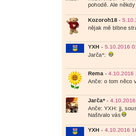
pohodě. Ale někdy 
Kozoroh18
-
5.10
nějak mě blbne st
YXH
-
5.10.2016 0
Jarča*:
Rema
-
4.10.2016 
Anče: o tom něco 
Jarča*
-
4.10.2016
Anče: YXH: jj, sou
Naštvalo vás
YXH
-
4.10.2016 1