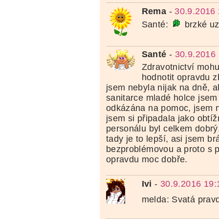
Rema
-
30.9.2016 
Santé:
brzké u
Santé
-
30.9.2016
Zdravotnictví moh
hodnotit opravdu z
jsem nebyla nijak na dně, al
sanitarce mladé holce jsem
odkázána na pomoc, jsem n
jsem si připadala jako obtí
personálu byl celkem dobrý
tady je to lepší, asi jsem b
bezproblémovou a proto s 
opravdu moc dobře.
Ivi
-
30.9.2016 19:
melda: Svatá prav