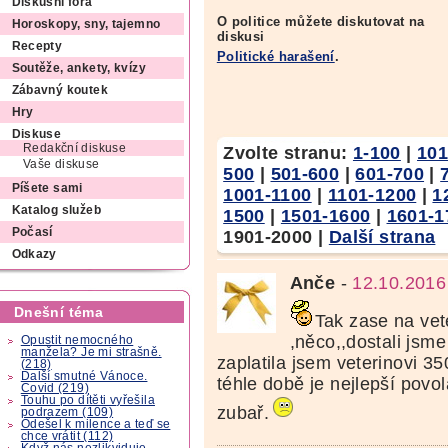
Diskusní fóra
O politice můžete diskutovat na
Horoskopy, sny, tajemno
diskusi
Recepty
Politické harašení
.
Soutěže, ankety, kvízy
Zábavný koutek
Hry
Diskuse
Redakční diskuse
Zvolte stranu:
1-100
|
101
Vaše diskuse
500
|
501-600
|
601-700
|
Píšete sami
1001-1100
|
1101-1200
|
1
Katalog služeb
1500
|
1501-1600
|
1601-1
Počasí
1901-2000
|
Další strana
Odkazy
Anče
-
12.10.2016
Dnešní téma
Tak zase na vet
,něco,,dostali jsme
Opustit nemocného
manžela? Je mi strašně.
zaplatila jsem veterinovi 35
(218)
Další smutné Vánoce.
téhle době je nejlepší povo
Covid (219)
Touhu po dítěti vyřešila
zubař.
podrazem (109)
Odešel k milence a teď se
chce vrátit (112)
Když nás nezlikviduje