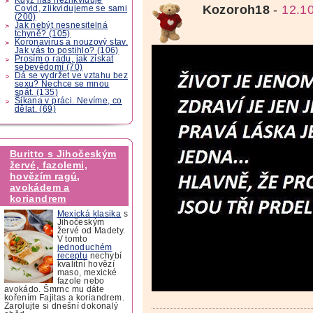
Kozoroh18
-
12.1
Covid, zlikvidujeme se sami
(200)
Jak nebýt nesnesitelná
tchyně? (105)
Koronavirus a nouzový stav.
Jak vás to postihlo? (106)
Prosím o radu, jak získat
sebevědomí (70)
Dá se vydržet ve vztahu bez
sexu? Nechce se mnou
spát. (135)
Šikana v práci. Nevíme, co
dělat. (69)
Buritto s Jihočeským
žervé, fazolemi,
hovězím ragú,
avokádem a
koriandrem
Mexická klasika
s
Jihočeským
žervé od Madety.
V tomto
jednoduchém
receptu
nechybí
kvalitní hovězí
maso, mexické
fazole nebo
avokádo. Šmrnc mu dáte
kořením Fajitas a koriandrem.
Zarolujte si dnešní dokonalý