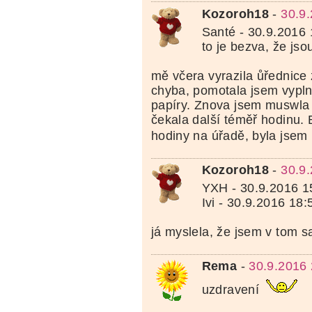
Kozoroh18
-
30.9
Santé - 30.9.2016 
to je bezva, že js
mě včera vyrazila ůřednice 
chyba, pomotala jsem vypl
papíry. Znova jsem muswla 
čekala další téměř hodinu. 
hodiny na úřadě, byla jsem
Kozoroh18
-
30.9
YXH - 30.9.2016 1
Ivi - 30.9.2016 18:
já myslela, že jsem v tom 
Rema
-
30.9.2016 
uzdravení