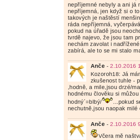
nepříjemné nebyly a ani já 
nepříjemná, jen když si o to
takových je naštěstí menši
ráda nepříjemná, vyčerpáv
pokud na úřadě jsou neocho
tvrdě najevo, že jsou tam pr
nechám zavolat i nadřížené
zabírá, ale to se mi stalo m
Anče
-
2.10.2016 
Kozoroh18: Já mám
zkušenost tuhle - 
,hodně, a mile,jsou drzé/maj
hodnému člověku si můžou d
hodný´=blbý/
...pokud s
nechutně,jsou naopak milé 
Anče
-
2.10.2016 
Včera mě naštva