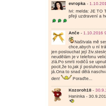
evropka
-
1.10.20
Ivi: melda: JE TO
přeji uzdravení a 
Anče
-
1.10.2016 
Naštvala mě ses
chce,abych u ní tr
jen poslouchat její živ.stes
neudělám je v telefonu veli
zlá.Po smrti rodičů se upn
pocit,že to,jak jí posluhoval
já.Ona to snad dělá naschvá
den!
Poraďte...
Kozoroh18
-
30.9
Haninka - 30.9.20