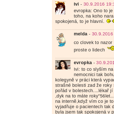
Ivi
-
30.9.2016 19:
evropka: Ono to je
toho, na koho naraz
spokojená, to je hlavní.
melda
-
30.9.2016
co clovek to nazor
proste o lidech
evropka
-
30.9.20
Ivi: to co slyším n
nemocnici tak bohuž
kolegyně v práci která vyp
strašné bolesti zad že roky
pořád v bolestech....lékař j
,dyk na to máte roky"56let.
na interně,když vím co je to
vyjadřuje o pacientech tak d
byla jsem tak spokojená v p