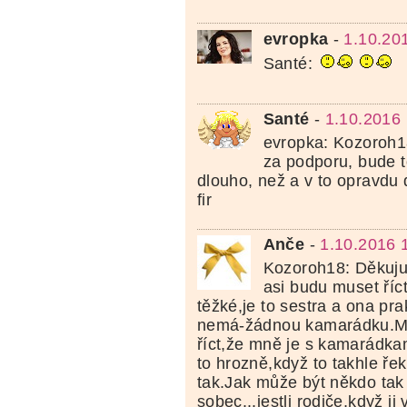
evropka
-
1.10.20
Santé:
Santé
-
1.10.2016
evropka: Kozoroh1
za podporu, bude to
dlouho, než a v to opravdu
fir
Anče
-
1.10.2016 
Kozoroh18: Děkuju,
asi budu muset říct
těžké,je to sestra a ona pra
nemá-žádnou kamarádku.Mu
říct,že mně je s kamarádkam
to hrozně,když to takhle ře
tak.Jak může být někdo tak
sobec...jestli rodiče,když ji