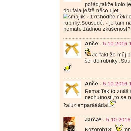
pořád,takže kolo je
doufala ještě něco ujet.
Anče
-
5.10.2016 
Je fakt,že můj 
šel do rubriky ,So
Anče
-
5.10.2016 
Rema:Tak to znáš t
nechutnosti,to se 
žaluzie=paráááda!
Jarča*
-
5.10.2016
Kozoroh18:
mn