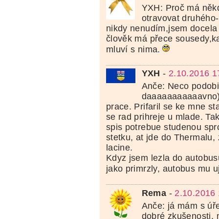
YXH: Proč má někd
otravovat druhého
nikdy nenudím,jsem docela
člověk má přece sousedy,k
mluví s nima.
YXH
-
2.10.2016 1
Anče: Neco podobi
daaaaaaaaaaavno) 
prace. Prifaril se ke mne st
se rad prihreje u mlade. Ta
spis potrebue studenou sprc
stetku, at jde do Thermalu,
lacine.
Kdyz jsem lezla do autobusu
jako primrzly, autobus mu u
Rema
-
2.10.2016 
Anče: já mám s úř
dobré zkušenosti, 