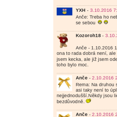
YXH
-
3.10.2016 7
Anče: Treba ho neb
se sebou
Kozoroh18
-
3.10
Anče - 1.10.2016 
ona to rada dobrá není, ale 
jsem kecka, ale již jsem od
toho bylo moc.
Anče
-
2.10.2016 
Rema: Na druhou st
asi taky není to úp
nejjednodušší.Někdy jsou li
bezdůvodně.
Anče
-
2.10.2016 