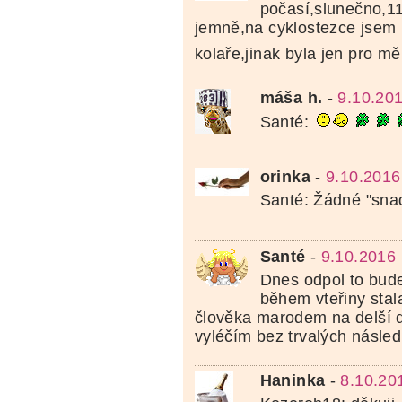
počasí,slunečno,1
jemně,na cyklostezce jsem 
kolaře,jinak byla jen pro m
máša h.
-
9.10.20
Santé:
orinka
-
9.10.2016
Santé: Žádné "snad"
Santé
-
9.10.2016 
Dnes odpol to bude
během vteřiny stal
člověka marodem na delší 
vyléčím bez trvalých násled
Haninka
-
8.10.20