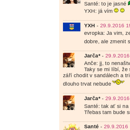
Santé: to je jasné
YXH: já vím
YXH
-
29.9.2016 1
evropka: Ja vim, ze
dobre, ale zmenit 
Jarča*
-
29.9.2016
Anče: jj, to nenašt
Taky se mi líbí, že
září chodit v sandálech a tri
dlouho trvat nebude
Jarča*
-
29.9.2016
Santé: tak ať si na
Třebas tam bude s
Santé
-
29.9.2016