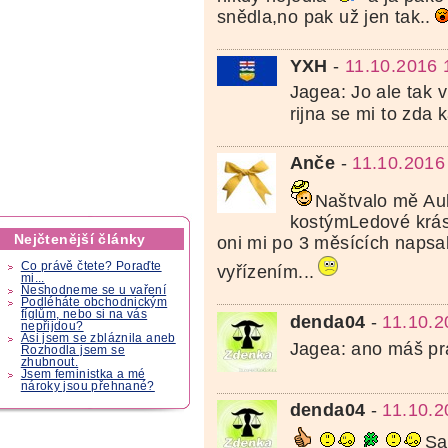
snědla,no pak už jen tak..
YXH
-
11.10.2016 
Jagea: Jo ale tak 
rijna se mi to zda
Anče
-
11.10.2016
Naštvalo mě Au
kostýmLedové krás
Nejčtenější články
oni mi po 3 měsících napsal
Co právě čtete? Poraďte
vyřízením...
mi...
Neshodneme se u vaření
Podléháte obchodnickým
fíglům, nebo si na vás
denda04
-
11.10.2
nepřijdou?
Asi jsem se zbláznila aneb
Jagea: ano máš p
Rozhodla jsem se
zhubnout.
Jsem feministka a mé
nároky jsou přehnané?
denda04
-
11.10.2
Sa