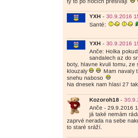
ty to po nocich presivaji
YXH
-
30.9.2016 1
Santé:
YXH
-
30.9.2016 1
Anče: Holka pokud
sandalech az do s
boty, hlavne kvuli tomu, ze
klouzaly
Mam navaly t
snehu naboso
Na dnesek nam hlasi 27 tak
Kozoroh18
-
30.9
Anče - 29.9.2016 
já také nemám rád
zaprvé nerada na sebe naku
to staré sráží.