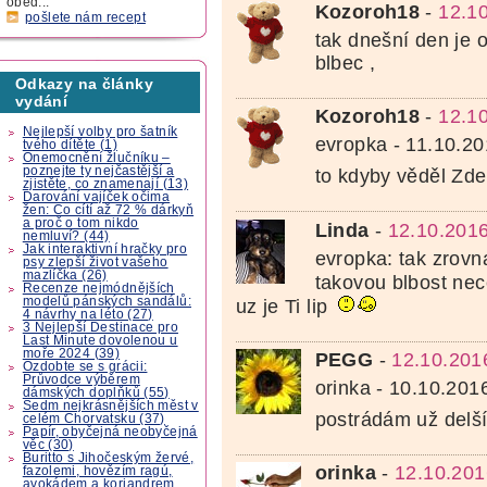
oběd...
Kozoroh18
-
12.1
pošlete nám recept
tak dnešní den je
blbec ,
Odkazy na články
vydání
Kozoroh18
-
12.1
Nejlepší volby pro šatník
evropka - 11.10.2
tvého dítěte (1)
Onemocnění žlučníku –
poznejte ty nejčastější a
to kdyby věděl Zd
zjistěte, co znamenají (13)
Darování vajíček očima
žen: Co cítí až 72 % dárkyň
a proč o tom nikdo
Linda
-
12.10.201
nemluví? (44)
Jak interaktivní hračky pro
evropka: tak zrovn
psy zlepší život vašeho
mazlíčka (26)
takovou blbost ne
Recenze nejmódnějších
modelů pánských sandálů:
uz je Ti lip
4 návrhy na léto (27)
3 Nejlepší Destinace pro
Last Minute dovolenou u
moře 2024 (39)
PEGG
-
12.10.201
Ozdobte se s grácii:
Průvodce výběrem
orinka - 10.10.2016
dámských doplňků (55)
Sedm nejkrásnějších měst v
postrádám už delš
celém Chorvatsku (37)
Papír, obyčejná neobyčejná
věc (30)
Buritto s Jihočeským žervé,
orinka
-
12.10.201
fazolemi, hovězím ragú,
avokádem a koriandrem