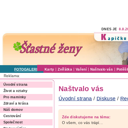
DNES JE
8.8.
FOTOGALERIE
Karty
Zvířátka
Vaření
Naštvalo vás
Potěši
Reklama:
Úvodní strana
Naštvalo vás
Život a vztahy
Pro maminky
Úvodní strana
/
Diskuse
/
Re
Zdraví a krása
Náš domov
Cestování
Zde diskutujeme na téma:
O všem, co vás trápí...
Společnost