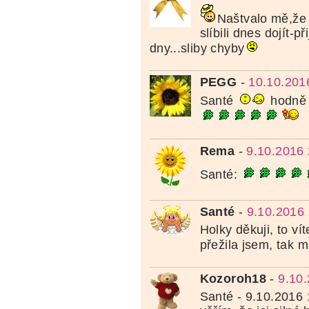
Naštvalo mě,že
slíbili dnes dojít-př
dny...sliby chyby
PEGG
-
10.10.201
Santé
hodně s
Rema
-
9.10.2016 
Santé:
Santé
-
9.10.2016
Holky děkuji, to ví
přežila jsem, tak 
Kozoroh18
-
9.10
Santé - 9.10.2016 