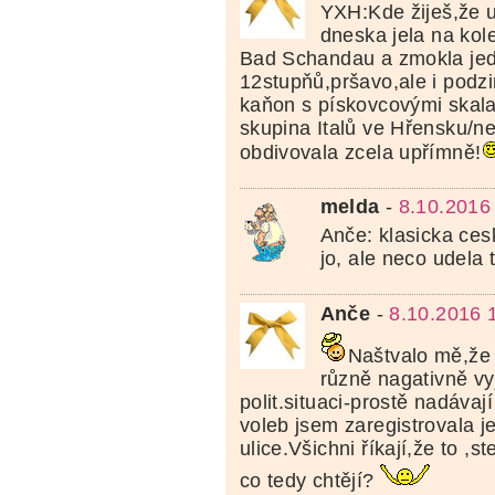
YXH:Kde žiješ,že 
dneska jela na kol
Bad Schandau a zmokla jed
12stupňů,pršavo,ale i podz
kaňon s pískovcovými skala
skupina Italů ve Hřensku/ne
obdivovala zcela upřímně!
melda
-
8.10.2016
Anče: klasicka ces
jo, ale neco udela 
Anče
-
8.10.2016 
Naštvalo mě,že
různě nagativně vy
polit.situaci-prostě nadávaj
voleb jsem zaregistrovala je
ulice.Všichni říkají,že to ,s
co tedy chtějí?