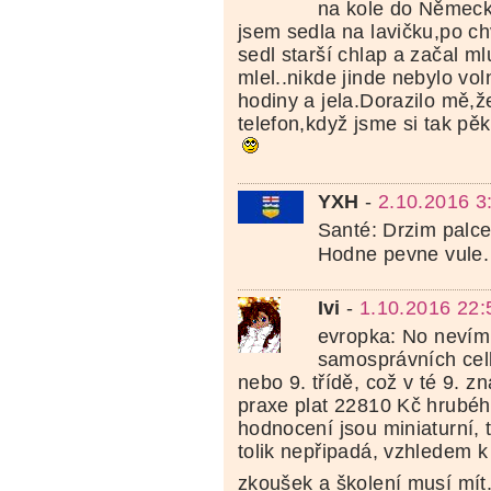
na kole do Němec
jsem sedla na lavičku,po chv
sedl starší chlap a začal ml
mlel..nikde jinde nebylo vo
hodiny a jela.Dorazilo mě,ž
telefon,když jsme si tak pě
YXH
-
2.10.2016 3
Santé: Drzim palce 
Hodne pevne vule
Ivi
-
1.10.2016 22:
evropka: No nevím,
samosprávních celk
nebo 9. třídě, což v té 9. 
praxe plat 22810 Kč hrubé
hodnocení jsou miniaturní, 
tolik nepřipadá, vzhledem k
zkoušek a školení musí mít