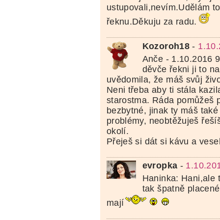
ustupovali,nevím.Udělám to t
řeknu.Děkuju za radu.
Kozoroh18
-
1.10
Anče - 1.10.2016 
děvče řekni ji to na
uvědomila, že máš svůj živo
Neni třeba aby ti stála kazi
starostma. Ráda pomůžeš 
bezbytné, jinak ty máš také 
problémy, neobtěžuješ řeší
okolí.
Přeješ si dát si kávu a vese
evropka
-
1.10.20
Haninka: Hani,ale 
tak špatně placené
mají