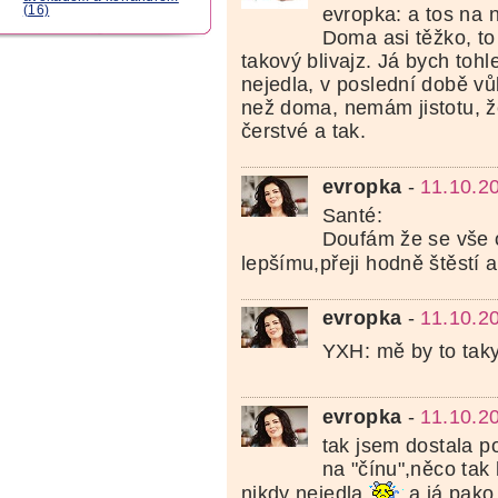
(16)
evropka: a tos na n
Doma asi těžko, to
takový blivajz. Já bych toh
nejedla, v poslední době vů
než doma, nemám jistotu, že
čerstvé a tak.
evropka
-
11.10.2
Santé:
Doufám že se vše 
lepšímu,přeji hodně štěstí a
evropka
-
11.10.2
YXH: mě by to taky
evropka
-
11.10.2
tak jsem dostala p
na "čínu",něco ta
nikdy nejedla
a já pako 