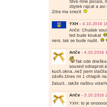
Stve mne pocasi, 
zbytek rajcat a asi
Zitra ma snezit
YXH
-
4.10.2016 1
Anče: Chudak so
ted bude koukat
neni, tak se bude nudit.
Anče
-
4.10.2016 
Tak ode dneška
soused odnaproti,k
kuch.okna..než jsem stačil
závěs.Dnes mi 1 chlapík na
žaluzii...takže naštvu vola!
Anče
-
3.10.2016 
YXH: to je onoooo