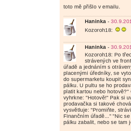
toto mě přišlo v emailu.
Haninka
-
30.9.20
Kozoroh18:
Haninka
-
30.9.20
Kozoroh18: Po tře
strávených ve fron
úřadě a jednáním s otráve
placenými úředníky, se vyt
do supermarketu koupit syn
pálku. U pultu se ho proda
platit kartou nebo hotově?
vyhrkne: "Hotově!" Pak si u
prodavačka si takové chová
vysvětluje: "Promiňte, strá
Finančním úřadě..." "Nic se 
pálku zabalit, nebo se tam j