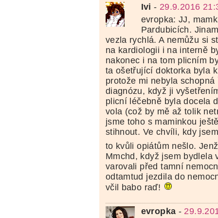
Ivi
-
29.9.2016 21:
evropka: JJ, mamk
Pardubicích. Jinam 
vezla rychlá. A nemůžu si s
na kardiologii i na interně b
nakonec i na tom plicním b
ta ošetřující doktorka byla 
protože mi nebyla schopná 
diagnózu, když ji vyšetřeními
plicní léčebně byla docela 
vola (což by mě až tolik net
jsme toho s maminkou ješt
stihnout. Ve chvíli, kdy jse
to kvůli opiátům nešlo. Jen
Mmchd, když jsem bydlela v
varovali před tamní nemocni
odtamtud jezdila do nemocn
včil babo raď!
evropka
-
29.9.20