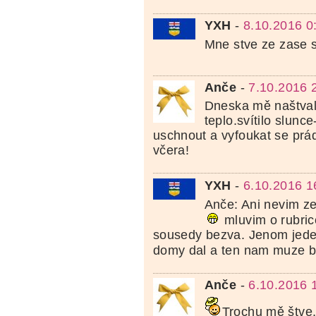
YXH
-
8.10.2016 0
Mne stve ze zase 
Anče
-
7.10.2016 
Dneska mě naštvalo
teplo.svítilo slunc
uschnout a vyfoukat se prádl
včera!
YXH
-
6.10.2016 1
Anče: Ani nevim ze
mluvim o rubri
sousedy bezva. Jenom jeden
domy dal a ten nam muze 
Anče
-
6.10.2016 
Trochu mě štve,