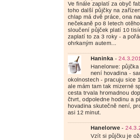
Ve finále zaplatí za obyč fab
toho další půjčky na zařízení
chlap má dvě práce, ona na
nečekaně po 8 letech otěhot
sloučení půjček platí 10 tisí
zaplatí to za 3 roky - a poř
ohrkaným autem...
Haninka
-
24.3.20
Hanelorwe: půjčka
není hovadina - s
okolnostech - pracuju sice
ale mám tam tak mizerné sp
cesta trvala hromadnou dop
čtvrt, odpoledne hodinu a p
hovadina skutečně není, p
asi 12 minut.
Hanelorwe
-
24.3.
Vzít si půjčku je o