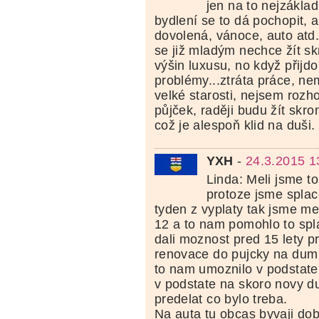
jen na to nejzáklad
bydlení se to dá pochopit, 
dovolená, vánoce, auto atd.
se již mladým nechce žít s
výšin luxusu, no když přijd
problémy...ztráta práce, ne
velké starosti, nejsem roz
půjček, raději budu žít skrom
což je alespoň klid na duši.
YXH
-
24.3.2015 1
Linda: Meli jsme to
protoze jsme splac
tyden z vyplaty tak jsme me
12 a to nam pomohlo to spla
dali moznost pred 15 lety p
renovace do pujcky na dum 
to nam umoznilo v podstate
v podstate na skoro novy du
predelat co bylo treba.
Na auta tu obcas byvaji dob