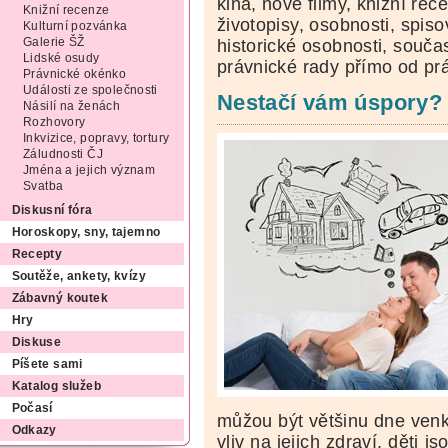
kina, nové filmy, knižní rec
Knižní recenze
životopisy, osobnosti, spis
Kulturní pozvánka
Galerie ŠŽ
historické osobnosti, souč
Lidské osudy
právnické rady přímo od pr
Právnické okénko
Události ze společnosti
Nestačí vám úspory? 
Násilí na ženách
Rozhovory
Inkvizice, popravy, tortury
Záludnosti ČJ
Jména a jejich význam
Svatba
Diskusní fóra
Horoskopy, sny, tajemno
Recepty
Soutěže, ankety, kvízy
Zábavný koutek
Hry
Diskuse
Píšete sami
Katalog služeb
Počasí
můžou být většinu dne venk
Odkazy
vliv na jejich zdraví, děti