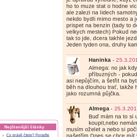
ho to muze stat o hodne vic
ale zalezi na lidech samotny
nekdo bydli mimo mesto a je
prispet na benzin (tady to de
velkych mestech) Pokud ned
tak to jde, dcera takhle jez
Jeden tyden ona, druhy ka
Haninka
-
25.3.20
Almega: no jak kdy
příbuzných - pokud 
asi nepůjčím, a šetřit na byt
běh na dlouhou trať, takže 
jako rozumná půjčka.
Almega
-
25.3.201
Buď mám na to si u
koupit,nebo nemám
Nejčtenější články
musím oželet a nebo si počka
našetřím.Dnes se chce mít
Co právě čtete? Poraďte