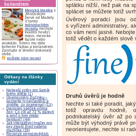
koriandrem
splátku nižší, než pak na 
splácet se můžete totiž uvr
Mexická klasika
s
Jihočeským
žervé od Madety.
Úvěrový poradci jsou o
V tomto
s vyřízení administrativy, 
jednoduchém
receptu
nechybí
co vám není jasné. Nebojte 
kvalitní hovězí
maso, mexické
totiž vědět o každém slově
fazole nebo
avokádo. Šmrnc mu dáte
kořením Fajitas a koriandrem.
Zarolujte si dnešní dokonalý
oběd...
pošlete nám recept
Odkazy na články
vydání
Nejlepší volby pro šatník
tvého dítěte (1)
Druhů úvěrů je hodně
Onemocnění žlučníku –
poznejte ty nejčastější a
Nechte si také poradit, jak
zjistěte, co znamenají (13)
Darování vajíček očima
totiž opravdu hodně, o
žen: Co cítí až 72 % dárkyň
podnikatelský úvěr až po 
a proč o tom nikdo
nemluví? (44)
může být výhodný právě pro
Jak interaktivní hračky pro
psy zlepší život vašeho
neorientujete, nechte si rad
mazlíčka (26)
Recenze nejmódnějších