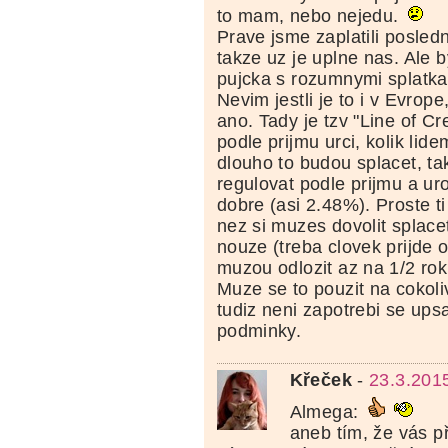
to mam, nebo nejedu.
Prave jsme zaplatili posled
takze uz je uplne nas. Ale 
pujcka s rozumnymi splatka
Nevim jestli je to i v Evrope
ano. Tady je tzv "Line of Cr
podle prijmu urci, kolik lide
dlouho to budou splacet, ta
regulovat podle prijmu a ur
dobre (asi 2.48%). Proste ti
nez si muzes dovolit splace
nouze (treba clovek prijde o
muzou odlozit az na 1/2 rok
Muze se to pouzit na cokoliv
tudiz neni zapotrebi se ups
podminky.
Křeček
-
23.3.201
Almega:
aneb tím, že vás p