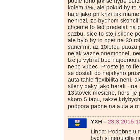
podle toho jak se hybe bu
kolem 1%, ale pokud by to 
haje jako pri krizi tak mam
nehrozi, ze bychom skoncil
chceme to ted predelat na
sazbu, sice to stoji silene 
ale bylo by to opet na 30 r
sanci mit az 10letou pauzu
nejak vazne onemocnel, nem
lze je vybrat bud najednou
nebo vubec. Proste je to fl
se dostali do nejakyho prus
auta tahle flexibilita neni, a
sileny paky jako barak - na
13stovek mesicne, horsi je 
skoro 5 tacu, takze kdybych
podpora padne na auta a mu
YXH
-
23.3.2015 1
Linda: Podobne u 
bych si nepujcila 