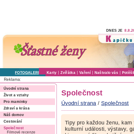
DNES JE
8.8.
FOTOGALERIE
Karty
Zvířátka
Vaření
Naštvalo vás
Potěši
Reklama:
Úvodní strana
Společnost
Život a vztahy
Pro maminky
Úvodní strana
/
Společnost
Zdraví a krása
Náš domov
Cestování
Tipy pro každou ženu, kam 
kulturní události, výstavy, 
Společnost
Filmové recenze