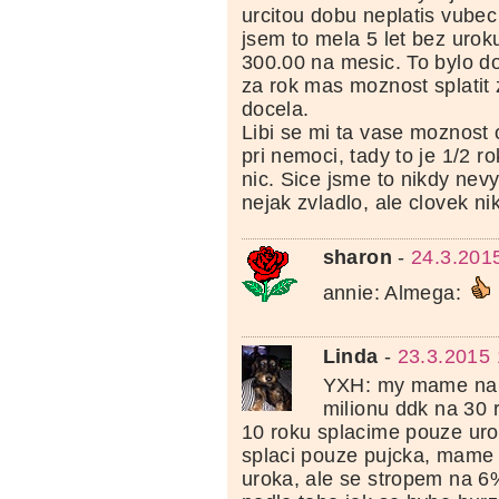
urcitou dobu neplatis vube
jsem to mela 5 let bez uroku
300.00 na mesic. To bylo d
za rok mas moznost splatit 
docela.
Libi se mi ta vase moznost 
pri nemoci, tady to je 1/2 ro
nic. Sice jsme to nikdy nevy
nejak zvladlo, ale clovek ni
sharon
-
24.3.201
annie: Almega:
Linda
-
23.3.2015 
YXH: my mame na b
milionu ddk na 30 r
10 roku splacime pouze uro
splaci pouze pujcka, mame t
uroka, ale se stropem na 6