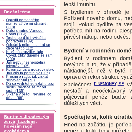
lepší imunitu.
S bydlením v přírodě je
Dnešní téma
Pořízení nového domu, nebo
Opustit nemocného
stojí. Pokud bydlíte na v
manžela? Je mi strašně.
(218)
potřeba mít na rodinu alesp
Další smutné Vánoce.
Covid (219)
přivést nákup, nebo odvést 
Touhu po dítěti vyřešila
podrazem (109)
Odešel k milence a teď se
chce vrátit (112)
Bydlení v rodinném domě 
Když nás nezlikviduje
Covid, zlikvidujeme se sami
Bydlení v rodinném do
(200)
Jak nebýt nesnesitelná
nevýhod a to, že v případě
tchyně? (105)
Koronavirus a nouzový stav.
nákladnější, než v bytě.
Jak vás to postihlo? (106)
opravu či rekonstrukci, využ
Prosím o radu, jak získat
sebevědomí (70)
Společnost
vá
Dá se vydržet ve vztahu bez
sexu? Nechce se mnou
nestačí a neočekávaný v
spát. (135)
Šikana v práci. Nevíme, co
půjčování peněz buďte 
dělat. (69)
důležitých věcí.
Spočítejte si, kolik utratít
Buritto s Jihočeským
žervé, fazolemi,
Hned na začátku je potřeba
hovězím ragú,
peněz a kolik tedy můžete s
avokádem a