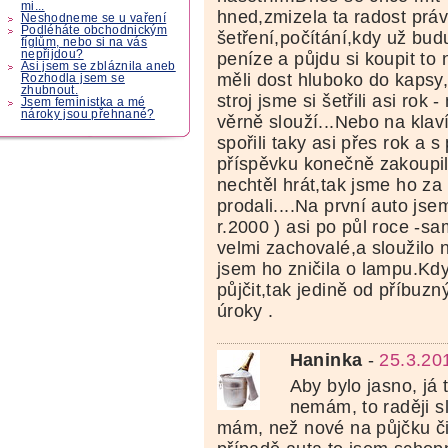
mi...
hned,zmizela ta radost práv
Neshodneme se u vaření
Podléháte obchodnickým
šetření,počítání,kdy už budu
fíglům, nebo si na vás
nepřijdou?
peníze a půjdu si koupit to
Asi jsem se zbláznila aneb
měli dost hluboko do kapsy,
Rozhodla jsem se
zhubnout.
stroj jsme si šetřili asi ro
Jsem feministka a mé
nároky jsou přehnané?
věrně slouží...Nebo na klav
spořili taky asi přes rok a 
příspěvku konečně zakoupil
nechtěl hrát,tak jsme ho za
prodali....Na první auto jse
r.2000 ) asi po půl roce -s
velmi zachovalé,a sloužilo 
jsem ho zničila o lampu.Kdy
půjčit,tak jedině od příbuzn
úroky .
Haninka
-
25.3.20
Aby bylo jasno, já
nemám, to raději s
mám, než nové na půjčku či 