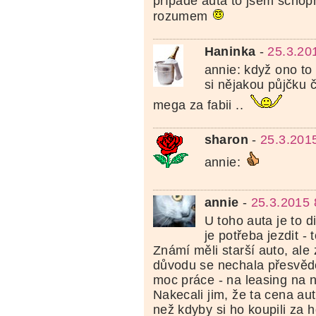
případě auta to jsem schopn
rozumem
Haninka
-
25.3.20
annie: když ono to
si nějakou půjčku č
mega za fabii ..
sharon
-
25.3.201
annie:
annie
-
25.3.2015 
U toho auta je to d
je potřeba jezdit - 
Známí měli starší auto, ale
důvodu se nechala přesvědči
moc práce - na leasing na 
Nakecali jim, že ta cena au
než kdyby si ho koupili za h