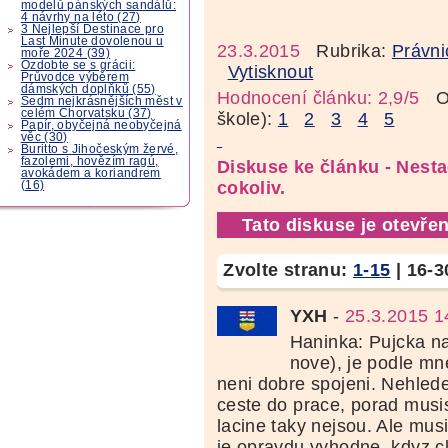
modelů pánských sandálů:
4 návrhy na léto (27)
3 Nejlepší Destinace pro
Last Minute dovolenou u
23.3.2015
Rubrika:
Právni
moře 2024 (39)
Ozdobte se s grácii:
Vytisknout
Průvodce výběrem
dámských doplňků (55)
Hodnocení článku: 2,9/5
Oz
Sedm nejkrásnějších měst v
celém Chorvatsku (37)
škole):
1
2
3
4
5
Papír, obyčejná neobyčejná
věc (30)
Buritto s Jihočeským žervé,
fazolemi, hovězím ragú,
Diskuse ke článku - Nest
avokádem a koriandrem
cokoliv.
(16)
Tato diskuse je otevřen
Zvolte stranu:
1-15
|
16-3
YXH
-
25.3.2015 1
Haninka: Pujcka na 
nove), je podle m
neni dobre spojeni. Nehled
ceste do prace, porad musis 
lacine taky nejsou. Ale musi
je opravdu vyhodne, kdyz c