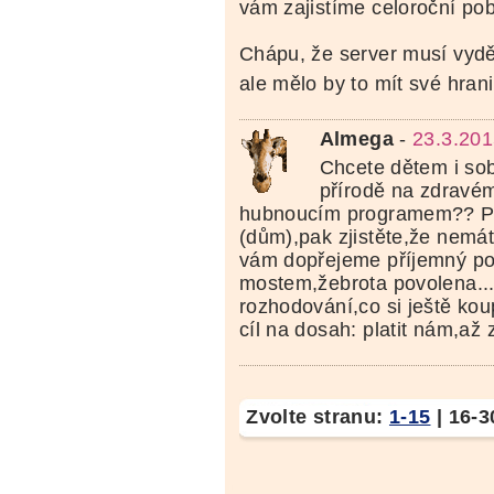
vám zajistíme celoroční p
Chápu, že server musí vydě
ale mělo by to mít své hran
Almega
-
23.3.201
Chcete dětem i sob
přírodě na zdravé
hubnoucím programem?? Půj
(dům),pak zjistěte,že nemá
vám dopřejeme příjemný po
mostem,žebrota povolena...
rozhodování,co si ještě kou
cíl na dosah: platit nám,až 
Zvolte stranu:
1-15
|
16-3