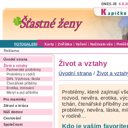
DNES JE
6.8.
FOTOGALERIE
Karty
Zvířátka
Vaření
Naštvalo vás
Potěši
Reklama:
Úvodní strana
Život a vztahy
Život a vztahy
Partnerské problémy
Úvodní strana
/
Život a vztah
Problémy s rodiči
Děti. Výchova, škola
Čtenářské příběhy
Erotika, milování
Problémy, které zajímají vš
Meryl a její příběhy
rozvod, nevěra, erotika, výc
Pro maminky
tchán, čtenářské příběhy ze
Zdraví a krása
problémy, nevěra, láska, mi
Náš domov
v rodině…
Cestování
Kdo je vaším favorit
Společnost