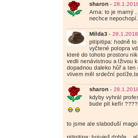
sharon
-
28.1.201
Arna: to je marný , 
nechce nepochopí..
Milda3
-
28.1.2018
pitipitipa: hodně to
vyčtené polopra vdy
které do tohoto prostoru nik
vedli nenávistnou a lživou 
dopadnou daleko hůř a ten 
vlivem měl srdeční potíže,t
sharon
-
28.1.201
kdyby vyhrál profe
bude pít kefír ????
to jsme ale slaboduší magoři
pitipitipa: bojuješ dobře ...a