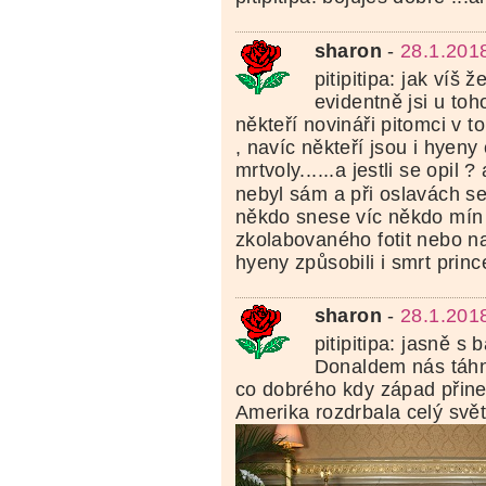
sharon
-
28.1.201
pitipitipa: jak víš 
evidentně jsi u toho
někteří novináři pitomci v
, navíc někteří jsou i hyeny
mrtvoly......a jestli se opil ? 
nebyl sám a při oslavách se
někdo snese víc někdo mín 
zkolabovaného fotit nebo nat
hyeny způsobili i smrt princ
sharon
-
28.1.201
pitipitipa: jasně s
Donaldem nás táhn
co dobrého kdy západ přine
Amerika rozdrbala celý svět.