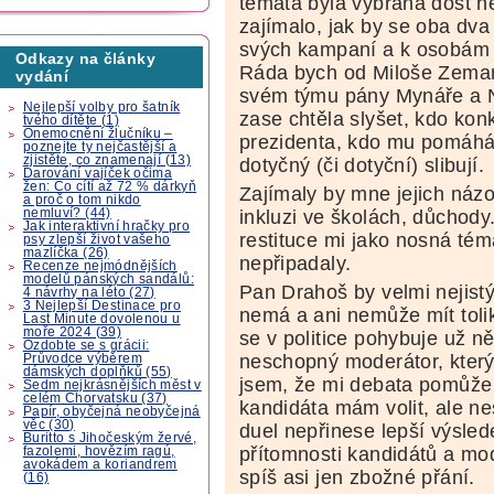
témata byla vybrána dost n
zajímalo, jak by se oba dva 
svých kampaní a k osobám s
Odkazy na články
Ráda bych od Miloše Zeman
vydání
svém týmu pány Mynáře a N
Nejlepší volby pro šatník
zase chtěla slyšet, kdo kon
tvého dítěte (1)
Onemocnění žlučníku –
prezidenta, kdo mu pomáhá 
poznejte ty nejčastější a
zjistěte, co znamenají (13)
dotyčný (či dotyční) slibují.
Darování vajíček očima
žen: Co cítí až 72 % dárkyň
Zajímaly by mne jejich názor
a proč o tom nikdo
nemluví? (44)
inkluzi ve školách, důchody
Jak interaktivní hračky pro
restituce mi jako nosná té
psy zlepší život vašeho
mazlíčka (26)
nepřipadaly.
Recenze nejmódnějších
modelů pánských sandálů:
Pan Drahoš by velmi nejistý
4 návrhy na léto (27)
3 Nejlepší Destinace pro
nemá a ani nemůže mít toli
Last Minute dovolenou u
moře 2024 (39)
se v politice pohybuje už něk
Ozdobte se s grácii:
neschopný moderátor, který 
Průvodce výběrem
dámských doplňků (55)
jsem, že mi debata pomůže
Sedm nejkrásnějších měst v
celém Chorvatsku (37)
kandidáta mám volit, ale nes
Papír, obyčejná neobyčejná
věc (30)
duel nepřinese lepší výslede
Buritto s Jihočeským žervé,
přítomnosti kandidátů a mod
fazolemi, hovězím ragú,
avokádem a koriandrem
spíš asi jen zbožné přání.
(16)