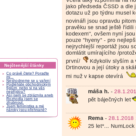
Včera taky vzpomínal na no
jako předseda ČSSD a dle je
dotazu už po týdnu musel k
novináři jsou opravdu pito
pravěku se snad ještě řídili
kodexem'', ovšem nyní jsou
pouze ''hyeny'' - pro nejlep
nejrychlejší reportáž jsou s
domlátit umírajícího /proto
první/
Kdykoliv slyším a 
Nejčtenější články
Drtinovou a její útoky a ská
Co právě čtete? Poraďte
mi nuž v kapse otevírá
mi...
Neshodneme se u vaření
Podléháte obchodnickým
fíglům, nebo si na vás
máša h.
-
28.1.20
nepřijdou?
Asi jsem se zbláznila aneb
pět báječných let
Rozhodla jsem se
zhubnout.
Jsem feministka a mé
nároky jsou přehnané?
Rema
-
28.1.2018 
25 let*... NumLock