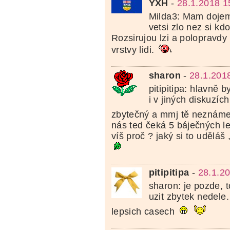
YXH
-
28.1.2018 1
Milda3: Mam dojem,
vetsi zlo nez si k
Rozsirujou lzi a polopravdy 
vrstvy lidi.
sharon
-
28.1.201
pitipitipa: hlavně 
i v jiných diskuzíc
zbytečný a mmj tě neznám
nás ted čeká 5 báječných let 
víš proč ? jaký si to uděláš 
pitipitipa
-
28.1.2
sharon: je pozde, 
uzit zbytek nedele
lepsich casech