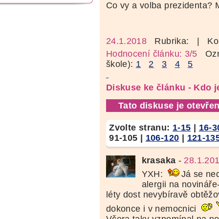
Co vy a volba prezident
24.1.2018
Rubrika:
| Ko
Hodnocení článku: 3/5
Ozná
škole):
1
2
3
4
5
Diskuse ke článku - Kdo j
Tato diskuse je otevřen
Zvolte stranu:
1-15
|
16-3
91-105
|
106-120
|
121-13
krasaka
-
28.1.20
YXH:
Já se ne
alergii na novinář
léty dost nevybíravě obtěž
dokonce i v nemocnici