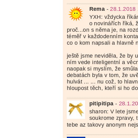
Rema
-
28.1.2018 
YXH: vždycka řík
o novinářích říká, 
proč...on s něma je, na rozd
téměř v každodenním konta
co o kom napsali a hlavně 
ještě jsme neviděla, že by 
ním vede inteligentní a věcn
naopak si myslím, že smůl
debatách byla v tom, že uvě
hulvát ... ... nu což, to hla
hloupost těch, kteří si ho do
pitipitipa
-
28.1.2
sharon: V lete jsme
soukrome zpravy, t
tebe az takovy anonym ne