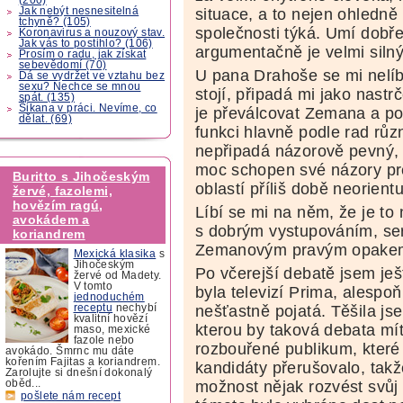
Jak nebýt nesnesitelná
situace, a to nejen ohledně
tchyně? (105)
společnosti týká. Umí dobře 
Koronavirus a nouzový stav.
Jak vás to postihlo? (106)
argumentačně je velmi silný
Prosím o radu, jak získat
sebevědomí (70)
U pana Drahoše se mi nelíb
Dá se vydržet ve vztahu bez
sexu? Nechce se mnou
stojí, připadá mi jako nastr
spát. (135)
Šikana v práci. Nevíme, co
je převálcovat Zemana a po
dělat. (69)
funkci hlavně podle rad rů
nepřipadá názorově pevný,
moc schopen své názory pre
Buritto s Jihočeským
oblastí příliš době neorientu
žervé, fazolemi,
hovězím ragú,
Líbí se mi na něm, že je to
avokádem a
s dobrým vystupováním, ser
koriandrem
Zemanovým pravým opake
Mexická klasika
s
Jihočeským
Po včerejší debatě jsem je
žervé od Madety.
V tomto
byla televizí Prima, alespo
jednoduchém
nešťastně pojatá. Těšila js
receptu
nechybí
kvalitní hovězí
kterou by taková debata mí
maso, mexické
fazole nebo
rozbouřené publikum, které 
avokádo. Šmrnc mu dáte
kořením Fajitas a koriandrem.
kandidáty přerušovalo, takž
Zarolujte si dnešní dokonalý
možnost nějak rozvést svůj
oběd...
pošlete nám recept