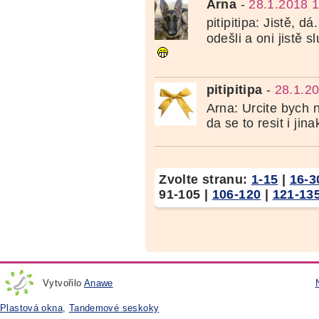
Arna
-
28.1.2018 
pitipitipa: Jistě, d
odešli a oni jistě 
pitipitipa
-
28.1.2
Arna: Urcite bych n
da se to resit i jina
Zvolte stranu:
1-15
|
16-3
91-105
|
106-120
|
121-13
Vytvořilo
Anawe
Plastová okna
,
Tandemové seskoky