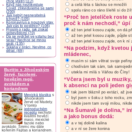
chce vrátit (112)
a celá léta s láskou se množili
Když nás nezlikviduje
Covid, zlikvidujeme se sami
spolu ráno co ráno šlehli si do ží
(200)
Jak nebýt nesnesitelná
“Proč ten jetelíček roste
tchyně? (105)
proč k nám nechodí,” úpí 
Koronavirus a nouzový stav.
Jak vás to postihlo? (106)
Prosím o radu, jak získat
až ten jetel kosou zajde, on dá p
sebevědomí (70)
až ten jetel kosou zajde, půjde st
Dá se vydržet ve vztahu bez
sexu? Nechce se mnou
až ten jetel kosou zajde, on k ní
spát. (135)
“Na podzim, když kvetou j
Šikana v práci. Nevíme, co
dělat. (69)
mládenec,
musím si sám větrat svoje peřiny
chodívám tak sám, tak samojedi
Buritto s Jihočeským
utekla mi milá s Váňou do Číny!
žervé, fazolemi,
“Včera jsem byl u muziky,
hovězím ragú,
avokádem a
k absenci na poli jeden gi
koriandrem
tak jsem bláznil po extázi, až js
Mexická klasika
s
byl jsem v šoku z toho rocku, zm
Jihočeským
žervé od Madety.
nikde jsem tam svoji milou, nikd
V tomto
jednoduchém
“Na Šumavě je dolina,” in
receptu
nechybí
a jako bonus dodá:
kvalitní hovězí
maso, mexické
a v tej dolině kalina
fazole nebo
avokádo. Šmrnc mu dáte
a v ní se žere konina
kořením Fajitas a koriandrem.