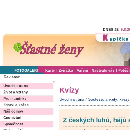
DNES JE
9.8.
FOTOGALERIE
Karty
Zvířátka
Vaření
Naštvalo vás
Potěši
Reklama:
Úvodní strana
Kvízy
Život a vztahy
Pro maminky
Úvodní strana
/
Soutěže, ankety, kvízy
Zdraví a krása
Náš domov
Cestování
Z českých luhů, hájů
Společnost