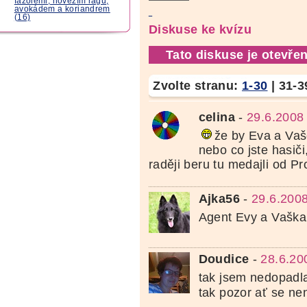
fazolemi, hovězím ragú,
avokádem a koriandrem
(16)
Diskuse ke kvízu
Tato diskuse je otevřen
Zvolte stranu:
1-30
|
31-3
celina
-
29.6.2008
že by Eva a Vaše
nebo co jste hasiči
raději beru tu medajli od P
Ajka56
-
29.6.2008
Agent Evy a Vašk
Doudice
-
28.6.20
tak jsem nedopadl
tak pozor ať se ne