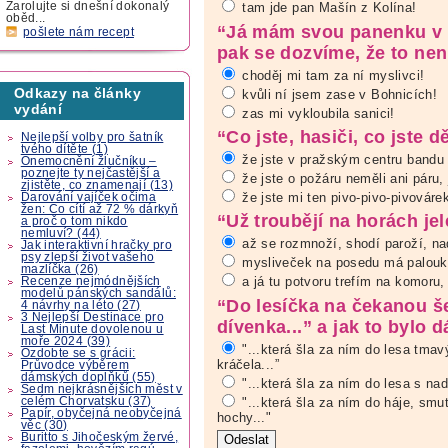
Zarolujte si dnešní dokonalý
tam jde pan Mašín z Kolína!
oběd...
“Já mám svou panenku v R
pošlete nám recept
pak se dozvíme, že to není
choděj mi tam za ní myslivci!
Odkazy na články
kvůli ní jsem zase v Bohnicích!
vydání
zas mi vykloubila sanici!
“Co jste, hasiči, co jste 
Nejlepší volby pro šatník
tvého dítěte (1)
že jste v pražským centru bandu d
Onemocnění žlučníku –
poznejte ty nejčastější a
že jste o požáru neměli ani páru, 
zjistěte, co znamenají (13)
že jste mi ten pivo-pivo-pivovárek
Darování vajíček očima
žen: Co cítí až 72 % dárkyň
“Už troubějí na horách jel
a proč o tom nikdo
nemluví? (44)
až se rozmnoží, shodí paroží, na
Jak interaktivní hračky pro
psy zlepší život vašeho
mysliveček na posedu má palouk 
mazlíčka (26)
a já tu potvoru trefím na komoru,
Recenze nejmódnějších
modelů pánských sandálů:
“Do lesíčka na čekanou š
4 návrhy na léto (27)
3 Nejlepší Destinace pro
dívenka...” a jak to bylo d
Last Minute dovolenou u
moře 2024 (39)
"...která šla za ním do lesa tmav
Ozdobte se s grácii:
kráčela...”
Průvodce výběrem
dámských doplňků (55)
"...která šla za ním do lesa s naděj
Sedm nejkrásnějších měst v
"...která šla za ním do háje, smu
celém Chorvatsku (37)
Papír, obyčejná neobyčejná
hochy..."
věc (30)
Buritto s Jihočeským žervé,