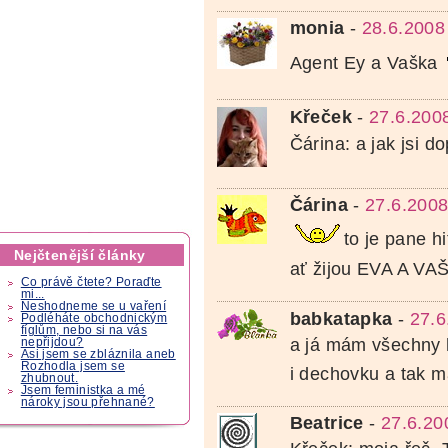
monia
-
28.6.2008
Agent Ey a Vaška
Křeček
-
27.6.200
Čárina: a jak jsi 
Čárina
-
27.6.2008
to je pane h
Nejčtenější články
ať žijou EVA A V
Co právě čtete? Poraďte
mi...
Neshodneme se u vaření
babkatapka
-
27.6
Podléháte obchodnickým
fíglům, nebo si na vás
a já mám všechny 
nepřijdou?
Asi jsem se zbláznila aneb
Rozhodla jsem se
i dechovku a tak 
zhubnout.
Jsem feministka a mé
nároky jsou přehnané?
Beatrice
-
27.6.20