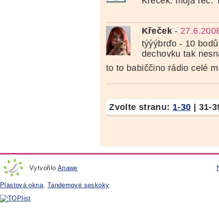
Křeček: moja řeč. 
Křeček
-
27.6.200
týýýbrďo - 10 bodů 
dechovku tak nes
to to babiččino rádio celé m
Zvolte stranu:
1-30
|
31-3
Vytvořilo
Anawe
Plastová okna
,
Tandemové seskoky