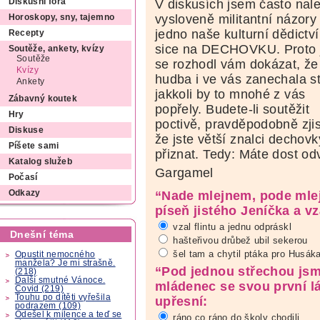
V diskusích jsem často nale
Diskusní fóra
vysloveně militantní názory
Horoskopy, sny, tajemno
jedno naše kulturní dědictví
Recepty
sice na DECHOVKU. Proto
Soutěže, ankety, kvízy
Soutěže
se rozhodl vám dokázat, že
Kvízy
hudba i ve vás zanechala s
Ankety
jakkoli by to mnohé z vás
Zábavný koutek
popřely. Budete-li soutěžit
Hry
poctivě, pravděpodobně zjis
Diskuse
že jste větší znalci dechov
Píšete sami
přiznat. Tedy: Máte dost odv
Katalog služeb
Gargamel
Počasí
Odkazy
“Nade mlejnem, pode mlej
píseň jistého Jeníčka a v
vzal flintu a jednu odpráskl
Dnešní téma
hašteřivou drůbež ubil sekerou
šel tam a chytil ptáka pro Husák
Opustit nemocného
manžela? Je mi strašně.
“Pod jednou střechou jsme
(218)
Další smutné Vánoce.
mládenec se svou první lá
Covid (219)
Touhu po dítěti vyřešila
upřesní:
podrazem (109)
Odešel k milence a teď se
ráno co ráno do školy chodili