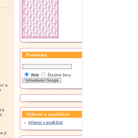
Prohledej
Web
Šťastné ženy
a
ví a
u
za
Výherci v soutěžích
a
Výherci v soutěžích
m
e jí