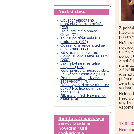
Dnešní téma
Opustit nemocného
manžela? Je mi strašně.
(218)
Z pohád
Další smutné Vánoce.
laboran
Covid (219)
pootevře
Touhu po dítěti vyřešila
podrazem (109)
Hrála v
Odešel k milence a teď se
nejvíce 
chce vrátit (112)
také ve
Když nás nezlikviduje
seno...
Covid, zlikvidujeme se sami
(200)
z pohád
Jak nebýt nesnesitelná
na mraz
tchyně? (105)
z čtyřdí
Koronavirus a nouzový stav.
A snad 
Jak vás to postihlo? (106)
Prosím o radu, jak získat
jménem 
sebevědomí (70)
ženštin
Dá se vydržet ve vztahu bez
vodovo
sexu? Nechce se mnou
spát. (135)
Helena 
Šikana v práci. Nevíme, co
Před svo
dělat. (69)
aby byli
vzpomen
Buritto s Jihočeským
žervé, fazolemi,
13.6.20
hovězím ragú,
Hodnoce
avokádem a