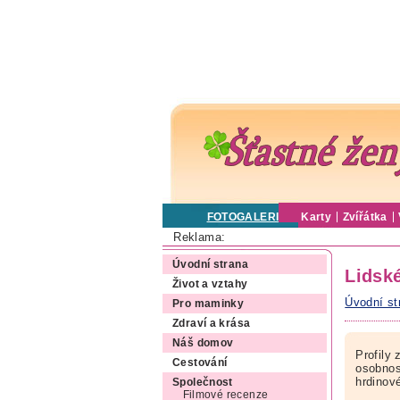
FOTOGALERIE
Karty
Zvířátka
Reklama:
Úvodní strana
Lidsk
Život a vztahy
Úvodní st
Pro maminky
Zdraví a krása
Náš domov
Profily
Cestování
osobnost
hrdinov
Společnost
Filmové recenze