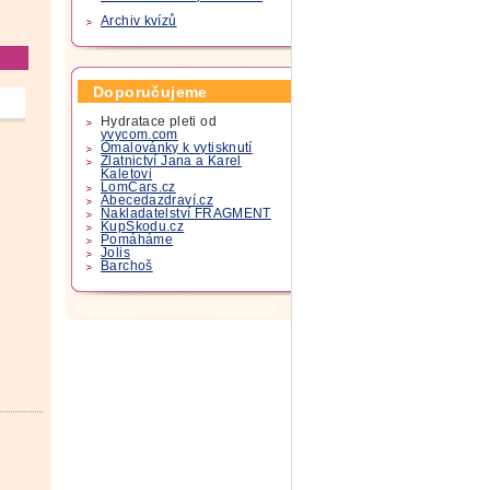
Archiv kvízů
Doporučujeme
Hydratace pleti od
yvycom.com
Omalovánky k vytisknutí
Zlatnictví Jana a Karel
Kaletovi
LomCars.cz
Abecedazdraví.cz
Nakladatelství FRAGMENT
KupSkodu.cz
Pomáháme
Jolis
Barchoš