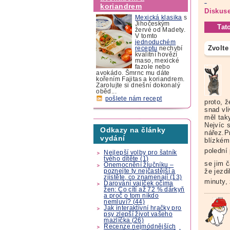
koriandrem
Diskuse
Mexická klasika
s
Jihočeským
Tat
žervé od Madety.
V tomto
jednoduchém
Zvolte
receptu
nechybí
kvalitní hovězí
maso, mexické
fazole nebo
avokádo. Šmrnc mu dáte
kořením Fajitas a koriandrem.
Zarolujte si dnešní dokonalý
oběd...
pošlete nám recept
proto, ž
snad vl
měl taky
Nejvíc s
Odkazy na články
nářez.P
vydání
blízkém 
polední
Nejlepší volby pro šatník
tvého dítěte (1)
se jim č
Onemocnění žlučníku –
že jezd
poznejte ty nejčastější a
zjistěte, co znamenají (13)
minuty,
Darování vajíček očima
žen: Co cítí až 72 % dárkyň
a proč o tom nikdo
nemluví? (44)
Jak interaktivní hračky pro
psy zlepší život vašeho
mazlíčka (26)
Recenze nejmódnějších