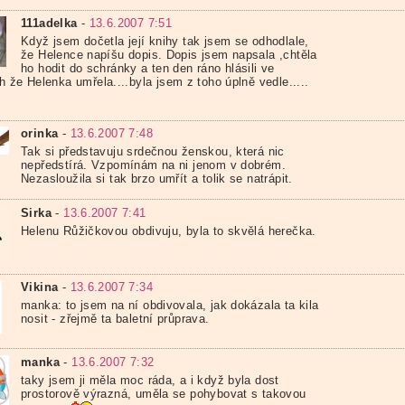
111adelka
-
13.6.2007 7:51
Když jsem dočetla její knihy tak jsem se odhodlale,
že Helence napíšu dopis. Dopis jsem napsala ,chtěla
ho hodit do schránky a ten den ráno hlásili ve
 že Helenka umřela....byla jsem z toho úplně vedle.....
orinka
-
13.6.2007 7:48
Tak si představuju srdečnou ženskou, která nic
nepředstírá. Vzpomínám na ni jenom v dobrém.
Nezasloužila si tak brzo umřít a tolik se natrápit.
Sirka
-
13.6.2007 7:41
Helenu Růžičkovou obdivuju, byla to skvělá herečka.
Vikina
-
13.6.2007 7:34
manka: to jsem na ní obdivovala, jak dokázala ta kila
nosit - zřejmě ta baletní průprava.
manka
-
13.6.2007 7:32
taky jsem ji měla moc ráda, a i když byla dost
prostorově výrazná, uměla se pohybovat s takovou