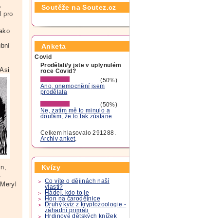
o
Soutěže na Soutez.cz
l pro
jako
ubní
Anketa
Covid
Prodělali/y jste v uplynulém
Asi
roce Covid?
(50%)
Ano, onemocnění jsem
prodělala
(50%)
Ne, zatím mě to minulo a
doufám, že to tak zůstane
Celkem hlasovalo 291288.
Archiv anket
.
in,
Kvízy
.
Co víte o dějinách naší
Meryl
vlasti?
Hádej, kdo to je
Hon na čarodějnice
Druhý kvíz z kryptozoologie -
záhadní primáti
Hrdinové dětských knížek