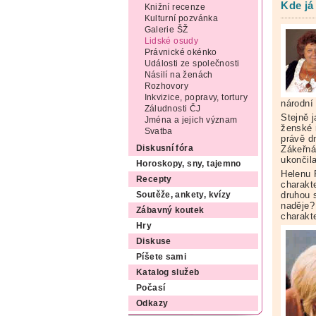
Kde já
Knižní recenze
Kulturní pozvánka
Galerie ŠŽ
Lidské osudy
Právnické okénko
Události ze společnosti
Násilí na ženách
Rozhovory
Inkvizice, popravy, tortury
národní
Záludnosti ČJ
Stejně j
Jména a jejich význam
ženské 
Svatba
právě d
Zákeřná 
Diskusní fóra
ukončila
Horoskopy, sny, tajemno
Helenu 
Recepty
charakt
druhou 
Soutěže, ankety, kvízy
naděje? 
Zábavný koutek
charakte
Hry
Diskuse
Píšete sami
Katalog služeb
Počasí
Odkazy