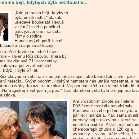
 mohla bejt, kdybych byla neztloustla...
„Kde já mohla bejt, kdybych
byla neztloustla,“ plakala
usedavě boubelatá Heduš
v náruči svého poněkud
podvyživeného manžela.
Filmy o rodině
Homolkových patří k naší
 klasice a zná je snad každý.
ako představitelku jedné hlavní
role – Helenu Růžičkovou, která by
nes slavila své 71. narozeniny.
rakovina její život bohužel
, když jí bylo 67 let.
Růžičkovou si většina z nás pamatuje nejen jako komediální, ale i jako
erní herečku. Svým bodrým, lidským humorem nás uměla rozesmát, a n
stranu diváky dokázala i rozplakat. Vzpomínáte třeba na seriál Vlak dětst
„Na tragickej život jsem já pes.“ Tato okřídlená věta byla pro její postav
ristická.
Ani v osobním životě se Heleně
Růžičkové tragédie nevyhýbaly.
Pochovala svého jediného syna a 
pár let i manžela. Pak sama svedl
nerovný boj s rakovinou, které se
nechtěla poddat. Ačkoli následke
chemoterapií zhubla o 120 kg a
vypadaly jí vlasy, stále věřila, že s
podaří zvítězit. Jenže nemoc byla