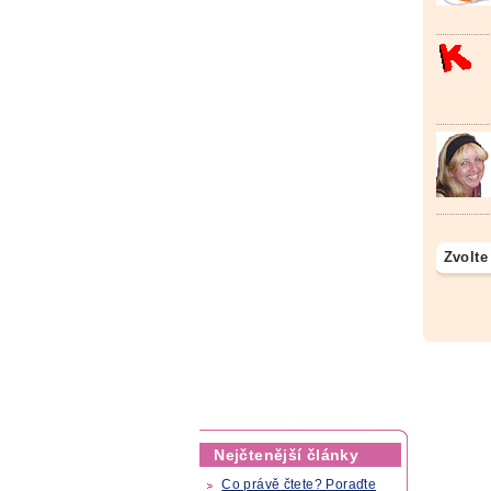
Zvolte
Nejčtenější články
Co právě čtete? Poraďte