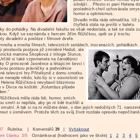
silnější... Přesto si paní Helena d
posledních chvil uchovávala smys
humor a optimismus.
Divadlo měla ráda odmalička. Už 
čtyřletá stála na jevišti v baletu
ky do pohádky. Na divadelní fakultu se však nedostala, a tak se stala z
tkou. Když se seznámila s hercem Jiřím Růžičkou, opět se jí trochu
ly divadelní a posléze i filmové dveře.
 mnoha a mnoha filmech, televizních seriálech, inscenacích, pohádkách.
ji proslavila postava již zmíněné Heduš, ale
snická mamina Škopková z trilogie Slunce,
 Určitě si také vzpomenete na čarodějnici
ky O princezně Jasněnce a létajícím ševci i
ivou postavu právničky a podvodnice
lné televizní hry Přítelkyně z domu smutku.
se nenajde nikdo, kdo by si v souvislosti se
Helena Růžičková nevybavil bláznivou
u v Dívce na koštěti: „Kolumbus přijede
dem.“
Růžičková měla ráda lidi, humor, smích.
u smrtí si nepřála, aby po ní lidé truchlili a
 smutní. A tak si na ni můžete dnes, v den jejích nedožitých 71. narozen
out s úsměvem. Protože těch za svůj život rozdala opravdu nepočítaně
07
Rubrika:
| Komentářů
39
|
Vytisknout
ní článku: 3/5
Oznámkovat (hodnocení jako ve škole):
1
2
3
4
5