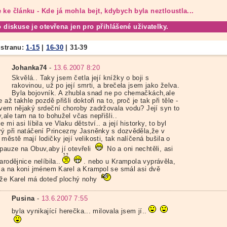
 ke článku - Kde já mohla bejt, kdybych byla neztloustla...
o diskuse je otevřena jen pro přihlášené uživatelky.
 stranu:
1-15
|
16-30
|
31-39
Johanka74
-
13.6.2007 8:20
Skvělá.. Taky jsem četla její knížky o boji s
rakovinou, už po její smrti, a brečela jsem jako želva.
Byla bojovník. A zhubla snad ne po chemačkách,ale
e až takhle pozdě přišli doktoři na to, proč je tak při těle -
ivem nějaký srdeční choroby zadržovala vodu? Její syn to
,ale tam na to bohužel včas nepřišli..
e mi asi líbila ve Vlaku dětství.. a její historky, to byl
rý při natáčení Princezny Jasněnky s dozvěděla,že v
městě mají lodičky její velikosti, tak nalíčená bušila o
 pauze na Obuv,aby jí otevřeli
No a oni nechtěli, asi
arodějnice nelíbila..
. nebo u Krampola vyprávěla,
ila na koni jménem Karel a Krampol se smál asi dvě
 že Karel má doteď plochý nohy
Pusina
-
13.6.2007 7:55
byla vynikající herečka... milovala jsem jí..