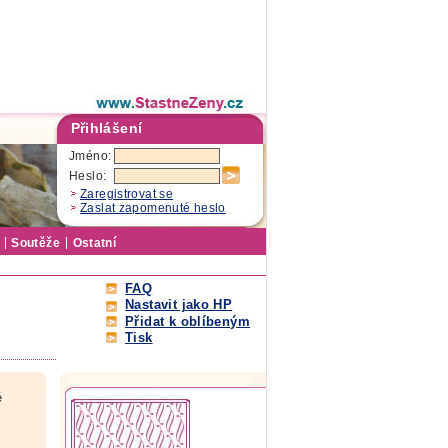
Přihlášení
Jméno:
Heslo:
Zaregistrovat se
Zaslat zapomenuté heslo
Soutěže
Ostatní
FAQ
Nastavit jako HP
Přidat k oblíbeným
Tisk
é
í