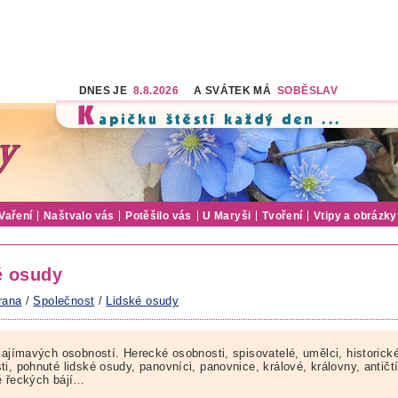
DNES JE
8.8.2026
A SVÁTEK MÁ
SOBĚSLAV
Vaření
Naštvalo vás
Potěšilo vás
U Maryši
Tvoření
Vtipy a obrázky
é osudy
rana
/
Společnost
/
Lidské osudy
 zajímavých osobností. Herecké osobnosti, spisovatelé, umělci, historick
i, pohnuté lidské osudy, panovníci, panovnice, králové, královny, antičt
é řeckých bájí…