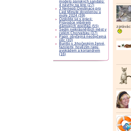
modelů pánských sandálů:
4 návrhy na léto (27)
3 Nejlepší Destinace pro
Last Minute dovolenou u
moře 2024 (39)
Ozdobte se s grácii:
Průvodce výběrem
dámských doplňků (55)
zprávách
Sedm nejkrásnějších měst v
celém Chorvatsku (37)
Papír, obyčejná neobyčejná
věc (30)
Buritto s Jihočeským žervé,
fazolemi, hovězím ragú,
avokádem a koriandrem
(16)