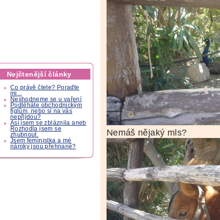
Nejčtenější články
Co právě čtete? Poraďte
mi...
Neshodneme se u vaření
Podléháte obchodnickým
fíglům, nebo si na vás
nepřijdou?
Asi jsem se zbláznila aneb
Rozhodla jsem se
Nemáš nějaký mls?
zhubnout.
Jsem feministka a mé
nároky jsou přehnané?