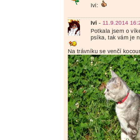
Ivi:
Ivi
-
11.9.2014 16:
Potkala jsem o vík
psíka, tak vám je 
Na trávníku se venčí kocour