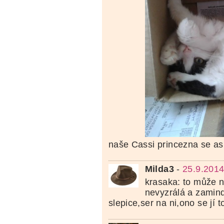
naše Cassi princezna se asi
Milda3
-
25.9.2014
krasaka: to může 
nevyzrálá a zamin
slepice,ser na ni,ono se jí to