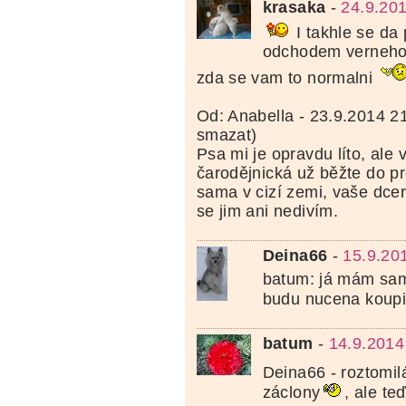
krasaka
-
24.9.20
I takhle se da 
odchodem verneho p
zda se vam to normalni
Od: Anabella - 23.9.2014 2
smazat)
Psa mi je opravdu líto, ale
čarodějnická už běžte do p
sama v cizí zemi, vaše dcer
se jim ani nedivím.
Deina66
-
15.9.20
batum: já mám sam
budu nucena koup
batum
-
14.9.2014
Deina66 - roztomil
záclony
, ale te