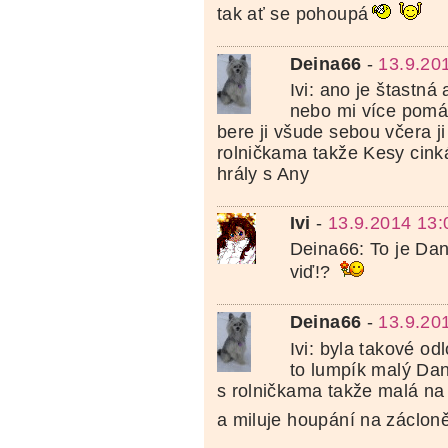
tak ať se pohoupá
Deina66
-
13.9.20
Ivi: ano je štastná
nebo mi více pomá
bere ji všude sebou včera ji
rolničkama takže Kesy cink
hrály s Any
Ivi
-
13.9.2014 13:
Deina66: To je Dan
viď!?
Deina66
-
13.9.20
Ivi: byla takové o
to lumpík malý Dan
s rolničkama takže malá na 
a miluje houpání na záclon