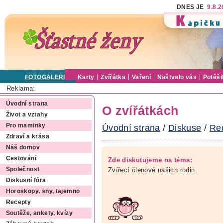
DNES JE
9.8.
FOTOGALERIE
Karty
Zvířátka
Vaření
Naštvalo vás
Potěši
Reklama:
Úvodní strana
O zvířátkách
Život a vztahy
Pro maminky
Úvodní strana
/
Diskuse
/
Re
Zdraví a krása
Náš domov
Cestování
Zde diskutujeme na téma:
Zvířecí členové našich rodin.
Společnost
Diskusní fóra
Horoskopy, sny, tajemno
Recepty
Soutěže, ankety, kvízy