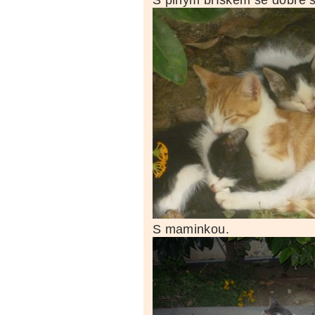
S plným bříškem se dobře s
S maminkou.