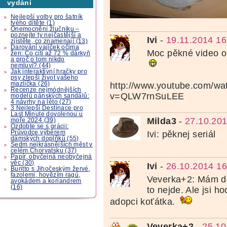
vydání
Nejlepší volby pro šatník
tvého dítěte (1)
Onemocnění žlučníku –
poznejte ty nejčastější a
Ivi
-
19.11.2014 16
zjistěte, co znamenají (13)
Darování vajíček očima
Moc pěkné video o 
žen: Co cítí až 72 % dárkyň
a proč o tom nikdo
nemluví? (44)
Jak interaktivní hračky pro
psy zlepší život vašeho
mazlíčka (26)
http://www.youtube.com/wa
Recenze nejmódnějších
v=QLW7rnSuLEE
modelů pánských sandálů:
4 návrhy na léto (27)
3 Nejlepší Destinace pro
Last Minute dovolenou u
Milda3
-
27.10.201
moře 2024 (39)
Ozdobte se s grácii:
Průvodce výběrem
Ivi: pěknej seriál
dámských doplňků (55)
Sedm nejkrásnějších měst v
celém Chorvatsku (37)
Papír, obyčejná neobyčejná
věc (30)
Ivi
-
26.10.2014 16
Buritto s Jihočeským žervé,
fazolemi, hovězím ragú,
Veverka+2: Mám d
avokádem a koriandrem
(16)
to nejde. Ale jsi h
adopci koťátka.
Veverka+2
-
25.10