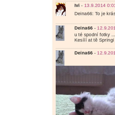
Ivi
-
13.9.2014 0:0
Deina66: To je krá
Deina66
-
12.9.20
u té spodní fotky .
Kesííí at tě Sprin
Deina66
-
12.9.20