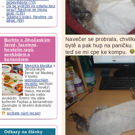
sebevědomí (70)
Dá se vydržet ve vztahu bez
sexu? Nechce se mnou
spát. (135)
Šikana v práci. Nevíme, co
dělat. (69)
Navečer se probrala, chvil
Buritto s Jihočeským
žervé, fazolemi,
bytě a pak hup na paničku. 
hovězím ragú,
teď se mi cpe ke kompu.
avokádem a
koriandrem
Mexická klasika
s
Jihočeským
žervé od Madety.
V tomto
jednoduchém
receptu
nechybí
kvalitní hovězí
maso, mexické
fazole nebo
avokádo. Šmrnc mu dáte
kořením Fajitas a koriandrem.
Zarolujte si dnešní dokonalý
oběd...
pošlete nám recept
Odkazy na články