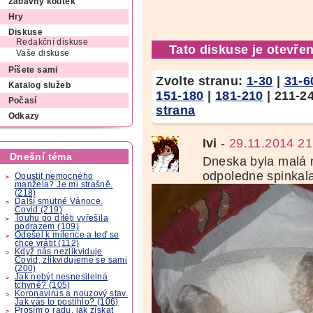
Zábavný koutek
Hry
Diskuse
Redakční diskuse
Tato diskuse je otevřen
Vaše diskuse
Píšete sami
Zvolte stranu:
1-30
|
31-6
Katalog služeb
151-180
|
181-210
|
211-2
Počasí
strana
Odkazy
Ivi
-
29.11.2014 21
Dnešní téma
Dneska byla malá n
odpoledne spinkal
Opustit nemocného
manžela? Je mi strašně.
(218)
Další smutné Vánoce.
Covid (219)
Touhu po dítěti vyřešila
podrazem (109)
Odešel k milence a teď se
chce vrátit (112)
Když nás nezlikviduje
Covid, zlikvidujeme se sami
(200)
Jak nebýt nesnesitelná
tchyně? (105)
Koronavirus a nouzový stav.
Jak vás to postihlo? (106)
Prosím o radu, jak získat