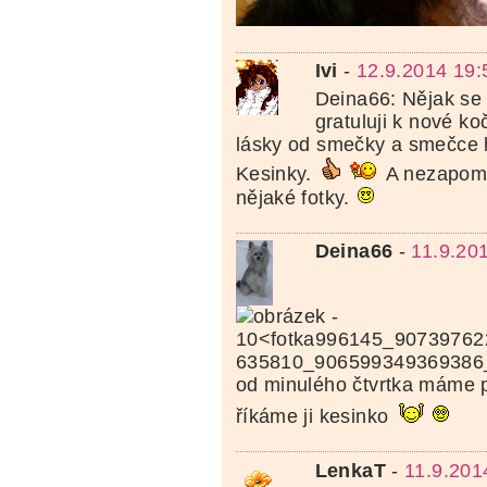
Ivi
-
12.9.2014 19:
Deina66: Nějak se t
gratuluji k nové ko
lásky od smečky a smečce 
Kesinky.
A nezapom
nějaké fotky.
Deina66
-
11.9.20
635810_906599349369386
od minulého čtvrtka máme 
říkáme ji kesinko
LenkaT
-
11.9.201