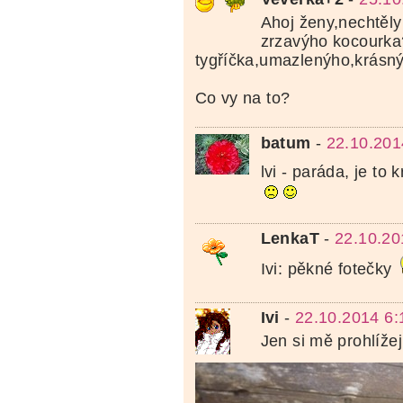
Ahoj ženy,nechtěly
zrzavýho kocourka
tygříčka,umazlenýho,krásný
Co vy na to?
batum
-
22.10.201
lvi - paráda, je to 
LenkaT
-
22.10.20
Ivi: pěkné fotečky
Ivi
-
22.10.2014 6:
Jen si mě prohlížej