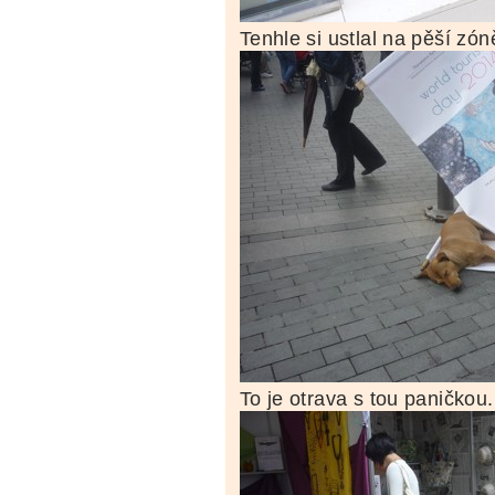
Tenhle si ustlal na pěší zón
To je otrava s tou paničkou.