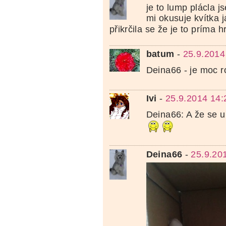
je to lump plácla j
mi okusuje kvítka j
přikrčila se že je to príma h
batum
-
25.9.2014
Deina66 - je moc r
Ivi
-
25.9.2014 14:
Deina66: A že se 
Deina66
-
25.9.20