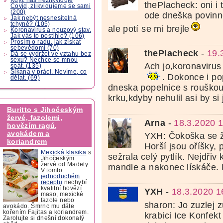
thePlacheck: oni i t
Covid, zlikvidujeme se sami
(200)
ode dneška povinn
Jak nebýt nesnesitelná
tchyně? (105)
ale potí se mi brejle
Koronavirus a nouzový stav.
Jak vás to postihlo? (106)
Prosím o radu, jak získat
sebevědomí (70)
thePlacheck
-
19.
Dá se vydržet ve vztahu bez
sexu? Nechce se mnou
Ach jo,koronavirus 
spát. (135)
Šikana v práci. Nevíme, co
. Dokonce i po
dělat. (69)
dneska popelnice s rouškou
krku,kdyby nehulil asi by si j
Buritto s Jihočeským
žervé, fazolemi,
Arna
-
18.3.2020 
hovězím ragú,
avokádem a
YXH: Čokoška se ž
koriandrem
Horší jsou oříšky,
Mexická klasika
s
sežrala celý pytlík. Nejdřiv
Jihočeským
žervé od Madety.
mandle a nakonec lískáče. 
V tomto
jednoduchém
receptu
nechybí
kvalitní hovězí
YXH
-
18.3.2020 1
maso, mexické
fazole nebo
sharon: Jo zuzlej 
avokádo. Šmrnc mu dáte
kořením Fajitas a koriandrem.
krabici Ice Konfekt
Zarolujte si dnešní dokonalý