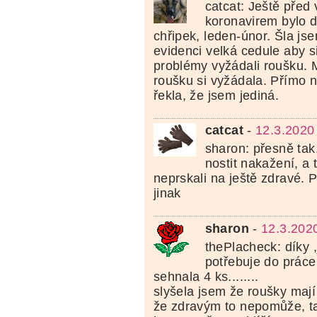
catcat: Ještě před
koronavirem bylo 
chřipek, leden-únor. Šla j
evidenci velká cedule aby si
problémy vyžádali roušku. 
roušku si vyžádala. Přímo n
řekla, že jsem jediná.
catcat
-
12.3.2020
sharon: přesně tak
nostit nakažení, a 
neprskali na ještě zdravé. P
jinak
sharon
-
12.3.202
thePlacheck: díky ,
potřebuje do práce
sehnala 4 ks........
slyšela jsem že roušky mají n
že zdravým to nepomůže, ta