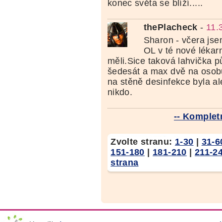
konec světa se blíží.....
thePlacheck
-
11.
Sharon - včera jsem
OL v té nové lékar
měli.Sice taková lahvička p
šedesát a max dvě na osob
na stěně desinfekce byla a
nikdo.
-- Kompletn
Zvolte stranu:
1-30
|
31-6
151-180
|
181-210
|
211-2
strana