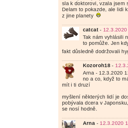
sla k doktorovi, vzala jsem s
Delam to pokazde, ale lidi 
z jine planety
catcat
-
12.3.2020
Tak nám vyhlásili 
to pomůže. Jen kdy
fakt důsledně dodržovali hy
Kozoroh18
-
12.3
Arna - 12.3.2020 1
no a co, když to m
mít i ti druzí
myšlení některých lidí je d
pobývala dcera v Japonsku, 
se nosí hodně.
Arna
-
12.3.2020 