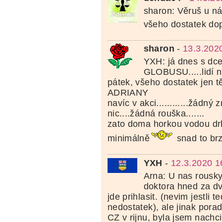
sharon: Věruš u n
všeho dostatek do
sharon
-
13.3.202
YXH: já dnes s dce
GLOBUSU.....lidí 
pátek, všeho dostatek jen t
ADRIANY
navíc v akci............žádný 
nic....žádná rouška.......
zato doma horkou vodou drh
minimálně
snad to brz
YXH
-
12.3.2020 1
Arna: U nas rousky
doktora hned za dv
jde prihlasit. (nevim jestli t
nedostatek), ale jinak porad
CZ v rijnu, byla jsem nachc