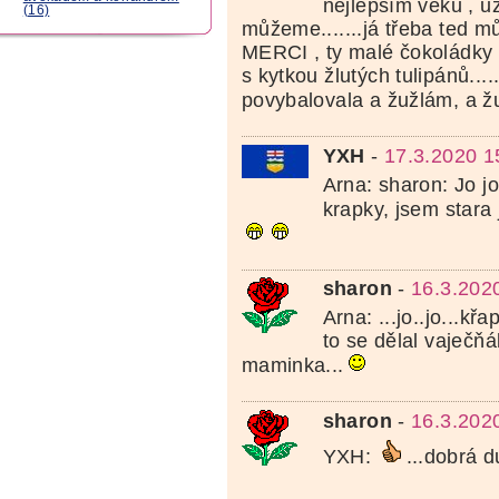
nejlepším věku , u
(16)
můžeme.......já třeba ted m
MERCI , ty malé čokoládky 
s kytkou žlutých tulipánů.....
povybalovala a žužlám, a žu
YXH
-
17.3.2020 1
Arna: sharon: Jo j
krapky, jsem star
sharon
-
16.3.202
Arna: ...jo..jo...kř
to se dělal vaječňák
maminka...
sharon
-
16.3.202
YXH:
...dobrá d