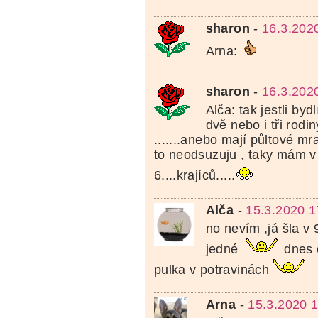
sharon
-
16.3.202
Arna:
sharon
-
16.3.202
Alča: tak jestli by
dvě nebo i tři rodi
.......anebo mají půltové mr
to neodsuzuju , taky mám v
6....krajíců.....
Alča
-
15.3.2020 1
no nevím ,já šla v 
jedné
dnes 
pulka v potravinách
Arna
-
15.3.2020 