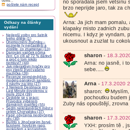
oběd...
no sporadala jsem vetsinu s
pošlete nám recept
brzo neprijde jaro, tak za c
Arna: Ja jich mam pomalu, 
Odkazy na články
vydání
klapaky misto zadnich zubu,
nicemu. I kdyz je vyndam, 
Nejlepší volby pro šatník
tvého dítěte (1)
ukousnout a zuzlat tu coko
Onemocnění žlučníku –
poznejte ty nejčastější a
zjistěte, co znamenají (13)
Darování vajíček očima
sharon
-
18.3.202
žen: Co cítí až 72 % dárkyň
a proč o tom nikdo
Arna: no jasně, i 
nemluví? (44)
Jak interaktivní hračky pro
sebe.....
psy zlepší život vašeho
mazlíčka (26)
Recenze nejmódnějších
modelů pánských sandálů:
Arna
-
17.3.2020 
4 návrhy na léto (27)
3 Nejlepší Destinace pro
sharon:
Myslím,
Last Minute dovolenou u
moře 2024 (39)
pochoutku budem je
Ozdobte se s grácii:
Průvodce výběrem
Zuby nás opouštějí, zrovna
dámských doplňků (55)
Sedm nejkrásnějších měst v
celém Chorvatsku (37)
Papír, obyčejná neobyčejná
sharon
-
17.3.202
věc (30)
Buritto s Jihočeským žervé,
YXH: prosím tě , j
fazolemi, hovězím ragú,
avokádem a koriandrem