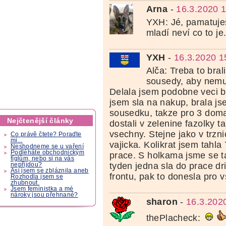
Arna
-
16.3.2020 
YXH: Jé, pamatuje
mladí neví co to je
YXH
-
16.3.2020 1
Alča: Treba to bra
sousedy, aby nemu
Delala jsem podobne veci b
jsem sla na nakup, brala j
sousedku, takze pro 3 doma
Nejčtenější články
dostali v zelenine fazolky t
vsechny. Stejne jako v trzni
Co právě čtete? Poraďte
mi...
vajicka. Kolikrat jsem tahla
Neshodneme se u vaření
Podléháte obchodnickým
prace. S holkama jsme se ta
fíglům, nebo si na vás
tyden jedna sla do prace dri
nepřijdou?
Asi jsem se zbláznila aneb
frontu, pak to donesla pro 
Rozhodla jsem se
zhubnout.
Jsem feministka a mé
nároky jsou přehnané?
sharon
-
16.3.202
thePlacheck: