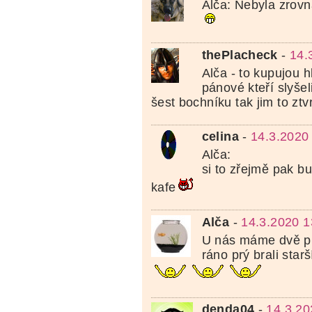
Alča: Nebyla zrov
thePlacheck
-
14.
Alča - to kupujou h
pánové kteří slyšel
šest bochníku tak jim to ztv
celina
-
14.3.2020
Alča:
si to zřejmě pak 
kafe
Alča
-
14.3.2020 1
U nás máme dvě pr
ráno prý brali starš
denda04
-
14.3.20