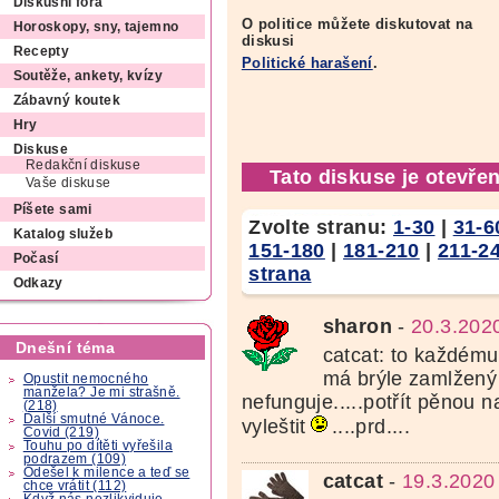
Diskusní fóra
O politice můžete diskutovat na
Horoskopy, sny, tajemno
diskusi
Recepty
Politické harašení
.
Soutěže, ankety, kvízy
Zábavný koutek
Hry
Diskuse
Redakční diskuse
Tato diskuse je otevřen
Vaše diskuse
Píšete sami
Zvolte stranu:
1-30
|
31-6
Katalog služeb
151-180
|
181-210
|
211-2
Počasí
strana
Odkazy
sharon
-
20.3.202
Dnešní téma
catcat: to každému 
má brýle zamlžený
Opustit nemocného
manžela? Je mi strašně.
nefunguje.....potřít pěnou n
(218)
Další smutné Vánoce.
vyleštit
....prd....
Covid (219)
Touhu po dítěti vyřešila
podrazem (109)
Odešel k milence a teď se
catcat
-
19.3.2020
chce vrátit (112)
Když nás nezlikviduje