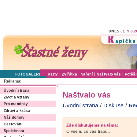
DNES JE
9.8.
FOTOGALERIE
Karty
Zvířátka
Vaření
Naštvalo vás
Potěši
Reklama:
Úvodní strana
Naštvalo vás
Život a vztahy
Pro maminky
Úvodní strana
/
Diskuse
/
Re
Zdraví a krása
Náš domov
Cestování
Zde diskutujeme na téma:
O všem, co vás trápí...
Společnost