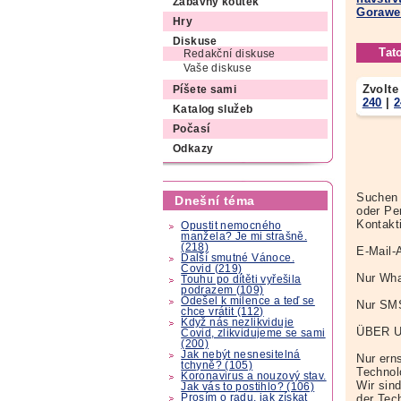
Zábavný koutek
Gorawe
Hry
Diskuse
Tat
Redakční diskuse
Vaše diskuse
Zvolte
Píšete sami
240
|
2
Katalog služeb
Počasí
Odkazy
Suchen 
Dnešní téma
oder Pe
Kontakt
Opustit nemocného
manžela? Je mi strašně.
(218)
E-Mail-
Další smutné Vánoce.
Covid (219)
Nur Wha
Touhu po dítěti vyřešila
podrazem (109)
Odešel k milence a teď se
Nur SM
chce vrátit (112)
Když nás nezlikviduje
ÜBER 
Covid, zlikvidujeme se sami
(200)
Jak nebýt nesnesitelná
Nur erns
tchyně? (105)
Technol
Koronavirus a nouzový stav.
Wir sin
Jak vás to postihlo? (106)
Prosím o radu, jak získat
der Tech