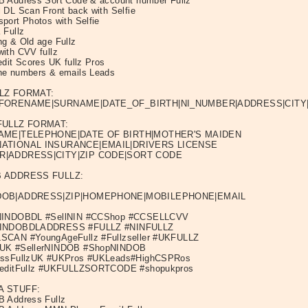
 Address Sort Code & account number Fullz
 DL Scan Front back with Selfie
port Photos with Selfie
 Fullz
g & Old age Fullz
ith CVV fullz
edit Scores UK fullz Pros
e numbers & emails Leads
LZ FORMAT:
_FORENAME|SURNAME|DATE_OF_BIRTH|NI_NUMBER|ADDRESS|CIT
FULLZ FORMAT:
AME|TELEPHONE|DATE OF BIRTH|MOTHER'S MAIDEN
ATIONAL INSURANCE|EMAIL|DRIVERS LICENSE
|ADDRESS|CITY|ZIP CODE|SORT CODE
 ADDRESS FULLZ:
DOB|ADDRESS|ZIP|HOMEPHONE|MOBILEPHONE|EMAIL
NINDOBDL #SellNIN #CCShop #CCSELLCVV
INDOBDLADDRESS #FULLZ #NINFULLZ
SCAN #YoungAgeFullz #Fullzseller #UKFULLZ
UK #SellerNINDOB #ShopNINDOB
essFullzUK #UKPros #UKLeads#HighCSPRos
reditFullz #UKFULLZSORTCODE #shopukpros
A STUFF:
 Address Fullz