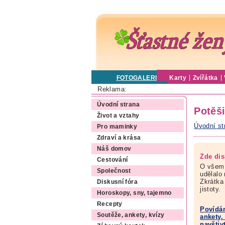
FOTOGALERIE
Karty
Zvířátka
Reklama:
Úvodní strana
Potěši
Život a vztahy
Úvodní st
Pro maminky
Zdraví a krása
Náš domov
Zde dis
Cestování
O všem,
Společnost
udělalo
Zkrátka
Diskusní fóra
jistoty.
Horoskopy, sny, tajemno
Recepty
Povídán
Soutěže, ankety, kvízy
ankety.
navštiv