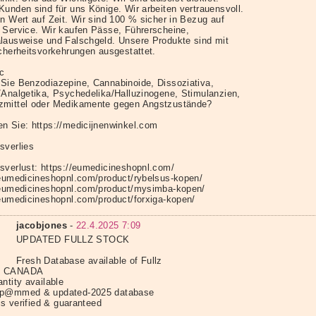
Kunden sind für uns Könige. Wir arbeiten vertrauensvoll.
en Wert auf Zeit. Wir sind 100 % sicher in Bezug auf
 Service. Wir kaufen Pässe, Führerscheine,
lausweise und Falschgeld. Unsere Produkte sind mit
icherheitsvorkehrungen ausgestattet.
ic
Sie Benzodiazepine, Cannabinoide, Dissoziativa,
/Analgetika, Psychedelika/Halluzinogene, Stimulanzien,
mittel oder Medikamente gegen Angstzustände?
n Sie: https://medicijnenwinkel.com
sverlies
sverlust: https://eumedicineshopnl.com/
/eumedicineshopnl.com/product/rybelsus-kopen/
/eumedicineshopnl.com/product/mysimba-kopen/
/eumedicineshopnl.com/product/forxiga-kopen/
jacobjones
-
22.4.2025 7:09
UPDATED FULLZ STOCK
Fresh Database available of Fullz
K CANADA
ntity available
Sp@mmed & updated-2025 database
 is verified & guaranteed