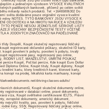
i chemický roztok SSD pro čištění všech typů bankovek.
ejlepším a jedinečným výrobcem VYSOCE KVALITNÍCH
itelných padělaných bankovek, přičemž po celém světě
oběhu miliardy našich produktů. Tel: +16465806302 Do
emí světa dodáváme pouze originální vysoce kvalitní
né měny NOTES. TYTO BANKOVKY JSOU VYSOCE K
ENÍ OD DOTEKU A NA HMOTU NA RUCE A VZHLEDU
 TYTO PENÍZE NESOU JEDNOTLIVÉ SÉRIOVÉ LISTY
HÁZEJÍ VŠECHNY BEZPEČNOSTNÍ TESTY VČETNĚ
ĚTLA A JODOVÝCH ZNAČOVAČŮ NA PADĚLOVANÉ
 třídy Dospělí, Koupit skutečný registrovaný řidičský
 koupit registrované občanské průkazy, skutečné ID karty,
, koupit povolení k pobytu, povolení k pobytu, trvalý
oupit registrované pasy, registrovaný pas online,
ný, RODNÝ LIST, MANŽELSTVÍ, ÚMRTNÍ POUKAZ
é peníze Koupit, Počítat peníze, Kde koupit Euro Dollar
ed Diploma Online, Koupit tituly, Koupit diplomy, Koupit
 kreditní kartu, klony kreditních karet, klonové karty,
 na konopí na prodej, lékařská karta marihuany, konopí
://darkwebdocuments.net/driving-classes-adults/
 hlavních dokumentů, Koupit skutečné dokumenty online,
ty registrované v databázi online, pravé dokumenty,
ravá víza, Koupit ověřitelné certifikované IELTS, Právní
ty, evropské dokumenty, americký dokument,
ty nejvyšší kvality, pas, povolení k pobytu, řidičské
 rodné listy, SSN, Registrovaný řidičský průkaz online,