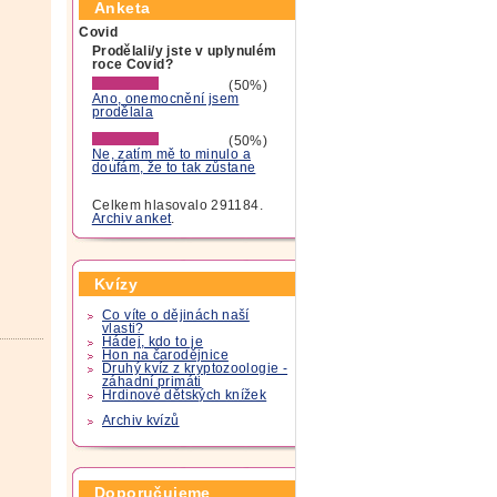
Anketa
Covid
Prodělali/y jste v uplynulém
roce Covid?
(50%)
Ano, onemocnění jsem
prodělala
(50%)
Ne, zatím mě to minulo a
doufám, že to tak zůstane
Celkem hlasovalo 291184.
Archiv anket
.
Kvízy
Co víte o dějinách naší
vlasti?
Hádej, kdo to je
Hon na čarodějnice
Druhý kvíz z kryptozoologie -
záhadní primáti
Hrdinové dětských knížek
Archiv kvízů
Doporučujeme