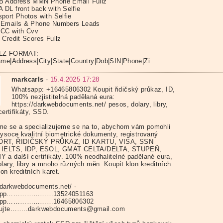
B Address MMN Phone Email Fullz
DL front back with Selfie
port Photos with Selfie
 Emails & Phone Numbers Leads
CC with Cvv
 Credit Scores Fullz
LZ FORMAT:
ame|Address|City|State|Country|Dob|SIN|Phone|Zi
markcarls
-
15.4.2025 17:28
Whatsapp: +16465806302 Koupit řidičský průkaz, ID,
100% nezjistitelná padělaná eura:
https://darkwebdocuments.net/ pesos, dolary, libry,
 certifikáty, SSD.
e se a specializujeme se na to, abychom vám pomohli
vysoce kvalitní biometrické dokumenty, registrovaný
RT, ŘIDIČSKÝ PRŮKAZ, ID KARTU, VISA, SSN
 IELTS, IDP, ESOL, GMAT CELTA/DELTA, STUPEŇ,
 a další certifikáty. 100% neodhalitelné padělané eura,
olary, libry a mnoho různých měn. Koupit klon kreditních
lon kreditních karet.
//darkwebdocuments.net/ -
App…………………13524051163
App…………………16465806302
tujte……..darkwebdocuments@gmail.com