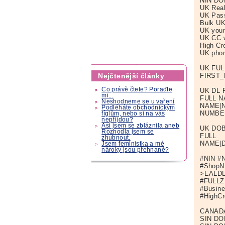
NIN DOB
UK Real
UK Pass
Bulk UK
UK youn
UK CC w
High Cr
UK phon
UK FUL
Nejčtenější články
FIRST
Co právě čtete? Poraďte
UK DL 
mi...
FULL N
Neshodneme se u vaření
NAME|N
Podléháte obchodnickým
NUMBER
fíglům, nebo si na vás
nepřijdou?
Asi jsem se zbláznila aneb
UK DOB
Rozhodla jsem se
FULL
zhubnout.
NAME|
Jsem feministka a mé
nároky jsou přehnané?
#NIN #
#ShopN
>EALDL
#FULLZ
#Busin
#HighC
CANAD
SIN DOB