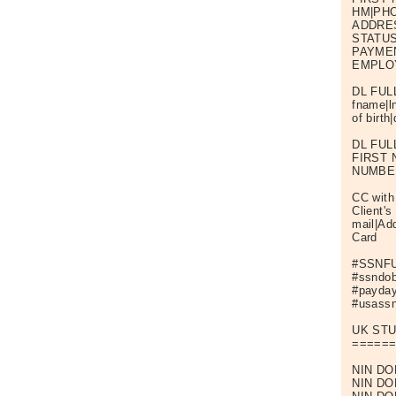
HM|PH
ADDRES
STATU
PAYME
EMPLO
DL FUL
fname|l
of birth
DL FUL
FIRST 
NUMBER
CC with
Client'
mail|Ad
Card
#SSNF
#ssndob
#payday
#usassn
UK STU
=====
NIN DOB
NIN DO