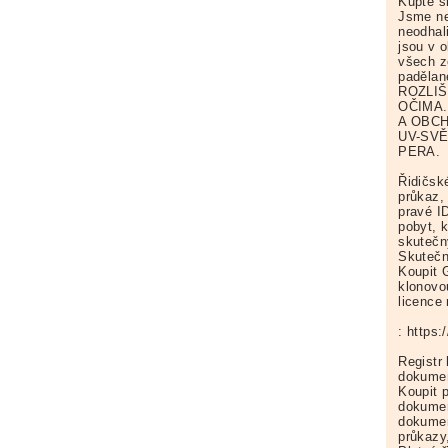
Kupte s
Jsme n
neodhal
jsou v 
všech z
paděla
ROZLIŠ
OČIMA.
A OBC
UV-SV
PERA.
Řidičské
průkaz,
pravé ID
pobyt, k
skuteč
Skutečn
Koupit G
klonovou
licence
: https
Registr
dokumen
Koupit p
dokumen
dokumen
průkazy,