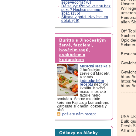
sebevědomí (70)
Unsere 
Dá se vydržet ve vztahu bez
Wir leg
sexu? Nechce se mnou
unseren
spát. (135)
Šikana v práci. Nevíme, co
Persona
dělat. (69)
allen S
Off Top
Suchen 
Buritto s Jihočeským
Opioide
Schmerz
žervé, fazolemi,
hovězím ragú,
Besuche
avokádem a
koriandrem
Gewicht
Mexická klasika
s
Jihočeským
Gewicht
žervé od Madety.
https:/
V tomto
https:/
jednoduchém
receptu
nechybí
https:/
kvalitní hovězí
maso, mexické
fazole nebo
avokádo. Šmrnc mu dáte
kořením Fajitas a koriandrem.
Zarolujte si dnešní dokonalý
oběd...
pošlete nám recept
USA U
Bulk qua
Fresh 
All info
Odkazy na články