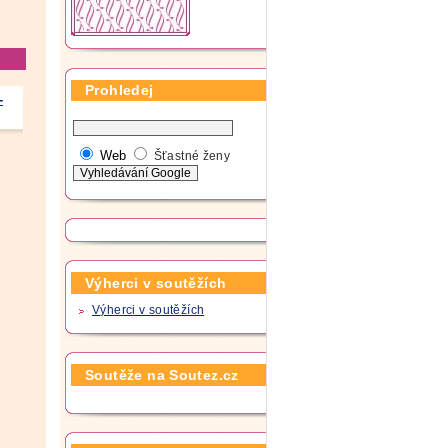
Prohledej
-
Web
Šťastné ženy
Výherci v soutěžích
Výherci v soutěžích
Soutěže na Soutez.cz