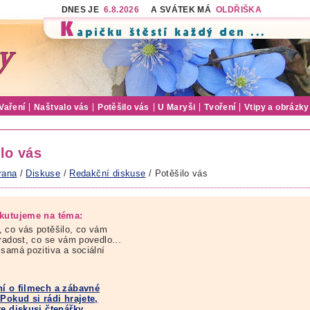
DNES JE
6.8.2026
A SVÁTEK MÁ
OLDŘIŠKA
Vaření
Naštvalo vás
Potěšilo vás
U Maryši
Tvoření
Vtipy a obrázky
lo vás
rana
/
Diskuse
/
Redakční diskuse
/ Potěšilo vás
kutujeme na téma:
 co vás potěšilo, co vám
 radost, co se vám povedlo...
 samá pozitiva a sociální
í o filmech a zábavné
 Pokud si rádi hrajete,
te diskusi čtenářky