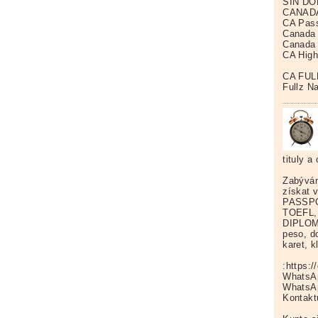
SIN DO
CANADA 
CA Pass
Canada
Canada 
CA High
CA FUL
Fullz N
tituly a
Zabývám
získat 
PASSPO
TOEFL,
DIPLOMY
peso, d
karet, k
:https:
Whats
Whats
Kontak