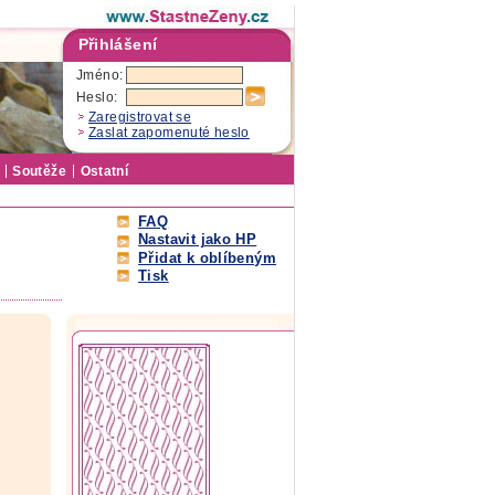
Přihlášení
Jméno:
Heslo:
Zaregistrovat se
Zaslat zapomenuté heslo
Soutěže
Ostatní
FAQ
Nastavit jako HP
Přidat k oblíbeným
Tisk