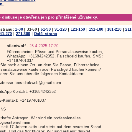
n.
o diskuse je otevřena jen pro přihlášené uživatelky.
 stranu:
1-30
|
31-60
|
61-90
|
91-120
|
121-150
|
151-180
|
181-210
|
211
41-270
|
271-300
|
Další strana
silentwolf
-
25.4.2025 17:20
Führerscheine, Pässe und Personalausweise kaufen,
WhatsApp: +31684242352, Falschgeld kaufen. SMS:
+14197401037
Sie nach einem Ort, an dem Sie Pässe, Führerscheine
rsonalausweise kaufen oder Falschgeld kaufen können?
ieren Sie uns über die folgenden Kontaktdaten:
Adresse: bestdarkweb@gmail.com
tsApp-Kontakt: +31684242352
S-Kontakt: +14197401037
UNS
thafte Anfragen. Wir sind ein professionelles
ogieunternehmen.
d seit 17 Jahren aktiv und stets auf dem neuesten Stand
nik. Und das Wichtigste: Wir sind äußerst diskret.