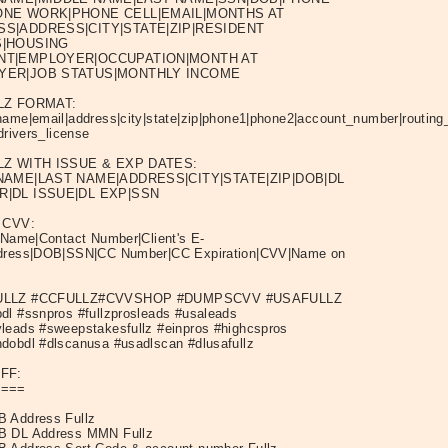
ONE WORK|PHONE CELL|EMAIL|MONTHS AT
S|ADDRESS|CITY|STATE|ZIP|RESIDENT
S|HOUSING
NT|EMPLOYER|OCCUPATION|MONTH AT
YER|JOB STATUS|MONTHLY INCOME
LZ FORMAT:
name|email|address|city|state|zip|phone1|phone2|account_number|routi
|drivers_license
LZ WITH ISSUE & EXP DATES:
NAME|LAST NAME|ADDRESS|CITY|STATE|ZIP|DOB|DL
|DL ISSUE|DL EXP|SSN
 CVV:
s Name|Contact Number|Client's E-
dress|DOB|SSN|CC Number|CC Expiration|CVV|Name on
ULLZ #CCFULLZ#CVVSHOP #DUMPSCVV #USAFULLZ
dl #ssnpros #fullzprosleads #usaleads
leads #sweepstakesfullz #einpros #highcspros
dobdl #dlscanusa #usadlscan #dlusafullz
FF:
====
 Address Fullz
B DL Address MMN Fullz