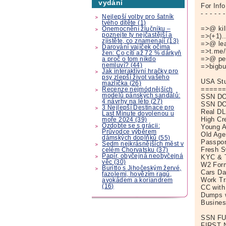
vydání
For Info
- - - - - -
Nejlepší volby pro šatník
tvého dítěte (1)
=>@ kil
Onemocnění žlučníku –
poznejte ty nejčastější a
=>(+1)..
zjistěte, co znamenají (13)
=>@ lea
Darování vajíček očima
=>t.me/
žen: Co cítí až 72 % dárkyň
=>@ pee
a proč o tom nikdo
nemluví? (44)
=>bigbu
Jak interaktivní hračky pro
psy zlepší život vašeho
USA Stu
mazlíčka (26)
=====
Recenze nejmódnějších
modelů pánských sandálů:
SSN DO
4 návrhy na léto (27)
SSN DO
3 Nejlepší Destinace pro
Real DL
Last Minute dovolenou u
High Cr
moře 2024 (39)
Ozdobte se s grácii:
Young A
Průvodce výběrem
Old Age
dámských doplňků (55)
Passpor
Sedm nejkrásnějších měst v
Fresh 
celém Chorvatsku (37)
Papír, obyčejná neobyčejná
KYC & T
věc (30)
W2 Form
Buritto s Jihočeským žervé,
Cars Da
fazolemi, hovězím ragú,
Work Tr
avokádem a koriandrem
(16)
CC with
Dumps w
Busines
SSN FU
FIRST 