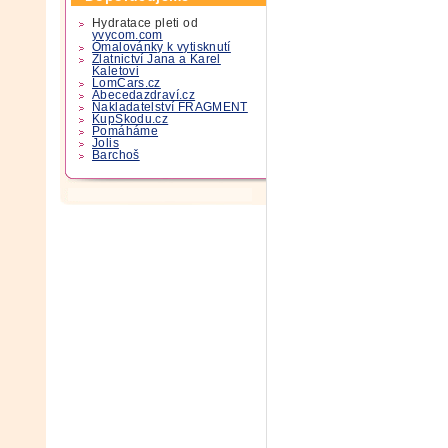
Hydratace pleti od
yvycom.com
Omalovánky k vytisknutí
Zlatnictví Jana a Karel
Kaletovi
LomCars.cz
Abecedazdraví.cz
Nakladatelství FRAGMENT
KupSkodu.cz
Pomáháme
Jolis
Barchoš