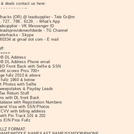
 & deals contact us here:
 - - - - - - - - - --
lhacks (OR) @ leadsupplier - Tele Gr@m
. 727.. 788.. 6129.. - What's App
dsupplier - VK Messenger ID
leadsproviderworldwide - TG Channel
terhacks - Skype
ll0334 at gmail dot com - E mail
ff:
=====
B DL Address
B DL Address Phone email
|ID Front Back with Selfie & SSN
edit scores Pros 700+
ge fullz 2010 & above
 fullz 1960 & below
t Photos with Selfie
Sweepstakes & Payday Leads
ax Return Stuff
s with DL front Back
tabase with Registration Numbers
avel Visa with SSN Photos
 CVV with billing address
ith Pin Track 101 & 202
s EIN Pros Fullz
LLZ FORMAT:
NAME|MIDDLE NAME|LAST NAME|SSN|DOB|PHONE