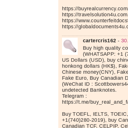
https://buyrealcurrency.com
https://travelsolution4u.com
https://www.counterfeitdocs
https://globaldocuments4u.
cartercris162
-
30
Buy high quality c
(WHATSAPP: +1 (7
US Dollars (USD), buy chi
honkong dollars (HK$), Fak
Chinese money(CNY), Fake 
Fake Euro, Buy Canadian D
(WeChat ID : Scottbowers44
undetected Banknotes.
Telegram :
https://t.me/buy_real_and_
Buy TOEFL, IELTS, TOEIC
+1(740)280-2019), buy Can
Canadian TCF, CELPIP, Celt