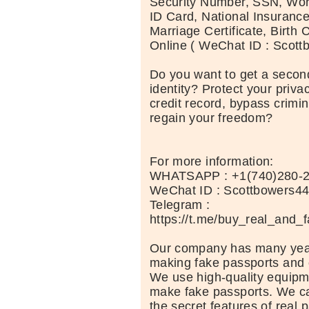
Security Number, SSN, Wor
ID Card, National Insuranc
Marriage Certificate, Birth C
Online ( WeChat ID : Scott
Do you want to get a second
identity? Protect your priva
credit record, bypass crimi
regain your freedom?
For more information:
WHATSAPP : +1(740)280-
WeChat ID : Scottbowers4
Telegram :
https://t.me/buy_real_and_
Our company has many year
making fake passports and 
We use high-quality equipm
make fake passports. We car
the secret features of real 