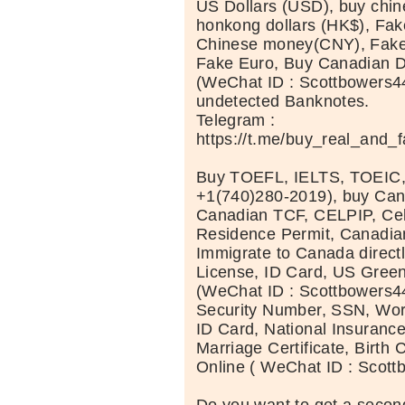
US Dollars (USD), buy chi
honkong dollars (HK$), Fak
Chinese money(CNY), Fake 
Fake Euro, Buy Canadian D
(WeChat ID : Scottbowers44
undetected Banknotes.
Telegram :
https://t.me/buy_real_and_
Buy TOEFL, IELTS, TOEIC
+1(740)280-2019), buy Can
Canadian TCF, CELPIP, Celt
Residence Permit, Canadia
Immigrate to Canada directl
License, ID Card, US Green
(WeChat ID : Scottbowers44
Security Number, SSN, Wor
ID Card, National Insuranc
Marriage Certificate, Birth C
Online ( WeChat ID : Scott