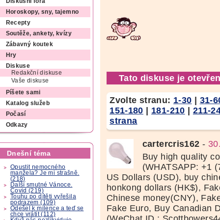
Diskusní fóra
Horoskopy, sny, tajemno
Recepty
Soutěže, ankety, kvízy
Zábavný koutek
Hry
Diskuse
Redakční diskuse
Tato diskuse je otevřen
Vaše diskuse
Píšete sami
Zvolte stranu:
1-30
|
31-6
Katalog služeb
151-180
|
181-210
|
211-2
Počasí
strana
Odkazy
cartercris162
-
30
Dnešní téma
Buy high quality c
(WHATSAPP: +1 (7
Opustit nemocného
manžela? Je mi strašně.
US Dollars (USD), buy chi
(218)
Další smutné Vánoce.
honkong dollars (HK$), Fak
Covid (219)
Chinese money(CNY), Fake 
Touhu po dítěti vyřešila
podrazem (109)
Fake Euro, Buy Canadian D
Odešel k milence a teď se
chce vrátit (112)
(WeChat ID : Scottbowers44
Když nás nezlikviduje