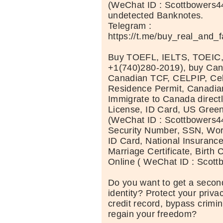
(WeChat ID : Scottbowers44
undetected Banknotes.
Telegram :
https://t.me/buy_real_and_
Buy TOEFL, IELTS, TOEIC
+1(740)280-2019), buy Can
Canadian TCF, CELPIP, Celt
Residence Permit, Canadia
Immigrate to Canada directl
License, ID Card, US Green
(WeChat ID : Scottbowers44
Security Number, SSN, Wor
ID Card, National Insuranc
Marriage Certificate, Birth C
Online ( WeChat ID : Scott
Do you want to get a second
identity? Protect your priva
credit record, bypass crimi
regain your freedom?