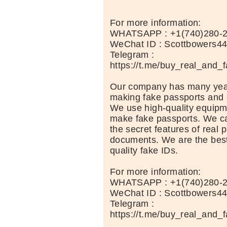
For more information:
WHATSAPP : +1(740)280-
WeChat ID : Scottbowers4
Telegram :
https://t.me/buy_real_and_
Our company has many year
making fake passports and 
We use high-quality equipm
make fake passports. We car
the secret features of real 
documents. We are the best
quality fake IDs.
For more information:
WHATSAPP : +1(740)280-
WeChat ID : Scottbowers4
Telegram :
https://t.me/buy_real_and_