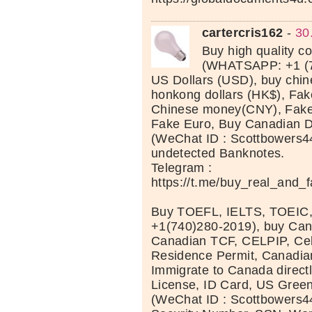
cartercris162
-
30
Buy high quality c
(WHATSAPP: +1 (7
US Dollars (USD), buy chi
honkong dollars (HK$), Fak
Chinese money(CNY), Fake 
Fake Euro, Buy Canadian D
(WeChat ID : Scottbowers44
undetected Banknotes.
Telegram :
https://t.me/buy_real_and_
Buy TOEFL, IELTS, TOEIC
+1(740)280-2019), buy Can
Canadian TCF, CELPIP, Celt
Residence Permit, Canadia
Immigrate to Canada directl
License, ID Card, US Green
(WeChat ID : Scottbowers44