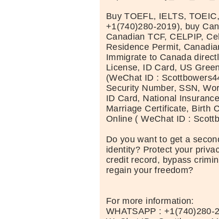
Buy TOEFL, IELTS, TOEIC
+1(740)280-2019), buy Can
Canadian TCF, CELPIP, Celt
Residence Permit, Canadia
Immigrate to Canada directl
License, ID Card, US Green
(WeChat ID : Scottbowers44
Security Number, SSN, Wor
ID Card, National Insuranc
Marriage Certificate, Birth C
Online ( WeChat ID : Scott
Do you want to get a second
identity? Protect your priva
credit record, bypass crimi
regain your freedom?
For more information:
WHATSAPP : +1(740)280-