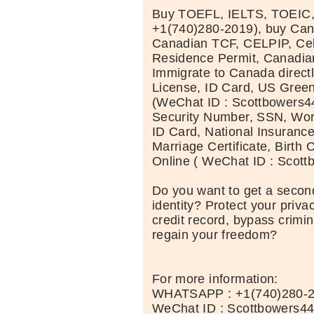
Buy TOEFL, IELTS, TOEIC
+1(740)280-2019), buy Can
Canadian TCF, CELPIP, Celt
Residence Permit, Canadia
Immigrate to Canada directl
License, ID Card, US Green
(WeChat ID : Scottbowers44
Security Number, SSN, Wor
ID Card, National Insuranc
Marriage Certificate, Birth C
Online ( WeChat ID : Scott
Do you want to get a second
identity? Protect your priva
credit record, bypass crimi
regain your freedom?
For more information:
WHATSAPP : +1(740)280-
WeChat ID : Scottbowers4