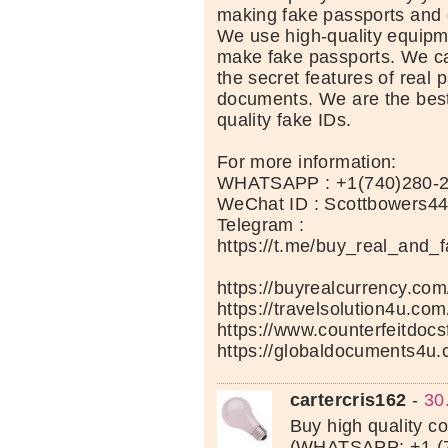
making fake passports and 
We use high-quality equipm
make fake passports. We car
the secret features of real 
documents. We are the best
quality fake IDs.
For more information:
WHATSAPP : +1(740)280-
WeChat ID : Scottbowers4
Telegram :
https://t.me/buy_real_and_
https://buyrealcurrency.com
https://travelsolution4u.com
https://www.counterfeitdocs
https://globaldocuments4u.
cartercris162
-
30
Buy high quality c
(WHATSAPP: +1 (7