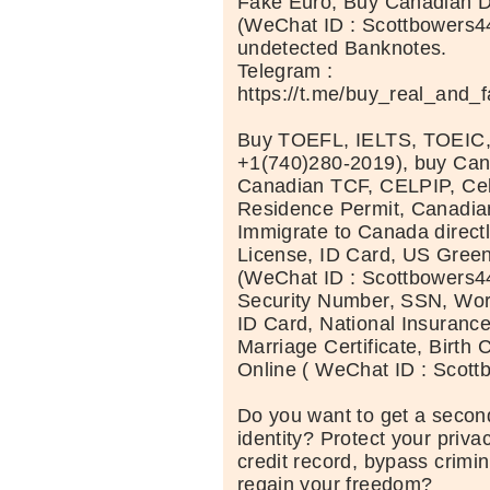
Fake Euro, Buy Canadian D
(WeChat ID : Scottbowers44
undetected Banknotes.
Telegram :
https://t.me/buy_real_and_
Buy TOEFL, IELTS, TOEIC
+1(740)280-2019), buy Can
Canadian TCF, CELPIP, Celt
Residence Permit, Canadia
Immigrate to Canada directl
License, ID Card, US Green
(WeChat ID : Scottbowers44
Security Number, SSN, Wor
ID Card, National Insuranc
Marriage Certificate, Birth C
Online ( WeChat ID : Scott
Do you want to get a second
identity? Protect your priva
credit record, bypass crimi
regain your freedom?