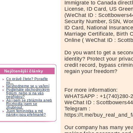
Immigrate to Canada directl
License, ID Card, US Green
(WeChat ID : Scottbowers44
Security Number, SSN, Wor
ID Card, National Insuranc
Marriage Certificate, Birth C
Online ( WeChat ID : Scott
Do you want to get a second
identity? Protect your priva
credit record, bypass crimi
regain your freedom?
Nejčtenější články
Co právě čtete? Poraďte
mi...
Neshodneme se u vaření
For more information:
Podléháte obchodnickým
fíglům, nebo si na vás
WHATSAPP : +1(740)280-
nepřijdou?
Asi jsem se zbláznila aneb
WeChat ID : Scottbowers4
Rozhodla jsem se
Telegram :
zhubnout.
Jsem feministka a mé
https://t.me/buy_real_and_
nároky jsou přehnané?
Our company has many year