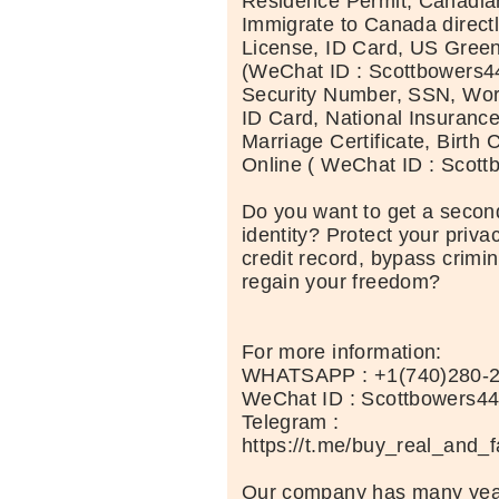
Residence Permit, Canadia
Immigrate to Canada directl
License, ID Card, US Green
(WeChat ID : Scottbowers44
Security Number, SSN, Wor
ID Card, National Insuranc
Marriage Certificate, Birth C
Online ( WeChat ID : Scott
Do you want to get a second
identity? Protect your priva
credit record, bypass crimi
regain your freedom?
For more information:
WHATSAPP : +1(740)280-
WeChat ID : Scottbowers4
Telegram :
https://t.me/buy_real_and_
Our company has many year