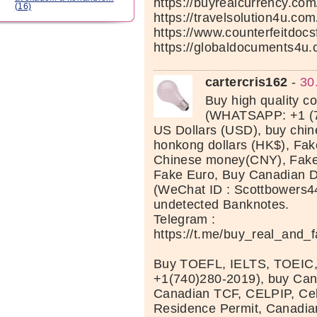
https://buyrealcurrency.com
(16)
https://travelsolution4u.com
https://www.counterfeitdocs
https://globaldocuments4u.
cartercris162
-
30
Buy high quality c
(WHATSAPP: +1 (7
US Dollars (USD), buy chi
honkong dollars (HK$), Fak
Chinese money(CNY), Fake 
Fake Euro, Buy Canadian D
(WeChat ID : Scottbowers44
undetected Banknotes.
Telegram :
https://t.me/buy_real_and_
Buy TOEFL, IELTS, TOEIC
+1(740)280-2019), buy Can
Canadian TCF, CELPIP, Celt
Residence Permit, Canadia