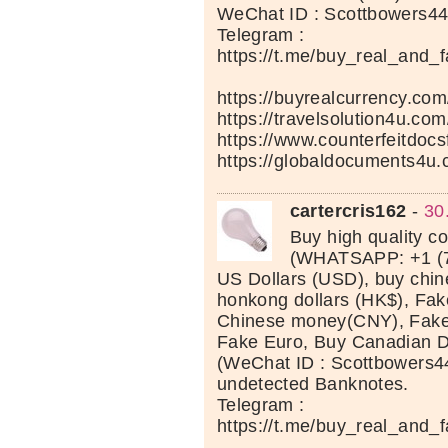
WeChat ID : Scottbowers4
Telegram :
https://t.me/buy_real_and_
https://buyrealcurrency.com
https://travelsolution4u.com
https://www.counterfeitdocs
https://globaldocuments4u.
cartercris162
-
30
Buy high quality c
(WHATSAPP: +1 (7
US Dollars (USD), buy chi
honkong dollars (HK$), Fak
Chinese money(CNY), Fake 
Fake Euro, Buy Canadian D
(WeChat ID : Scottbowers44
undetected Banknotes.
Telegram :
https://t.me/buy_real_and_