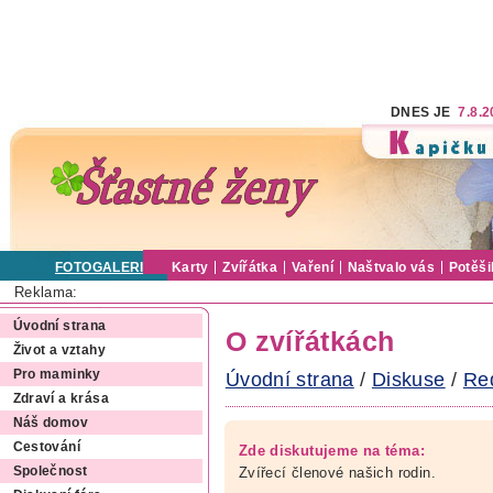
DNES JE
7.8.
FOTOGALERIE
Karty
Zvířátka
Vaření
Naštvalo vás
Potěši
Reklama:
Úvodní strana
O zvířátkách
Život a vztahy
Pro maminky
Úvodní strana
/
Diskuse
/
Re
Zdraví a krása
Náš domov
Cestování
Zde diskutujeme na téma:
Zvířecí členové našich rodin.
Společnost