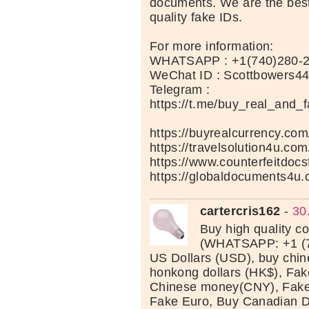
documents. We are the best
quality fake IDs.
For more information:
WHATSAPP : +1(740)280-
WeChat ID : Scottbowers4
Telegram :
https://t.me/buy_real_and_
https://buyrealcurrency.com
https://travelsolution4u.com
https://www.counterfeitdocs
https://globaldocuments4u.
cartercris162
-
30
Buy high quality c
(WHATSAPP: +1 (7
US Dollars (USD), buy chi
honkong dollars (HK$), Fak
Chinese money(CNY), Fake 
Fake Euro, Buy Canadian D