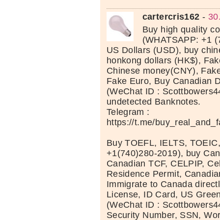
cartercris162
-
30
Buy high quality c
(WHATSAPP: +1 (7
US Dollars (USD), buy chi
honkong dollars (HK$), Fak
Chinese money(CNY), Fake 
Fake Euro, Buy Canadian D
(WeChat ID : Scottbowers44
undetected Banknotes.
Telegram :
https://t.me/buy_real_and_
Buy TOEFL, IELTS, TOEIC
+1(740)280-2019), buy Can
Canadian TCF, CELPIP, Celt
Residence Permit, Canadia
Immigrate to Canada directl
License, ID Card, US Green
(WeChat ID : Scottbowers44
Security Number, SSN, Wor