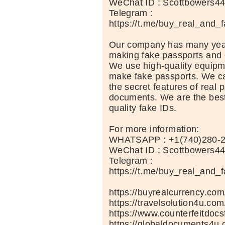
WeChat ID : Scottbowers4
Telegram :
https://t.me/buy_real_and_
Our company has many year
making fake passports and 
We use high-quality equipm
make fake passports. We car
the secret features of real 
documents. We are the best
quality fake IDs.
For more information:
WHATSAPP : +1(740)280-
WeChat ID : Scottbowers4
Telegram :
https://t.me/buy_real_and_
https://buyrealcurrency.com
https://travelsolution4u.com
https://www.counterfeitdocs
https://globaldocuments4u.