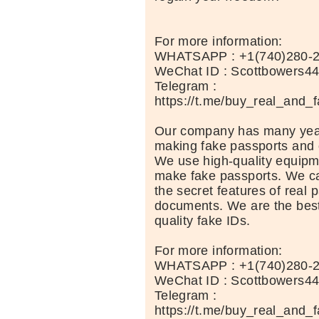
For more information:
WHATSAPP : +1(740)280-
WeChat ID : Scottbowers4
Telegram :
https://t.me/buy_real_and_
Our company has many year
making fake passports and 
We use high-quality equipm
make fake passports. We car
the secret features of real 
documents. We are the best
quality fake IDs.
For more information:
WHATSAPP : +1(740)280-
WeChat ID : Scottbowers4
Telegram :
https://t.me/buy_real_and_