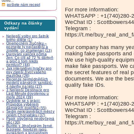
oběd...
pošlete nám recept
For more information:
WHATSAPP : +1(740)280-
WeChat ID : Scottbowers4
Odkazy na články
Telegram :
vydání
https://t.me/buy_real_and_
Nejlepší volby pro šatník
tvého dítěte (1)
Onemocnění žlučníku –
Our company has many year
poznejte ty nejčastější a
zjistěte, co znamenají (13)
making fake passports and 
Darování vajíček očima
žen: Co cítí až 72 % dárkyň
We use high-quality equipm
a proč o tom nikdo
make fake passports. We car
nemluví? (44)
Jak interaktivní hračky pro
the secret features of real 
psy zlepší život vašeho
mazlíčka (26)
documents. We are the best
Recenze nejmódnějších
modelů pánských sandálů:
quality fake IDs.
4 návrhy na léto (27)
3 Nejlepší Destinace pro
Last Minute dovolenou u
For more information:
moře 2024 (39)
Ozdobte se s grácii:
WHATSAPP : +1(740)280-
Průvodce výběrem
dámských doplňků (55)
WeChat ID : Scottbowers4
Sedm nejkrásnějších měst v
Telegram :
celém Chorvatsku (37)
Papír, obyčejná neobyčejná
https://t.me/buy_real_and_
věc (30)
Buritto s Jihočeským žervé,
fazolemi, hovězím ragú,
avokádem a koriandrem