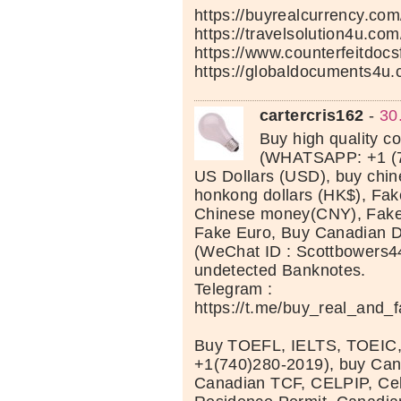
https://buyrealcurrency.com
https://travelsolution4u.com
https://www.counterfeitdocs
https://globaldocuments4u.
cartercris162
-
30
Buy high quality c
(WHATSAPP: +1 (7
US Dollars (USD), buy chi
honkong dollars (HK$), Fak
Chinese money(CNY), Fake 
Fake Euro, Buy Canadian D
(WeChat ID : Scottbowers44
undetected Banknotes.
Telegram :
https://t.me/buy_real_and_
Buy TOEFL, IELTS, TOEIC
+1(740)280-2019), buy Can
Canadian TCF, CELPIP, Celt