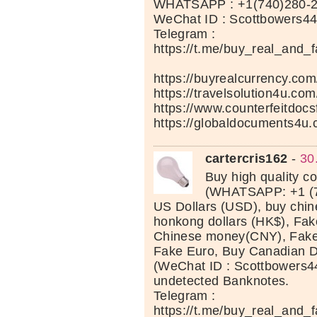
WHATSAPP : +1(740)280-
WeChat ID : Scottbowers4
Telegram :
https://t.me/buy_real_and_
https://buyrealcurrency.com
https://travelsolution4u.com
https://www.counterfeitdocs
https://globaldocuments4u.
cartercris162
-
30
Buy high quality c
(WHATSAPP: +1 (7
US Dollars (USD), buy chi
honkong dollars (HK$), Fak
Chinese money(CNY), Fake 
Fake Euro, Buy Canadian D
(WeChat ID : Scottbowers44
undetected Banknotes.
Telegram :
https://t.me/buy_real_and_