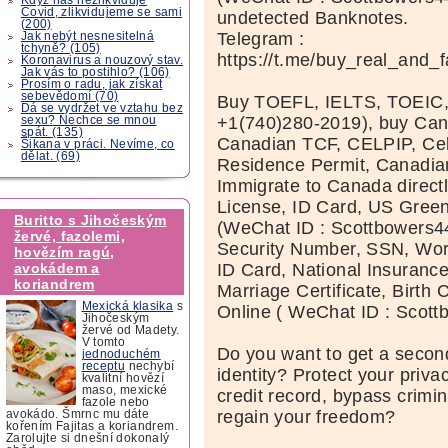
Covid, zlikvidujeme se sami
undetected Banknotes.
(200)
Telegram :
Jak nebýt nesnesitelná
tchyně? (105)
https://t.me/buy_real_and_
Koronavirus a nouzový stav.
Jak vás to postihlo? (106)
Prosím o radu, jak získat
sebevědomí (70)
Buy TOEFL, IELTS, TOEIC
Dá se vydržet ve vztahu bez
+1(740)280-2019), buy Can
sexu? Nechce se mnou
spát. (135)
Canadian TCF, CELPIP, Celt
Šikana v práci. Nevíme, co
dělat. (69)
Residence Permit, Canadia
Immigrate to Canada directl
License, ID Card, US Green
Buritto s Jihočeským
(WeChat ID : Scottbowers44
žervé, fazolemi,
Security Number, SSN, Wor
hovězím ragú,
ID Card, National Insuranc
avokádem a
koriandrem
Marriage Certificate, Birth C
Mexická klasika
s
Online ( WeChat ID : Scott
Jihočeským
žervé od Madety.
V tomto
Do you want to get a second
jednoduchém
receptu
nechybí
identity? Protect your priva
kvalitní hovězí
maso, mexické
credit record, bypass crimi
fazole nebo
regain your freedom?
avokádo. Šmrnc mu dáte
kořením Fajitas a koriandrem.
Zarolujte si dnešní dokonalý