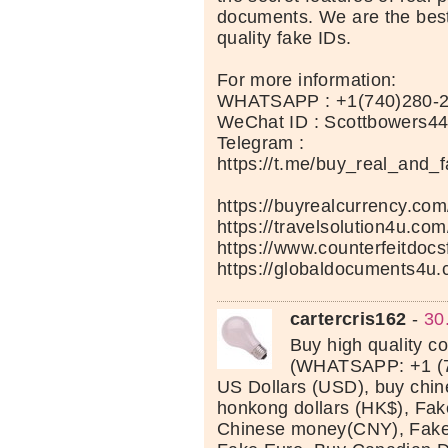
documents. We are the best
quality fake IDs.
For more information:
WHATSAPP : +1(740)280-
WeChat ID : Scottbowers4
Telegram :
https://t.me/buy_real_and_
https://buyrealcurrency.com
https://travelsolution4u.com
https://www.counterfeitdocs
https://globaldocuments4u.
cartercris162
-
30
Buy high quality c
(WHATSAPP: +1 (7
US Dollars (USD), buy chi
honkong dollars (HK$), Fak
Chinese money(CNY), Fake 