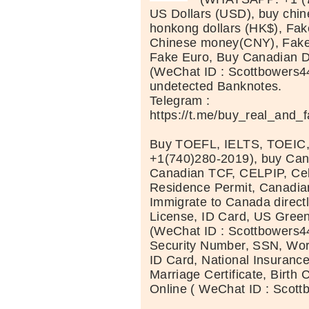
US Dollars (USD), buy chi
honkong dollars (HK$), Fak
Chinese money(CNY), Fake 
Fake Euro, Buy Canadian D
(WeChat ID : Scottbowers44
undetected Banknotes.
Telegram :
https://t.me/buy_real_and_
Buy TOEFL, IELTS, TOEIC
+1(740)280-2019), buy Can
Canadian TCF, CELPIP, Celt
Residence Permit, Canadia
Immigrate to Canada directl
License, ID Card, US Green
(WeChat ID : Scottbowers44
Security Number, SSN, Wor
ID Card, National Insuranc
Marriage Certificate, Birth C
Online ( WeChat ID : Scott