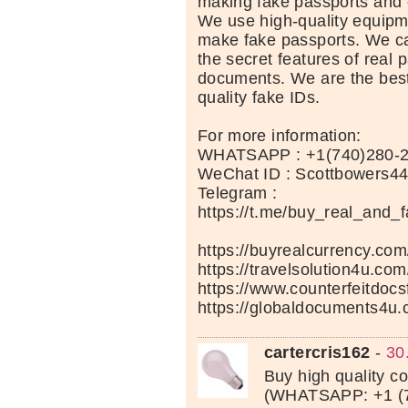
making fake passports and 
We use high-quality equipm
make fake passports. We car
the secret features of real 
documents. We are the best
quality fake IDs.
For more information:
WHATSAPP : +1(740)280-
WeChat ID : Scottbowers4
Telegram :
https://t.me/buy_real_and_
https://buyrealcurrency.com
https://travelsolution4u.com
https://www.counterfeitdocs
https://globaldocuments4u.
cartercris162
-
30
Buy high quality c
(WHATSAPP: +1 (7