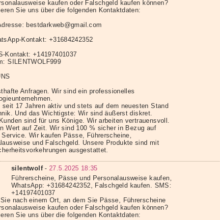
rsonalausweise kaufen oder Falschgeld kaufen können?
ieren Sie uns über die folgenden Kontaktdaten:
Adresse: bestdarkweb@gmail.com
tsApp-Kontakt: +31684242352
S-Kontakt: +14197401037
am: SILENTWOLF999
UNS
thafte Anfragen. Wir sind ein professionelles
ogieunternehmen.
d seit 17 Jahren aktiv und stets auf dem neuesten Stand
nik. Und das Wichtigste: Wir sind äußerst diskret.
Kunden sind für uns Könige. Wir arbeiten vertrauensvoll.
en Wert auf Zeit. Wir sind 100 % sicher in Bezug auf
 Service. Wir kaufen Pässe, Führerscheine,
lausweise und Falschgeld. Unsere Produkte sind mit
icherheitsvorkehrungen ausgestattet.
silentwolf
-
27.5.2025 18:35
Führerscheine, Pässe und Personalausweise kaufen,
WhatsApp: +31684242352, Falschgeld kaufen. SMS:
+14197401037
Sie nach einem Ort, an dem Sie Pässe, Führerscheine
rsonalausweise kaufen oder Falschgeld kaufen können?
ieren Sie uns über die folgenden Kontaktdaten: