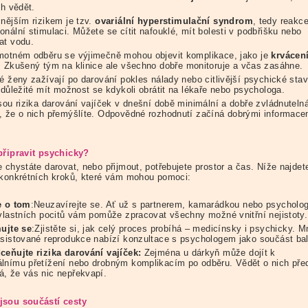
ch vědět.
žnějším rizikem je tzv.
ovariální
hyperstimula
ční
syndrom
, tedy reakce
nální stimulaci. Můžete se cítit nafouklé, mít bolesti v podbřišku nebo
at vodu.
motném odběru se výjimečně mohou objevit komplikace, jako je
krvácení
. Zkušený tým na klinice ale všechno dobře monitoruje a včas zasáhne.
ré ženy zažívají po darování pokles nálady nebo citlivější psychické sta
 důležité mít možnost se kdykoli obrátit na lékaře nebo psychologa.
sou rizika darování vajíček v dnešní době minimální a dobře zvládnutelná
, že o nich přemýšlíte. Odpovědné rozhodnutí začíná dobrými informace
připravit psychicky?
 chystáte darovat, nebo přijmout, potřebujete prostor a čas. Níže najdet
 konkrétních kroků, které vám mohou pomoci:
e o tom
:Neuzavírejte se. Ať už s partnerem, kamarádkou nebo psycholo
 vlastních pocitů vám pomůže zpracovat všechny možné vnitřní nejistoty.
ujte se
:Zjistěte si, jak celý proces probíhá – medicínsky i psychicky. 
asistované reprodukce nabízí konzultace s psychologem jako součást bal
eňujte rizika darování vajíček
:
Zejména u dárkyň může dojít k
lnímu přetížení nebo drobným komplikacím po odběru. Vědět o nich př
, že vás nic nepřekvapí.
sou součástí cesty