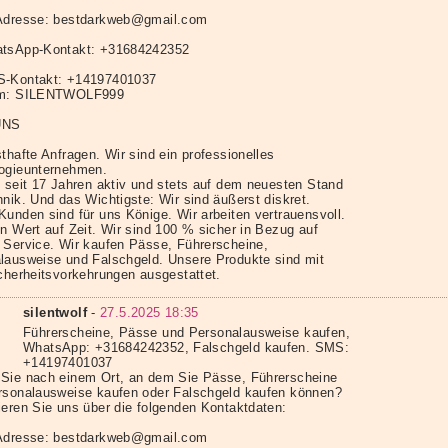
Adresse: bestdarkweb@gmail.com
tsApp-Kontakt: +31684242352
S-Kontakt: +14197401037
am: SILENTWOLF999
UNS
thafte Anfragen. Wir sind ein professionelles
ogieunternehmen.
d seit 17 Jahren aktiv und stets auf dem neuesten Stand
nik. Und das Wichtigste: Wir sind äußerst diskret.
Kunden sind für uns Könige. Wir arbeiten vertrauensvoll.
en Wert auf Zeit. Wir sind 100 % sicher in Bezug auf
 Service. Wir kaufen Pässe, Führerscheine,
lausweise und Falschgeld. Unsere Produkte sind mit
icherheitsvorkehrungen ausgestattet.
silentwolf
-
27.5.2025 18:35
Führerscheine, Pässe und Personalausweise kaufen,
WhatsApp: +31684242352, Falschgeld kaufen. SMS:
+14197401037
Sie nach einem Ort, an dem Sie Pässe, Führerscheine
rsonalausweise kaufen oder Falschgeld kaufen können?
ieren Sie uns über die folgenden Kontaktdaten:
Adresse: bestdarkweb@gmail.com