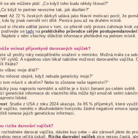
eň se ale můžete ptát: „Co když toho budu někdy litovat?“
 „Co když to partner nevezme tak, jak doufám?“
vost
: Až 72 % českých dárkyň udává jako hlavní motivaci pocit, že pomá
 kdo by jinak nemohl mít dítě. Peníze jsou až na druhém místě.
kud si chcete udělat jasno v tom, co přesně celý proces zahrnuje krok z
 podívejte se
tady
na
praktick
é
ho průvodce celým postupemdarování
. Najdete v něm všechny důležité informace přehledně na jednom místě.
může vnímat příjemkyně darovaných vajíček?
ste už prošly roky neúspěšného snažení o miminko. Možná máte za se
 IVF cyklů. A najednou vám lékař nabídne možnost darovaného vajíčka. C
íli říkáte?
 to vůbec moje dítě?“
 ho milovat stejně, když nebude geneticky moje?“
o tom mluvit s okolím? Nebo to zůstane naše tajemství?“
ázky jsou naprosto normální a sdílíte je s tisíci ženami po celém světě.
 cizí genetické informace do vlastního těla může být emočně velmi náročn
aprosto lidské.
vost
: Studie z USA z roku 2024 ukazuje, že 85 % příjemkyň, které využil
é vajíčko, nemělo v dlouhodobém horizontu žádné negativní emoce spoj
dítě nenese jejich genetickou informaci.
ou rizika darování vajíček?
 rozhodnete darovat vajíčka, dáváte kus sebe – ale zároveň jdete do pr
 sebou nese určitá úskalí.
Rizika darování vajíček
sice nejsou častá, ale