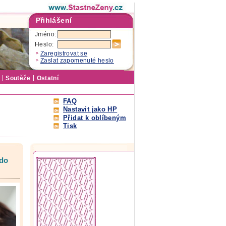
Přihlášení
Jméno:
Heslo:
Zaregistrovat se
Zaslat zapomenuté heslo
Soutěže
Ostatní
FAQ
Nastavit jako HP
Přidat k oblíbeným
Tisk
kdo