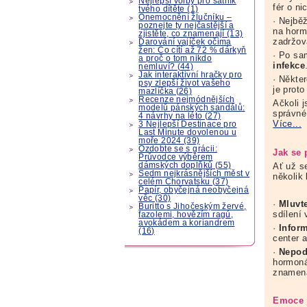
Nejlepší volby pro šatník
fér o ni
tvého dítěte (1)
Onemocnění žlučníku –
· Nejbě
poznejte ty nejčastější a
na hormo
zjistěte, co znamenají (13)
zadržov
Darování vajíček očima
žen: Co cítí až 72 % dárkyň
· Po sa
a proč o tom nikdo
infekce
nemluví? (44)
Jak interaktivní hračky pro
· Někte
psy zlepší život vašeho
je proto
mazlíčka (26)
Recenze nejmódnějších
Ačkoli j
modelů pánských sandálů:
správné
4 návrhy na léto (27)
Více...
3 Nejlepší Destinace pro
Last Minute dovolenou u
moře 2024 (39)
Ozdobte se s grácii:
Jak se 
Průvodce výběrem
dámských doplňků (55)
Ať už se
Sedm nejkrásnějších měst v
několik
celém Chorvatsku (37)
Papír, obyčejná neobyčejná
věc (30)
·
Mluvt
Buritto s Jihočeským žervé,
sdílení
fazolemi, hovězím ragú,
avokádem a koriandrem
·
Inform
(16)
center 
·
Nepodc
hormoná
znamená
Emoce j