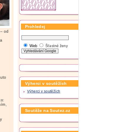
Prohledej
– od
e
na
Web
Šťastné ženy
muto
Výherci v soutěžích
Výherci v soutěžích
ko:
mím,
Soutěže na Soutez.cz
ly