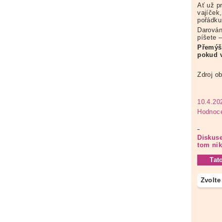
Ať už p
vajíček
pořádku
Darování
píšete –
Přemýšl
pokud 
Zdroj o
10.4.20
Hodnoce
Diskuse
tom ni
Tat
Zvolte