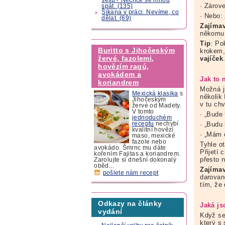
· Zárov
spát. (135)
Šikana v práci. Nevíme, co
· Nebo:
dělat. (69)
Zajíma
někomu,
Tip
: Po
Buritto s Jihočeským
krokem,
žervé, fazolemi,
vajíček
hovězím ragú,
avokádem a
Jak to 
koriandrem
Možná j
Mexická klasika
s
několik
Jihočeským
v tu chv
žervé od Madety.
V tomto
· „Bude
jednoduchém
receptu
nechybí
· „Budu
kvalitní hovězí
· „Mám 
maso, mexické
fazole nebo
Tyhle ot
avokádo. Šmrnc mu dáte
Přijetí
kořením Fajitas a koriandrem.
přesto n
Zarolujte si dnešní dokonalý
oběd...
Zajíma
pošlete nám recept
darovan
tím, že 
Odkazy na články
Jaká js
vydání
Když se
který s