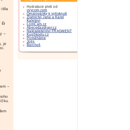
Hydratace pleti od
 těla
yvycom.com
Omalovánky k vytisknutí
Zlatnictví Jana a Karel
Kaletovi
 či
LomCars.cz
Abecedazdraví.cz
Nakladatelství FRAGMENT
vy –
KupSkodu.cz
Pomáháme
Jolis
, je
Barchoš
mi.
e
gem –
Mnoho
íčku.
edem