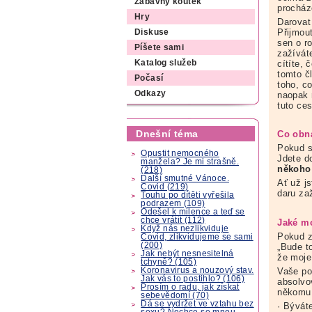
Zábavný koutek
procháze
Hry
Darovat
Přijmou
Diskuse
sen o r
Píšete sami
zažívát
cítíte, 
Katalog služeb
tomto č
Počasí
toho, co
Odkazy
naopak 
tuto ces
Dnešní téma
Co obná
Pokud s
Opustit nemocného
Jdete d
manžela? Je mi strašně.
někoho 
(218)
Další smutné Vánoce.
Ať už js
Covid (219)
daru za
Touhu po dítěti vyřešila
podrazem (109)
Odešel k milence a teď se
chce vrátit (112)
Jaké mo
Když nás nezlikviduje
Pokud z
Covid, zlikvidujeme se sami
(200)
„Bude to
Jak nebýt nesnesitelná
že moje 
tchyně? (105)
Vaše po
Koronavirus a nouzový stav.
Jak vás to postihlo? (106)
absolvo
Prosím o radu, jak získat
někomu 
sebevědomí (70)
Dá se vydržet ve vztahu bez
· Bývát
sexu? Nechce se mnou