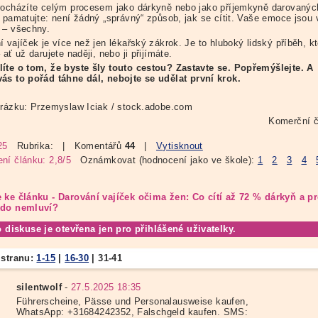
rocházíte celým procesem jako dárkyně nebo jako příjemkyně darovanýc
, pamatujte: není žádný „správný“ způsob, jak se cítit. Vaše emoce jsou 
 – všechny.
 vajíček je více než jen lékařský zákrok. Je to hluboký lidský příběh, k
 ať už darujete naději, nebo ji přijímáte.
íte o tom, že byste šly touto cestou? Zastavte se. Popřemýšlejte. A
vá
s to po
řá
d t
á
hne d
ál, nebojte se udělat první krok.
brázku: Przemyslaw Iciak / stock.adobe.com
Komerční č
25
Rubrika:
| Komentářů
44
|
Vytisknout
ní článku: 2,8/5
Oznámkovat (hodnocení jako ve škole):
1
2
3
4
 ke článku - Darování vajíček očima žen: Co cítí až 72 % dárkyň a p
kdo nemluví?
o diskuse je otevřena jen pro přihlášené uživatelky.
 stranu:
1-15
|
16-30
|
31-41
silentwolf
-
27.5.2025 18:35
Führerscheine, Pässe und Personalausweise kaufen,
WhatsApp: +31684242352, Falschgeld kaufen. SMS: