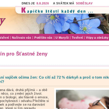
DNES JE
8.8.2026
A SVÁTEK MÁ
SOBĚSLAV
Vaření
Naštvalo vás
Potěšilo vás
U Maryši
Tvoření
Vtipy a obrázky
ín pro Šťastné ženy
ní vajíček očima žen: Co cítí až 72 % dárkyň a proč o tom ni
ví?
ena dává, druhá přijímá – a obě
 něco, co změní jejich život.
n o biologii, ale hlavně o emoce,
 pochybnosti i odvahu.Přečtěte si
nek a podívejte se na darování
en, které si tím opravdu