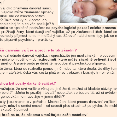
jí.
 vajíčko znamená darovat šanci.
t vajíčko může znamenat splněný
odině. Ale co všechno přitom
e? Jaké otázky si kladete, co
čeho se bojíte a co vás posiluje? V
lánku se společně podíváme na
psychologick
é
pozadí cel
é
ho procesu
 prožívají ženy, které darují své vajíčko, až po zkušenosti těch, které s
rozhodly přijmout tento mimořádný dar. Zároveň nabídneme tipy, jak se 
tu připravit psychicky i prakticky.
ší darování vajíček a proč je to tak zásadní?
e rozhodnete darovat vajíčka, neprocházíte jen medicínským procesem.
o něčeho hlubšího – do
rozhodnutí, kter
é
může zásadně ovlivnit život
jin
é
ho
. A právě proto je důležité nepodcenit psychickou přípravu.
te žena, která se rozhodla pomoci jiné, nebo ta, která doufá, že díky to
žije mateřství, čeká vás cesta plná emocí, otázek i krásných momentů.
hou být pocity dárkyně vajíček?
važujete, že své vajíčko věnujete jiné ženě, možná si kladete otázky ja
 bolet?“, „Mohu to později litovat?“ nebo „Jak se budu cítit, až si uvědo
genetická informace žije v jiném dítěti?“
city jsou naprosto v pořádku. Mnoho žen, které proces darování vajíček
valy, mluví o směsi emocí – od radosti přes strach až po pýchu, že moh
skutečně pomoct.
e
hrd
é
na to, že někomu umožňujete zaží
t mate
řství
.