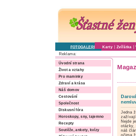
FOTOGALERIE
Karty
Zvířátka
Reklama:
Úvodní strana
Magaz
Život a vztahy
Pro maminky
Zdraví a krása
Náš domov
Darová
Cestování
nemlu
Společnost
Diskusní fóra
Jedna ž
zažívají
Horoskopy, sny, tajemno
Nejde je
Recepty
otázky,
náš člá
Soutěže, ankety, kvízy
očima ž