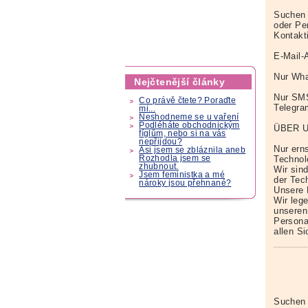
Suchen 
oder Pe
Kontakt
E-Mail-
Nur Wha
Nejčtenější články
Nur SM
Co právě čtete? Poraďte
Telegr
mi...
Neshodneme se u vaření
Podléháte obchodnickým
ÜBER 
fíglům, nebo si na vás
nepřijdou?
Nur erns
Asi jsem se zbláznila aneb
Technol
Rozhodla jsem se
zhubnout.
Wir sin
Jsem feministka a mé
der Tech
nároky jsou přehnané?
Unsere 
Wir leg
unseren
Persona
allen S
Suchen 