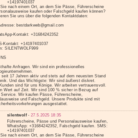
+14197401037
Sie nach einem Ort, an dem Sie Pässe, Führerscheine
rsonalausweise kaufen oder Falschgeld kaufen können?
ieren Sie uns über die folgenden Kontaktdaten:
Adresse: bestdarkweb@gmail.com
tsApp-Kontakt: +31684242352
S-Kontakt: +14197401037
am: SILENTWOLF999
UNS
thafte Anfragen. Wir sind ein professionelles
ogieunternehmen.
d seit 17 Jahren aktiv und stets auf dem neuesten Stand
nik. Und das Wichtigste: Wir sind äußerst diskret.
Kunden sind für uns Könige. Wir arbeiten vertrauensvoll.
en Wert auf Zeit. Wir sind 100 % sicher in Bezug auf
 Service. Wir kaufen Pässe, Führerscheine,
lausweise und Falschgeld. Unsere Produkte sind mit
icherheitsvorkehrungen ausgestattet.
silentwolf
-
27.5.2025 18:35
Führerscheine, Pässe und Personalausweise kaufen,
WhatsApp: +31684242352, Falschgeld kaufen. SMS:
+14197401037
Sie nach einem Ort, an dem Sie Pässe, Führerscheine