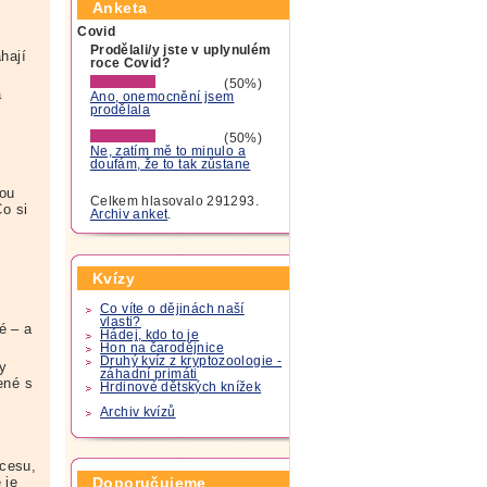
Anketa
Covid
Prodělali/y jste v uplynulém
hají
roce Covid?
(50%)
a
Ano, onemocnění jsem
prodělala
(50%)
Ne, zatím mě to minulo a
doufám, že to tak zůstane
bou
Celkem hlasovalo 291293.
o si
Archiv anket
.
Kvízy
Co víte o dějinách naší
vlasti?
é – a
Hádej, kdo to je
Hon na čarodějnice
Druhý kvíz z kryptozoologie -
y
záhadní primáti
ené s
Hrdinové dětských knížek
Archiv kvízů
ocesu,
Doporučujeme
 je