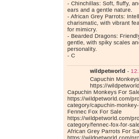
- Chinchillas: Soft, fluffy, a
ears and a gentle nature.
- African Grey Parrots: Intel
charismatic, with vibrant f
for mimicry.
- Bearded Dragons: Friendly
gentle, with spiky scales an
personality.
- C
wildpetworld
-
12
Capuchin Monkeys 
https://wildpetwor
Capuchin Monkeys For Sal
https://wildpetworld.com/pr
category/capuchin-monkey-f
Fennec Fox For Sale
https://wildpetworld.com/pr
category/fennec-fox-for-sal
African Grey Parrots For Sa
https://wildpetworld.com/pr