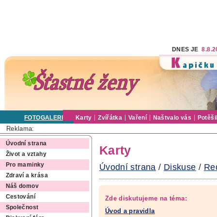
DNES JE
8.8.
FOTOGALERIE
Karty
Zvířátka
Vaření
Naštvalo vás
Potěši
Reklama:
Úvodní strana
Karty
Život a vztahy
Pro maminky
Úvodní strana
/
Diskuse
/
Re
Zdraví a krása
Náš domov
Cestování
Zde diskutujeme na téma:
Společnost
Úvod a pravidla