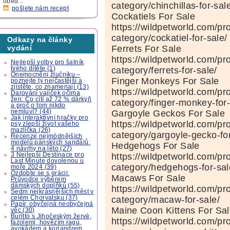
oběd...
category/chinchillas-for-sal
pošlete nám recept
Cockatiels For Sale
https://wildpetworld.com/pr
category/cockatiel-for-sale/
Odkazy na články
Ferrets For Sale
vydání
https://wildpetworld.com/pr
Nejlepší volby pro šatník
category/ferrets-for-sale/
tvého dítěte (1)
Onemocnění žlučníku –
Finger Monkeys For Sale
poznejte ty nejčastější a
zjistěte, co znamenají (13)
https://wildpetworld.com/pr
Darování vajíček očima
žen: Co cítí až 72 % dárkyň
category/finger-monkey-for-
a proč o tom nikdo
Gargoyle Geckos For Sale
nemluví? (44)
Jak interaktivní hračky pro
https://wildpetworld.com/pr
psy zlepší život vašeho
mazlíčka (26)
category/gargoyle-gecko-for
Recenze nejmódnějších
modelů pánských sandálů:
Hedgehogs For Sale
4 návrhy na léto (27)
https://wildpetworld.com/pr
3 Nejlepší Destinace pro
Last Minute dovolenou u
category/hedgehogs-for-sal
moře 2024 (39)
Ozdobte se s grácii:
Macaws For Sale
Průvodce výběrem
dámských doplňků (55)
https://wildpetworld.com/pr
Sedm nejkrásnějších měst v
category/macaw-for-sale/
celém Chorvatsku (37)
Papír, obyčejná neobyčejná
Maine Coon Kittens For Sa
věc (30)
Buritto s Jihočeským žervé,
https://wildpetworld.com/pr
fazolemi, hovězím ragú,
avokádem a koriandrem