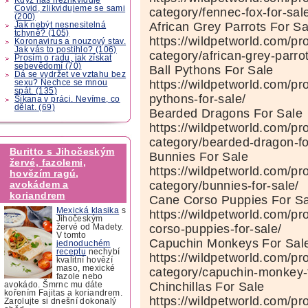
Covid, zlikvidujeme se sami
category/fennec-fox-for-sal
(200)
African Grey Parrots For Sa
Jak nebýt nesnesitelná
tchyně? (105)
https://wildpetworld.com/pr
Koronavirus a nouzový stav.
Jak vás to postihlo? (106)
category/african-grey-parrot
Prosím o radu, jak získat
sebevědomí (70)
Ball Pythons For Sale
Dá se vydržet ve vztahu bez
https://wildpetworld.com/pr
sexu? Nechce se mnou
spát. (135)
pythons-for-sale/
Šikana v práci. Nevíme, co
dělat. (69)
Bearded Dragons For Sale
https://wildpetworld.com/pr
category/bearded-dragon-fo
Buritto s Jihočeským
Bunnies For Sale
žervé, fazolemi,
https://wildpetworld.com/pr
hovězím ragú,
category/bunnies-for-sale/
avokádem a
koriandrem
Cane Corso Puppies For Sa
Mexická klasika
s
https://wildpetworld.com/pr
Jihočeským
corso-puppies-for-sale/
žervé od Madety.
V tomto
Capuchin Monkeys For Sal
jednoduchém
receptu
nechybí
https://wildpetworld.com/pr
kvalitní hovězí
maso, mexické
category/capuchin-monkey-f
fazole nebo
Chinchillas For Sale
avokádo. Šmrnc mu dáte
kořením Fajitas a koriandrem.
https://wildpetworld.com/pr
Zarolujte si dnešní dokonalý