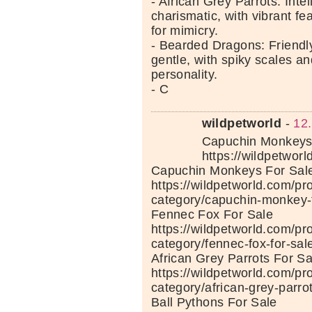
- African Grey Parrots: Intel
charismatic, with vibrant f
for mimicry.
- Bearded Dragons: Friendly
gentle, with spiky scales an
personality.
- C
wildpetworld
-
12
Capuchin Monkeys 
https://wildpetwor
Capuchin Monkeys For Sal
https://wildpetworld.com/pr
category/capuchin-monkey-f
Fennec Fox For Sale
https://wildpetworld.com/pr
category/fennec-fox-for-sal
African Grey Parrots For Sa
https://wildpetworld.com/pr
category/african-grey-parrot
Ball Pythons For Sale