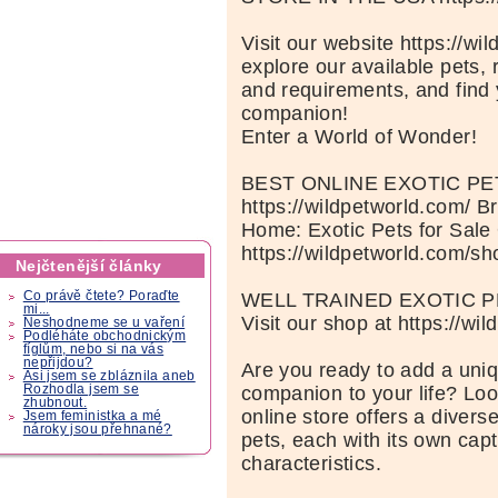
Visit our website https://wi
explore our available pets, 
and requirements, and find 
companion!
Enter a World of Wonder!
BEST ONLINE EXOTIC P
https://wildpetworld.com/ B
Home: Exotic Pets for Sale
https://wildpetworld.com/sh
Nejčtenější články
WELL TRAINED EXOTIC P
Co právě čtete? Poraďte
mi...
Visit our shop at https://wi
Neshodneme se u vaření
Podléháte obchodnickým
fíglům, nebo si na vás
nepřijdou?
Are you ready to add a uniq
Asi jsem se zbláznila aneb
companion to your life? Loo
Rozhodla jsem se
zhubnout.
online store offers a diverse
Jsem feministka a mé
nároky jsou přehnané?
pets, each with its own capt
characteristics.