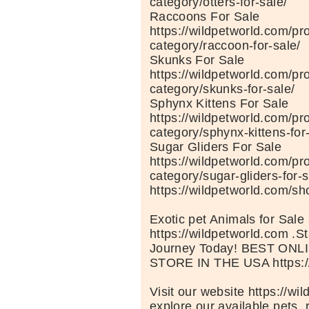
category/otters-for-sale/
Raccoons For Sale
https://wildpetworld.com/pr
category/raccoon-for-sale/
Skunks For Sale
https://wildpetworld.com/pr
category/skunks-for-sale/
Sphynx Kittens For Sale
https://wildpetworld.com/pr
category/sphynx-kittens-for
Sugar Gliders For Sale
https://wildpetworld.com/pr
category/sugar-gliders-for-s
https://wildpetworld.com/sh
Exotic pet Animals for Sale 
https://wildpetworld.com .St
Journey Today! BEST ON
STORE IN THE USA https://
Visit our website https://wi
explore our available pets, 