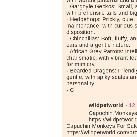
with vibrant patterns and 
- Gargoyle Geckos: Small, 
with prehensile tails and bi
- Hedgehogs: Prickly, cute,
maintenance, with curious 
disposition.
- Chinchillas: Soft, fluffy, a
ears and a gentle nature.
- African Grey Parrots: Intel
charismatic, with vibrant f
for mimicry.
- Bearded Dragons: Friendly
gentle, with spiky scales an
personality.
- C
wildpetworld
-
12
Capuchin Monkeys 
https://wildpetwor
Capuchin Monkeys For Sal
https://wildpetworld.com/pr