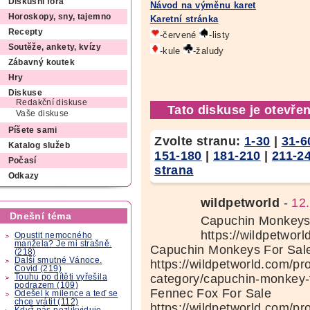
Diskusní fóra
Návod na výměnu karet
Horoskopy, sny, tajemno
Karetní stránka
Recepty
-červené
-listy
Soutěže, ankety, kvízy
-kule
-žaludy
Zábavný koutek
Hry
Diskuse
Redakční diskuse
Tato diskuse je otevřen
Vaše diskuse
Píšete sami
Zvolte stranu:
1-30
|
31-6
Katalog služeb
151-180
|
181-210
|
211-2
Počasí
strana
Odkazy
wildpetworld
-
12
Dnešní téma
Capuchin Monkeys 
https://wildpetwor
Opustit nemocného
manžela? Je mi strašně.
Capuchin Monkeys For Sal
(218)
Další smutné Vánoce.
https://wildpetworld.com/pr
Covid (219)
category/capuchin-monkey-f
Touhu po dítěti vyřešila
podrazem (109)
Fennec Fox For Sale
Odešel k milence a teď se
chce vrátit (112)
https://wildpetworld.com/pr
Když nás nezlikviduje