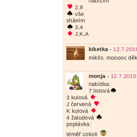
nabízím
2,9
vše
sháním
3,4
J,K,A
kiketka
-
12.7.201
miklis: mooooc děk
monja
-
12.7.2010
nabídka:
7 listová
3 kulová
J červená
K kulová
4 žaludová
poptávka:
téměř cokoli