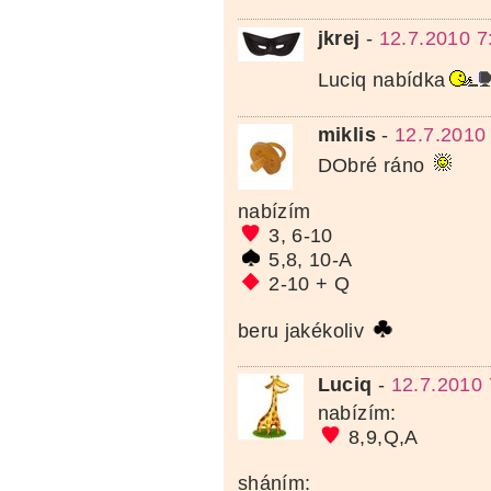
jkrej
-
12.7.2010 7
Luciq nabídka
miklis
-
12.7.2010
DObré ráno
nabízím
3, 6-10
5,8, 10-A
2-10 + Q
beru jakékoliv
Luciq
-
12.7.2010 
nabízím:
8,9,Q,A
sháním: