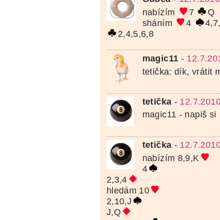
nabízím
7
Q
sháním
4
4,7
2,4,5,6,8
magic11
-
12.7.20
tetička: dík, vrátit
tetička
-
12.7.2010
magic11 - napiš si
tetička
-
12.7.2010
nabízím 8,9,K
4
2,3,4
hledám 10
2,10,J
J,Q