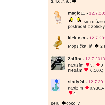
3,4,6,7,9,J
magic11
-
12.7.20
sím může n
postrádat 2 žolíčk
kickinka
-
12.7.20
Mopsička, já
2 
Zaffira
-
12.7.2010
nabízím
3,
3
hledám
6,10,Q
sindy24
-
12.7.20
nabizim
8,9,K,A
4
beru
cokoliv