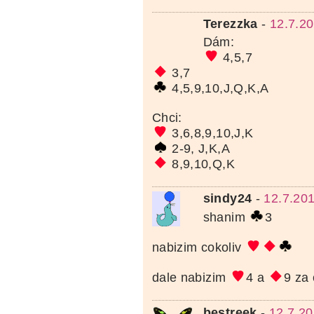
Terezzka
-
12.7.20
Dám:
4,5,7
3,7
4,5,9,10,J,Q,K,A
Chci:
3,6,8,9,10,J,K
2-9, J,K,A
8,9,10,Q,K
sindy24
-
12.7.20
shanim
3
nabizim cokoliv
dale nabizim
4 a
9 za 
bestreek
-
12.7.20