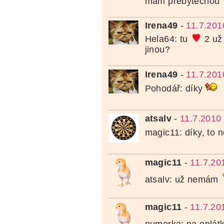
mám přebytečnou
Irena49
-
11.7.201
Hela64: tu
2 už
jinou?
Irena49
-
11.7.201
Pohodář: díky
atsalv
-
11.7.2010
magic11: díky, to 
magic11
-
11.7.20
atsalv: už nemám
magic11
-
11.7.20
numerka: na oplát