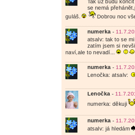
Tak už budu končit 
se nemá přehánět,
guláš.
Dobrou noc vš
numerka
-
11.7.20
atsalv: tak to se m
zatím jsem si nev
naví,ale to nevadí...
numerka
-
11.7.20
Lenočka: atsalv:
Lenočka
-
11.7.20
numerka: děkuji
numerka
-
11.7.20
atsalv: já hledám