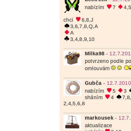
nabízím
7
4,
chci
6,8,J
3,6,7,8,Q,A
A
3,4,8,9,10
Milka98
-
12.7.201
potvrzeno podle po
omlouvám
Gubča
-
12.7.2010
nabízím
5
3
sháním
4
7,8
2,4,5,6,8
markousek
-
12.7
aktualizace