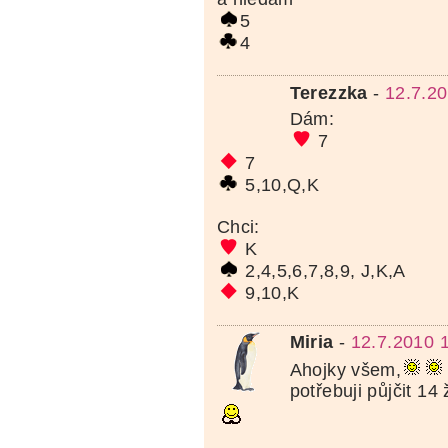
5
4
Terezzka
-
12.7.20
Dám:
7
7
5,10,Q,K
Chci:
K
2,4,5,6,7,8,9, J,K,A
9,10,K
Miria
-
12.7.2010 
Ahojky všem,
potřebuji půjčit 14