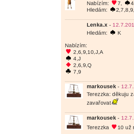
Nabízím:
7,
4
Hledám:
2,7,8,
Lenka.x
-
12.7.20
Hledám:
K
Nabízím:
2,6,9,10,J,A
4,J
2,6,9,Q
7,9
markousek
-
12.7
Terezzka: děkuju 
zavařovat
markousek
-
12.7
Terezzka
10 už