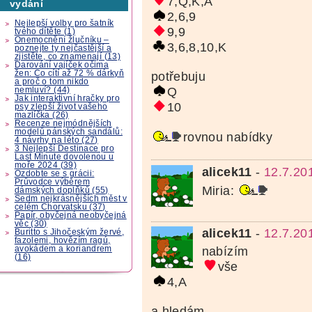
7,Q,K,A
vydání
2,6,9
Nejlepší volby pro šatník
9,9
tvého dítěte (1)
Onemocnění žlučníku –
3,6,8,10,K
poznejte ty nejčastější a
zjistěte, co znamenají (13)
Darování vajíček očima
žen: Co cítí až 72 % dárkyň
potřebuju
a proč o tom nikdo
Q
nemluví? (44)
Jak interaktivní hračky pro
10
psy zlepší život vašeho
mazlíčka (26)
Recenze nejmódnějších
modelů pánských sandálů:
rovnou nabídky
4 návrhy na léto (27)
3 Nejlepší Destinace pro
Last Minute dovolenou u
moře 2024 (39)
alicek11
-
12.7.20
Ozdobte se s grácii:
Průvodce výběrem
Miria:
dámských doplňků (55)
Sedm nejkrásnějších měst v
celém Chorvatsku (37)
Papír, obyčejná neobyčejná
věc (30)
alicek11
-
12.7.20
Buritto s Jihočeským žervé,
fazolemi, hovězím ragú,
avokádem a koriandrem
nabízím
(16)
vše
4,A
a hledám