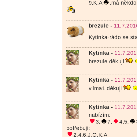
9,K,A
,má někdo
brezule
-
11.7.201
Kytinka-rádo se st
Kytinka
-
11.7.201
brezule děkuji
Kytinka
-
11.7.201
vilma1 děkuji
Kytinka
-
11.7.201
nabízím:
3,
7,
4,5,
potřebuji:
2,4,6,J,Q,K,A