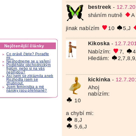
bestreek
-
12.7.20
sháním nutně
jinak nabízím
10
5,J
Kikoska
-
12.7.20
Nejčtenější články
Nabízím:
7,
4
Co právě čtete? Poraďte
Hledám:
2,7,8,
mi...
Neshodneme se u vaření
Podléháte obchodnickým
fíglům, nebo si na vás
nepřijdou?
Asi jsem se zbláznila aneb
kickinka
-
12.7.20
Rozhodla jsem se
zhubnout.
Ahoj
Jsem feministka a mé
nároky jsou přehnané?
nabízím:
10
a chybí mi:
8,J
5,6,J