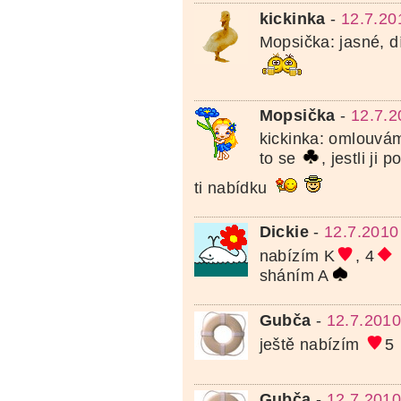
kickinka
-
12.7.20
Mopsička: jasné, d
Mopsička
-
12.7.2
kickinka: omlouvám
to se
, jestli ji 
ti nabídku
Dickie
-
12.7.2010
nabízím K
, 4
sháním A
Gubča
-
12.7.2010
ještě nabízím
5
Gubča
-
12.7.2010