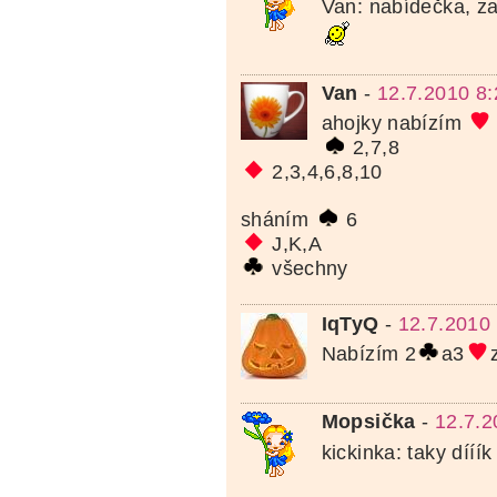
Van: nabídečka, za
Van
-
12.7.2010 8:
ahojky nabízím
2,7,8
2,3,4,6,8,10
sháním
6
J,K,A
všechny
IqTyQ
-
12.7.2010
Nabízím 2
a3
Mopsička
-
12.7.2
kickinka: taky dííí