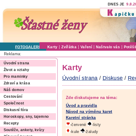
DNES JE
9.8.
FOTOGALERIE
Karty
Zvířátka
Vaření
Naštvalo vás
Potěši
Reklama:
Úvodní strana
Karty
Život a vztahy
Pro maminky
Úvodní strana
/
Diskuse
/
Re
Zdraví a krása
Náš domov
Cestování
Zde diskutujeme na téma:
Společnost
Úvod a pravidla
Diskusní fóra
Návod na výměnu karet
Horoskopy, sny, tajemno
Karetní stránka
Recepty
-červené
-listy
Soutěže, ankety, kvízy
-kule
-žaludy