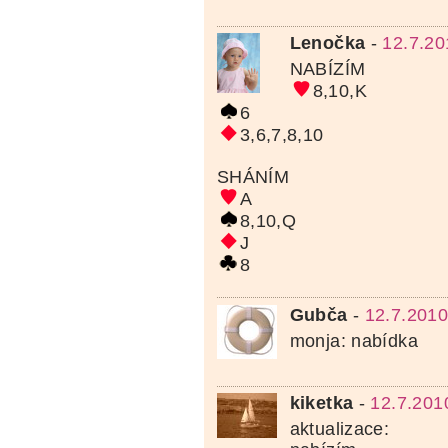
Lenočka
-
12.7.20
NABÍZÍM
8,10,K
6
3,6,7,8,10
SHÁNÍM
A
8,10,Q
J
8
Gubča
-
12.7.2010
monja: nabídka
kiketka
-
12.7.201
aktualizace: