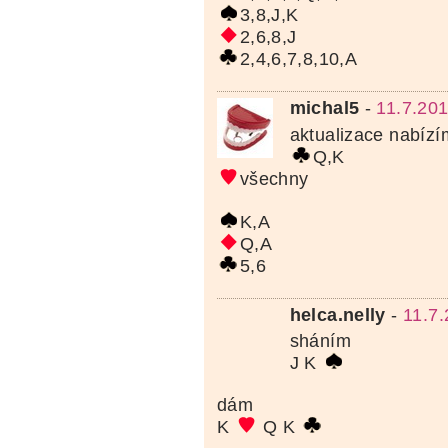
3,8,J,K
2,6,8,J
2,4,6,7,8,10,A
michal5
-
11.7.20
aktualizace nabízí
Q,K
všechny
K,A
Q,A
5,6
helca.nelly
-
11.7.
sháním
J K
dám
K
Q K