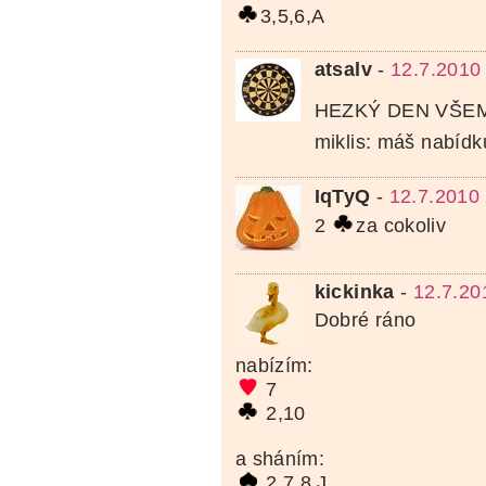
3,5,6,A
atsalv
-
12.7.2010
HEZKÝ DEN VŠEM
miklis: máš nabíd
IqTyQ
-
12.7.2010
2
za cokoliv
kickinka
-
12.7.20
Dobré ráno
nabízím:
7
2,10
a sháním:
2,7,8,J