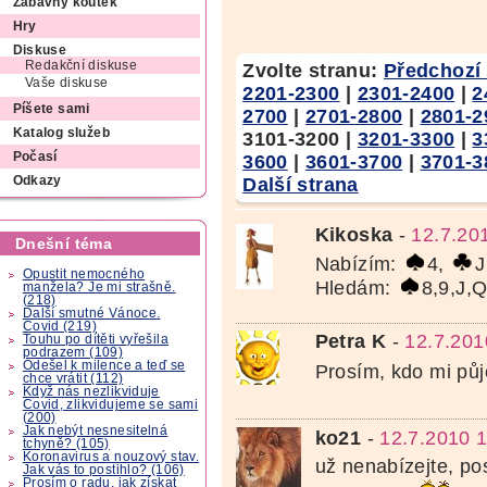
Zábavný koutek
Hry
Diskuse
Redakční diskuse
Zvolte stranu:
Předchozí 
Vaše diskuse
2201-2300
|
2301-2400
|
2
Píšete sami
2700
|
2701-2800
|
2801-2
Katalog služeb
3101-3200
|
3201-3300
|
3
Počasí
3600
|
3601-3700
|
3701-3
Další strana
Odkazy
Kikoska
-
12.7.20
Dnešní téma
Nabízím:
4,
J
Opustit nemocného
Hledám:
8,9,J,
manžela? Je mi strašně.
(218)
Další smutné Vánoce.
Covid (219)
Petra K
-
12.7.201
Touhu po dítěti vyřešila
podrazem (109)
Odešel k milence a teď se
Prosím, kdo mi půj
chce vrátit (112)
Když nás nezlikviduje
Covid, zlikvidujeme se sami
(200)
Jak nebýt nesnesitelná
ko21
-
12.7.2010 
tchyně? (105)
Koronavirus a nouzový stav.
už nenabízejte, po
Jak vás to postihlo? (106)
Prosím o radu, jak získat