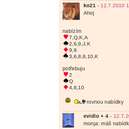
ko21
-
12.7.2010 
Ahoj
nabízím
7,Q,K,A
2,6,9,J,K
9,9
3,6,8,8,10,K
potřebuju
2
Q
4,8,10
rovnou nabídky
evidlo + 4
-
12.7.2
monja: máš nabíd