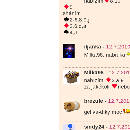
nabízím
8,10
5
sháním
2-6,8,9,j
2,6,q,a
4,J
iljanka
-
12.7.2010
Milka98: nabídka
Milka98
-
12.7.201
nabízím
3 a 9
za jakékoli
neb
brezule
-
12.7.201
geliva-díky moc
sindy24
-
12.7.20