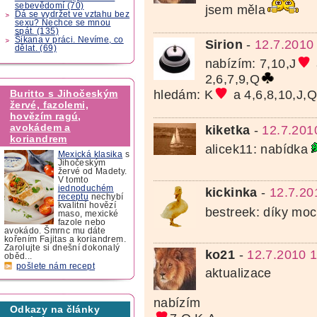
sebevědomí (70)
jsem měla
Dá se vydržet ve vztahu bez
sexu? Nechce se mnou
spát. (135)
Šikana v práci. Nevíme, co
Sirion
-
12.7.2010
dělat. (69)
nabízím: 7,10,J
2,6,7,9,Q
Buritto s Jihočeským
hledám: K
a 4,6,8,10,J,
žervé, fazolemi,
hovězím ragú,
avokádem a
kiketka
-
12.7.201
koriandrem
alicek11: nabídka
Mexická klasika
s
Jihočeským
žervé od Madety.
V tomto
jednoduchém
kickinka
-
12.7.20
receptu
nechybí
kvalitní hovězí
bestreek: díky mo
maso, mexické
fazole nebo
avokádo. Šmrnc mu dáte
kořením Fajitas a koriandrem.
Zarolujte si dnešní dokonalý
ko21
-
12.7.2010 
oběd...
pošlete nám recept
aktualizace
nabízím
Odkazy na články