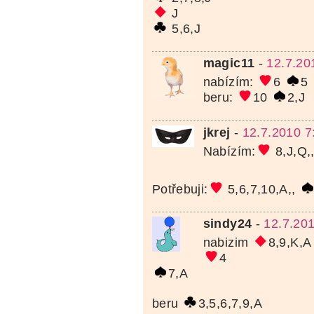
J
5,6,J
magic11
-
12.7.20
nabízím:
6
5
beru:
10
2,J
jkrej
-
12.7.2010 7
Nabízím:
8,J,Q,
Potřebuji:
5,6,7,10,A,,
sindy24
-
12.7.20
nabizim
8,9,K,A
4
7,A
beru
3,5,6,7,9,A