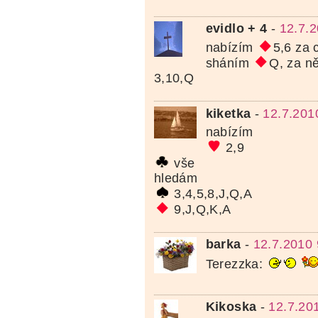
evidlo + 4
-
12.7.2
nabízím
5,6 za 
sháním
Q, za n
3,10,Q
kiketka
-
12.7.201
nabízím
2,9
vše
hledám
3,4,5,8,J,Q,A
9,J,Q,K,A
barka
-
12.7.2010 
Terezzka:
Kikoska
-
12.7.20