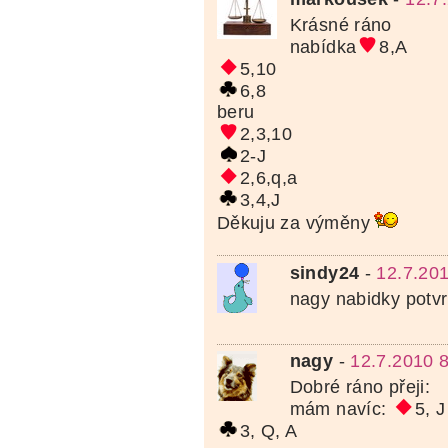
Krásné ráno
nabídka
8,A
5,10
6,8
beru
2,3,10
2-J
2,6,q,a
3,4,J
Děkuju za výměny
sindy24
-
12.7.20
nagy nabidky potv
nagy
-
12.7.2010 
Dobré ráno přeji:
mám navíc:
5, J
3, Q, A