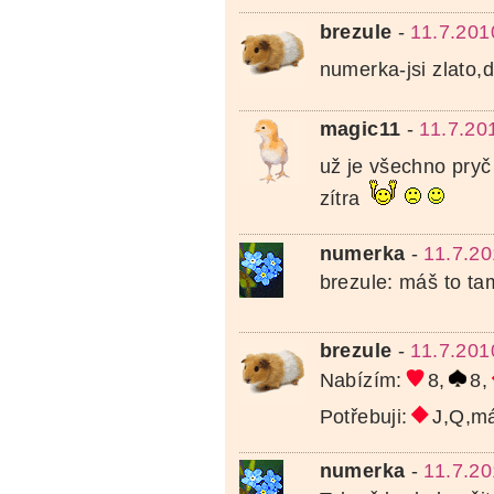
brezule
-
11.7.201
numerka-jsi zlato,
magic11
-
11.7.20
už je všechno pry
zítra
numerka
-
11.7.20
brezule: máš to ta
brezule
-
11.7.201
Nabízím:
8,
8,
Potřebuji:
J,Q,m
numerka
-
11.7.20