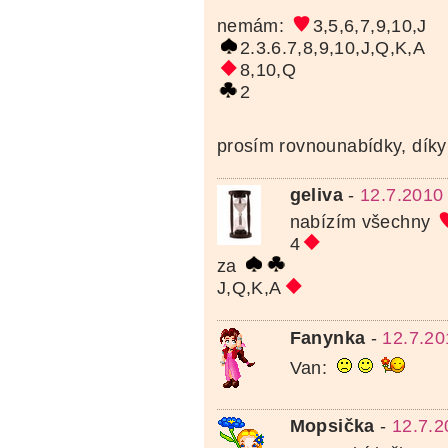
nemám:
3,5,6,7,9,10,J
2.3.6.7,8,9,10,J,Q,K,A
8,10,Q
2
prosím rovnounabídky, dík
geliva
-
12.7.2010
nabízím všechny
4
za
J,Q,K,A
Fanynka
-
12.7.20
Van:
Mopsička
-
12.7.2