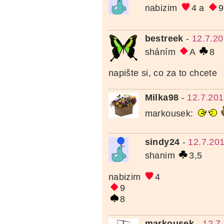
nabizim
4 a
9
bestreek
-
12.7.20
sháním
A
8
napište si, co za to chcete
Milka98
-
12.7.201
markousek:
sindy24
-
12.7.20
shanim
3,5
nabizim
4
9
8
markousek
-
12.7