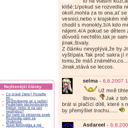
to na vlastní kůži,a
klišé:1/pokud se rozvedla 
okolí,mohla za to ona,ať se 
vesnici,nebo v krajském mě
chodil s monokly.3/A kdo mě
nájem.4/A pokud se dětem z
důvodů nechtělo,tak je sam
jinak,štvaly.
Z článku nevyplývá,že by J
vyštípala.Tak proč sakra jí 
tomu,že máš známého,co...
Jinak,stává se leccos.
selma
-
6.8.2007 
Nejčtenější články
Už mně tihle
Co právě čtete? Poraďte
štvou.
Jak z to
mi...
Neshodneme se u vaření
brát si plačící dítě, které s
Podléháte obchodnickým
fíglům, nebo si na vás
by přemýšlet trochu......
nepřijdou?
Asi jsem se zbláznila aneb
Rozhodla jsem se
zhubnout.
Asdareel
-
6.8.20
Jsem feministka a mé