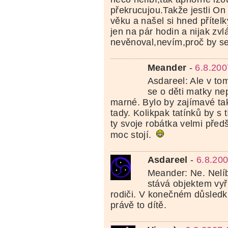
překrucujou.Takže jestli On
věku a našel si hned přítelk
jen na pár hodin a nijak zvlá
nevěnoval,nevím,proč by se
Meander
-
6.8.200
Asdareel: Ale v t
se o děti matky ne
marné. Bylo by zajímavé ta
tady. Kolikpak tatínků by s 
ty svoje robátka velmi před
moc stojí.
Asdareel
-
6.8.20
Meander: Ne. Nelíb
stává objektem vyř
rodiči. V konečném důsledk
právě to dítě.