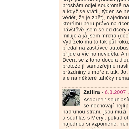
prosbám odjel soukromě na
a když se vrátil, týden se n
vědět, že je zpět), najednou 
kterému beru právo na dce
návštěvě jsem se od dcery 
miluje a já jsem mrcha (dceři
Vydrželo mu to tak půl roku,
předal na zastávce autobusu
přijde a víc ho neviděla. An
Dcera se z toho docela dlo
protože jí samozřejmě nasli
prázdniny u moře a tak. Jo,
ale na některé tatíčky nemaj
Zaffira
-
6.8.2007 
Asdareel: souhlasí
se nechovají nejlíp
nadruhou stranu jsou muži, k
a souhlas s Meryl, pokud ot
najednou si vzpomene, nemá