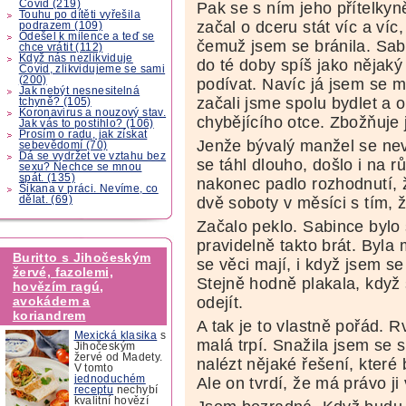
Covid (219)
Pak se s ním jeho přítelkyn
Touhu po dítěti vyřešila
začal o dceru stát víc a víc, 
podrazem (109)
Odešel k milence a teď se
čemuž jsem se bránila. Sabi
chce vrátit (112)
Když nás nezlikviduje
do té doby spíš jako nějaký 
Covid, zlikvidujeme se sami
(200)
podívat. Navíc já jsem se 
Jak nebýt nesnesitelná
začali jsme spolu bydlet a 
tchyně? (105)
Koronavirus a nouzový stav.
chybějícího otce. Zbožňuje j
Jak vás to postihlo? (106)
Prosím o radu, jak získat
Jenže bývalý manžel se nev
sebevědomí (70)
Dá se vydržet ve vztahu bez
se táhl dlouho, došlo i na 
sexu? Nechce se mnou
spát. (135)
nakonec padlo rozhodnutí, 
Šikana v práci. Nevíme, co
dělat. (69)
dvě soboty v měsíci s tím,
Začalo peklo. Sabince bylo s
pravidelně takto brát. Byla
Buritto s Jihočeským
se věci mají, i když jsem se 
žervé, fazolemi,
Stejně hodně plakala, když s
hovězím ragú,
odejít.
avokádem a
koriandrem
A tak je to vlastně pořád. R
Mexická klasika
s
malá trpí. Snažila jsem se
Jihočeským
žervé od Madety.
nalézt nějaké řešení, které 
V tomto
jednoduchém
Ale on tvrdí, že má právo ji
receptu
nechybí
kvalitní hovězí