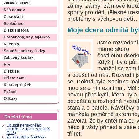
Zdraví a krása
zájmy, záliby, zájmové krou
Náš domov
sporty pro děti, tělesné tre
Cestování
problémy s výchovou dětí
Společnost
Moje dcera odmítá bý
Diskusní fóra
Horoskopy, sny, tajemno
Jsme rozvedeni
Recepty
máme skoro
Soutěže, ankety, kvízy
šestiletou dcerk
Zábavný koutek
Když jí bylo půl
Hry
manžel se zamil
Diskuse
a odešel od nás. Rozvedli 
Píšete sami
se. Dokud byla Sabinka mal
Katalog služeb
moc se o ni nezajímal. Měl
Počasí
novou přítelkyni, která byla
Odkazy
bezdětná a rozhodně nestál
starala o batole. Návštěvy 
manžela poměrně skromné,
Dnešní téma
Zavolal, že by chtěl malou vi
Opustit nemocného
něco jí vždy přinesl a zase 
manžela? Je mi strašně.
tří let.
(218)
Další smutné Vánoce.