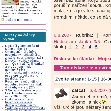
Jsem bezradná. Když budu ot
maso, mexické
poruším nařízení soudu. Kd
fazole nebo
avokádo. Šmrnc mu dáte
malá, která je v té situaci 
kořením Fajitas a koriandrem.
Zarolujte si dnešní dokonalý
Poradí mi někdo, co se dá 
oběd...
pošlete nám recept
6.8.2007
Rubrika:
| Kom
Odkazy na články
vydání
Hodnocení článku: 3/5
Ozná
Nejlepší volby pro šatník
škole):
1
2
3
4
5
tvého dítěte (1)
Onemocnění žlučníku –
poznejte ty nejčastější a
zjistěte, co znamenají (13)
Diskuse ke článku - Moje
Darování vajíček očima
žen: Co cítí až 72 % dárkyň
a proč o tom nikdo
Tato diskuse je otevřen
nemluví? (44)
Jak interaktivní hračky pro
psy zlepší život vašeho
Zvolte stranu:
1-15
|
16-3
mazlíčka (26)
Recenze nejmódnějších
modelů pánských sandálů:
4 návrhy na léto (27)
catcat
-
6.8.2007 
3 Nejlepší Destinace pro
Last Minute dovolenou u
Asdareel: promiň, 
moře 2024 (39)
Ozdobte se s grácii:
zkomolila nick
Průvodce výběrem
dámských doplňků (55)
Víš, určitě jsou některý žen
Sedm nejkrásnějších měst v