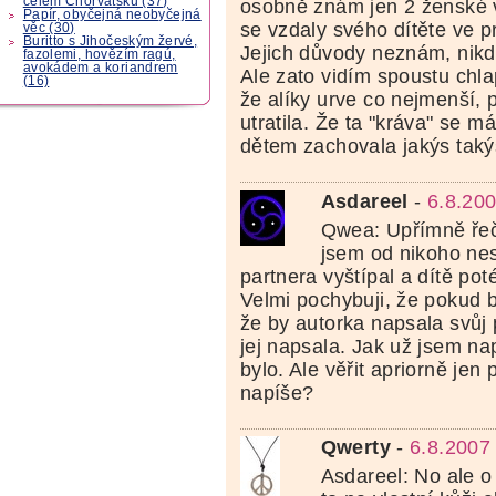
celém Chorvatsku (37)
osobně znám jen 2 ženské 
Papír, obyčejná neobyčejná
se vzdaly svého dítěte ve 
věc (30)
Buritto s Jihočeským žervé,
Jejich důvody neznám, nikd
fazolemi, hovězím ragú,
avokádem a koriandrem
Ale zato vidím spoustu chla
(16)
že alíky urve co nejmenší, 
utratila. Že ta "kráva" se m
dětem zachovala jakýs taký
Asdareel
-
6.8.20
Qwea: Upřímně řeč
jsem od nikoho nes
partnera vyštípal a dítě pot
Velmi pochybuji, že pokud b
že by autorka napsala svůj 
jej napsala. Jak už jsem nap
bylo. Ale věřit apriorně jen
napíše?
Qwerty
-
6.8.2007
Asdareel: No ale o