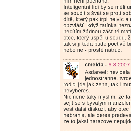
ním není počítáno.
Inteligentní lidi by se měli 
se soudit s švát se proti s
dítě, který pak trpí nejvíc 
obzvlášť, když tatínka nezn
necítím žádnou zášť té matk
otce, který uspěl u soudu, 
tak si ji teda bude poctivě 
nebo ne - prostě natruc.
cmelda
-
6.8.2007
Asdareel: nevidela
jednostranne, tvrd
rodici jde jak zena, tak i mu
nevyberes.
Nicmene taky myslim, ze ta
sejit se s byvalym manzele
vest dalsi diskuzi, aby otec
nebranis, ale beres predevs
ze to jaksi narazove nepujde