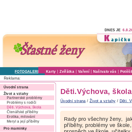
DNES JE
6.8.
FOTOGALERIE
Karty
Zvířátka
Vaření
Naštvalo vás
Potěši
Reklama:
Úvodní strana
Děti.Výchova, škola
Život a vztahy
Partnerské problémy
Úvodní strana
/
Život a vztahy
/
Děti. 
Problémy s rodiči
Děti. Výchova, škola
Čtenářské příběhy
Erotika, milování
Rady pro všechny ženy, jak
Meryl a její příběhy
příběhy, problémy ve škole, 
Pro maminky
prospěch ve škole, učitelky,