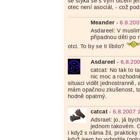
se stýká se s vým otcem jen
otec není asociál, - což pod
Meander
-
6.8.200
Asdareel: V musli
připadnou děti po 
otci. To by se ti líbilo?
Asdareel
-
6.8.20
catcat: No tak to 
nic moc a rozhodn
situaci vidět jednostranně,
mám opačnou zkušenost, ta
hodně opatrný.
catcat
-
6.8.2007 
Adsrael: jo, já byc
jednom takovém. O
i když s náma žil, prakticky
když jsem ho vyhodila (pohá