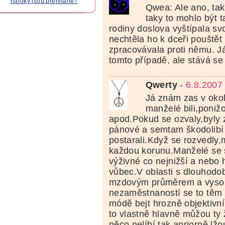
nároky jsou přehnané?
Qwea: Ale ano, tak
taky to mohlo být 
rodiny doslova vyštípala svo
nechtěla ho k dceři pouštět 
zpracovávala proti němu. Já
tomto případě, ale stává se 
Qwerty
-
6.8.2007
Já znám zas v okolí
manželé bili,poniž
apod.Pokud se ozvaly,byly 
pánové a semtam škodolibí
postarali.Když se rozvedly,
každou korunu.Manželé se s
výživné co nejnižší a nebo h
vůbec.V oblasti s dlouhodo
mzdovým průměrem a vyso
nezaměstnaností se to těm 
módě bejt hrozně objektivní
to vlastně hlavně můžou ty
něco nelíbí,tak apriorně lžo