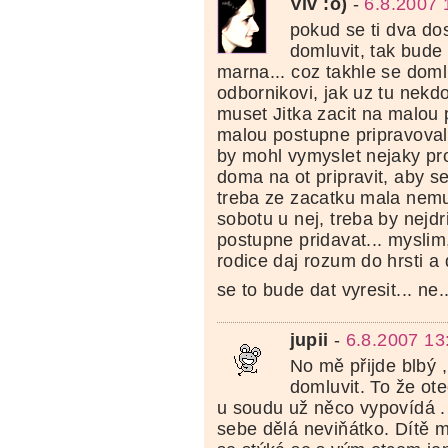
Viv :o)
-
6.8.2007 
pokud se ti dva do
domluvit, tak bud
marna... coz takhle se domlu
odbornikovi, jak uz tu nekdo
muset Jitka zacit na malou 
malou postupne pripravoval
by mohl vymyslet nejaky pr
doma na ot pripravit, aby se
treba ze zacatku mala nemu
sobotu u nej, treba by nejdr
postupne pridavat... myslim,
rodice daj rozum do hrsti a 
se to bude dat vyresit... ne.
jupii
-
6.8.2007 13
No mě přijde blbý 
domluvit. To že ot
u soudu už něco vypovídá .
sebe dělá neviňátko. Dítě m