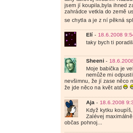
jsem jí koupila,byla ihned 
zahrádce vetkla do země u
se chytla a je z ní pěkná s
Elí
-
18.6.2008 9:5
taky bych ti poradil
Sheeni
-
18.6.200
Moje babička je vel
nemůže mi odpusti
nevšimnu, že jí zase něco 
že jde něco na květ atd
Aja
-
18.6.2008 9:
Když kytku koupíš, 
Zalévej maximálně
občas pohnoj...