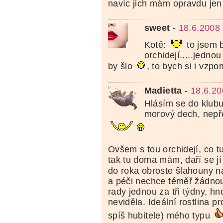
navíc jich mám opravdu jen
sweet
-
18.6.2008
Kotě:
to jsem b
orchidejí.....jednou
by šlo
, to bych si i vzp
Madietta
-
18.6.20
Hlásím se do klub
morový dech, nepře
Ovšem s tou orchidejí, co t
tak tu doma mám, daří se j
do roka obroste šlahouny 
a péči nechce téměř žádnou
rady jednou za tři týdny, hn
neviděla. Ideální rostlina pr
spíš hubitele) mého typu