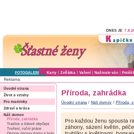
DNES JE
7.8.
FOTOGALERIE
Karty
Zvířátka
Vaření
Naštvalo vás
Potěši
Reklama:
Úvodní strana
Příroda, zahrádka
Život a vztahy
Pro maminky
Úvodní strana
/
Náš domov
/
Příroda, 
Zdraví a krása
Náš domov
Příroda, zahrádka
Pro každou ženu spousta rad
Tradice a lidové obyčeje
záhony, sázení květin, péče
Tvoření, ruční práce
truhlíky s květinami, bons
Opravy úpravy domu a bytu