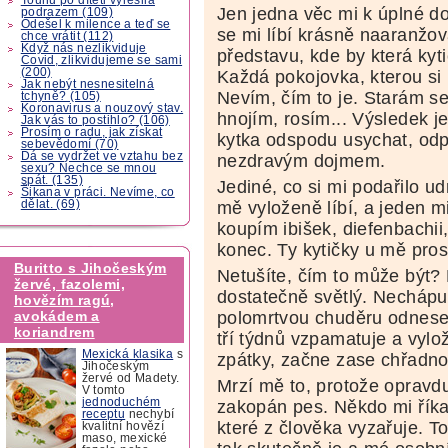
Jen jedna věc mi k úplné do
podrazem (109)
Odešel k milence a teď se
se mi líbí krásně naaranžo
chce vrátit (112)
Když nás nezlikviduje
představu, kde by která kyt
Covid, zlikvidujeme se sami
(200)
Každá pokojovka, kterou si 
Jak nebýt nesnesitelná
Nevím, čím to je. Starám s
tchyně? (105)
Koronavirus a nouzový stav.
hnojím, rosím... Výsledek j
Jak vás to postihlo? (106)
Prosím o radu, jak získat
kytka odspodu usychat, odpa
sebevědomí (70)
Dá se vydržet ve vztahu bez
nezdravým dojmem.
sexu? Nechce se mnou
spát. (135)
Jediné, co si mi podařilo ud
Šikana v práci. Nevíme, co
dělat. (69)
mě vyloženě líbí, a jeden m
koupím ibišek, diefenbachii
konec. Ty kytičky u mě prost
Buritto s Jihočeským
Netušíte, čím to může být? B
žervé, fazolemi,
dostatečně světlý. Nechápu 
hovězím ragú,
polomrtvou chuděru odnes
avokádem a
koriandrem
tří týdnů vzpamatuje a vylož
Mexická klasika
s
zpátky, začne zase chřadno
Jihočeským
žervé od Madety.
Mrzí mě to, protože opravd
V tomto
jednoduchém
zakopán pes. Někdo mi říkal
receptu
nechybí
které z člověka vyzařuje. To
kvalitní hovězí
maso, mexické