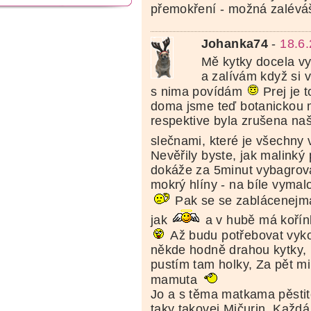
přemokření - možná zalévá
Johanka74
-
18.6
Mě kytky docela vy
a zalívám když si 
s nima povídám
Prej je t
doma jsme teď botanickou m
respektive byla zrušena na
slečnami, které je všechny
Nevěřily byste, jak malinký
dokáže za 5minut vybagrova
mokrý hlíny - na bíle vyma
Pak se se zablácenejma
jak
a v hubě má kořínk
Až budu potřebovat vyk
někde hodně drahou kytky, p
pustím tam holky, Za pět mi
mamuta
Jo a s těma matkama pěstit
taky takovej Mičurin. Každá