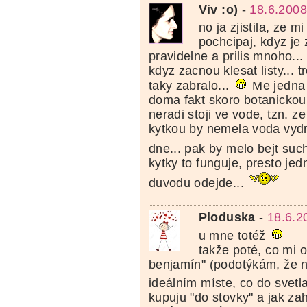
Viv :o)
-
18.6.2008
no ja zjistila, ze m
pochcipaj, kdyz je 
pravidelne a prilis mnoho..
kdyz zacnou klesat listy... t
taky zabralo...
Me jedna
doma fakt skoro botanickou,
neradi stoji ve vode, tzn. z
kytkou by nemela voda vydr
dne... pak by melo bejt suc
kytky to funguje, presto je
duvodu odejde...
Ploduska
-
18.6.2
u mne totéž
takže poté, co mi 
benjamín" (podotýkám, že n
ideálním míste, co do svetl
kupuju "do stovky" a jak z