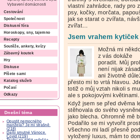
Vybavení domácnosti
vlastní zahrádce, rady pro 
psy, kočky, morčata, papouš
Cestování
jak se starat o zvířata, ná
Společnost
zvířat…
Diskusní fóra
Horoskopy, sny, tajemno
Jsem vrahem kytiček
Recepty
Soutěže, ankety, kvízy
Možná mi někd
Zábavný koutek
z vás dokáže
Hry
poradit. Můj pr
Diskuse
není nijak zása
Píšete sami
ani životně důlež
Katalog služeb
přesto mi to vrtá hlavou. Jd
totiž o můj vztah nikoli s m
Počasí
ale s pokojovými květinami.
Odkazy
Když jsem se před dvěma l
stěhovala do svého vysněné
Dnešní téma
jako blecha. Ohromně mě bav
Opustit nemocného
Podařilo se mi vytvořit pros
manžela? Je mi strašně.
Všechno mi ladí přesně podl
(218)
Další smutné Vánoce.
vyložený luxus, mám to dom
Covid (219)
Touhu po dítěti vyřešila