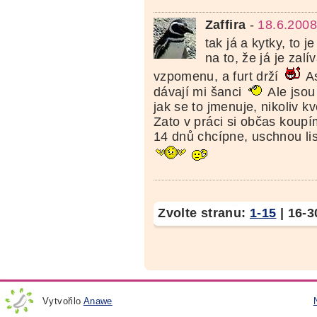
Zaffira
-
18.6.2008
tak já a kytky, to 
na to, že já je zalí
vzpomenu, a furt drží
As
dávají mi šanci
Ale jsou 
jak se to jmenuje, nikoliv kv
Zato v práci si občas koupí
14 dnů chcípne, uschnou lis
Zvolte stranu:
1-15
|
16-3
Vytvořilo
Anawe