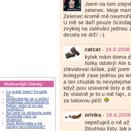
Jsem na tom stejně
zelenec. Moje mami
Zelenec kromě mě neumořil 
U mě se daří pouze Scindap
zvyklej na zalévání jednou
docela se drží :-)
catcat
-
18.6.2008
kytek mám doma do
holky odolný! Ale t
zlikvidovat ibišek, páč jse
kolegyně zase jednou po let
a ten chudák to nevydejcha
Nejčtenější články
když jsou unavené listy a 
Co právě čtete? Poraďte
že vlastně je to u mě fajn, c
mi...
Neshodneme se u vaření
za takovou péči
Podléháte obchodnickým
fíglům, nebo si na vás
nepřijdou?
Asi jsem se zbláznila aneb
orinka
-
18.6.2008
Rozhodla jsem se
zhubnout.
nepečuješ o ně až p
Jsem feministka a mé
nároky jsou přehnané?
žloutnou listy, tak 