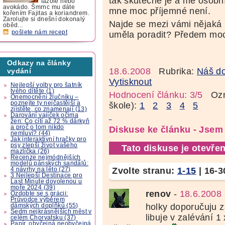
tak skutečně je a mé osobní 
fazole nebo
avokádo. Šmrnc mu dáte
mne moc příjemné není.
kořením Fajitas a koriandrem.
Zarolujte si dnešní dokonalý
Najde se mezi vámi nějaká n
oběd...
pošlete nám recept
uměla poradit? Předem moc
Odkazy na články
18.6.2008
Rubrika:
Náš d
vydání
Vytisknout
Nejlepší volby pro šatník
tvého dítěte (1)
Hodnocení článku: 3/5
Ozná
Onemocnění žlučníku –
poznejte ty nejčastější a
škole):
1
2
3
4
5
zjistěte, co znamenají (13)
Darování vajíček očima
žen: Co cítí až 72 % dárkyň
a proč o tom nikdo
Diskuse ke článku - Jsem
nemluví? (44)
Jak interaktivní hračky pro
psy zlepší život vašeho
Tato diskuse je otevřen
mazlíčka (26)
Recenze nejmódnějších
modelů pánských sandálů:
Zvolte stranu:
1-15
|
16-3
4 návrhy na léto (27)
3 Nejlepší Destinace pro
Last Minute dovolenou u
moře 2024 (39)
renov
-
18.6.2008
Ozdobte se s grácii:
Průvodce výběrem
holky doporučuju z
dámských doplňků (55)
Sedm nejkrásnějších měst v
libuje v zalévání 1
celém Chorvatsku (37)
Papír, obyčejná neobyčejná