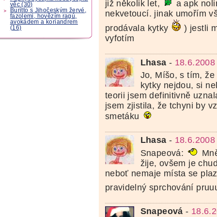
již několik let,
a apk noli
věc (30)
Buritto s Jihočeským žervé,
nekvetoucí. jinak umořím vš
fazolemi, hovězím ragú,
avokádem a koriandrem
prodávala kytky
) jestli 
(16)
vyfotím
Lhasa
-
18.6.2008
Jo, Míšo, s tím, ž
kytky nejdou, si ne
teorii jsem definitivně uzna
jsem zjistila, že tchyni by v
smetáku
Lhasa
-
18.6.2008
Snapeová:
Mně
žije, ovšem je chu
neboť nemaje místa se plazí
pravidelný sprchování pru
Snapeová
-
18.6.