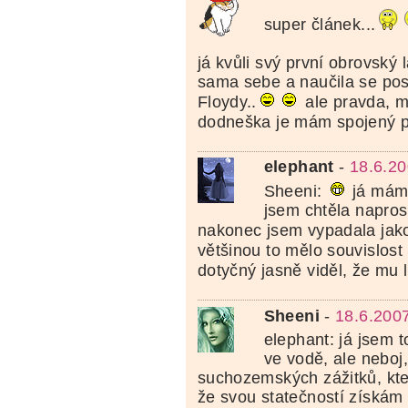
super článek...
já kvůli svý první obrovský
sama sebe a naučila se pos
Floydy..
ale pravda, m
dodneška je mám spojený p
elephant
-
18.6.20
Sheeni:
já mám 
jsem chtěla naprost
nakonec jsem vypadala jako
většinou to mělo souvislos
dotyčný jasně viděl, že mu
Sheeni
-
18.6.200
elephant: já jsem t
ve vodě, ale neboj
suchozemských zážitků, kte
že svou statečností získám