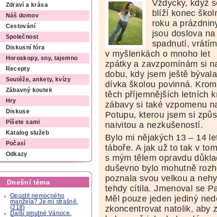
Vždycky, když s
Zdraví a krása
blíží konec škol
Náš domov
roku a prázdnin
Cestování
jsou doslova na
Společnost
spadnutí, vrátí
Diskusní fóra
v myšlenkách o mnoho let
Horoskopy, sny, tajemno
zpátky a zavzpomínám si n
Recepty
dobu, kdy jsem ještě býval
Soutěže, ankety, kvízy
dívka školou povinná. Kro
Zábavný koutek
těch příjemnějších letních k
Hry
zábavy si také vzpomenu na
Diskuse
Potupu, kterou jsem si způ
Píšete sami
naivitou a nezkušeností.
Katalog služeb
Bylo mi nějakých 13 – 14 le
Počasí
táboře. A jak už to tak v to
Odkazy
s mým tělem opravdu důkla
duševno bylo mohutně rozh
poznala svou velkou a nehy
Dnešní téma
tehdy cítila. Jmenoval se P
Opustit nemocného
Měl pouze jeden jediný ned
manžela? Je mi strašně.
zkoncentrovat natolik, ab
(218)
Další smutné Vánoce.