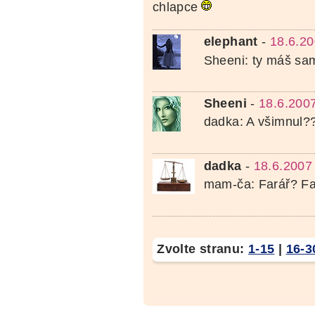
chlapce
elephant
-
18.6.20
Sheeni: ty máš sam
Sheeni
-
18.6.200
dadka: A všimnul?
dadka
-
18.6.2007
mam-ča: Farář? Fa
Zvolte stranu:
1-15
|
16-3