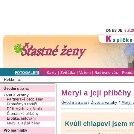
DNES JE
8.8.
FOTOGALERIE
Karty
Zvířátka
Vaření
Naštvalo vás
Potěši
Reklama:
Úvodní strana
Meryl a její příběhy
Život a vztahy
Partnerské problémy
Úvodní strana
/
Život a vztahy
/
Meryl a
Problémy s rodiči
Děti. Výchova, škola
Čtenářské příběhy
Erotika, milování
Kvůli chlapovi jsem 
Meryl a její příběhy
Pro maminky