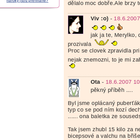
nároky jsou přehnané?
dělalo moc dobře.Ale brzy t
Viv :o)
-
18.6.2007
jak ja te, Merylko, 
prozivala
Proc se clovek zpravidla pr
nejak znemozni, to je mi z
Ota
-
18.6.2007 10
pěkný příběh ....
Byl jsme oplácaný puberťák
typ co se pod ním kozí dech
...... ona baletka ze souseds
Tak jsem zhubl 15 kilo za n
bicepsové a valchu na břiše