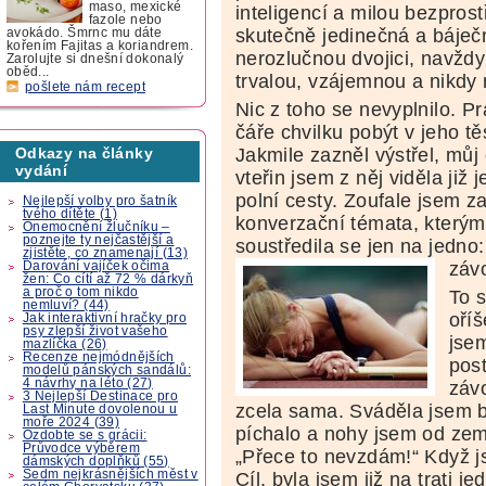
maso, mexické
inteligencí a milou bezpros
fazole nebo
skutečně jedinečná a báječn
avokádo. Šmrnc mu dáte
kořením Fajitas a koriandrem.
nerozlučnou dvojici, navžd
Zarolujte si dnešní dokonalý
oběd...
trvalou, vzájemnou a nikdy 
pošlete nám recept
Nic z toho se nevyplnilo. Pr
čáře chvilku pobýt v jeho těs
Jakmile zazněl výstřel, můj
Odkazy na články
vydání
vteřin jsem z něj viděla již 
polní cesty. Zoufale jsem z
Nejlepší volby pro šatník
tvého dítěte (1)
konverzační témata, kterými
Onemocnění žlučníku –
poznejte ty nejčastější a
soustředila se jen na jedno
zjistěte, co znamenají (13)
záv
Darování vajíček očima
žen: Co cítí až 72 % dárkyň
a proč o tom nikdo
To s
nemluví? (44)
oříš
Jak interaktivní hračky pro
psy zlepší život vašeho
jsem
mazlíčka (26)
Recenze nejmódnějších
pos
modelů pánských sandálů:
4 návrhy na léto (27)
závo
3 Nejlepší Destinace pro
zcela sama. Sváděla jsem 
Last Minute dovolenou u
moře 2024 (39)
píchalo a nohy jsem od zem
Ozdobte se s grácii:
Průvodce výběrem
„Přece to nevzdám!“ Když j
dámských doplňků (55)
Sedm nejkrásnějších měst v
Cíl, byla jsem již na trati 