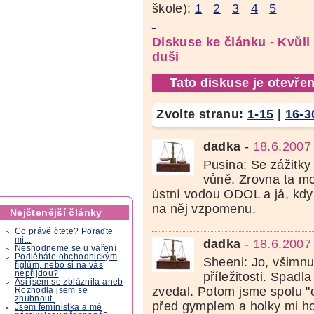
škole):
1
2
3
4
5
Diskuse ke článku - Kvůli
duši
Tato diskuse je otevřen
Zvolte stranu:
1-15
|
16-3
dadka
-
18.6.2007
Pusina: Se zážitk
vůně. Zrovna ta mo
ústní vodou ODOL a já, když
na něj vzpomenu.
Nejčtenější články
Co právě čtete? Poraďte
mi...
dadka
-
18.6.2007
Neshodneme se u vaření
Podléháte obchodnickým
Sheeni: Jo, všimnul
fíglům, nebo si na vás
nepřijdou?
příležitosti. Spadl
Asi jsem se zbláznila aneb
zvedal. Potom jsme spolu "c
Rozhodla jsem se
zhubnout.
před gymplem a holky mi ho
Jsem feministka a mé