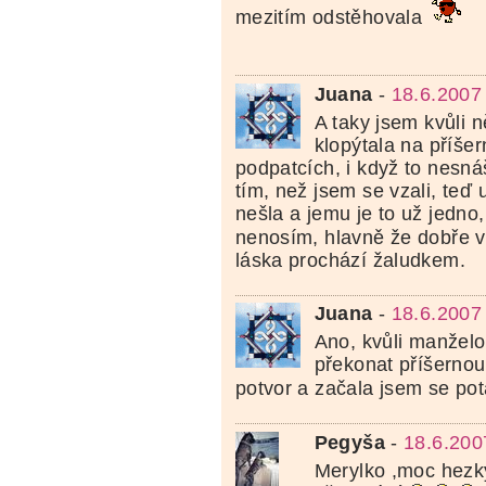
mezitím odstěhovala
Juana
-
18.6.2007
A taky jsem kvůli 
klopýtala na příše
podpatcích, i když to nesná
tím, než jsem se vzali, teď
nešla a jemu je to už jedno
nenosím, hlavně že dobře 
láska prochází žaludkem.
Juana
-
18.6.2007
Ano, kvůli manželo
překonat příšernou
potvor a začala jsem se po
Pegyša
-
18.6.200
Merylko ,moc hezký