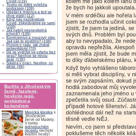
kolem mě jako kolem lánu o
Covid (219)
Touhu po dítěti vyřešila
že bych ho jakkoli upoutala
podrazem (109)
Odešel k milence a teď se
V mém srdéčku ale hořela 
chce vrátit (112)
Když nás nezlikviduje
jsem se rozhodla učinit cok
Covid, zlikvidujeme se sami
(200)
zjistit, že jsem ta jediná, 
Jak nebýt nesnesitelná
svých dnů. Problém byl pouz
tchyně? (105)
Koronavirus a nouzový stav.
aby to nevypadalo, že nedej
Jak vás to postihlo? (106)
Prosím o radu, jak získat
opravdu nepřežila. Alespoň 
sebevědomí (70)
Dá se vydržet ve vztahu bez
jsem měla zjistit, že bude m
sexu? Nechce se mnou
to díky ďábelskému plánu, 
spát. (135)
Šikana v práci. Nevíme, co
dělat. (69)
Když bylo vyhlášeno tábor
si měli vybrat disciplíny, v
se svým zapsáním, dokud js
Buritto s Jihočeským
hodlá zabodovat můj vyvolen
žervé, fazolemi,
zaznamenala jeho jméno u v
hovězím ragú,
zpečetila svůj osud. Zúčas
avokádem a
případě hotové šílenství. 
koriandrem
dohlédnout dál než na starto
Mexická klasika
s
Jihočeským
těsně vedle NĚJ.
žervé od Madety.
V tomto
Nevím, co jsem si představ
jednoduchém
receptu
nechybí
poklušeme těch několik kil
kvalitní hovězí