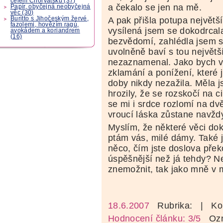
celém Chorvatsku (37)
a čekalo se jen na mě.
Papír, obyčejná neobyčejná
věc (30)
Buritto s Jihočeským žervé,
A pak přišla potupa největš
fazolemi, hovězím ragú,
vysílená jsem se dokodrcala
avokádem a koriandrem
(16)
bezvědomí, zahlédla jsem s
uvolněně baví s tou největ
nezaznamenal. Jako bych v
zklamání a ponížení, které 
doby nikdy nezažila. Měla j
hrozily, že se rozskočí na 
se mi i srdce rozlomí na dv
vroucí láska zůstane navžd
Myslím, že některé věci dok
ptám vás, milé dámy. Také j
něco, čím jste doslova přek
úspěšnější než já tehdy? N
znemožnit, tak jako mně v m
18.6.2007
Rubrika:
| Ko
Hodnocení článku: 3/5
Ozná