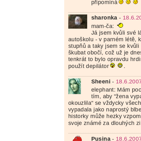
připomíná
sharonka
-
18.6.2
mam-ča:
Já jsem kvůli své 
autoškolu - v parném létě, k
stupňů a taky jsem se kvůli
škubat obočí, což už je dne
tenkrát to bylo opravdu hrdi
použít depilátor
.
Sheeni
-
18.6.200
elephant: Mám poci
tím, aby "žena vy
okouzlila" se vždycky všec
vypadala jako naprostý blbe
historky může hezky vzpomín
svoje známé za dlouhých z
Pusina
-
18.6.200