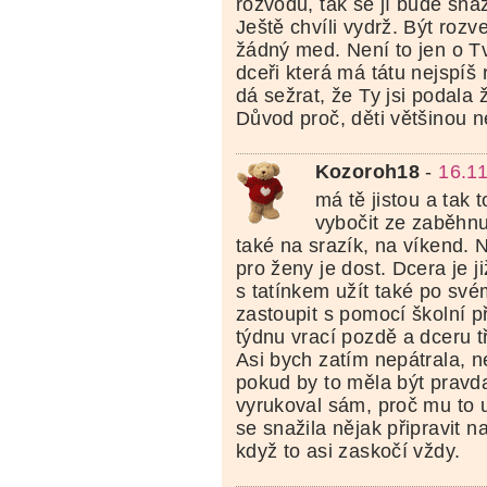
rozvodu, tak se jí bude snaž
Ještě chvíli vydrž. Být roz
žádný med. Není to jen o Tvé
dceři která má tátu nejspíš 
dá sežrat, že Ty jsi podala 
Důvod proč, děti většinou n
Kozoroh18
-
16.1
má tě jistou a tak t
vybočit ze zaběhnu
také na srazík, na víkend. 
pro ženy je dost. Dcera je j
s tatínkem užít také po sv
zastoupit s pomocí školní p
týdnu vrací pozdě a dceru t
Asi bych zatím nepátrala, n
pokud by to měla být pravda
vyrukoval sám, proč mu to 
se snažila nějak připravit n
když to asi zaskočí vždy.