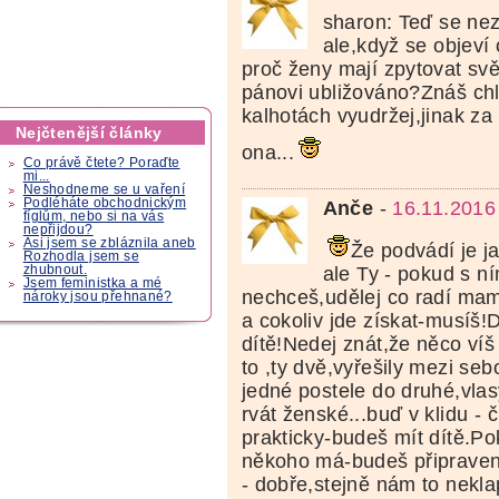
sharon: Teď se nez
ale,když se objeví 
proč ženy mají zpytovat svě
pánovi ubližováno?Znáš ch
kalhotách vyudržej,jinak za
Nejčtenější články
ona...
Co právě čtete? Poraďte
mi...
Neshodneme se u vaření
Podléháte obchodnickým
Anče
-
16.11.2016
fíglům, nebo si na vás
nepřijdou?
Asi jsem se zbláznila aneb
Že podvádí je ja
Rozhodla jsem se
ale Ty - pokud s n
zhubnout.
Jsem feministka a mé
nechceš,udělej co radí mam-
nároky jsou přehnané?
a cokoliv jde získat-musíš!D
dítě!Nedej znát,že něco víš
to ,ty dvě,vyřešily mezi seb
jedné postele do druhé,vlas
rvát ženské...buď v klidu - č
prakticky-budeš mít dítě.Po
někoho má-budeš připravená
- dobře,stejně nám to nekla