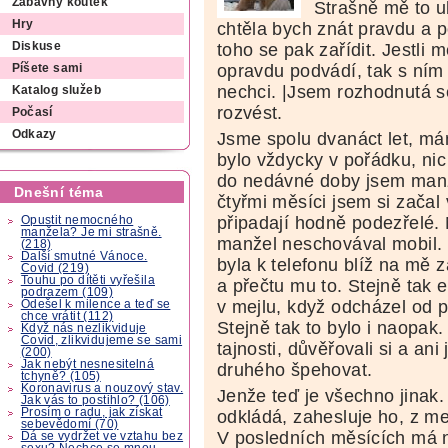
Zábavný koutek
Strašně mě to ub
Hry
chtěla bych znát pravdu a 
toho se pak zařídit. Jestli 
Diskuse
opravdu podvádí, tak s ním
Píšete sami
nechci. |Jsem rozhodnutá s
Katalog služeb
rozvést.
Počasí
Odkazy
Jsme spolu dvanáct let, má
bylo vždycky v pořádku, nic
do nedávné doby jsem manž
Dnešní téma
čtyřmi měsíci jsem si začal
připadají hodně podezřelé. 
Opustit nemocného
manžela? Je mi strašně.
manžel neschovával mobil. 
(218)
Další smutné Vánoce.
byla k telefonu blíž na mě 
Covid (219)
Touhu po dítěti vyřešila
a přečtu mu to. Stejně tak e
podrazem (109)
v mejlu, když odcházel od p
Odešel k milence a teď se
chce vrátit (112)
Stejně tak to bylo i naopa
Když nás nezlikviduje
Covid, zlikvidujeme se sami
tajnosti, důvěřovali si a an
(200)
Jak nebýt nesnesitelná
druhého špehovat.
tchyně? (105)
Koronavirus a nouzový stav.
Jenže teď je všechno jinak.
Jak vás to postihlo? (106)
Prosím o radu, jak získat
odkládá, zahesluje ho, z me
sebevědomí (70)
V posledních měsících má 
Dá se vydržet ve vztahu bez
sexu? Nechce se mnou