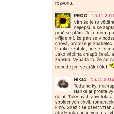
rozvodu.
PEGG
-
16.11.201
Vím že je to většin
nejlepší je se zepta
proč se ptám. Jaké mám poc
Přijde mi, že pán se v pods
chová, protože je zbabělec 
Hanka zeptala, on se kajícn
Jako většina chlapů čeká, a
ženská. Vypadá to, že se za
nebude jen sexuální úlet
Nika1
-
16.11.2016
Teda holky, necha
Hanka je proste vy
delat. Taky bych zbystrila a
spolecnych chvil, romantick
kino. Snazit se ozivit vztah
aby Hanka nesplynula s vy