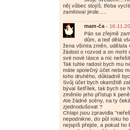
něj vůbec stojíš, třeba vycít
zamiloval jinde.....
mam-ča
-
16.11.2
Pán se zřejmě zam
dům, a teď dělá vš
žena všimla změn, udělala v
žádost o rozvod a on mohl 
své nové lásce a nic neřešit
Tak tuhle radost bych mu n
máte společný účet nebo má
toho druhého, důkladně bych
Svůj účet bych okamžitě za
býval šetřílek, tak bych se 
změnilo jeho přístup k pen
Ale žádné scény, na ty ček
zjednodušovat ?
Chlapi jsou zpravidla "neřeš
nepodnikne, do půl roku ho
nejspíš přejde, a pokud ho 