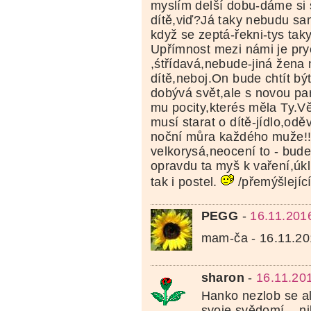
myslím delší dobu-dáme si 
dítě,viď?Já taky nebudu sam
když se zeptá-řekni-tys taky
Upřímnost mezi námi je pr
,śtřídavá,nebude-jiná žena 
dítě,neboj.On bude chtít bý
dobývá svět,ale s novou par
mu pocity,kterés měla Ty.Vě
musí starat o dítě-jídlo,odě
noční můra každého muže!
velkorysá,neocení to - bude 
opravdu ta myš k vaření,úkli
tak i postel.
/přemýšlející
PEGG
-
16.11.201
mam-ča - 16.11.20
sharon
-
16.11.20
Hanko nezlob se al
svoje svědomí....ni