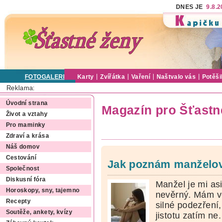
DNES JE
9.8.
FOTOGALERIE
Karty
Zvířátka
Vaření
Naštvalo vás
Potěši
Reklama:
Úvodní strana
Magazín pro Šťastn
Život a vztahy
Pro maminky
Zdraví a krása
Náš domov
Cestování
Jak poznám manželo
Společnost
Diskusní fóra
Manžel je mi as
Horoskopy, sny, tajemno
nevěrný. Mám v
Recepty
silné podezření,
Soutěže, ankety, kvízy
jistotu zatím ne.