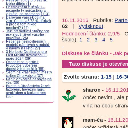
Nejlepší volby pro šatník
tvého dítěte (1)
Onemocnění žlučníku –
poznejte ty nejčastější a
zjistěte, co znamenají (13)
Darování vajíček očima
16.11.2016
Rubrika:
Partn
žen: Co cítí až 72 % dárkyň
a proč o tom nikdo
62
|
Vytisknout
nemluví? (44)
Jak interaktivní hračky pro
Hodnocení článku: 2,9/5
Oz
psy zlepší život vašeho
mazlíčka (26)
škole):
1
2
3
4
5
Recenze nejmódnějších
modelů pánských sandálů:
4 návrhy na léto (27)
3 Nejlepší Destinace pro
Diskuse ke článku - Jak
Last Minute dovolenou u
moře 2024 (39)
Ozdobte se s grácii:
Tato diskuse je otevřen
Průvodce výběrem
dámských doplňků (55)
Sedm nejkrásnějších měst v
Zvolte stranu:
1-15
|
16-3
celém Chorvatsku (37)
Papír, obyčejná neobyčejná
věc (30)
Buritto s Jihočeským žervé,
sharon
-
16.11.20
fazolemi, hovězím ragú,
avokádem a koriandrem
(16)
Anče: nevím , ale 
vina na obou straná
mam-ča
-
16.11.2
Anče: Střídavá péč