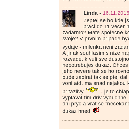
Linda
-
16.11.2016
Zeptej se ho kde js
praci do 11 vecer n
zadarmo? Mate spolecne k
svoje? V prvnim pripade bych
vydaje - milenka neni zad
A jinak souhlasim s nize n
rozvadet k vuli sve dustojno
nepotrebujes dukaz. Chces 
jeho nevere tak se ho rovno
bude zapirat tak se ptej dal 
voni atd, ma snad nejakou kr
pritazlivy
- je to chla
vyptavat tim driv vybuchne
dni pryc a vrat se "necekan
dukaz hned