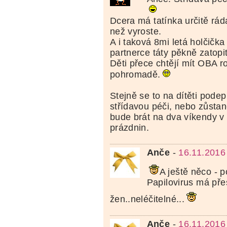
Dcera má tatínka určitě ráda
než vyroste.
A i taková 8mi letá holčičk
partnerce táty pěkně zatopit
Děti přece chtějí mít OBA r
pohromadě.
Stejně se to na dítěti podep
střídavou péči, nebo zůstane
bude brát na dva víkendy v
prázdnin.
Anče
-
16.11.2016
A ještě něco - 
Papilovirus má př
žen..neléčitelné...
Anče
-
16.11.2016