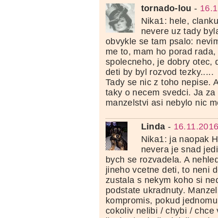
tornado-lou
-
16.1
Nika1: hele, clank
nevere uz tady byl
obvykle se tam psalo: nevim
me to, mam ho porad rada
spolecneho, je dobry otec, d
deti by byl rozvod tezky.....
Tady se nic z toho nepise. 
taky o necem svedci. Ja za 
manzelstvi asi nebylo nic m
Linda
-
16.11.2016
Nika1: ja naopak 
nevera je snad jedi
bych se rozvadela. A nehle
jineho vcetne deti, to neni
zustala s nekym koho si ned
podstate ukradnuty. Manzels
kompromis, pokud jednomu
cokoliv nelibi / chybi / chc