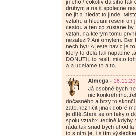
jineho / cokoliv dalsiho tak
druhym a najit spolecne re
ne jit a hledat to jinde. Mis
vztahu a hledani reseni on 
cestou a ten co zustane by 
vztah, na kterym tomu prvn
nezalezi? Ani omylem. Ber 
nech byt! A jeste navic je t
ktery to dela tak napadne 
DONUTIL to resit, misto toh
a a udelame to a to.
Almega
-
16.11.20
Já osobně bych nec
nic konkrétního,tře
dočasného a brzy to skončí
zato,nezničit jinak dobré m
je dítě.Stará se on taky o d
spolu vztah? Jedině,kdyby 
ráda,tak snad bych uhodila 
to s ním je, i s tím výsledke