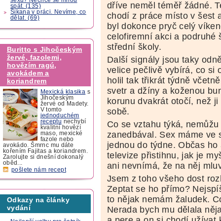
dříve neměl téměř žádné. T
spát. (135)
Šikana v práci. Nevíme, co
chodí z práce místo v šest 
dělat. (69)
byl dokonce pryč celý víken
celofiremní akci a podruhé 
střední školy.
Buritto s Jihočeským
žervé, fazolemi,
Další signály jsou taky odně
hovězím ragú,
velice pečlivě vybírá, co si
avokádem a
holil tak třikrát týdně včet
koriandrem
svetr a džíny a koženou bun
Mexická klasika
s
Jihočeským
korunu dvakrát otočí, než ji
žervé od Madety.
sobě.
V tomto
jednoduchém
receptu
nechybí
Co se vztahu týká, nemůžu 
kvalitní hovězí
zanedbával. Sex máme ve ste
maso, mexické
fazole nebo
jednou do týdne. Občas ho 
avokádo. Šmrnc mu dáte
kořením Fajitas a koriandrem.
televize přistihnu, jak je 
Zarolujte si dnešní dokonalý
oběd...
ani nevnímá, že na něj mlu
pošlete nám recept
Jsem z toho všeho dost ro
Zeptat se ho přímo? Nejspí
to nějak nemám žaludek. C
Odkazy na články
vydání
Nerada bych mu dělala něja
a pere a on si chodí užívat 