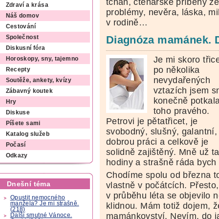
tchán, čtenářské příběhy ze
Zdraví a krása
problémy, nevěra, láska, mi
Náš domov
v rodině…
Cestování
Diagnóza mamánek. Dá
Společnost
Diskusní fóra
Je mi skoro třic
Horoskopy, sny, tajemno
po několika
Recepty
nevydařených
Soutěže, ankety, kvízy
vztazích jsem s
Zábavný koutek
konečně potkal
Hry
toho pravého.
Diskuse
Petrovi je pětatřicet, je
Píšete sami
svobodný, slušný, galantní
Katalog služeb
dobrou práci a celkově je
Počasí
solidně zajištěný. Mně už ta
Odkazy
hodiny a strašně ráda bych 
Chodíme spolu od března to
Dnešní téma
vlastně v počátcích. Přesto
v průběhu léta se objevilo
Opustit nemocného
manžela? Je mi strašně.
klidnou. Mám totiž dojem, ž
(218)
mamánkovství. Nevím, do ja
Další smutné Vánoce.