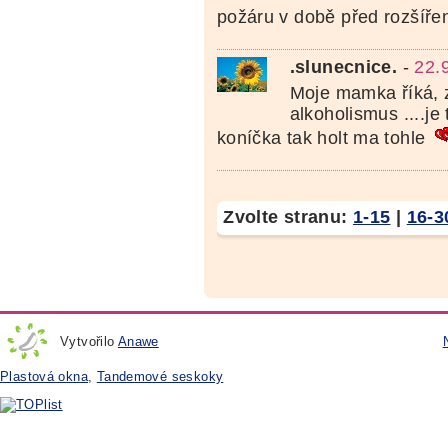
požáru v době před rozšíře
.slunecnice.
-
22.
Moje mamka říká, z
alkoholismus ....j
koníčka tak holt ma tohle
Zvolte stranu:
1-15
|
16-3
Vytvořilo
Anawe
Plastová okna
,
Tandemové seskoky