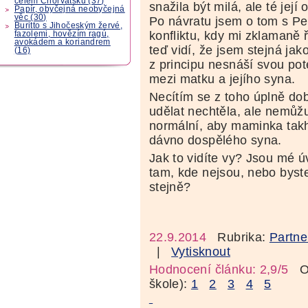
celém Chorvatsku (37)
snažila být milá, ale té její
Papír, obyčejná neobyčejná
věc (30)
Po návratu jsem o tom s Pe
Buritto s Jihočeským žervé,
konfliktu, kdy mi zklamaně ř
fazolemi, hovězím ragú,
avokádem a koriandrem
teď vidí, že jsem stejná jak
(16)
z principu nesnáší svou pot
mezi matku a jejího syna.
Necítím se z toho úplně do
udělat nechtěla, ale nemůž
normální, aby maminka tak
dávno dospělého syna.
Jak to vidíte vy? Jsou mé 
tam, kde nejsou, nebo byste
stejně?
22.9.2014
Rubrika:
Partne
|
Vytisknout
Hodnocení článku: 2,9/5
Oz
škole):
1
2
3
4
5