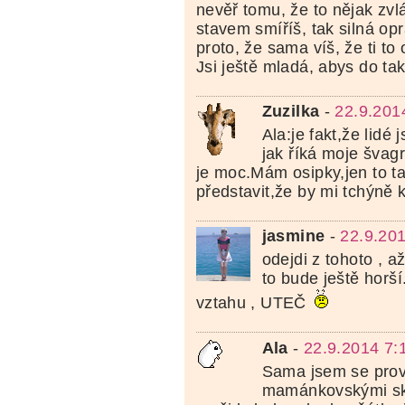
nevěř tomu, že to nějak zvl
stavem smíříš, tak silná opr
proto, že sama víš, že ti to
Jsi ještě mladá, abys do ta
Zuzilka
-
22.9.201
Ala:je fakt,že lidé 
jak říká moje švag
je moc.Mám osipky,jen to t
představit,že by mi tchýně k
jasmine
-
22.9.20
odejdi z tohoto , až
to bude ještě horší
vztahu , UTEČ
Ala
-
22.9.2014 7:
Sama jsem se prov
mamánkovskými sk