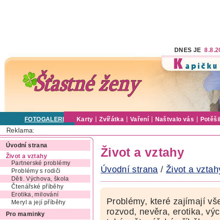
DNES JE
8.8.
FOTOGALERIE
Karty
Zvířátka
Vaření
Naštvalo vás
Potěši
Reklama:
Úvodní strana
Život a vztahy
Život a vztahy
Partnerské problémy
Úvodní strana
/
Život a vztah
Problémy s rodiči
Děti. Výchova, škola
Čtenářské příběhy
Erotika, milování
Problémy, které zajímají vš
Meryl a její příběhy
rozvod, nevěra, erotika, výc
Pro maminky