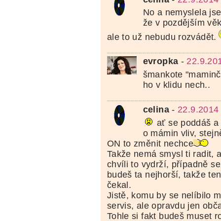
No a nemyslela jse
že v pozdějším věku
ale to už nebudu rozvádět.
evropka
-
22.9.20
šmankote "maminči
ho v klidu nech..
celina
-
22.9.2014
ať se poddáš a
o mámin vliv, stejn
ON to změnit nechce
Takže nemá smysl ti radit, a
chvíli to vydrží, případně s
budeš ta nejhorší, takže te
čekal.
Jistě, komu by se nelíbilo 
servis, ale opravdu jen obč
Tohle si fakt budeš muset 