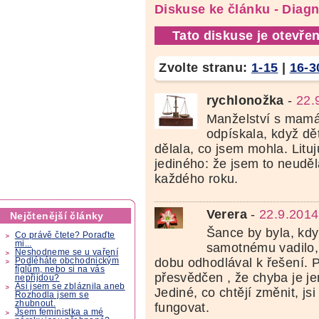
Diskuse ke článku - Diag
Tato diskuse je otevřen
Zvolte stranu:
1-15
|
16-3
rychlonožka
-
22.
Manželství s mam
odpískala, když dě
dělala, co jsem mohla. Litu
jediného: že jsem to neuděl
každého roku.
Verera
-
22.9.2014
Nejčtenější články
Šance by byla, kdy
Co právě čtete? Poraďte
mi...
samotnému vadilo,
Neshodneme se u vaření
dobu odhodlával k řešení. P
Podléháte obchodnickým
fíglům, nebo si na vás
přesvědčen , že chyba je jen 
nepřijdou?
Asi jsem se zbláznila aneb
Jediné, co chtějí změnit, js
Rozhodla jsem se
zhubnout.
fungovat.
Jsem feministka a mé