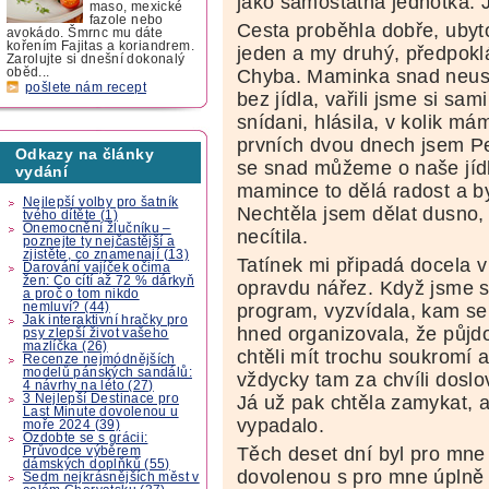
jako samostatná jednotka. J
maso, mexické
fazole nebo
Cesta proběhla dobře, ubyt
avokádo. Šmrnc mu dáte
kořením Fajitas a koriandrem.
jeden a my druhý, předpokl
Zarolujte si dnešní dokonalý
Chyba. Maminka snad neustá
oběd...
pošlete nám recept
bez jídla, vařili jsme si sa
snídani, hlásila, v kolik má
prvních dvou dnech jsem Pet
Odkazy na články
se snad můžeme o naše jídl
vydání
mamince to dělá radost a by
Nejlepší volby pro šatník
Nechtěla jsem dělat dusno, 
tvého dítěte (1)
Onemocnění žlučníku –
necítila.
poznejte ty nejčastější a
zjistěte, co znamenají (13)
Tatínek mi připadá docela v
Darování vajíček očima
žen: Co cítí až 72 % dárkyň
opravdu nářez. Když jsme si
a proč o tom nikdo
nemluví? (44)
program, vyzvídala, kam se 
Jak interaktivní hračky pro
hned organizovala, že půjd
psy zlepší život vašeho
mazlíčka (26)
chtěli mít trochu soukromí 
Recenze nejmódnějších
modelů pánských sandálů:
vždycky tam za chvíli doslov
4 návrhy na léto (27)
3 Nejlepší Destinace pro
Já už pak chtěla zamykat, al
Last Minute dovolenou u
vypadalo.
moře 2024 (39)
Ozdobte se s grácii:
Těch deset dní byl pro mne 
Průvodce výběrem
dámských doplňků (55)
dovolenou s pro mne úplně 
Sedm nejkrásnějších měst v