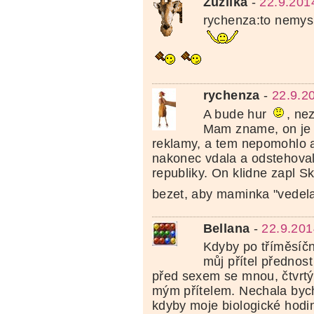
Zuzilka
-
22.9.201
rychenza:to nemys
rychenza
-
22.9.2
A bude hur
, ne
Mam zname, on je
reklamy, a tem nepomohlo 
nakonec vdala a odstehova
republiky. On klidne zapl S
bezet, aby maminka "vedel
Bellana
-
22.9.201
Kdyby po tříměsíčn
můj přítel přednos
před sexem se mnou, čtvrtý
mým přítelem. Nechala bych
kdyby moje biologické hodin