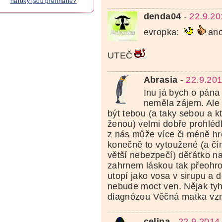
nároky jsou přehnané?
denda04
-
22.9.20
evropka:
ano
UTEČ
Abrasia
-
22.9.201
Inu já bych o pán
neměla zájem. Ale j
být tebou (a taky sebou a kt
ženou) velmi dobře prohlédl
z nás může více či méně hro
konečně to vytoužené (a čí
větší nebezpečí) děťátko na
zahrnem láskou tak přeohro
utopí jako vosa v sirupu a 
nebude moct ven. Nějak ty
diagnózou Věčná matka vzn
celina
-
22.9.2014