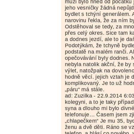
muži bylo hned od počátku 
jeho vesničky žádná nepůjd
bydlet s tchýní generálem. 
narovinu řekla, že za ním b
Odstěhoval se tedy, za mno
přes celý okres. Sice tam k
a dodnes jezdí, ale to je d
Podotýkám, že tchyně bydle
podstatě na malém ranči. Al
opečovávání byly dodnes. N
nebyla natolik akční, že by
výlet, natožpak na dovolen
hodně věcí. jejich vztah je
komplikovaný. Je to už hodn
„páru“ má stále.
ad: Zuzilka - 22.9.2014 6:0
kolegyni, a to je taky přípa
syna a dlouho mi bylo divné
telefonuje… Časem jsem zjis
„chlapečkem“ Je mu 35, by
ženu a dvě děti. Ráno se v
telefon, a hlásí co nového, v