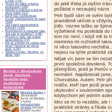
Covid (219)
do jaké třeba já slyším tráv
Touhu po dítěti vyřešila
podrazem (109)
požádat o nezaujatý názor.
Odešel k milence a teď se
chce vrátit (112)
Petr bydlí sám ve svém by
Když nás nezlikviduje
Covid, zlikvidujeme se sami
pravidelně uklízet a vždyc
(200)
Jak nebýt nesnesitelná
jídlo. Vezme tašku se špin
tchyně? (105)
vyžehlené mu poskládá do sk
Koronavirus a nouzový stav.
Jak vás to postihlo? (106)
tom nic není, i když mě to 
Prosím o radu, jak získat
sebevědomí (70)
maminka mi rozhodně takový
Dá se vydržet ve vztahu bez
sexu? Nechce se mnou
ní něco takového nechtěla. A
spát. (135)
nejsou na tyhle praktické zá
Šikana v práci. Nevíme, co
dělat. (69)
Nějak víc jsem se tím nezab
první společná dovolená. To
přemýšlím, jestli je Petrův
Buritto s Jihočeským
normální. Naplánovali jsme,
žervé, fazolemi,
hovězím ragú,
Chorvatska. Autem. Petr při
avokádem a
rodiče, kteří tam jezdí prav
koriandrem
ubytování v soukromém apar
Mexická klasika
s
kdybychom jeli jedním autem
Jihočeským
žervé od Madety.
Moc se mi to nezdálo, ale i 
V tomto
jednoduchém
praktické stránky a říkala 
receptu
nechybí
kvalitní hovězí