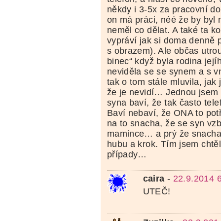
někdy i 3-5x za pracovní d
on má práci, néé že by byl
neměl co dělat. A také ta 
vypráví jak si doma denně p
s obrazem). Ale občas utrous
binec“ když byla rodina jej
neviděla se se synem a s v
tak o tom stále mluvila, jak 
že je nevidí… Jednou jsem se 
syna baví, že tak často tele
Baví nebaví, že ONA to potř
na to snacha, že se syn vzb
mamince… a prý že snacha
hubu a krok. Tím jsem chtěla
případy…
caira
-
22.9.2014 
UTEČ!