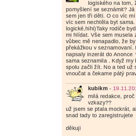
logiského na tom,
pomyšlení se seznámit? Já 
sem jen tři děti. O co víc m
víc sem nechtěla byt sama. 
logické,hihi)Taky rodiče byd
mi hlídat. Vše sem musela 
vůbec mě nenapadlo, že by 
překážkou v seznamovaní. 
napsaly inzerát do Anonce
sama seznamila . Když my 
spolu začli žít. No a ted u
vnoučat a čekame pátý pra
kubikm
-
19.11.20
milá redakce, proč
vzkazy??
už jsem se ptala mockrát, 
snad tady to zaregistrujete
děkuji