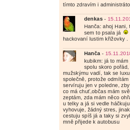
tímto zdravím i administrátor
denkas
-
15.11.20
Hanča: ahoj Hani, 
sem to psala já
hackovaní lustim křižovky .
Hanča
-
15.11.201
kubikm: já to mám
spolu skoro pořád,
mužskýmu vadí, tak se luxu
společně, protože odmítám ří
servíruju jen v poledne, zb
co má chuť,občas mám světl
zeptám, zda mám něco ohřát
u telky a já si vedle háčkuj
vyhovuje, žádný stres, jin
cestuju spíš já a taky si zvy
mně přijede k autobusu