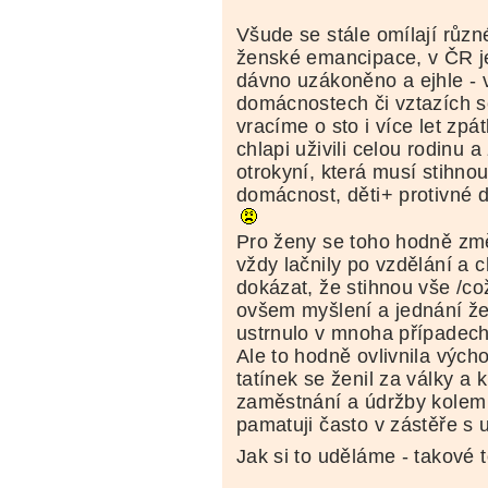
Všude se stále omílají růz
ženské emancipace, v ČR j
dávno uzákoněno a ejhle -
domácnostech či vztazích 
vracíme o sto i více let zpá
chlapi uživili celou rodinu 
otrokyní, která musí stihnout
domácnost, děti+ protivné d
Pro ženy se toho hodně změn
vždy lačnily po vzdělání a 
dokázat, že stihnou vše /co
ovšem myšlení a jednání že
ustrnulo v mnoha případech 
Ale to hodně ovlivnila výc
tatínek se ženil za války a
zaměstnání a údržby kolem
pamatuji často v zástěře s u
Jak si to uděláme - takov