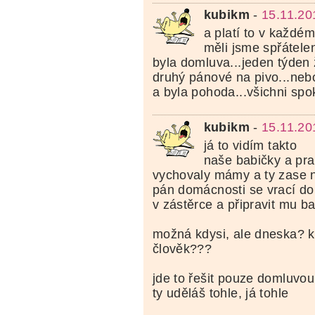
kubikm
-
15.11.20
a platí to v každé
měli jsme spřátelen
byla domluva...jeden týden 
druhý pánové na pivo...nebo
a byla pohoda...všichni spo
kubikm
-
15.11.20
já to vidím takto
naše babičky a pra
vychovaly mámy a ty zase n
pán domácnosti se vrací do
v zástěrce a připravit mu ba
možná kdysi, ale dneska? k
člověk???
jde to řešit pouze domluvou a 
ty uděláš tohle, já tohle