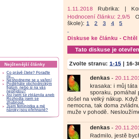
1.11.2018
Rubrika:
| Ko
Hodnocení článku: 2,9/5
Oz
škole):
1
2
3
4
5
Diskuse ke článku - Chtě
Tato diskuse je otevřen
Zvolte stranu:
1-15
|
16-3
Nejčtenější články
Co právě čtete? Poraďte
mi...
denkas
-
20.11.20
Neshodneme se u vaření
Podléháte obchodnickým
krasaka: i můj táta
fíglům, nebo si na vás
nepřijdou?
sporaku, pomáhal p
Asi jsem se zbláznila aneb
došel na velký nákup. Kdy
Rozhodla jsem se
zhubnout.
nemocna, tak doma zvládnu
Jsem feministka a mé
nároky jsou přehnané?
muže v pohodě. Nesloužíme
denkas
-
20.11.20
Radmilo, jestě bych