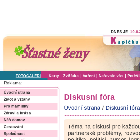
DNES JE
10.8
FOTOGALERIE
Karty
Zvířátka
Vaření
Naštvalo vás
Potěši
Reklama:
Úvodní strana
Diskusní fóra
Život a vztahy
Pro maminky
Úvodní strana
/
Diskusní fóra
Zdraví a krása
Náš domov
Téma na diskusi pro každou
Cestování
partnerské problémy, rozvod
Společnost
politika, politici, humor, le