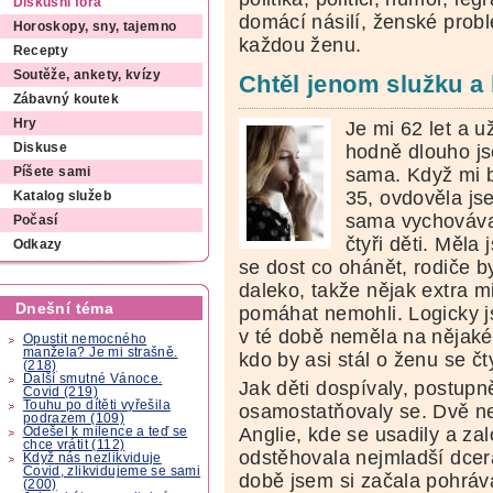
Diskusní fóra
domácí násilí, ženské pro
Horoskopy, sny, tajemno
každou ženu.
Recepty
Soutěže, ankety, kvízy
Chtěl jenom služku a
Zábavný koutek
Hry
Je mi 62 let a u
hodně dlouho j
Diskuse
sama. Když mi 
Píšete sami
35, ovdověla js
Katalog služeb
sama vychováv
Počasí
čtyři děti. Měla
Odkazy
se dost co ohánět, rodiče by
daleko, takže nějak extra m
Dnešní téma
pomáhat nemohli. Logicky 
v té době neměla na nějaké
Opustit nemocného
manžela? Je mi strašně.
kdo by asi stál o ženu se čt
(218)
Další smutné Vánoce.
Jak děti dospívaly, postupn
Covid (219)
Touhu po dítěti vyřešila
osamostatňovaly se. Dvě ne
podrazem (109)
Anglie, kde se usadily a zalo
Odešel k milence a teď se
chce vrátit (112)
odstěhovala nejmladší dcer
Když nás nezlikviduje
Covid, zlikvidujeme se sami
době jsem si začala pohráv
(200)