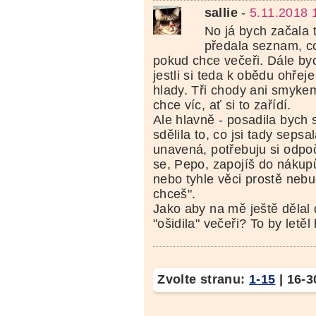
sallie
-
5.11.2018 
No já bych začala 
předala seznam, c
pokud chce večeři. Dále by
jestli si teda k obědu ohřej
hlady. Tři chody ani smykem 
chce víc, ať si to zařídí.
Ale hlavně - posadila bych 
sdělila to, co jsi tady sepsa
unavená, potřebuju si odpo
se, Pepo, zapojíš do nákupů
nebo tyhle věci prostě neb
chceš".
Jako aby na mě ještě dělal 
"ošidila" večeři? To by letěl
Zvolte stranu:
1-15
|
16-3