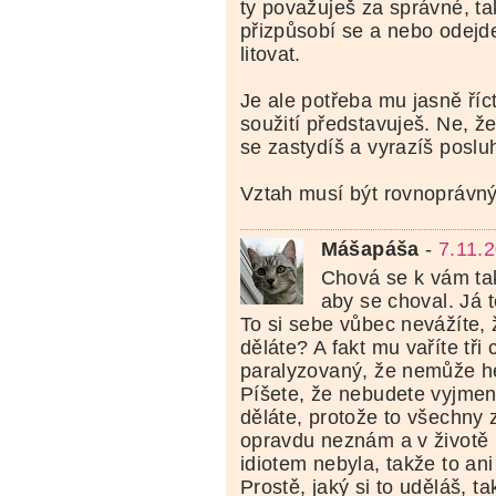
ty považuješ za správné, ta
přizpůsobí se a nebo odejd
litovat.
Je ale potřeba mu jasně říct,
soužití představuješ. Ne, že
se zastydíš a vyrazíš poslu
Vztah musí být rovnoprávný
Mášapáša
-
7.11.
Chová se k vám tak
aby se choval. Já 
To si sebe vůbec nevážíte, 
děláte? A fakt mu vaříte tři
paralyzovaný, že nemůže h
Píšete, že nebudete vyjme
děláte, protože to všechny 
opravdu neznám a v životě
idiotem nebyla, takže to an
Prostě, jaký si to uděláš, 