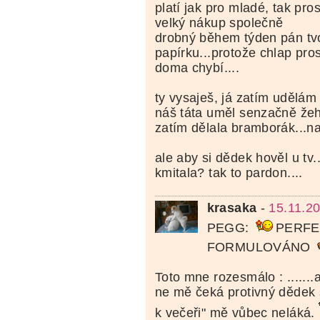
platí jak pro mladé, tak pros
velký nákup společně
drobný během týden pán tv
papírku...protože chlap pro
doma chybí....
ty vysaješ, já zatím udělám 
náš táta uměl senzačně žeh
zatím dělala bramborák...na
ale aby si dědek hověl u tv.
kmitala? tak to pardon....
krasaka
-
15.11.2
PEGG:
PERFE
FORMULOVÁNO
Toto mne rozesmálo : .......
ne mě čeká protivný dědek
k večeři" mě vůbec neláká.