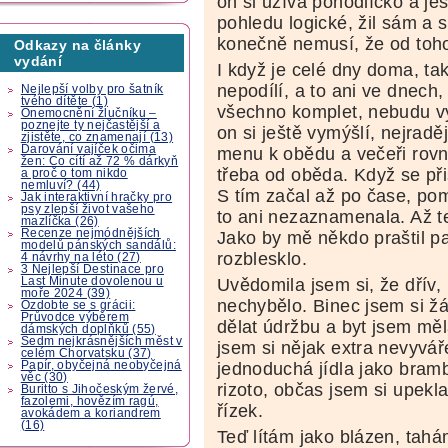
on si užívá pohodlíčko a ješ
pohledu logické, žil sám a st
konečně nemusí, že od toho
Odkazy na články
vydání
I když je celé dny doma, t
nepodílí, a to ani ve dnech
Nejlepší volby pro šatník
tvého dítěte (1)
všechno komplet, nebudu vy
Onemocnění žlučníku –
poznejte ty nejčastější a
on si ještě vymýšlí, nejrad
zjistěte, co znamenají (13)
Darování vajíček očima
menu k obědu a večeři rovněž
žen: Co cítí až 72 % dárkyň
třeba od oběda. Když se při
a proč o tom nikdo
nemluví? (44)
S tím začal až po čase, po
Jak interaktivní hračky pro
psy zlepší život vašeho
to ani nezaznamenala. Až t
mazlíčka (26)
Recenze nejmódnějších
Jako by mě někdo praštil pal
modelů pánských sandálů:
rozblesklo.
4 návrhy na léto (27)
3 Nejlepší Destinace pro
Last Minute dovolenou u
Uvědomila jsem si, že dřív,
moře 2024 (39)
nechybělo. Binec jsem si žá
Ozdobte se s grácii:
Průvodce výběrem
dělat údržbu a byt jsem měl
dámských doplňků (55)
Sedm nejkrásnějších měst v
jsem si nějak extra nevyvář
celém Chorvatsku (37)
Papír, obyčejná neobyčejná
jednoduchá jídla jako bram
věc (30)
rizoto, občas jsem si upek
Buritto s Jihočeským žervé,
fazolemi, hovězím ragú,
řízek.
avokádem a koriandrem
(16)
Teď lítám jako blázen, tah