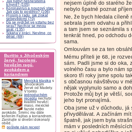
Jak nebýt nesnesitelná
nejsem úplně do starého že
tchyně? (105)
nebylo špatné poznat příje
Koronavirus a nouzový stav.
Jak vás to postihlo? (106)
Prosím o radu, jak získat
Ne, že bych hledala cílen
sebevědomí (70)
sebrala jsem odvahu a přihl
Dá se vydržet ve vztahu bez
sexu? Nechce se mnou
a tam jsem se seznámila s
spát. (135)
Šikana v práci. Nevíme, co
tenkrát hned, po odchodu dc
dělat. (69)
sama.
Omlouvám se za ten obsáhlý
Buritto s Jihočeským
Mému příteli je 68, je rozve
žervé, fazolemi,
sám. Padli jsme si do oka, z
hovězím ragú,
volného času a bylo nám sp
avokádem a
koriandrem
skoro tři roky jsme spolu t
s občasnou návštěvou v mém
Mexická klasika
s
Jihočeským
nějak vyplynulo samo a doh
žervé od Madety.
V tomto
Protože můj byt je větší, s
jednoduchém
receptu
nechybí
jeho byt pronajímá.
kvalitní hovězí
maso, mexické
Oba jsme už v důchodu, já s
fazole nebo
avokádo. Šmrnc mu dáte
přivydělávat. A začínám mít
kořením Fajitas a koriandrem.
špatně, jak jsem byla straš
Zarolujte si dnešní dokonalý
oběd...
mám v posledních měsících 
pošlete nám recept