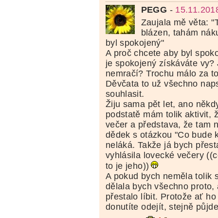
PEGG
-
15.11.201
Zaujala mě věta: "
blázen, tahám náku
byl spokojený"
A proč chcete aby byl spok
je spokojený získáváte vy? 
nemračí? Trochu málo za to
Děvčata to už všechno naps
souhlasit.
Žiju sama pět let, ano někd
podstatě mám tolik aktivit
večer a představa, že tam 
dědek s otázkou "Co bude 
neláká. Takže já bych přesta
vyhlásila lovecké večery ((co
to je jeho))
A pokud bych neměla tolik s
dělala bych všechno proto,
přestalo líbit. Protože ať h
donutíte odejít, stejně půjd