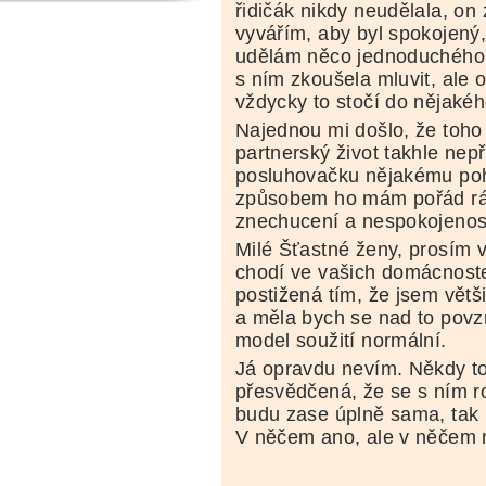
řidičák nikdy neudělala, on
vyvářím, aby byl spokojený,
udělám něco jednoduchého, t
s ním zkoušela mluvit, ale
vždycky to stočí do nějakého
Najednou mi došlo, že toho
partnerský život takhle nep
posluhovačku nějakému po
způsobem ho mám pořád rád
znechucení a nespokojenos
Milé Šťastné ženy, prosím v
chodí ve vašich domácnost
postižená tím, že jsem vět
a měla bych se nad to povzn
model soužití normální.
Já opravdu nevím. Někdy to
přesvědčená, že se s ním ro
budu zase úplně sama, tak m
V něčem ano, ale v něčem 