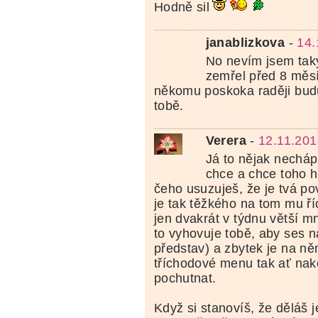
Hodně sil
janablizkova
-
14.
No nevím jsem ta
zemřel před 8 měsí
někomu poskoka raději bud
tobě.
Verera
-
12.11.201
Já to nějak necháp
chce a chce toho h
čeho usuzuješ, že je tvá po
je tak těžkého na tom mu říc
jen dvakrát v týdnu větší mn
to vyhovuje tobě, aby ses n
představ) a zbytek je na ně
tříchodové menu tak ať nak
pochutnat.
Když si stanovíš, že děláš j