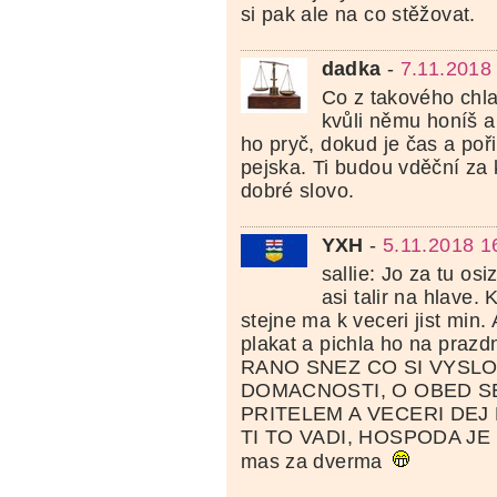
si pak ale na co stěžovat.
dadka
-
7.11.2018
Co z takového chl
kvůli němu honíš a 
ho pryč, dokud je čas a poř
pejska. Ti budou vděční za
dobré slovo.
YXH
-
5.11.2018 1
sallie: Jo za tu os
asi talir na hlave. 
stejne ma k veceri jist min. 
plakat a pichla ho na prazd
RANO SNEZ CO SI VYSLO
DOMACNOSTI, O OBED S
PRITELEM A VECERI DEJ 
TI TO VADI, HOSPODA JE 
mas za dverma