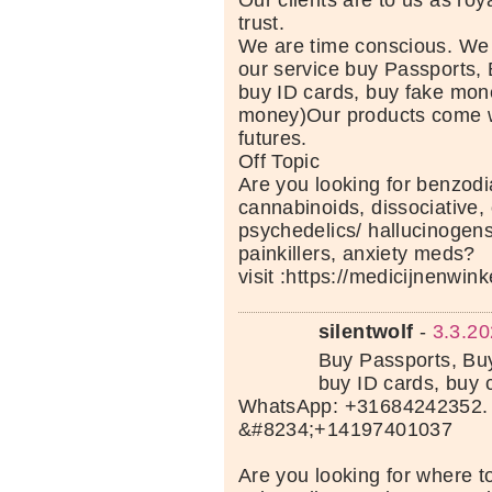
Our clients are to us as roy
trust.
We are time conscious. We
our service buy Passports, 
buy ID cards, buy fake mone
money)Our products come wi
futures.
Off Topic
Are you looking for benzod
cannabinoids, dissociative, 
psychedelics/ hallucinogens
painkillers, anxiety meds?
visit :https://medicijnenwi
silentwolf
-
3.3.20
Buy Passports, Buy
buy ID cards, buy 
WhatsApp: +31684242352. 
&#8234;+14197401037
Are you looking for where t