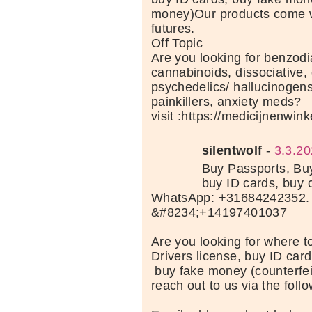
money)Our products come wi
futures.
Off Topic
Are you looking for benzod
cannabinoids, dissociative, 
psychedelics/ hallucinogens
painkillers, anxiety meds?
visit :https://medicijnenwi
silentwolf
-
3.3.20
Buy Passports, Buy
buy ID cards, buy 
WhatsApp: +31684242352. 
&#8234;+14197401037
Are you looking for where t
Drivers license, buy ID card
buy fake money (counterfei
reach out to us via the follo