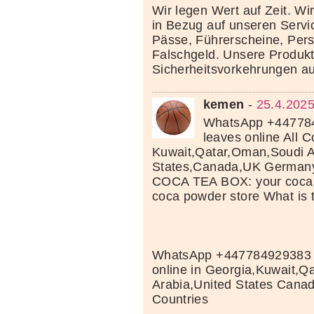
Wir legen Wert auf Zeit. Wi
in Bezug auf unseren Servi
Pässe, Führerscheine, Per
Falschgeld. Unsere Produkte
Sicherheitsvorkehrungen au
kemen
-
25.4.2025
WhatsApp +44778
leaves online All C
Kuwait,Qatar,Oman,Soudi A
States,Canada,UK Germany 
COCA TEA BOX: your coca l
coca powder store What is 
WhatsApp +447784929383 
online in Georgia,Kuwait,Qa
Arabia,United States Cana
Countries