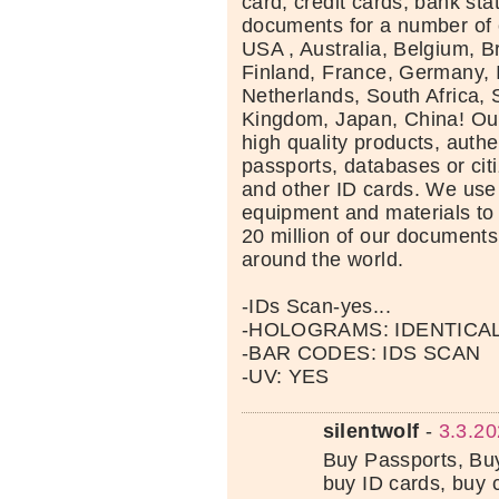
card, credit cards, bank st
documents for a number of 
USA , Australia, Belgium, Br
Finland, France, Germany, I
Netherlands, South Africa, 
Kingdom, Japan, China! Ou
high quality products, auth
passports, databases or ci
and other ID cards. We use 
equipment and materials to
20 million of our documents 
around the world.
-IDs Scan-yes...
-HOLOGRAMS: IDENTICA
-BAR CODES: IDS SCAN
-UV: YES
silentwolf
-
3.3.20
Buy Passports, Buy
buy ID cards, buy 