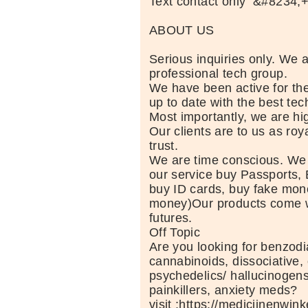
Text contact only &#8234
ABOUT US
Serious inquiries only. We 
professional tech group.
We have been active for th
up to date with the best te
Most importantly, we are hig
Our clients are to us as roy
trust.
We are time conscious. We
our service buy Passports, 
buy ID cards, buy fake mone
money)Our products come wi
futures.
Off Topic
Are you looking for benzod
cannabinoids, dissociative, 
psychedelics/ hallucinogens
painkillers, anxiety meds?
visit :https://medicijnenwi