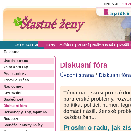
DNES JE
9.8.
FOTOGALERIE
Karty
Zvířátka
Vaření
Naštvalo vás
Potěši
Reklama:
Úvodní strana
Diskusní fóra
Život a vztahy
Pro maminky
Úvodní strana
/
Diskusní fóra
Zdraví a krása
Náš domov
Téma na diskusi pro každou
Cestování
partnerské problémy, rozvod
Společnost
politika, politici, humor, le
Diskusní fóra
domácí násilí, ženské pro
Horoskopy, sny, tajemno
každou ženu.
Recepty
Soutěže, ankety, kvízy
Prosím o radu, jak z