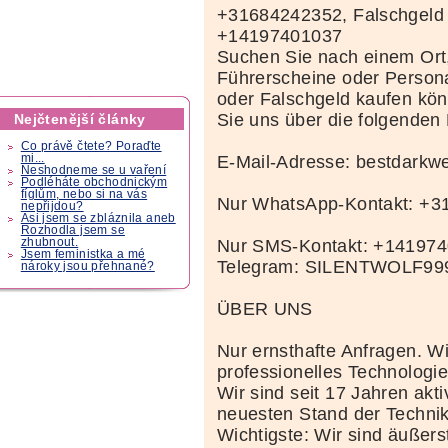
+31684242352, Falschgeld
+14197401037
Suchen Sie nach einem Ort
Führerscheine oder Person
oder Falschgeld kaufen kö
Sie uns über die folgenden
Nejčtenější články
Co právě čtete? Poraďte
E-Mail-Adresse: bestdark
mi...
Neshodneme se u vaření
Podléháte obchodnickým
fíglům, nebo si na vás
Nur WhatsApp-Kontakt: +
nepřijdou?
Asi jsem se zbláznila aneb
Rozhodla jsem se
Nur SMS-Kontakt: +14197
zhubnout.
Jsem feministka a mé
Telegram: SILENTWOLF99
nároky jsou přehnané?
ÜBER UNS
Nur ernsthafte Anfragen. Wi
professionelles Technolog
Wir sind seit 17 Jahren akt
neuesten Stand der Techni
Wichtigste: Wir sind äußerst