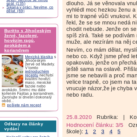
dlouho. Já se věnovala vnuko
spát. (135)
Šikana v práci. Nevíme, co
vyhlédl moc hezkou ženu a d
dělat. (69)
mi to trapné vůči vnukovi. K
řekl, že se se mnou nedá n
chodit nebude. Jenže on se
Buritto s Jihočeským
spíš zírá. Také se podívá
žervé, fazolemi,
hovězím ragú,
muže, ale nezírám na něj ce
avokádem a
Nevím, co mám dělat, myslí
koriandrem
nebo co. Když jsme před let
Mexická klasika
s
Jihočeským
opakovalo, jenže on přecház
žervé od Madety.
ještě sama na oslavě. Přišl
V tomto
jednoduchém
jsme se nebavili a proč man
receptu
nechybí
kvalitní hovězí
velice trapně, co jsem na t
maso, mexické
fazole nebo
vnucuje názor,že je chyba 
avokádo. Šmrnc mu dáte
nebo radu.
kořením Fajitas a koriandrem.
Zarolujte si dnešní dokonalý
oběd...
pošlete nám recept
25.8.2020
Rubrika:
| Ko
Odkazy na články
Hodnocení článku: 3/5
Ozná
vydání
škole):
1
2
3
4
5