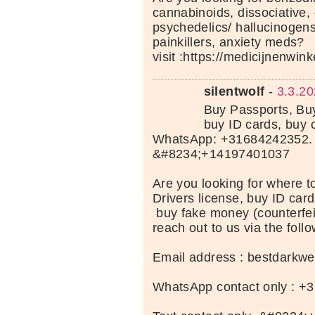
cannabinoids, dissociative, 
psychedelics/ hallucinogens
painkillers, anxiety meds?
visit :https://medicijnenwi
silentwolf
-
3.3.20
Buy Passports, Buy
buy ID cards, buy 
WhatsApp: +31684242352. 
&#8234;+14197401037
Are you looking for where t
Drivers license, buy ID card
buy fake money (counterfei
reach out to us via the follo
Email address : bestdark
WhatsApp contact only : +