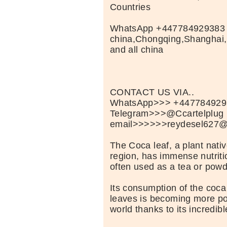
Countries
WhatsApp +447784929383 B
china,Chongqing,Shanghai
and all china
CONTACT US VIA..
WhatsApp>>> +447784929
Telegram>>>@Ccartelplug
email>>>>>>reydesel627@
The Coca leaf, a plant nati
region, has immense nutritio
often used as a tea or powd
Its consumption of the coca
leaves is becoming more po
world thanks to its incredibl