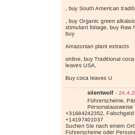
, buy South American tradit
, buy Organic green alkaloi
stimulant foliage, buy Raw 
buy
Amazonian plant extracts
online, buy Traditional coc
leaves USA,
Buy coca leaves U
silentwolf
-
24.4.2
Führerscheine, Pä
Personalausweise 
+31684242352, Falschgeld
+14197401037
Suchen Sie nach einem Ort
Führerscheine oder Person