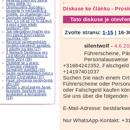
Nejlepší volby pro šatník
tvého dítěte (1)
Onemocnění žlučníku –
Diskuse ke článku - Prosí
poznejte ty nejčastější a
zjistěte, co znamenají (13)
Darování vajíček očima
Tato diskuse je otevřen
žen: Co cítí až 72 % dárkyň
a proč o tom nikdo
nemluví? (44)
Zvolte stranu:
1-15
|
16-3
Jak interaktivní hračky pro
psy zlepší život vašeho
mazlíčka (26)
Recenze nejmódnějších
silentwolf
-
4.6.20
modelů pánských sandálů:
4 návrhy na léto (27)
Führerscheine, Pä
3 Nejlepší Destinace pro
Last Minute dovolenou u
Personalausweise 
moře 2024 (39)
Ozdobte se s grácii:
+31684242352, Falschgeld
Průvodce výběrem
dámských doplňků (55)
+14197401037
Sedm nejkrásnějších měst v
Suchen Sie nach einem Ort
celém Chorvatsku (37)
Papír, obyčejná neobyčejná
Führerscheine oder Person
věc (30)
Buritto s Jihočeským žervé,
oder Falschgeld kaufen kö
fazolemi, hovězím ragú,
avokádem a koriandrem
Sie uns über die folgenden
(16)
E-Mail-Adresse: bestdark
Nur WhatsApp-Kontakt: +