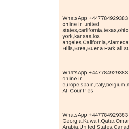
WhatsApp +447784929383 
online in united
states,carlifornia,texas,ohi
york,kansas,los
angeles,California,Alameda
Hills,Brea,Buena Park all s
WhatsApp +447784929383 
online in
europe,spain,italy,belgiu
All Countries
WhatsApp +447784929383 B
Georgia,Kuwait,Qatar,Oma
Arabia,United States,Cana