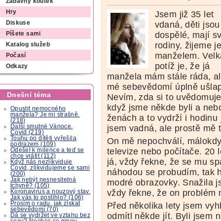
Zábavný koutek
Hry
Jsem již 35 let
vdaná, děti jsou
Diskuse
dospělé, mají s
Píšete sami
rodiny, žijeme j
Katalog služeb
manželem. Velk
Počasí
potíž je, že já
Odkazy
manžela mám stále ráda, a
mé sebevědomí úplně ušla
Dnešní téma
Nevím, zda si to uvědomuje
když jsme někde byli a nebo
Opustit nemocného
manžela? Je mi strašně.
ženách a to vydrží i hodin
(218)
Další smutné Vánoce.
jsem vadná, ale prostě mě t
Covid (219)
Touhu po dítěti vyřešila
On mě nepochválí, málokd
podrazem (109)
televize nebo počítače. 20 
Odešel k milence a teď se
chce vrátit (112)
já, vždy řekne, že se mu sp
Když nás nezlikviduje
Covid, zlikvidujeme se sami
náhodou se probudím, tak h
(200)
Jak nebýt nesnesitelná
modré obrazovky. Snažila js
tchyně? (105)
vždy řekne, že on problém
Koronavirus a nouzový stav.
Jak vás to postihlo? (106)
Prosím o radu, jak získat
Před několika lety jsem vyh
sebevědomí (70)
odmítl někde jít. Byli jsem 
Dá se vydržet ve vztahu bez
sexu? Nechce se mnou