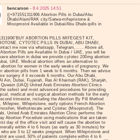
bencarson
-
8.4.2025 14:51
((+971551311906 Abortion Pills in Dubai/Abu
Dhabi/Alain/RAK city/Satwa-mifepristone &
Misoprostol Available in Dubai/Abu Dhabi-ipills in
1311906“BUY ABORTION PILLS MIFEGEST KIT,
OTONE, CYTOTEC PILLS IN DUBAI, ABU DHABI,
ntact me now via whatsapp, Telegram,…… Above all,
Abortion Pills are Available In Dubai / UAE, you will be
 have abortion in dubai we provide cytotec 200mg abortion
Dubai, UAE. Medical abortion offers an alternative to
l abortion for women in the early weeks of pregnancy. We
er abortion pills from 1 week to 6 months. Then we advise
use surgery if it exceeds 6 months. Our Abu Dhabi,
Al Ain, Dubai, Fujairah, Ras Al Khaimah (RAK), Sharjah,
Quwain (UAQ) United Arab Emirates Abortion Clinics
 the safest and most advanced procedures for providing
ical, medical and surgical abortion methods for the early
second trimester, including the Abortion By Pill Method
 Mifeprex, Mifepristone, early options French Abortion
Tamoxifen, Methotrexate and Cytotec (Misoprostol). The
bi, United Arab Emirates Abortion Clinic performs the
y Abortion Procedure using medications that are taken
irst day of the office visit and will cause the abortion to
nerally within 4 to 6 hours (as early as 30 minutes) for
s who are 3 to 12 weeks pregnant. When Mifepristone and
stol are used, 50% of patients complete within 4 to 6