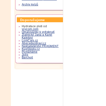
Archiv kvízů
Doporučujeme
Hydratace pleti od
yvycom.com
Omalovánky k vytisknutí
Zlatnictví Jana a Karel
Kaletovi
LomCars.cz
Abecedazdraví.cz
Nakladatelství FRAGMENT
KupSkodu.cz
Pomáháme
Jolis
Barchoš