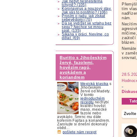
Jak nebýt nesnesitelná
Přemýšlí
tchyně? (105)
tím vlas
Koronavirus a nouzový stav.
Jak vás to postihlo? (106)
nadřízen
Prosím o radu, jak získat
nám.
sebevědomí (70)
Dá se vydržet ve vztahu bez
Necítíme
sexu? Nechce se mnou
agresivi
spát. (135)
mlčíme,
Šikana v práci. Nevíme, co
zaútočí
dělat. (69)
blázen.
Nemáte 
v zaměs
Buritto s Jihočeským
srovnat
žervé, fazolemi,
hovězím ragú,
avokádem a
28.5.20
koriandrem
Hodnoce
Mexická klasika
s
Jihočeským
žervé od Madety.
Diskuse
V tomto
jednoduchém
Tat
receptu
nechybí
kvalitní hovězí
maso, mexické
Zvolte
fazole nebo
avokádo. Šmrnc mu dáte
kořením Fajitas a koriandrem.
Zarolujte si dnešní dokonalý
oběd...
pošlete nám recept