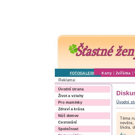
FOTOGALERIE
Karty
Zvířátka
Reklama:
Úvodní strana
Diskus
Život a vztahy
Úvodní st
Pro maminky
Zdraví a krása
Náš domov
Téma na
Cestování
nevěra, 
škola, 
Společnost