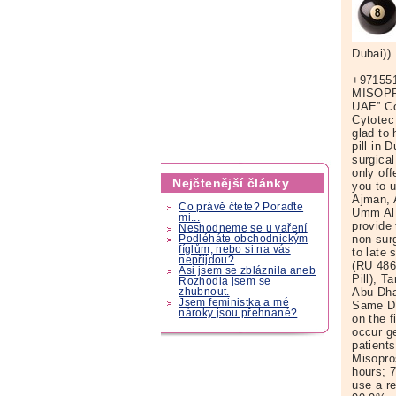
Dubai))
+97155
MISOPR
UAE” Co
Cytotec 
glad to
pill in 
surgica
only off
Nejčtenější články
you to 
Ajman, 
Co právě čtete? Poraďte
Umm Al 
mi...
provide
Neshodneme se u vaření
non-surg
Podléháte obchodnickým
fíglům, nebo si na vás
to late 
nepřijdou?
(RU 486,
Asi jsem se zbláznila aneb
Pill), 
Rozhodla jsem se
Abu Dha
zhubnout.
Jsem feministka a mé
Same Da
nároky jsou přehnané?
on the f
occur ge
patient
Misopro
hours; 
use a r