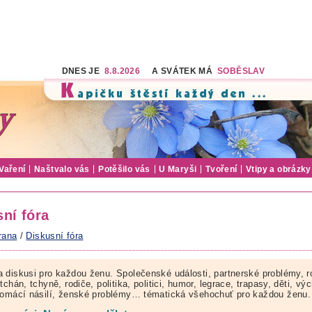
DNES JE
8.8.2026
A SVÁTEK MÁ
SOBĚSLAV
Vaření
Naštvalo vás
Potěšilo vás
U Maryši
Tvoření
Vtipy a obrázky
ní fóra
rana
/
Diskusní fóra
 diskusi pro každou ženu. Společenské události, partnerské problémy, r
tchán, tchyně, rodiče, politika, politici, humor, legrace, trapasy, děti, vý
domácí násilí, ženské problémy… tématická všehochuť pro každou ženu.