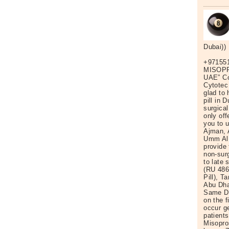
Dubai))
+97155
MISOPR
UAE” Co
Cytotec 
glad to
pill in 
surgica
only off
you to 
Ajman, 
Umm Al 
provide
non-surg
to late 
(RU 486,
Pill), 
Abu Dha
Same Da
on the f
occur ge
patient
Misopro