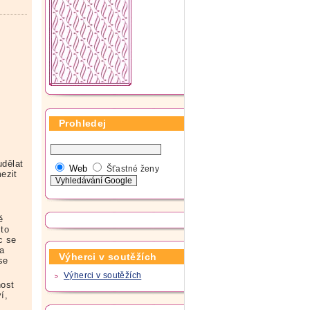
Prohledej
udělat
Web
Šťastné ženy
ezit
ě
 to
c se
 a
Výherci v soutěžích
se
Výherci v soutěžích
nost
í,