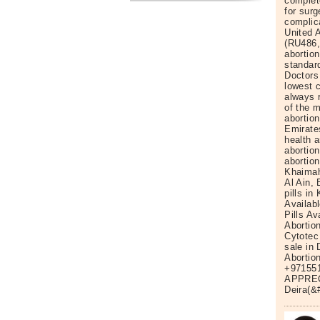
complet
for surg
complic
United A
(RU486,
abortion
standar
Doctors
lowest c
always 
of the m
abortion
Emirates
health a
abortion
abortion
Khaimah 
Al Ain,
pills in
Availabl
Pills Av
Abortion
Cytotec 
sale in
Abortion
+971551
APPREC
Deira(&