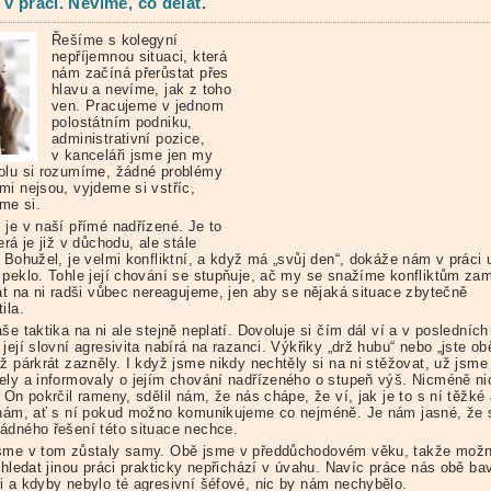
 v práci. Nevíme, co dělat.
Řešíme s kolegyní
nepříjemnou situaci, která
nám začíná přerůstat přes
hlavu a nevíme, jak z toho
ven. Pracujeme v jednom
polostátním podniku,
administrativní pozice,
v kanceláři jsme jen my
olu si rozumíme, žádné problémy
mi nejsou, vyjdeme si vstříc,
me si.
 je v naší přímé nadřízené. Je to
erá je již v důchodu, ale stále
 Bohužel, je velmi konfliktní, a když má „svůj den“, dokáže nám v práci 
 peklo. Tohle její chování se stupňuje, ač my se snažíme konfliktům zam
rát na ni radši vůbec nereagujeme, jen aby se nějaká situace zbytečně
ila.
še taktika na ni ale stejně neplatí. Dovoluje si čím dál ví a v posledních
její slovní agresivita nabírá na razanci. Výkřiky „drž hubu“ nebo „jste ob
ž párkrát zazněly. I když jsme nikdy nechtěly si na ni stěžovat, už jsme
ely a informovaly o jejím chování nadřízeného o stupeň výš. Nicméně ni
 On pokrčil rameny, sdělil nám, že nás chápe, že ví, jak je to s ní těžké
 nám, ať s ní pokud možno komunikujeme co nejméně. Je nám jasné, že 
ádného řešení této situace nechce.
sme v tom zůstaly samy. Obě jsme v předdůchodovém věku, takže mož
 hledat jinou práci prakticky nepřichází v úvahu. Navíc práce nás obě bav
i a kdyby nebylo té agresivní šéfové, nic by nám nechybělo.