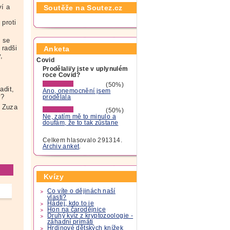
ví a
Soutěže na Soutez.cz
 proti
o se
 radši
Anketa
,
Covid
Prodělali/y jste v uplynulém
roce Covid?
(50%)
adit,
Ano, onemocnění jsem
ady?
prodělala
 Zuza
(50%)
Ne, zatím mě to minulo a
doufám, že to tak zůstane
Celkem hlasovalo 291314.
Archiv anket
.
Kvízy
Co víte o dějinách naší
vlasti?
Hádej, kdo to je
Hon na čarodějnice
Druhý kvíz z kryptozoologie -
záhadní primáti
Hrdinové dětských knížek