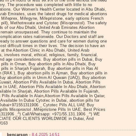
ed in 24 hours or less 99.9% of the time without the need
ery. The procedure was completed with little to no
ations. Our Women's Health Center located in Abu Dhabi,
rab Emirates, uses the latest drugs for medical abortions
 Mifeprex, Mifegyne, Mifepristone, early options French
 pill), Methotrexate and Cytotec (Misoprostol). The safety
ds of our Abu Dhabi, United Arab Emirates Abortion
 remain unsurpassed. They continue to maintain the
omplication rates nationwide. Our Doctors and staff are
ready to answer questions and care for women during one
ost difficult times in their lives. The decision to have an
 at the Abortion Clinic in Abu Dhabi, United Arab
, involves moral, ethical, religious, family, financial,
nd age considerations. Buy abortion pills in Dubai, Buy
 pills in Oman, Buy abortion pills in Abu Dhabi, Buy
 pills in Sharjah Fujairah, Buy abortion pills in Ras Al
(RAK ), Buy abortion pills in Ajman, Buy abortion pills in
 Buy abortion pills in Umm Al Quwain (UAQ), Buy abortion
 Kuwait, Abortion Pills Available In Dubai, Abortion Pills
e In UAE, Abortion Pills Available In Abu Dhabi, Abortion
ailable In Sharjah, Abortion Pills Available In Fujairah,
 Pills Available In Alain,Abortion Pills Available In Qatar,
Available In Dubai Cytotec in Dubai, abortion pills for
 Dubai+971551311906 _ Cytotec Pills ALL UAE Buy
pills Misoprostol ,Mifepristone Pills In UAE, Best Prices
311906 _^) Call/Whatsapp: +971/55.131.1906 _^) WE
IATE OUR CLIENTS WORLDWIDE in Dubai, And
#163
bencarson
-
8.4.2025 14:51