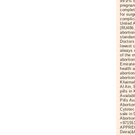
99.9% o
pregnan
complet
for surg
complic
United A
(RU486,
abortion
standar
Doctors
lowest c
always 
of the m
abortion
Emirates
health a
abortion
abortion
Khaimah 
Al Ain,
pills in
Availabl
Pills Av
Abortion
Cytotec 
sale in
Abortion
+971551
APPREC
Deira(&