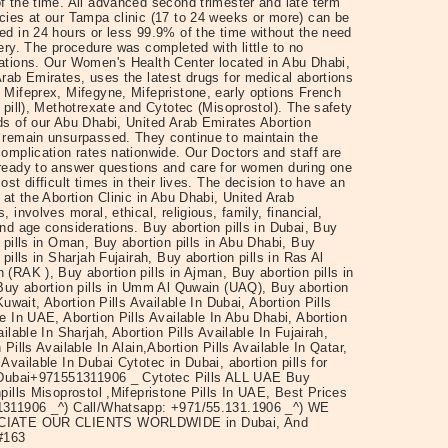
f the time. All advanced second trimester and late term
cies at our Tampa clinic (17 to 24 weeks or more) can be
ed in 24 hours or less 99.9% of the time without the need
ery. The procedure was completed with little to no
ations. Our Women's Health Center located in Abu Dhabi,
rab Emirates, uses the latest drugs for medical abortions
 Mifeprex, Mifegyne, Mifepristone, early options French
 pill), Methotrexate and Cytotec (Misoprostol). The safety
ds of our Abu Dhabi, United Arab Emirates Abortion
 remain unsurpassed. They continue to maintain the
omplication rates nationwide. Our Doctors and staff are
ready to answer questions and care for women during one
ost difficult times in their lives. The decision to have an
 at the Abortion Clinic in Abu Dhabi, United Arab
, involves moral, ethical, religious, family, financial,
nd age considerations. Buy abortion pills in Dubai, Buy
 pills in Oman, Buy abortion pills in Abu Dhabi, Buy
 pills in Sharjah Fujairah, Buy abortion pills in Ras Al
(RAK ), Buy abortion pills in Ajman, Buy abortion pills in
 Buy abortion pills in Umm Al Quwain (UAQ), Buy abortion
 Kuwait, Abortion Pills Available In Dubai, Abortion Pills
e In UAE, Abortion Pills Available In Abu Dhabi, Abortion
ailable In Sharjah, Abortion Pills Available In Fujairah,
 Pills Available In Alain,Abortion Pills Available In Qatar,
Available In Dubai Cytotec in Dubai, abortion pills for
 Dubai+971551311906 _ Cytotec Pills ALL UAE Buy
pills Misoprostol ,Mifepristone Pills In UAE, Best Prices
311906 _^) Call/Whatsapp: +971/55.131.1906 _^) WE
IATE OUR CLIENTS WORLDWIDE in Dubai, And
#163