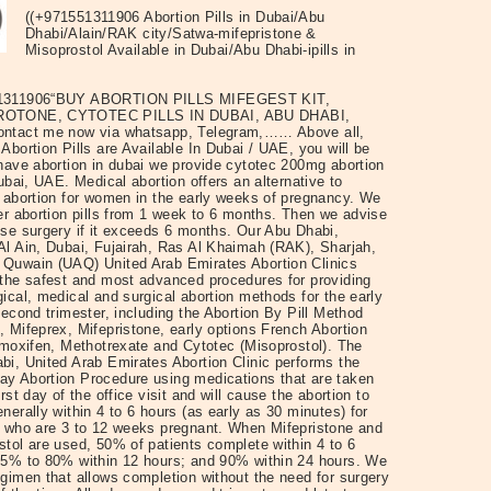
((+971551311906 Abortion Pills in Dubai/Abu
Dhabi/Alain/RAK city/Satwa-mifepristone &
Misoprostol Available in Dubai/Abu Dhabi-ipills in
1311906“BUY ABORTION PILLS MIFEGEST KIT,
OTONE, CYTOTEC PILLS IN DUBAI, ABU DHABI,
ntact me now via whatsapp, Telegram,…… Above all,
Abortion Pills are Available In Dubai / UAE, you will be
 have abortion in dubai we provide cytotec 200mg abortion
Dubai, UAE. Medical abortion offers an alternative to
l abortion for women in the early weeks of pregnancy. We
er abortion pills from 1 week to 6 months. Then we advise
use surgery if it exceeds 6 months. Our Abu Dhabi,
Al Ain, Dubai, Fujairah, Ras Al Khaimah (RAK), Sharjah,
Quwain (UAQ) United Arab Emirates Abortion Clinics
 the safest and most advanced procedures for providing
ical, medical and surgical abortion methods for the early
second trimester, including the Abortion By Pill Method
 Mifeprex, Mifepristone, early options French Abortion
Tamoxifen, Methotrexate and Cytotec (Misoprostol). The
bi, United Arab Emirates Abortion Clinic performs the
y Abortion Procedure using medications that are taken
irst day of the office visit and will cause the abortion to
nerally within 4 to 6 hours (as early as 30 minutes) for
s who are 3 to 12 weeks pregnant. When Mifepristone and
stol are used, 50% of patients complete within 4 to 6
75% to 80% within 12 hours; and 90% within 24 hours. We
egimen that allows completion without the need for surgery