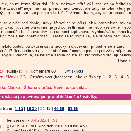
me, co můžeme dělat dál. Jít si stěžovat ještě výš, tzn. až na ředitelst
tně „žalovat“ nejen na naši přímou nadřízenou, ale taky na toho, který je
ý jí a odmítl ze své pozice věc řešit? Máme strach, aby se to neobrátilo
 se v práci teď dobře, útoky šéfové se stupňují jak v intervalech, tak c
ty týká. Když se ohradíme, je jedno, jestli razantně nebo asertivně, nebo
 nepomůže to. Za dva dny na nás nastoupí znovu. Vyhledává si záminky
 i při zcela nevinném dotazu. Těžko se to popisuje, ale připadá nám jako
někdo podobnou zkušenost s takovým člověkem, případně se situací
tnání? Nenapadá vás, jak tu strašnou ženskou jednou pro vždy nějak us
, aby si uvědomila, že nejsme žádné onuce ani hromosvod pro její nál
Hana a
20
Rubrika:
| Komentářů
69
|
Vytisknout
ní článku: 3/5
Oznámkovat (hodnocení jako ve škole):
1
2
3
4
5
 ke článku - Šikana v práci. Nevíme, co dělat.
o diskuse je otevřena jen pro přihlášené uživatelky.
 stranu:
1-15
|
16-30
|
31-45
|
46-60
|
61-66
bencarson
-
8.4.2025 14:51
((+971551311906 Abortion Pills in Dubai/Abu
Dhabi/Alain/RAK city/Satwa-mifepristone &