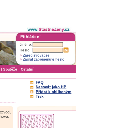
Přihlášení
Jméno:
Heslo:
Zaregistrovat se
Zaslat zapomenuté heslo
Soutěže
Ostatní
FAQ
Nastavit jako HP
Přidat k oblíbeným
Tisk
ozvod,
chova,