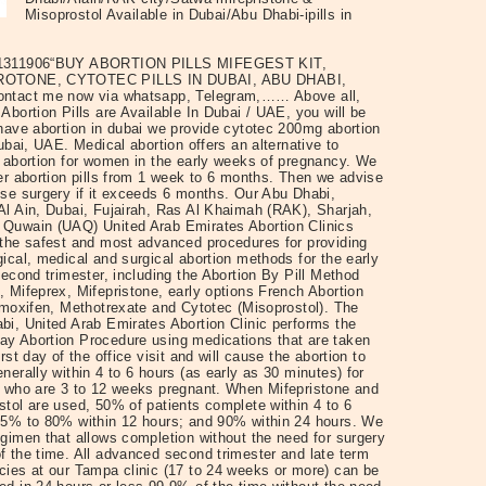
Misoprostol Available in Dubai/Abu Dhabi-ipills in
1311906“BUY ABORTION PILLS MIFEGEST KIT,
OTONE, CYTOTEC PILLS IN DUBAI, ABU DHABI,
ntact me now via whatsapp, Telegram,…… Above all,
Abortion Pills are Available In Dubai / UAE, you will be
 have abortion in dubai we provide cytotec 200mg abortion
Dubai, UAE. Medical abortion offers an alternative to
l abortion for women in the early weeks of pregnancy. We
er abortion pills from 1 week to 6 months. Then we advise
use surgery if it exceeds 6 months. Our Abu Dhabi,
Al Ain, Dubai, Fujairah, Ras Al Khaimah (RAK), Sharjah,
Quwain (UAQ) United Arab Emirates Abortion Clinics
 the safest and most advanced procedures for providing
ical, medical and surgical abortion methods for the early
second trimester, including the Abortion By Pill Method
 Mifeprex, Mifepristone, early options French Abortion
Tamoxifen, Methotrexate and Cytotec (Misoprostol). The
bi, United Arab Emirates Abortion Clinic performs the
y Abortion Procedure using medications that are taken
irst day of the office visit and will cause the abortion to
nerally within 4 to 6 hours (as early as 30 minutes) for
s who are 3 to 12 weeks pregnant. When Mifepristone and
stol are used, 50% of patients complete within 4 to 6
75% to 80% within 12 hours; and 90% within 24 hours. We
egimen that allows completion without the need for surgery
f the time. All advanced second trimester and late term
cies at our Tampa clinic (17 to 24 weeks or more) can be