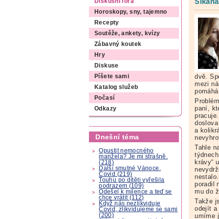
Šikana
Diskusní fóra
Horoskopy, sny, tajemno
Recepty
Soutěže, ankety, kvízy
Zábavný koutek
Hry
Diskuse
dvě. Sp
Píšete sami
mezi ná
Katalog služeb
pomáhá
Počasí
Problém
paní, kt
Odkazy
pracuje.
doslova
a kolik
Dnešní téma
nevyhrot
Tahle na
Opustit nemocného
týdnech 
manžela? Je mi strašně.
krávy“ u
(218)
Další smutné Vánoce.
nevydrž
Covid (219)
nestalo.
Touhu po dítěti vyřešila
poradil
podrazem (109)
mu do ž
Odešel k milence a teď se
chce vrátit (112)
Takže j
Když nás nezlikviduje
odejít a
Covid, zlikvidujeme se sami
(200)
umíme j