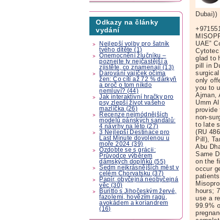
Dubai))
Odkazy na články
+97155
vydání
MISOPR
UAE” Co
Nejlepší volby pro šatník
tvého dítěte (1)
Cytotec 
Onemocnění žlučníku –
glad to
poznejte ty nejčastější a
pill in 
zjistěte, co znamenají (13)
surgica
Darování vajíček očima
žen: Co cítí až 72 % dárkyň
only off
a proč o tom nikdo
you to 
nemluví? (44)
Ajman, 
Jak interaktivní hračky pro
Umm Al 
psy zlepší život vašeho
mazlíčka (26)
provide
Recenze nejmódnějších
non-surg
modelů pánských sandálů:
to late 
4 návrhy na léto (27)
(RU 486,
3 Nejlepší Destinace pro
Last Minute dovolenou u
Pill), 
moře 2024 (39)
Abu Dha
Ozdobte se s grácii:
Same Da
Průvodce výběrem
on the f
dámských doplňků (55)
Sedm nejkrásnějších měst v
occur ge
celém Chorvatsku (37)
patient
Papír, obyčejná neobyčejná
Misopro
věc (30)
hours; 
Buritto s Jihočeským žervé,
fazolemi, hovězím ragú,
use a r
avokádem a koriandrem
99.9% o
(16)
pregnan