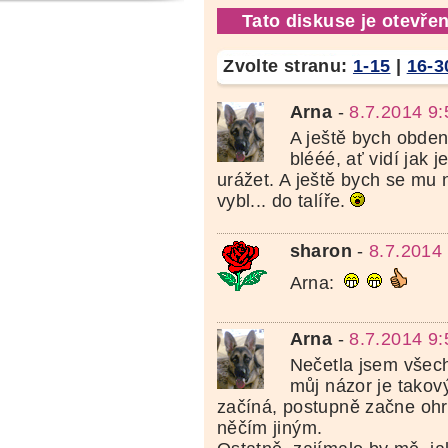
Tato diskuse je otevřen
Zvolte stranu:
1-15
|
16-3
Arna
-
8.7.2014 9:
A ještě bych obden
blééé, ať vidí jak 
urážet. A ještě bych se mu n
vybl... do talíře.
sharon
-
8.7.2014
Arna:
Arna
-
8.7.2014 9:
Nečetla jsem všech
můj názor je takový
začíná, postupně začne oh
něčím jiným.