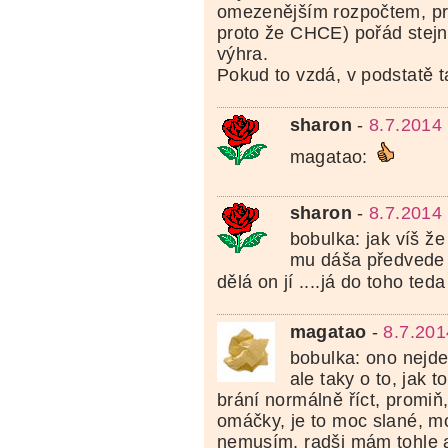
omezenějším rozpočtem, pr
proto že CHCE) pořád stejně
výhra.
Pokud to vzdá, v podstatě t
sharon
-
8.7.2014
magatao:
sharon
-
8.7.2014
bobulka: jak víš že
mu dáša předvede j
dělá on jí ....já do toho ted
magatao
-
8.7.201
bobulka: ono nejde 
ale taky o to, jak 
brání normálně říct, promiň
omáčky, je to moc slané, 
nemusím, radši mám tohle a