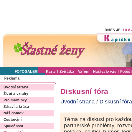
DNES JE
10.8
FOTOGALERIE
Karty
Zvířátka
Vaření
Naštvalo vás
Potěši
Reklama:
Úvodní strana
Diskusní fóra
Život a vztahy
Pro maminky
Úvodní strana
/
Diskusní fóra
Zdraví a krása
Náš domov
Téma na diskusi pro každou
Cestování
partnerské problémy, rozvod
Společnost
politika, politici, humor, le