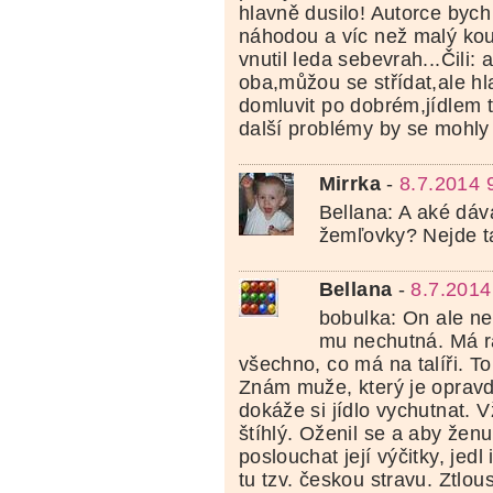
hlavně dusilo! Autorce bych
náhodou a víc než malý ko
vnutil leda sebevrah...Čili: 
oba,můžou se střídat,ale h
domluvit po dobrém,jídlem 
další problémy by se mohly v
Mirrka
-
8.7.2014 
Bellana: A aké dáv
žemľovky? Nejde t
Bellana
-
8.7.2014
bobulka: On ale ned
mu nechutná. Má rá
všechno, co má na talíři. T
Znám muže, který je opravd
dokáže si jídlo vychutnat. 
štíhlý. Oženil se a aby žen
poslouchat její výčitky, jedl
tu tzv. českou stravu. Ztlo