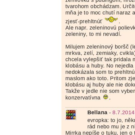
žemľovku s pudingom, hrozi
tvarohom obchádzam. Určite
mňa je to moc chutí naraz 
zjesť-prehltnúť
.
Ale napr. zeleninovú poliev
zeleniny, to mi nevadí.
Milujem zeleninový boršč (le
mrkva, zelí, zemiaky, cvikl
chcela vylepšiť tak pridala 
klobásu a huby. No nejedla 
nedokázala som to prehltnúť
maslom ako toto. Pritom zj
klobásu aj huby ale nie do
Takže v jedle nie som vybe
konzervatívna
.
Bellana
-
8.7.2014
evropka: to jo, ně
rád nebo mu je z n
Mirrka nepíše o tuku, jen o