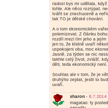
radost bys mi udělala, když 
tohle. Ale něco rozrýpat, ne
tvářit se znechuceně a neříc
tak TO je dětské chování.
A o tom ekonomickém vaření
polemizovat. Z článku bohu
rozdíl mezi tím jeho a jejím
jen to, že klidně uvaří několi
uspokojeni oba, moc ekono
Jasně, za týden se nic nesta
takhle celý život, zvlášť, kd
děti, teda ekonomický není.
Souhlas ale v tom, že je vě
druhýho zeptat, jestli to bud
uvaří.
sharon
-
8.7.2014
magatao: ty posled
napadly......