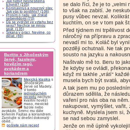
Jak nebýt nesnesitelná
se dalo říci, že je to „velmi
tchyně? (105)
Koronavirus a nouzový stav.
to však na zabití. Je nesku
Jak vás to postihlo? (106)
Prosím o radu, jak získat
pusy vůbec nevzal. Kolikrát
sebevědomí (70)
kuchtím, on se v tom pak št
Dá se vydržet ve vztahu bez
sexu? Nechce se mnou
spát. (135)
Před týdnem mi trpělivost d
Šikana v práci. Nevíme, co
náročný na přípravu a zpra
dělat. (69)
nevadí mi to. Koláč byl vyni
později ochutnali. Ne tak pr
sousto na jazyku a nakousn
Buritto s Jihočeským
žervé, fazolemi,
Naštvalo mě to. Beru to jak
hovězím ragú,
že kdyby se ovládl, překona
avokádem a
koriandrem
když mi takhle „vrátí“ každé
musela bych být svatá, abyc
Mexická klasika
s
Jihočeským
žervé od Madety.
A tak jsem mu po poslední
V tomto
důrazem sdělila, že násled
jednoduchém
receptu
nechybí
vaření pro nás oba na něm.
kvalitní hovězí
maso, mexické
nakupovat, vymýšlet, vařit,
fazole nebo
avokádo. Šmrnc mu dáte
kuchyně. Myslela jsem si, ž
kořením Fajitas a koriandrem.
se nad sebou zamyslel.
Zarolujte si dnešní dokonalý
oběd...
Jenže on mě úplně vykolejil
pošlete nám recept