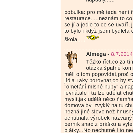
bobulka: pro mě teda není 
restaurace.....neznám to co 
se jí a jedlo to co se uvaří, 
to bylo i když jsem bydlela 
škola.....
Almega
-
8.7.2014
Těžko říct,co za tím
otázka špatné kom
měli o tom popovídat,proč on
jídla.Taky porovnat,co by st
"ometání mlsné huby" a napr
levná,ale i ta lze udělat ch
myslí,jak udělá něco ňamňa
domova byl zvyklý na tu chu
nezná jiné slovo než hnusný
ochutnala výrobek nazvaný p
perník snad z prášku a vyle
plátky...No nechutné i to n