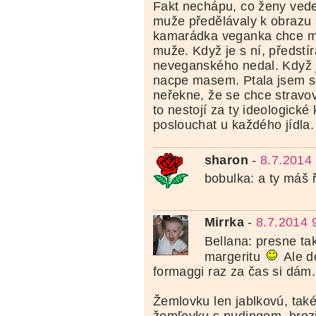
Fakt nechápu, co ženy vede
muže předělávaly k obrazu
kamarádka veganka chce mí
muže. Když je s ní, předstír
neveganského nedal. Když j
nacpe masem. Ptala jsem s
neřekne, že se chce stravo
to nestojí za ty ideologické
poslouchat u každého jídla.
sharon
-
8.7.2014
bobulka: a ty máš ř
Mirrka
-
8.7.2014 
Bellana: presne ta
margeritu
Ale d
formaggi raz za čas si dám.
Žemlovku len jablkovú, také