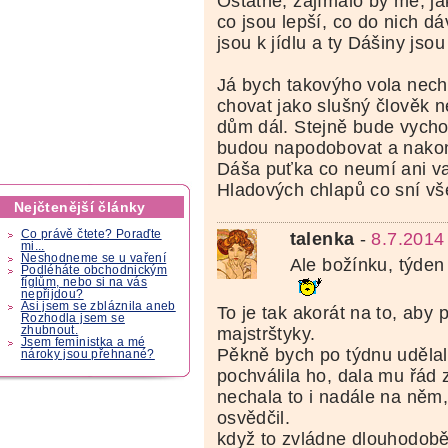
Ostatně, zajímalo by mě, jak
co jsou lepší, co do nich dá
jsou k jídlu a ty Dášiny jsou
Já bych takovýho vola nech
chovat jako slušný člověk n
dům dál. Stejně bude vychov
budou napodobovat a nako
Dáša puťka co neumí ani vař
Hladových chlapů co sní vš
Nejčtenější články
Co právě čtete? Poraďte
talenka
-
8.7.2014
mi...
Neshodneme se u vaření
Ale božínku, týden
Podléháte obchodnickým
fíglům, nebo si na vás
nepřijdou?
Asi jsem se zbláznila aneb
To je tak akorát na to, aby 
Rozhodla jsem se
zhubnout.
majstrštyky.
Jsem feministka a mé
Pěkně bych po týdnu uděla
nároky jsou přehnané?
pochválila ho, dala mu řád 
nechala to i nadále na něm,
osvědčil.
když to zvládne dlouhodobě 