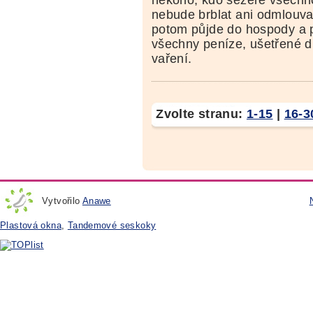
nebude brblat ani odmlouvat
potom půjde do hospody a 
všechny peníze, ušetřené 
vaření.
Zvolte stranu:
1-15
|
16-3
Vytvořilo
Anawe
Plastová okna
,
Tandemové seskoky