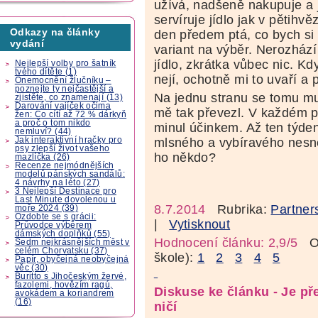
užívá, nadšeně nakupuje a j
servíruje jídlo jak v pětih
Odkazy na články
den předem ptá, co bych si
vydání
variant na výběr. Nerozhází
jídlo, zkrátka vůbec nic. K
Nejlepší volby pro šatník
tvého dítěte (1)
nejí, ochotně mi to uvaří a 
Onemocnění žlučníku –
poznejte ty nejčastější a
Na jednu stranu se tomu m
zjistěte, co znamenají (13)
Darování vajíček očima
mě tak převezl. V každém p
žen: Co cítí až 72 % dárkyň
a proč o tom nikdo
minul účinkem. Až ten týde
nemluví? (44)
Jak interaktivní hračky pro
mlsného a vybíravého nesne
psy zlepší život vašeho
ho někdo?
mazlíčka (26)
Recenze nejmódnějších
modelů pánských sandálů:
4 návrhy na léto (27)
3 Nejlepší Destinace pro
Last Minute dovolenou u
8.7.2014
Rubrika:
Partner
moře 2024 (39)
Ozdobte se s grácii:
|
Vytisknout
Průvodce výběrem
dámských doplňků (55)
Hodnocení článku: 2,9/5
Oz
Sedm nejkrásnějších měst v
celém Chorvatsku (37)
škole):
1
2
3
4
5
Papír, obyčejná neobyčejná
věc (30)
Buritto s Jihočeským žervé,
fazolemi, hovězím ragú,
Diskuse ke článku - Je př
avokádem a koriandrem
(16)
ničí