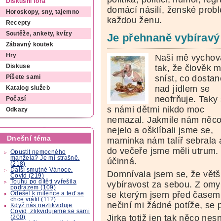
Diskusní fóra
domácí násilí, ženské pro
Horoskopy, sny, tajemno
každou ženu.
Recepty
Soutěže, ankety, kvízy
Je přehnaně vybíravý v
Zábavný koutek
Hry
Naši mě vychov
tak, že člověk 
Diskuse
sníst, co dostan
Píšete sami
nad jídlem se
Katalog služeb
neofrňuje. Taky
Počasí
s námi dětmi nikdo moc
Odkazy
nemazal. Jakmile nám něc
nejelo a ošklíbali jsme se,
Dnešní téma
maminka nám talíř sebrala 
do večeře jsme měli utrum.
Opustit nemocného
manžela? Je mi strašně.
účinná.
(218)
Další smutné Vánoce.
Domnívala jsem se, že větš
Covid (219)
Touhu po dítěti vyřešila
vybíravost za sebou. Z omyl
podrazem (109)
se kterým jsem před časem z
Odešel k milence a teď se
chce vrátit (112)
nečiní mi žádné potíže, se
Když nás nezlikviduje
Covid, zlikvidujeme se sami
Jirka totiž jen tak něco ne
(200)