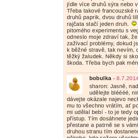
jídle více druhů sýra nebo 
Třeba takové francouzské rat
druhů paprik, dvou druhů lil
rajčata stačí jeden druh.
pitomého experimentu s veg
odneslo moje zdraví tak, že
zažívací problémy, dokud j
k běžné stravě, tak nevím, co
těžký žaludek. Někdy si sko
škoda. Třeba bych pak méně
bobulka
-
8.7.201
sharon: Jasně, na
udělejte bléééé, ni
dávejte okázale najevo nech
mu to všechno vrátím, ať po
mi udělal bebí - to je tedy 
přístup. Tím dosáhnete jedin
přestane a patrně se s vámi
druhou stranu tím dostanete 
někoho, kdo sežere všechno