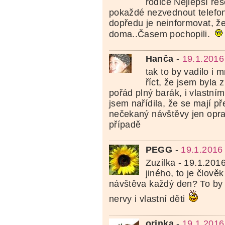
rodiče Nejlepší řeš
pokaždé nezvednout telefon
dopředu je neinformovat, 
doma..Časem pochopili.
Hanča
-
19.1.2016
tak to by vadilo i 
říct, že jsem byla 
pořád plný barák, i vlastn
jsem nařídila, že se mají př
nečekaný návštěvy jen opr
případě
PEGG
-
19.1.2016
Zuzilka - 19.1.2016
jiného, to je člověk
návštěva každý den? To by 
nervy i vlastní děti
orinka
-
19.1.2016