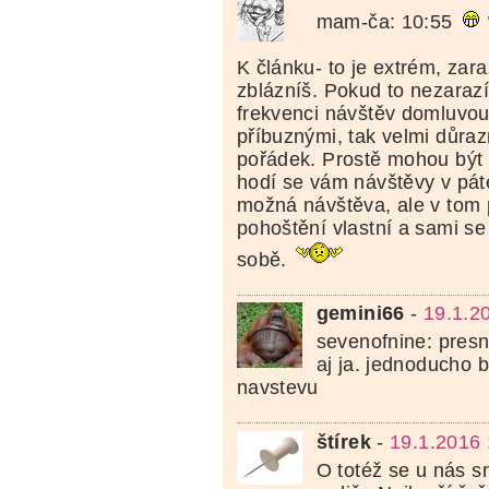
mam-ča: 10:55
K článku- to je extrém, zara
zblázníš. Pokud to nezaraz
frekvenci návštěv domluvou
příbuznými, tak velmi důra
pořádek. Prostě mohou být 
hodí se vám návštěvy v pát
možná návštěva, ale v tom 
pohoštění vlastní a sami se 
sobě.
gemini66
-
19.1.2
sevenofnine: presn
aj ja. jednoducho 
navstevu
štírek
-
19.1.2016 
O totéž se u nás s