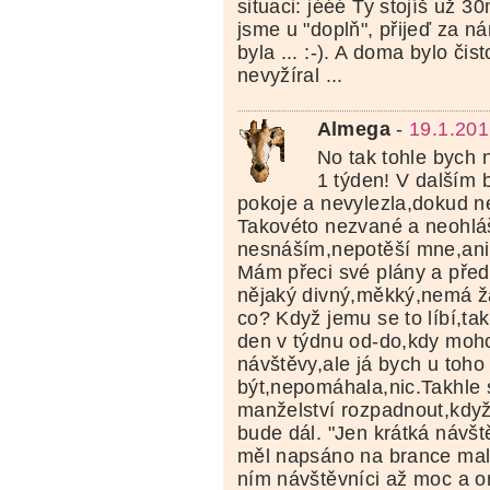
situaci: jééé Ty stojíš už 
jsme u "doplň", přijeď za nám
byla ... :-). A doma bylo čist
nevyžíral ...
Almega
-
19.1.201
No tak tohle bych 
1 týden! V dalším 
pokoje a nevylezla,dokud n
Takovéto nezvané a neohlá
nesnáším,nepotěší mne,ani 
Mám přeci své plány a před
nějaký divný,měkký,nemá 
co? Když jemu se to líbí,ta
den v týdnu od-do,kdy mohou
návštěvy,ale já bych u toh
být,nepomáhala,nic.Takhle 
manželství rozpadnout,když
bude dál. "Jen krátká návšt
měl napsáno na brance malí
ním návštěvníci až moc a 