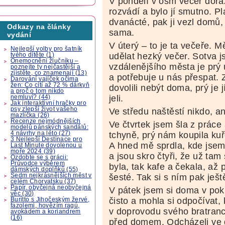
V pondělí v osm večer doraz
rozvádí a bylo jí smutno. P
dvanácté, pak ji vezl domů,
Odkazy na články
sama.
vydání
V úterý – to je ta večeře. M
Nejlepší volby pro šatník
udělat hezký večer. Sotva js
tvého dítěte (1)
Onemocnění žlučníku –
vzdálenějšího města je prý 
poznejte ty nejčastější a
zjistěte, co znamenají (13)
a potřebuje u nás přespat. 
Darování vajíček očima
žen: Co cítí až 72 % dárkyň
dovolili nebýt doma, prý je 
a proč o tom nikdo
jeli.
nemluví? (44)
Jak interaktivní hračky pro
psy zlepší život vašeho
Ve středu naštěstí nikdo, a
mazlíčka (26)
Recenze nejmódnějších
Ve čtvrtek jsem šla z prác
modelů pánských sandálů:
4 návrhy na léto (27)
tchyně, prý nám koupila kuř
3 Nejlepší Destinace pro
A hned mě sprdla, kde jsem 
Last Minute dovolenou u
moře 2024 (39)
a jsou skro čtyři, že už tam
Ozdobte se s grácii:
Průvodce výběrem
byla, tak kafe a čekala, až 
dámských doplňků (55)
Sedm nejkrásnějších měst v
šesté. Tak si s ním pak ješ
celém Chorvatsku (37)
Papír, obyčejná neobyčejná
V pátek jsem si doma v pok
věc (30)
čisto a mohla si odpočívat,
Buritto s Jihočeským žervé,
fazolemi, hovězím ragú,
v doprovodu svého bratrance
avokádem a koriandrem
(16)
před domem. Odcházeli ve 