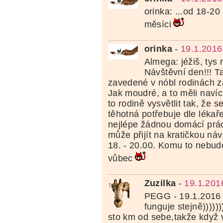
orinka: ...od 18-20
měsíci
orinka
-
19.1.2016
Almega: jéžiš, tys 
Návštěvní den!!! T
zavedené v nóbl rodinách za
Jak moudré, a to měli naví
to rodině vysvětlit tak, že s
těhotná potřebuje dle lékaře
nejlépe žádnou domácí prác
může přijít na kratičkou ná
18. - 20.00. Komu to nebud
vůbec
Zuzilka
-
19.1.201
PEGG - 19.1.2016 
funguje stejně)))))
sto km od sebe,takže když v