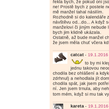
řekla bych, že pokud oni jso
ne! Prostě bych z postele n
mě manžel tahal násilím.
Rozhodně si do kalendáře 
návštěvu od...do... A když s
manželovi či jiným nebude lí
bych jim klidně ukázala.
Ostatně, až bude manžel cht
že jsem měla chuť včera kd
catcat
-
19.1.2016
to by mi kle
jednu takovou neo
chodila bez ohlášení a kdykol
zdrhnul) a nehodlala jít d
chodila spát, jak jsem potř
ní. Jen jsem trnula, aby n
tom mém, když si mu tak vy
kareta
-
19.1.2016