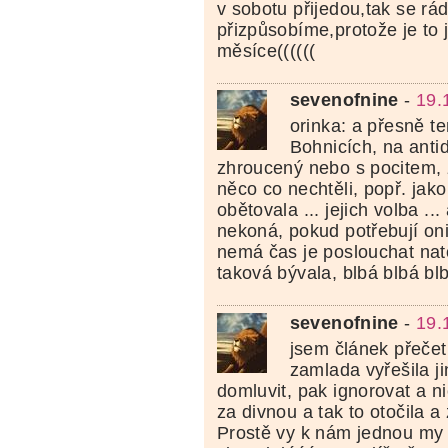
v sobotu přijedou,tak se rád
přizpůsobíme,protože je to
měsíce((((((
sevenofnine
-
19.
orinka: a přesně te
Bohnicích, na anti
zhroucený nebo s pocitem, ž
něco co nechtěli, popř. jak
obětovala ... jejich volba ..
nekoná, pokud potřebují oni 
nemá čas je poslouchat nato
taková bývala, blbá blbá bl
sevenofnine
-
19.
jsem článek přečetl
zamlada vyřešila j
domluvit, pak ignorovat a ni
za divnou a tak to otočila a 
Prostě vy k nám jednou my 