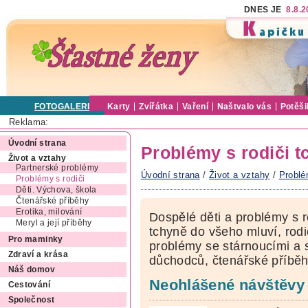
DNES JE
8.8.
FOTOGALERIE
Karty
Zvířátka
Vaření
Naštvalo vás
Potěši
Reklama:
Úvodní strana
Problémy s rodiči t
Život a vztahy
Partnerské problémy
Úvodní strana
/
Život a vztahy
/
Problé
Problémy s rodiči
Děti. Výchova, škola
Čtenářské příběhy
Erotika, milování
Dospělé děti a problémy s r
Meryl a její příběhy
tchyně do všeho mluví, rodi
Pro maminky
problémy se stárnoucími a 
Zdraví a krása
důchodců, čtenářské příběh
Náš domov
Neohlášené návštěvy 
Cestování
Společnost