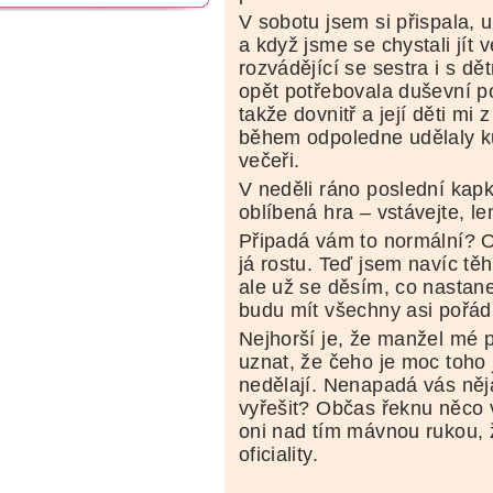
V sobotu jsem si přispala, 
a když jsme se chystali jít
rozvádějící se sestra i s dě
opět potřebovala duševní po
takže dovnitř a její děti m
během odpoledne udělaly ků
večeři.
V neděli ráno poslední kapk
oblíbená hra – vstávejte, le
Připadá vám to normální? On
já rostu. Teď jsem navíc těh
ale už se děsím, co nastane
budu mít všechny asi pořád
Nejhorší je, že manžel mé 
uznat, že čeho je moc toho j
nedělají. Nenapadá vás něja
vyřešit? Občas řeknu něco v
oni nad tím mávnou rukou, 
oficiality.