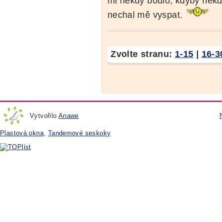
mi někdy bodlo, kdyby někd
nechal mě vyspat.
Zvolte stranu:
1-15
|
16-3
Vytvořilo
Anawe
Plastová okna
,
Tandemové seskoky