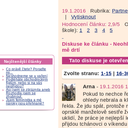
19.1.2016
Rubrika:
Partne
|
Vytisknout
Hodnocení článku: 2,9/5
Oz
škole):
1
2
3
4
5
Diskuse ke článku - Neoh
mě drtí
Tato diskuse je otevřen
Nejčtenější články
Co právě čtete? Poraďte
Zvolte stranu:
1-15
|
16-3
mi...
Neshodneme se u vaření
Podléháte obchodnickým
fíglům, nebo si na vás
Arna
-
19.1.2016 
nepřijdou?
Asi jsem se zbláznila aneb
Pokud to nechce ře
Rozhodla jsem se
zhubnout.
ohledy nebrala a kl
Jsem feministka a mé
nároky jsou přehnané?
řekla. Že jdu spát, protože 
oprsklé manželově sestře ž
uklidí, že práce je nejlepší
přijdou tchánovci o víkendu