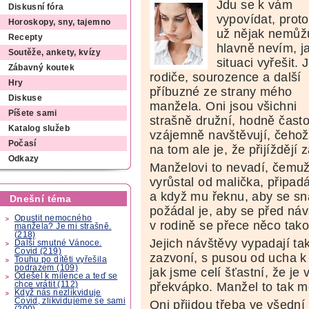
Jdu se k vám
Diskusní fóra
vypovídat, prot
Horoskopy, sny, tajemno
už nějak nemůž
Recepty
hlavně nevím, ja
Soutěže, ankety, kvízy
situaci vyřešit. 
Zábavný koutek
rodiče, sourozence a další
Hry
příbuzné ze strany mého
Diskuse
manžela. Oni jsou všichni
Píšete sami
strašně družní, hodně čast
Katalog služeb
vzájemně navštěvují, čehož
Počasí
na tom ale je, že přijíždějí
Odkazy
Manželovi to nevadí, čemuž
vyrůstal od malička, připad
a když mu řeknu, aby se sn
Dnešní téma
požádal je, aby se před návš
Opustit nemocného
v rodině se přece něco tak
manžela? Je mi strašně.
(218)
Jejich návštěvy vypadají tak
Další smutné Vánoce.
Covid (219)
zazvoní, s pusou od ucha k 
Touhu po dítěti vyřešila
podrazem (109)
jak jsme celí šťastní, že je
Odešel k milence a teď se
chce vrátit (112)
překvápko. Manžel to tak mož
Když nás nezlikviduje
Covid, zlikvidujeme se sami
Oni přijdou třeba ve všední
(200)