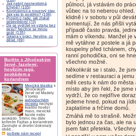
půlnoci, já vstávám do prác
Jak nebýt nesnesitelná
tchyně? (105)
vůbec na to neberou ohled.
Koronavirus a nouzový stav.
Jak vás to postihlo? (106)
klidně i v sobotu v půl devá
Prosím o radu, jak získat
sebevědomí (70)
komentují, že nás přišli vy
Dá se vydržet ve vztahu bez
případě často pravda, jedi
sexu? Nechce se mnou
spát. (135)
mám o víkendu. Manžel je 
Šikana v práci. Nevíme, co
dělat. (69)
mě vytáhne z postele a já p
koupelny před tchánem, chy
ranní pohodička, oni se hned
Buritto s Jihočeským
všechno možné.
žervé, fazolemi,
Několikrát se i stalo, že js
hovězím ragú,
avokádem a
sedíme v restauraci a jemu 
koriandrem
měli cestu k nám do města 
Mexická klasika
s
místo aby jim řekl, že jsme m
Jihočeským
žervé od Madety.
vydrží, že co nejdříve doraz
V tomto
jednoduchém
jedeme hned, pokud na jídl
receptu
nechybí
zaplatíme a frčíme domů.
kvalitní hovězí
maso, mexické
Zmáhá mě to strašně. Možná
fazole nebo
avokádo. Šmrnc mu dáte
bylo jednou za čas, ale na
kořením Fajitas a koriandrem.
Zarolujte si dnešní dokonalý
jsem fakt přetekla. Všechny
oběd...
pošlete nám recept