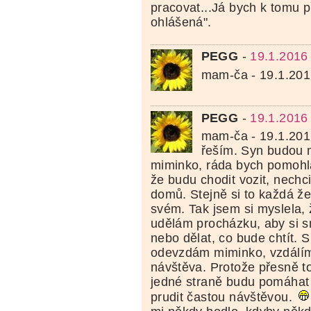
pracovat...Já bych k tomu p
ohlášená".
PEGG
-
19.1.2016
mam-ča - 19.1.20
PEGG
-
19.1.2016
mam-ča - 19.1.201
řeším. Syn budou 
miminko, ráda bych pomohla
že budu chodit vozit, nechc
domů. Stejně si to každá ž
svém. Tak jsem si myslela,
udělám procházku, aby si 
nebo dělat, co bude chtít. S
odevzdám miminko, vzdálím
návštěva. Protože přesně t
jedné straně budu pomáhat 
prudit častou návštěvou.