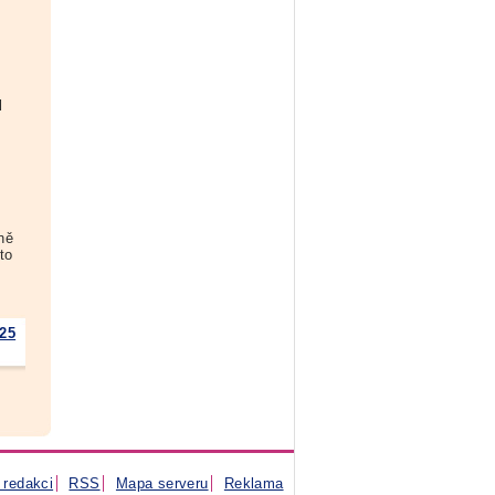
l
ně
to
225
 redakci
RSS
Mapa serveru
Reklama