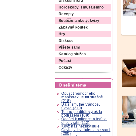
Diskusní fóra
Horoskopy, sny, tajemno
Recepty
Soutěže, ankety, kvízy
Zábavný koutek
Hry
Diskuse
Píšete sami
Katalog služeb
Počasí
Odkazy
Dnešní téma
Opustit nemocného
manžela? Je mi strašně.
(218)
Další smutné Vánoce.
Covid (219)
Touhu po dítěti vyřešila
podrazem (109)
Odešel k milence a teď se
chce vrátit (112)
Když nás nezlikviduje
Covid, zlikvidujeme se sami
(200)