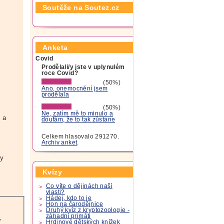
Soutěže na Soutez.cz
Anketa
Covid
Prodělali/y jste v uplynulém
roce Covid?
(50%)
Ano, onemocnění jsem
prodělala
(50%)
Ne, zatím mě to minulo a
 a
doufám, že to tak zůstane
Celkem hlasovalo 291270.
e
Archiv anket
.
by
Kvízy
Co víte o dějinách naší
vlasti?
Hádej, kdo to je
Hon na čarodějnice
Druhý kvíz z kryptozoologie -
záhadní primáti
,
Hrdinové dětských knížek