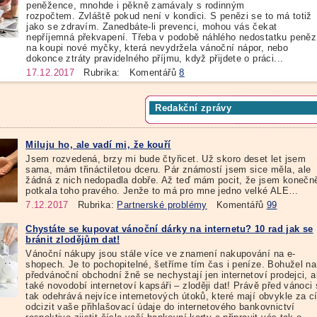
peněžence, mnohde i pěkně zamávaly s rodinným
rozpočtem. Zvláště pokud není v kondici. S penězi se to má totiž
jako se zdravím. Zanedbáte-li prevenci, mohou vás čekat
nepříjemná překvapení. Třeba v podobě náhlého nedostatku peněz
na koupi nové myčky, která nevydržela vánoční nápor, nebo
dokonce ztráty pravidelného příjmu, když přijdete o práci...
17.12.2017
Rubrika:
Komentářů
8
Redakční zprávy
Miluju ho, ale vadí mi, že kouří
Jsem rozvedená, brzy mi bude čtyřicet. Už skoro deset let jsem
sama, mám třináctiletou dceru. Pár známostí jsem sice měla, ale
žádná z nich nedopadla dobře. Až teď mám pocit, že jsem konečn
potkala toho pravého. Jenže to má pro mne jedno velké ALE…
7.12.2017
Rubrika:
Partnerské problémy
Komentářů
99
Chystáte se kupovat vánoční dárky na internetu? 10 rad jak se
bránit zlodějům dat!
Vánoční nákupy jsou stále více ve znamení nakupování na e-
shopech. Je to pochopitelné, šetříme tím čas i peníze. Bohužel na
předvánoční obchodní žně se nechystají jen internetoví prodejci, a
také novodobí internetoví kapsáři – zloději dat! Právě před vánoci
tak odehrává nejvíce internetových útoků, které mají obvykle za cí
odcizit vaše přihlašovací údaje do internetového bankovnictví