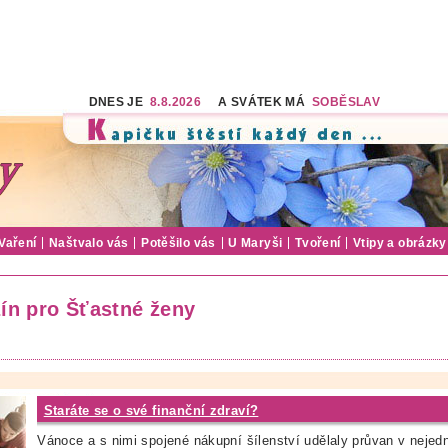
DNES JE
8.8.2026
A SVÁTEK MÁ
SOBĚSLAV
Vaření
Naštvalo vás
Potěšilo vás
U Maryši
Tvoření
Vtipy a obrázky
ín pro Šťastné ženy
Staráte se o své finanční zdraví?
Vánoce a s nimi spojené nákupní šílenství udělaly průvan v nejed