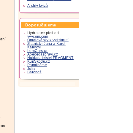
Archiv kvízů
Doporučujeme
Hydratace pleti od
yvycom.com
stní
Omalovánky k vytisknutí
Zlatnictví Jana a Karel
Kaletovi
LomCars.cz
Abecedazdraví.cz
Nakladatelství FRAGMENT
KupSkodu.cz
Pomáháme
Jolis
Barchoš
m
a
eme