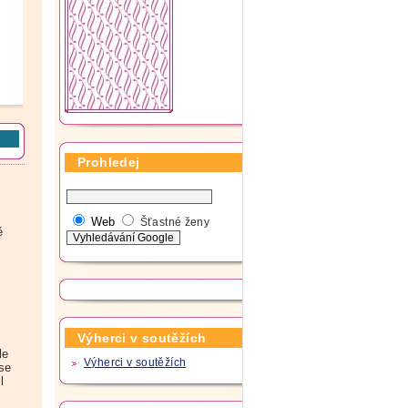
Prohledej
Web
Šťastné ženy
ě
Výherci v soutěžích
le
Výherci v soutěžích
 se
l