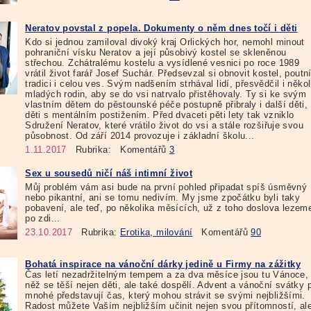
Neratov povstal z popela. Dokumenty o něm dnes točí i děti
Kdo si jednou zamiloval divoký kraj Orlických hor, nemohl minout
pohraniční vísku Neratov a její působivý kostel se skleněnou
střechou. Zchátralému kostelu a vysídlené vesnici po roce 1989
vrátil život farář Josef Suchár. Předsevzal si obnovit kostel, poutn
tradici i celou ves. Svým nadšením strhával lidí, přesvědčil i někol
mladých rodin, aby se do vsi natrvalo přistěhovaly. Ty si ke svým
vlastním dětem do pěstounské péče postupně přibraly i další děti,
děti s mentálním postižením. Před dvaceti pěti lety tak vzniklo
Sdružení Neratov, které vrátilo život do vsi a stále rozšiřuje svou
působnost. Od září 2014 provozuje i základní školu...
1.11.2017
Rubrika:
Komentářů
3
Sex u sousedů ničí náš intimní život
Můj problém vám asi bude na první pohled připadat spíš úsměvný
nebo pikantní, ani se tomu nedivím. My jsme zpočátku byli taky
pobavení, ale teď, po několika měsících, už z toho doslova lezem
po zdi...
23.10.2017
Rubrika:
Erotika, milování
Komentářů
90
Bohatá inspirace na vánoční dárky jedině u Firmy na zážitky
Čas letí nezadržitelným tempem a za dva měsíce jsou tu Vánoce,
něž se těší nejen děti, ale také dospělí. Advent a vánoční svátky 
mnohé představují čas, který mohou strávit se svými nejbližšími.
Radost můžete Vaším nejbližším učinit nejen svou přítomností, al