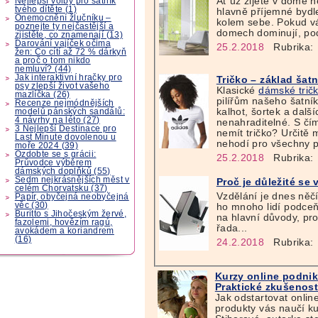
Ať už žijete v domě n
Nejlepší volby pro šatník
tvého dítěte (1)
hlavně příjemné bydl
Onemocnění žlučníku –
kolem sebe. Pokud vá
poznejte ty nejčastější a
domech dominují, pod
zjistěte, co znamenají (13)
Darování vajíček očima
25.2.2018
Rubrika:
žen: Co cítí až 72 % dárkyň
a proč o tom nikdo
nemluví? (44)
Jak interaktivní hračky pro
Tričko – základ šatn
psy zlepší život vašeho
Klasické
dámské trič
mazlíčka (26)
pilířům našeho šatní
Recenze nejmódnějších
kalhot, šortek a další
modelů pánských sandálů:
4 návrhy na léto (27)
nenahraditelné. S čí
3 Nejlepší Destinace pro
nemít tričko? Určitě
Last Minute dovolenou u
nehodí pro všechny pří
moře 2024 (39)
Ozdobte se s grácii:
25.2.2018
Rubrika:
Průvodce výběrem
dámských doplňků (55)
Sedm nejkrásnějších měst v
Proč je důležité se 
celém Chorvatsku (37)
Vzdělání je dnes něčí
Papír, obyčejná neobyčejná
věc (30)
ho mnoho lidí podceň
Buritto s Jihočeským žervé,
na hlavní důvody, proč
fazolemi, hovězím ragú,
řada...
avokádem a koriandrem
(16)
24.2.2018
Rubrika:
Kurzy online podnik
Praktické zkušenost
Jak odstartovat online
produkty vás naučí ku