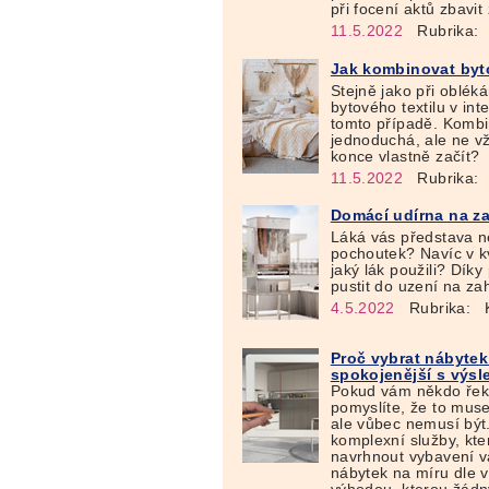
při focení aktů zbavit
11.5.2022
Rubrika:
Jak kombinovat byto
Stejně jako při obléká
bytového textilu v int
tomto případě. Kombin
jednoduchá, ale ne v
konce vlastně začít?
11.5.2022
Rubrika:
Domácí udírna na za
Láká vás představa 
pochoutek? Navíc v kva
jaký lák použili? Dík
pustit do uzení na zah
4.5.2022
Rubrika:
K
Proč vybrat nábytek
spokojenější s výs
Pokud vám někdo řek
pomyslíte, že to musel
ale vůbec nemusí být.
komplexní služby, kt
navrhnout vybavení v
nábytek na míru dle v