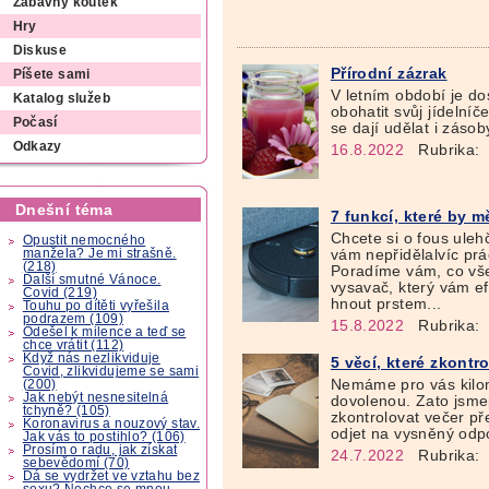
Zábavný koutek
Hry
Diskuse
Přírodní zázrak
Píšete sami
V letním období je do
Katalog služeb
obohatit svůj jídelníč
Počasí
se dají udělat i zásob
Odkazy
16.8.2022
Rubrika:
Dnešní téma
7 funkcí, které by m
Chcete si o fous uleh
Opustit nemocného
manžela? Je mi strašně.
vám nepřidělalvíc prá
(218)
Poradíme vám, co vše
Další smutné Vánoce.
vysavač, který vám ef
Covid (219)
hnout prstem...
Touhu po dítěti vyřešila
podrazem (109)
15.8.2022
Rubrika:
Odešel k milence a teď se
chce vrátit (112)
Když nás nezlikviduje
5 věcí, které zkont
Covid, zlikvidujeme se sami
Nemáme pro vás kilom
(200)
Jak nebýt nesnesitelná
dovolenou. Zato jsmep
tchyně? (105)
zkontrolovat večer př
Koronavirus a nouzový stav.
odjet na vysněný odpo
Jak vás to postihlo? (106)
Prosím o radu, jak získat
24.7.2022
Rubrika:
sebevědomí (70)
Dá se vydržet ve vztahu bez
sexu? Nechce se mnou