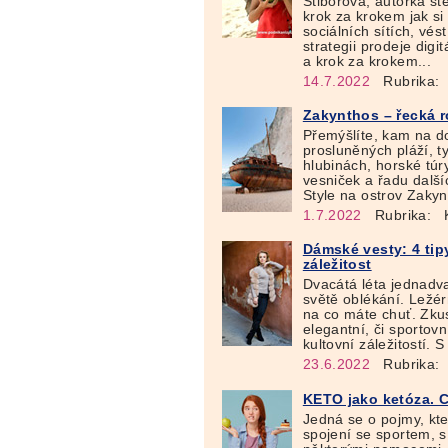
Stiborová, autorka st
krok za krokem jak si
sociálních sítích, vés
strategii prodeje digi
a krok za krokem...
14.7.2022
Rubrika:
Zakynthos – řecká r
Přemýšlíte, kam na d
prosluněných pláží, t
hlubinách, horské tú
vesniček a řadu dalš
Style na ostrov Zakynt
1.7.2022
Rubrika:
K
Dámské vesty: 4 tip
záležitost
Dvacátá léta jednadv
světě oblékání. Ležérn
na co máte chuť. Zkust
elegantní, či sportovní
kultovní záležitostí.
23.6.2022
Rubrika:
KETO jako ketóza. C
Jedná se o pojmy, kte
spojení se sportem, 