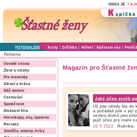
DNES JE
7.8.
FOTOGALERIE
Karty
Zvířátka
Vaření
Naštvalo vás
Potěši
Reklama:
Úvodní strana
Magazín pro Šťastné že
Život a vztahy
Pro maminky
Zdraví a krása
Náš domov
Cestování
Jaký účes zvolit po
Společnost
Už jste někdy šla do 
a požádali jste o jej
Diskusní fóra
cestou domů jste pře
Horoskopy, sny, tajemno
jejíž účes prý máte n
Recepty
26.9.2022
Rubrika:
Soutěže, ankety, kvízy