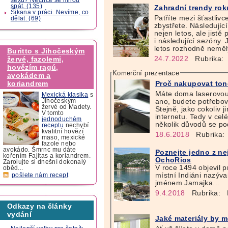
spát. (135)
Zahradní trendy rok
Šikana v práci. Nevíme, co
Patříte mezi šťastlivc
dělat. (69)
zbystřete. Následujíc
nejen letos, ale jistě
i následující sezóny.
letos rozhodně neměl
Buritto s Jihočeským
žervé, fazolemi,
24.7.2022
Rubrika:
hovězím ragú,
Komerční prezentace
avokádem a
koriandrem
Proč nakupovat ton
Máte doma laserovou 
Mexická klasika
s
Jihočeským
ano, budete potřebov
žervé od Madety.
Stejně, jako cokoliv j
V tomto
internetu. Tedy v cel
jednoduchém
několik důvodů se po
receptu
nechybí
kvalitní hovězí
18.6.2018
Rubrika:
maso, mexické
fazole nebo
avokádo. Šmrnc mu dáte
Poznejte jedno z ne
kořením Fajitas a koriandrem.
OchoRios
Zarolujte si dnešní dokonalý
V roce 1494 objevil p
oběd...
místní Indiáni nazýv
pošlete nám recept
jménem Jamajka...
9.4.2018
Rubrika:
K
Odkazy na články
vydání
Jaké materiály by m