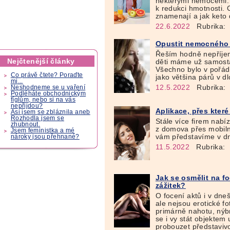
některými nemocemi. N
k redukci hmotnosti. 
znamenají a jak keto 
22.6.2022
Rubrika:
Opustit nemocného 
Řeším hodně nepříjem
Nejčtenější články
děti máme už samosta
Všechno bylo v pořádk
Co právě čtete? Poraďte
jako většina párů v d
mi...
12.5.2022
Rubrika:
Neshodneme se u vaření
Podléháte obchodnickým
fíglům, nebo si na vás
nepřijdou?
Aplikace, přes kter
Asi jsem se zbláznila aneb
Rozhodla jsem se
Stále více firem nabí
zhubnout.
z domova přes mobilní
Jsem feministka a mé
vám představíme v dn
nároky jsou přehnané?
11.5.2022
Rubrika:
Jak se osmělit na fo
zážitek?
O focení aktů i v dne
ale nejsou erotické fot
primárně nahotu, nýbr
se i vy stát objektem
probouzet představiv