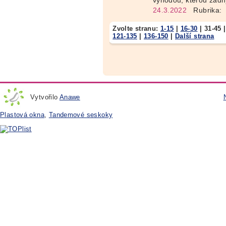
výhodou, kterou žádn
24.3.2022
Rubrika:
Zvolte stranu:
1-15
|
16-30
|
31-45
121-135
|
136-150
|
Další strana
Vytvořilo
Anawe
Plastová okna
,
Tandemové seskoky