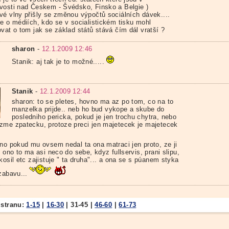
vosti nad Českem - Švédsko, Finsko a Belgie )
vé vlny přišly se změnou výpočtů sociálních dávek....
je o médiích, kdo se v socialistickém tisku mohl
vat o tom jak se základ států stává čím dál vratší ?
sharon
-
12.1.2009 12:46
Stanik: aj tak je to možné.....
Stanik
-
12.1.2009 12:44
sharon: to se pletes, hovno ma az po tom, co na to
manzelka prijde.. neb ho bud vykope a skube do
posledniho pericka, pokud je jen trochu chytra, nebo
zme zpatecku, protoze preci jen majetecek je majetecek
 no pokud mu ovsem nedal ta ona matraci jen proto, ze ji
. ono to ma asi neco do sebe, kdyz fullservis, prani slipu,
kosil etc zajistuje " ta druha"... a ona se s púanem styka
zabavu...
 stranu:
1-15
|
16-30
|
31-45
|
46-60
|
61-73