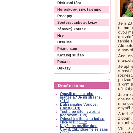
Diskusní fóra
Horoskopy, sny, tajemno
Recepty
Soutěže, ankety, kvízy
Je jí 28
intimní
Zábavný koutek
dvou ma
Hry
dozvědě
tenhle 
Diskuse
Ale pot
Píšete sami
a potvrd
Katalog služeb
Ano, ch
manžels
Počasí
Je úpln
Odkazy
s navij
rozvést
podvádě
s kým p
Dnešní téma
důležit
Opustit nemocného
Jsem zou
manžela? Je mi strašně.
ona na 
(218)
mne opus
Další smutné Vánoce.
chyběl a
Covid (219)
Touhu po dítěti vyřešila
A teď dě
podrazem (109)
zlobím.
Odešel k milence a teď se
chce vrátit (112)
ani mluv
Když nás nezlikviduje
Vím, že
Covid, zlikvidujeme se sami
(200)