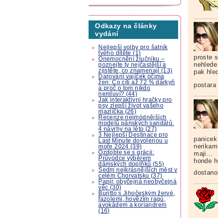
Odkazy na články
vydání
Nejlepší volby pro šatník
tvého dítěte (1)
proste 
Onemocnění žlučníku –
nehlede
poznejte ty nejčastější a
zjistěte, co znamenají (13)
pak hle
Darování vajíček očima
žen: Co cítí až 72 % dárkyň
postara 
a proč o tom nikdo
nemluví? (44)
Jak interaktivní hračky pro
psy zlepší život vašeho
mazlíčka (26)
Recenze nejmódnějších
modelů pánských sandálů:
4 návrhy na léto (27)
3 Nejlepší Destinace pro
panicek
Last Minute dovolenou u
nerikam,
moře 2024 (39)
Ozdobte se s grácii:
maji...
Průvodce výběrem
honde h
dámských doplňků (55)
Sedm nejkrásnějších měst v
dostano
celém Chorvatsku (37)
Papír, obyčejná neobyčejná
věc (30)
Buritto s Jihočeským žervé,
fazolemi, hovězím ragú,
avokádem a koriandrem
(16)