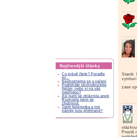
Nejčtenější články
Stanik:
Co právě čtete? Poraďte
mi...
vymluvi 
Neshodneme se u vaření
Podléháte obchodnickým
zase sp
fíglům, nebo si na vás
nepřijdou?
Asi jsem se zbláznila aneb
Rozhodla jsem se
zhubnout.
Jsem feministka a mé
nároky jsou přehnané?
otázkou
Prostě 
podobně