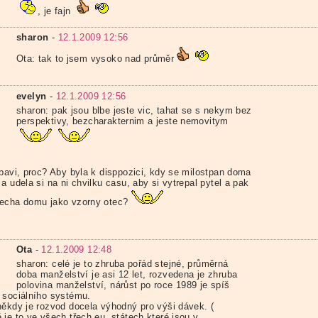
, je fajn
sharon
-
12.1.2009 12:56
Ota: tak to jsem vysoko nad průměr
evelyn
-
12.1.2009 12:56
sharon: pak jsou blbe jeste vic, tahat se s nekym bez
perspektivy, bezcharakternim a jeste nemovitym
 bavi, proc? Aby byla k disppozici, kdy se milostpan doma
a udela si na ni chvilku casu, aby si vytrepal pytel a pak
echa domu jako vzorny otec?
Ota
-
12.1.2009 12:48
sharon: celé je to zhruba pořád stejné, průměrná
doba manželství je asi 12 let, rozvedena je zhruba
polovina manželství, nárůst po roce 1989 je spíš
 sociálního systému.
někdy je rozvod docela výhodný pro výši dávek. (
 je to ve všech třech eu. státech které jsou v