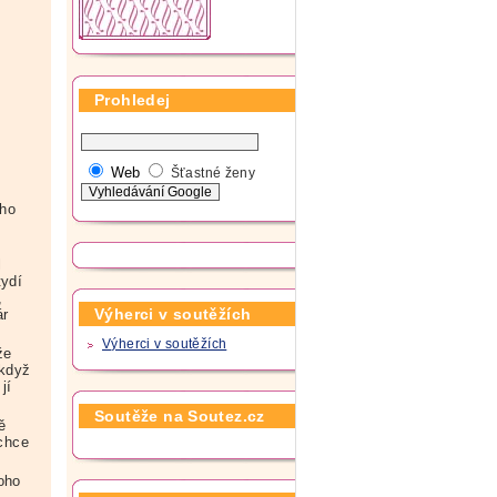
Prohledej
Web
Šťastné ženy
eho
l
tydí
,
Výherci v soutěžích
ár
Výherci v soutěžích
že
 když
jí
Soutěže na Soutez.cz
ě
chce
oho