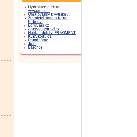
Hydratace pleti od
yvycom.com
Omalovánky k vytisknutí
Zlatnictví Jana a Karel
Kaletovi
LomCars.cz
Abecedazdraví.cz
Nakladatelství FRAGMENT
KupSkodu.cz
Pomáháme
Jolis
Barchoš