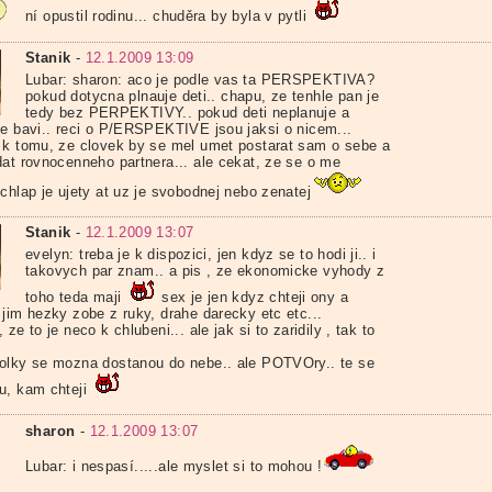
ní opustil rodinu... chuděra by byla v pytli
Stanik
-
12.1.2009 13:09
Lubar: sharon: aco je podle vas ta PERSPEKTIVA?
pokud dotycna plnauje deti.. chapu, ze tenhle pan je
tedy bez PERPEKTIVY.. pokud deti neplanuje a
se bavi.. reci o P/ERSPEKTIVE jsou jaksi o nicem...
 k tomu, ze clovek by se mel umet postarat sam o sebe a
dat rovnocenneho partnera... ale cekat, ze se o me
chlap je ujety at uz je svobodnej nebo zenatej
Stanik
-
12.1.2009 13:07
evelyn: treba je k dispozici, jen kdyz se to hodi ji.. i
takovych par znam.. a pis , ze ekonomicke vyhody z
toho teda maji
sex je jen kdyz chteji ony a
 jim hezky zobe z ruky, drahe darecky etc etc...
 ze to je neco k chlubeni... ale jak si to zaridily , tak to
olky se mozna dostanou do nebe.. ale POTVOry.. te se
u, kam chteji
sharon
-
12.1.2009 13:07
Lubar: i nespasí.....ale myslet si to mohou !