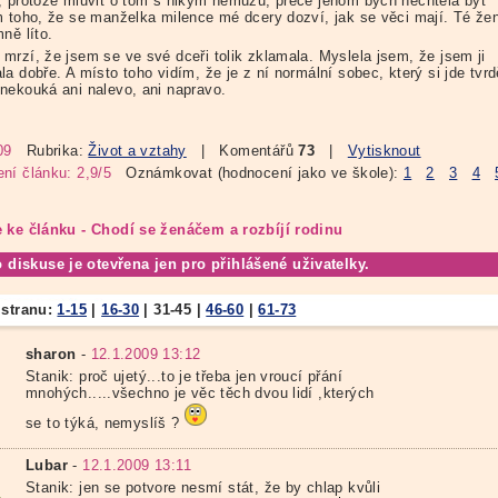
, protože mluvit o tom s nikým nemůžu, přece jenom bych nechtěla být
m toho, že se manželka milence mé dcery dozví, jak se věci mají. Té žen
ně líto.
mrzí, že jsem se ve své dceři tolik zklamala. Myslela jsem, že jsem ji
a dobře. A místo toho vidím, že je z ní normální sobec, který si jde tvr
nekouká ani nalevo, ani napravo.
09
Rubrika:
Život a vztahy
| Komentářů
73
|
Vytisknout
ní článku: 2,9/5
Oznámkovat (hodnocení jako ve škole):
1
2
3
4
 ke článku - Chodí se ženáčem a rozbíjí rodinu
o diskuse je otevřena jen pro přihlášené uživatelky.
 stranu:
1-15
|
16-30
|
31-45
|
46-60
|
61-73
sharon
-
12.1.2009 13:12
Stanik: proč ujetý...to je třeba jen vroucí přání
mnohých.....všechno je věc těch dvou lidí ,kterých
se to týká, nemyslíš ?
Lubar
-
12.1.2009 13:11
Stanik: jen se potvore nesmí stát, že by chlap kvůli