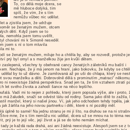
To, co dělá moje dcera, se
mě hluboce dotýká, tím
spíš, že vím, že s tím
nemůžu vůbec nic udělat.
 let a zjistila jsem, že udržuje
 poměr se ženatým mužem, otcem
lých dětí. Když jsem se to
la, nemohla jsem tomu uvěřit,
styl chování mi k Simoně neseděl.
om jsem s ní o tom mluvila
ila mi to.
odí se ženatým mužem, miluje ho a chtěla by, aby se rozvedl, protože j
tví prý byl omyl a s manželkou žije jen kvůli dětem.
ě zaslepená, všechny ty obehrané cancy ženatých záletníků mu baští i
ákem. Nechápe, že ji má jenom na hraní, jako bokovku, že kdyby se chtě
, udělal by to už dávno. Je zamilovaná až po uši do chlapa, který se nes
t svou manželku a děti. Dobrovolně dělá s prominutím „matraci“ někomu
ro ni neexistuje žádná perspektiva. Snad jen ta, že tím vztahem ztratí p
ých let svého života a zahodí šance na něco lepšího.
falá. Vadí mi to nejen z pohledu, který jsem popsala výše, ale i proto, 
to má žaludek, snaží se odvést tátu od rodiny. Sama jako dítě to zažila,
til manžel, který si našel jinou. Ví, jak jeho odchodem tehdy trpěla, jak 
 jak žárlila na jeho novou partnerku i děti, které s ní později měl.
lá úplně to samé! Na jednu stranu je mi jí líto, na druhou se na ni strašn
 Štve mne, že s tím nemůžu nic udělat, dcera už se mnou na to téma ne
it, prý je to její věc, její život a já se do toho nemám míchat.
 tady je každá rada drahá, asi ani žádná neexistuje. Alespoň jsem se z t