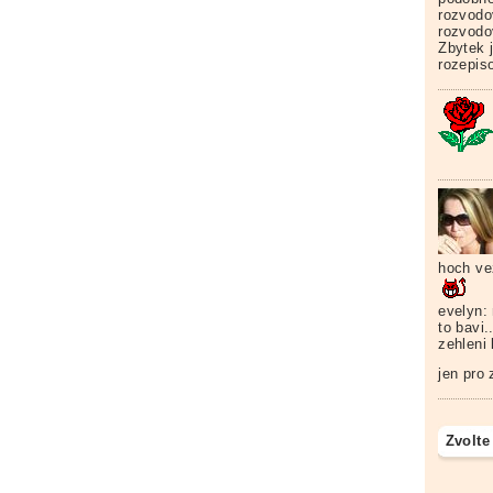
rozvodo
rozvodo
Zbytek 
rozepiso
hoch ve
evelyn:
to bavi.
zehleni 
jen pro 
Zvolte