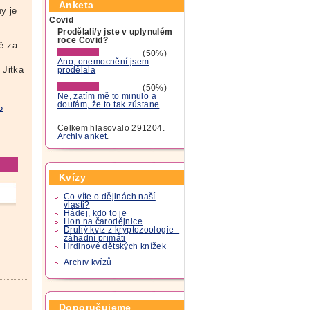
Anketa
y je
Covid
Prodělali/y jste v uplynulém
roce Covid?
dě za
(50%)
Ano, onemocnění jsem
Jitka
prodělala
(50%)
Ne, zatím mě to minulo a
doufám, že to tak zůstane
5
Celkem hlasovalo 291204.
Archiv anket
.
Kvízy
Co víte o dějinách naší
vlasti?
Hádej, kdo to je
Hon na čarodějnice
Druhý kvíz z kryptozoologie -
záhadní primáti
Hrdinové dětských knížek
Archiv kvízů
Doporučujeme