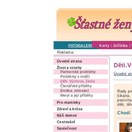
FOTOGALERIE
Karty
Zvířátka
Reklama:
Úvodní strana
Děti.
Život a vztahy
Partnerské problémy
Úvodní st
Problémy s rodiči
Děti. Výchova, škola
Čtenářské příběhy
Erotika, milování
Rady pr
šikana, 
Meryl a její příběhy
pasivit
Pro maminky
děti, t
Zdraví a krása
Chodí 
Náš domov
Cestování
Společnost