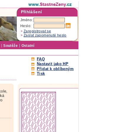
Přihlášení
Jméno:
Heslo:
Zaregistrovat se
Zaslat zapomenuté heslo
Soutěže
Ostatní
FAQ
Nastavit jako HP
Přidat k oblíbeným
Tisk
ole,
ská
ro