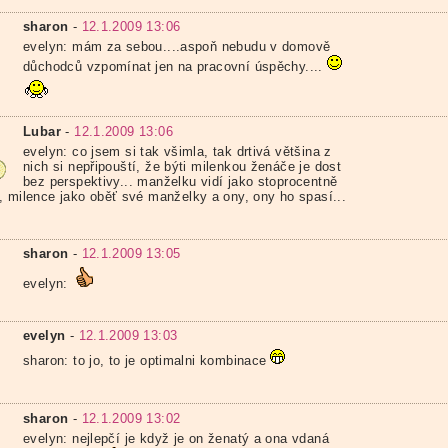
sharon
-
12.1.2009 13:06
evelyn: mám za sebou....aspoň nebudu v domově
důchodců vzpomínat jen na pracovní úspěchy....
Lubar
-
12.1.2009 13:06
evelyn: co jsem si tak všimla, tak drtivá většina z
nich si nepřipouští, že býti milenkou ženáče je dost
bez perspektivy... manželku vidí jako stoprocentně
, milence jako oběť své manželky a ony, ony ho spasí...
sharon
-
12.1.2009 13:05
evelyn:
evelyn
-
12.1.2009 13:03
sharon: to jo, to je optimalni kombinace
sharon
-
12.1.2009 13:02
evelyn: nejlepčí je když je on ženatý a ona vdaná