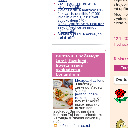
vypsala
Jak nebýt nesnesitelná
strůjce
tchyně? (105)
mi upřím
Koronavirus a nouzový stav.
Jak vás to postihlo? (106)
Moc mě 
Prosím o radu, jak získat
vychoval
sebevědomí (70)
svým a 
Dá se vydržet ve vztahu bez
sexu? Nechce se mnou
spát. (135)
Šikana v práci. Nevíme, co
dělat. (69)
12.1.20
Hodnoce
Buritto s Jihočeským
Diskuse
žervé, fazolemi,
hovězím ragú,
Tat
avokádem a
koriandrem
Zvolte
Mexická klasika
s
Jihočeským
žervé od Madety.
V tomto
jednoduchém
receptu
nechybí
kvalitní hovězí
maso, mexické
fazole nebo
avokádo. Šmrnc mu dáte
kořením Fajitas a koriandrem.
Zarolujte si dnešní dokonalý
oběd...
pošlete nám recept