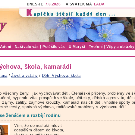
DNES JE
7.8.2026
A SVÁTEK MÁ
LADA
Vaření
Naštvalo vás
Potěšilo vás
U Maryši
Tvoření
Vtipy a obrázky
Výchova, škola, kamarádi
rana
/
Život a vztahy
/
Děti. Výchova, škola
o všechny ženy, jak vychovávat děti. Čtenářské příběhy, problémy ve šk
učení, hyperaktivita, prospěch ve škole, učitelky, dětská agresivita, dět
a, zájmy, záliby, zájmové kroužky, kamarádi našich dětí, vhodné sporty p
ělesné tresty, správná výchova, rodičovské problémy s výchovou dětí…
se ženáčem a rozbíjí rodinu
Vím, že se nesluší mluvit
dospělým dětem do života,
ale já si nemůžu pomoci.