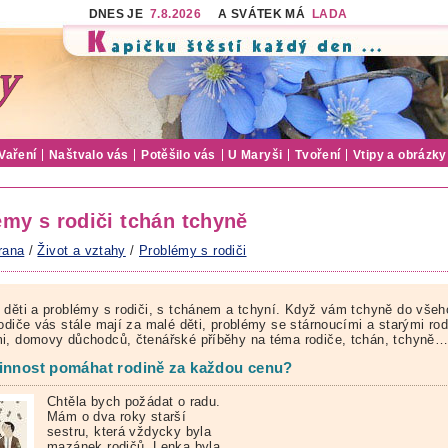
DNES JE
7.8.2026
A SVÁTEK MÁ
LADA
Vaření
Naštvalo vás
Potěšilo vás
U Maryši
Tvoření
Vtipy a obrázky
émy s rodiči tchán tchyně
rana
/
Život a vztahy
/
Problémy s rodiči
 děti a problémy s rodiči, s tchánem a tchyní. Když vám tchyně do všeh
odiče vás stále mají za malé děti, problémy se stárnoucími a starými rod
i, domovy důchodců, čtenářské příběhy na téma rodiče, tchán, tchyně
innost pomáhat rodině za každou cenu?
Chtěla bych požádat o radu.
Mám o dva roky starší
sestru, která vždycky byla
mazánek rodičů. Lenka byla