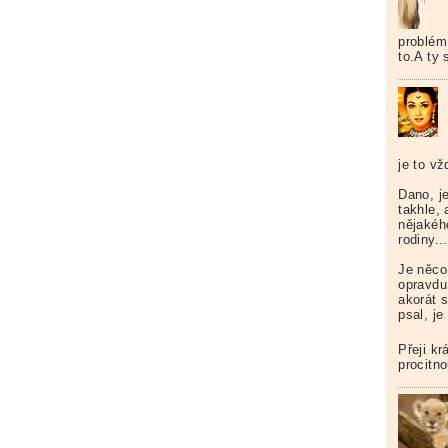
problém.
to.A ty 
je to v
Dano, j
takhle,
nějakéh
rodiny...
Je něco
opravdu
akorát s
psal, je
Přeji k
procitno