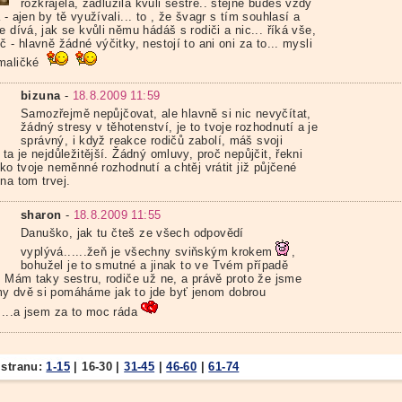
rozkrájela, zadlužila kvůli sestře.. stejně budeš vždy
 - ajen by tě využívali... to , že švagr s tím souhlasí a
e dívá, jak se kvůli němu hádáš s rodiči a nic... říká vše,
č - hlavně žádné výčitky, nestojí to ani oni za to... mysli
maličké
bizuna
-
18.8.2009 11:59
Samozřejmě nepůjčovat, ale hlavně si nic nevyčítat,
žádný stresy v těhotenství, je to tvoje rozhodnutí a je
správný, i když reakce rodičů zabolí, máš svoji
 ta je nejdůležitější. Žádný omluvy, proč nepůjčit, řekni
ako tvoje neměnné rozhodnutí a chtěj vrátit již půjčené
na tom trvej.
sharon
-
18.8.2009 11:55
Danuško, jak tu čteš ze všech odpovědí
vyplývá......žeň je všechny sviňským krokem
,
bohužel je to smutné a jinak to ve Tvém případě
!! Mám taky sestru, rodiče už ne, a právě proto že jsme
y dvě si pomáháme jak to jde byť jenom dobrou
....a jsem za to moc ráda
 stranu:
1-15
|
16-30
|
31-45
|
46-60
|
61-74