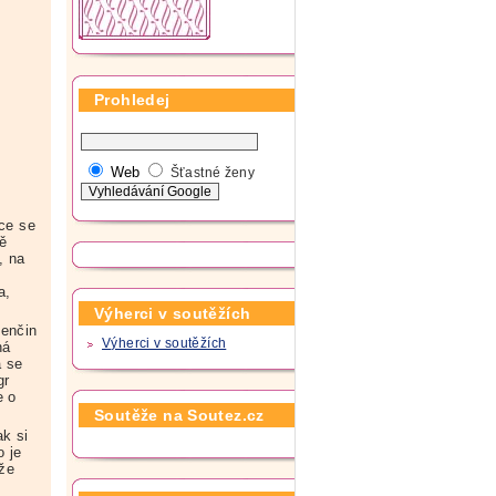
Prohledej
Web
Šťastné ženy
oce se
ně
, na
a,
Výherci v soutěžích
Lenčin
Výherci v soutěžích
ná
a se
gr
e o
Soutěže na Soutez.cz
ak si
o je
 že