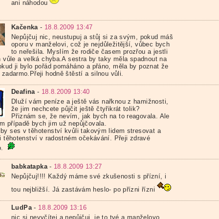
ani náhodou
Kačenka
-
18.8.2009 13:47
Nepůjčuj nic, neustupuj a stůj si za svým, pokud máš
oporu v manželovi, což je nejdůležitější, vůbec bych
to neřešila. Myslím že rodiče časem prozřou a jestli
ch vůle a velká chyba.A sestra by taky měla spadnout na
okud ji bylo pořád pomáháno a přáno, měla by poznat že
 zadarmo.Přeji hodně štěstí a silnou vůli.
Deafina
-
18.8.2009 13:40
Dluží vám peníze a ještě vás nařknou z hamižnosti,
že jim nechcete půjčit ještě čtyřikrát tolik?
Přiznám se, že nevím, jak bych na to reagovala. Ale
m případě bych jim už nepůjčovala.
by ses v těhotenství kvůli takovým lidem stresovat a
si těhotenství v radostném očekávání. Přeji zdravé
o.
babkatapka
-
18.8.2009 13:27
Nepůjčuj!!!! Každý máme své zkušenosti s přízní, i
tou nejbližší. Já zastávám heslo- po přízni řízni
LudPa
-
18.8.2009 13:16
nic si nevyčítej a nepůjčuj, je to tvé a manželovo