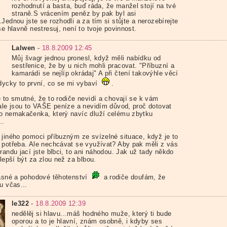
rozhodnutí a basta, buď ráda, že manžel stojí na tvé
straně.S vrácením peněz by pak byl asi
Jednou jste se rozhodli a za tím si stůjte a nerozebírejte
se hlavně nestresuj, není to tvoje povinnost.
Lalwen
-
18.8.2009 12:45
Můj švagr jednou pronesl, když měli nabídku od
sestřenice, že by u nich mohli pracovat. "Příbuzní a
kamarádi se nejlíp okrádaj" A při čtení takovýhle věcí
ždycky to první, co se mi vybaví
.
e to smutné, že to rodiče nevidí a chovají se k vám
 ale jsou to VAŠE peníze a nevidím důvod, proč dotovat
o nemakačenka, který navíc dluží celému zbytku
..
 jiného pomoci příbuzným ze svízelné situace, když je to
 potřeba. Ale nechcávat se využívat? Aby pak měli z vás
randu jací jste blbci, to ani náhodou. Jak už tady někdo
 lepší být za zlou než za blbou.
rásné a pohodové těhotenství
a rodiče doufám, že
u včas...
le322
-
18.8.2009 12:39
nedělěj si hlavu...máš hodného muže, který ti bude
oporou a to je hlavní, znám osobně, i kdyby ses