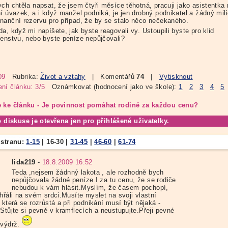
ych chtěla napsat, že jsem čtyři měsíce těhotná, pracuji jako asistentka
í úvazek, a i když manžel podniká, je jen drobný podnikatel a žádný mili
nanční rezervu pro případ, že by se stalo něco nečekaného.
a, když mi napíšete, jak byste reagovali vy. Ustoupili byste pro klid
zenstvu, nebo byste peníze nepůjčovali?
09
Rubrika:
Život a vztahy
| Komentářů
74
|
Vytisknout
ní článku: 3/5
Oznámkovat (hodnocení jako ve škole):
1
2
3
4
5
 ke článku - Je povinnost pomáhat rodině za každou cenu?
o diskuse je otevřena jen pro přihlášené uživatelky.
 stranu:
1-15
|
16-30
|
31-45
|
46-60
|
61-74
lida219
-
18.8.2009 16:52
Teda ,nejsem žádnný lakota , ale rozhodně bych
nepůjčovala žádné peníze.I za tu cenu, že se rodiče
nebudou k vám hlásit.Myslím, že časem pochopí,
hřáli na svém srdci.Musíte myslet na svoji vlastní
 která se rozrůstá a při podnikání musí být nějaká -
.Stůjte si pevně v kramflecích a neustupujte.Přeji pevné
 výdrž.