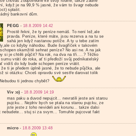
 se chováš zodpovědně ke svojí rodině, takže žádné
ní, když je na 99,9 % jasné, že vám to švagr nebude
oct) splatit.
žádný bankovní dům.
PEGG
-
18.8.2009 14:42
Prostě řekni, že ty peníze nemáš. To není lež,ale
pravda. Peníze, které máte, jsou rezerva a na tu se
sahá jen když nastanou potíže. A ty u tebe zatím
ly,ale co kdyby náhodou. Bude švagříček v takovém
 schopen okamžitě sehnat peníze? No asi ne. A na jak
y si je chtěli půjčit? Na rok, na dva na tři.....? Těžko
sumu vrátí do roka, ať ti předloží svůj podnikatelský
ať vidíš do kdy bude schopen peníze vrátit.
 že ti je předem úplně jasné, že to nebude půjčka, ale
lož si otázku: Chceš opravdu své sestře darovat tolik
Nebudou ti jednou chybět?
Viv :o)
-
18.8.2009 14:19
mas paku a duvod nepujcit... nevratili jeste ani starou
pujcku... Nejdriv bych se ptala na starou pujcku, ze
jste jeste z toho nevideli ani korunu... takze dalsi
 nebudete... stuj si za svym... Tomuhle pujcovat fakt
micro
-
18.8.2009 13:48