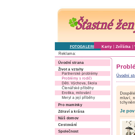
FOTOGALERIE
Karty
Zvířátka
Reklama:
Úvodní strana
Probl
Život a vztahy
Partnerské problémy
Úvodní st
Problémy s rodiči
Děti. Výchova, škola
Čtenářské příběhy
Erotika, milování
Dospělé
mluví, r
Meryl a její příběhy
tchyněm
Pro maminky
Je pov
Zdraví a krása
Náš domov
Cestování
Společnost