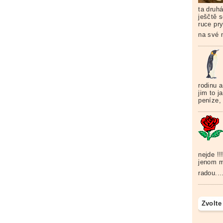
ta druhá
ješčtě s
ruce pry
na své 
rodinu a
jim to j
peníze, 
nejde !
jenom m
radou...
Zvolte