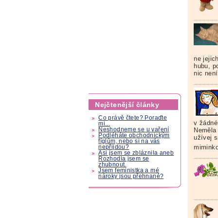
ne jeji
hubu, p
nic není
Nejčtenější články
Co právě čtete? Poraďte
v žádné
mi...
Neshodneme se u vaření
Neměla 
Podléháte obchodnickým
užívej 
fíglům, nebo si na vás
mimink
nepřijdou?
Asi jsem se zbláznila aneb
Rozhodla jsem se
zhubnout.
Jsem feministka a mé
nároky jsou přehnané?