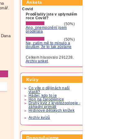
Anketa
 na
onář.
Covid
Prodělali/y jste v uplynulém
roce Covid?
(50%)
Ano, onemocnění jsem
prodělala
Dana
(50%)
Ne, zatím mě to minulo a
doufám, že to tak zůstane
Celkem hlasovalo 291228.
Archiv anket
.
Kvízy
Co víte o dějinách naší
vlasti?
Hádej, kdo to je
Hon na čarodějnice
Druhý kvíz z kryptozoologie -
záhadní primáti
Hrdinové dětských knížek
Archiv kvízů
Doporučujeme