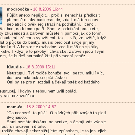
modroočka
-
18.8.2009 16:44
Půjčit anebo nepůjčit... proč si nenecháš předložit
písemně o jaký business jde, zda-li má ten dobrý
neplatící člověk registraci na podnikání, licenci,
všechno, co k tomu patří. Sami v podnikání pracujete,
dy zkušenosti a zároveň můžete "i pomoci jak do toho".
ebude mít zájem o vysvětlení, tak ... víš, ve světě, když
dat o půjčku do banky, musíš předložit svoje příjmy,
 daní atd. A banka se rozhodne, zda-li máš na splátky
koliv. I když je to jakoby lichvářské, zároveň jsou Tvým
em, že budeš normálně žít i při vracení peněz...
Klaudie
-
18.8.2009 15:11
Neustupuj. Tví rodiče bohužel tvoji sestru milují víc,
doslova nekritickou opičí láskou.
Oni by se pro ni rozdali a čekají totéž od každého.
eustupuj, i kdyby s tebou nemluvili pořád.
by ses nezavděčila.
mam-ča
-
18.8.2009 14:57
"Co nechceš, to půjč". O blízkých příbuzných to platí
dvojnásob.
Sami nemáte tiskárnu na peníze, a čekají vás výdaje
losti s narozením dítěte.
e rodiče chovají sebezničujícím způsobem, je to jen jejich