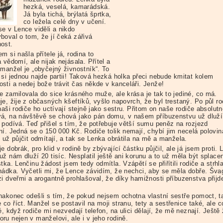
hezká, veselá, kamarádská.
Já byla tichá, brýlatá šprtka,
co ležela celé dny v učení.
se v Lence viděli a nikdo
boval o tom, že jí čeká zářivá
ost.
m si našla přítele já, rodina to
 vědomí, ale nijak nejásala. Přítel a
 manžel je „obyčejný živnostník“. To
 si jednou najde partii! Taková hezká holka přeci nebude kmitat kolem
sti a nedej bože trávit čas někde v kanceláři. Jenže!
e zamilovala do sice krásného muže, ale krása je tak to jediné, co má.
je, žije z občasných kšeftíků, vyšlo napovrch, že byl trestaný. Po půl r
naši rodiče ho uctívají stejně jako sestru. Přitom on naše rodiče absolut
á, na návštěvě se chová jako pán domu, v našem příbuzenstvu už dluží
 podívá. Teď přišel s tím, že potřebuje větší sumu peněz na rozjezd
ní. Jedná se o 150 000 Kč. Rodiče tolik nemají, chybí jim necelá polovin
 už půjčit odmítají, a tak se Lenka obrátila na mě a manžela.
e dobrák, pro klid v rodině by zbývající částku půjčil, ale já jsem proti. 
ž nám dluží 20 tisíc. Nesplatil ještě ani korunu a to už měla být splace
tka. Lenčinu žádost jsem tedy odmítla. Vzápětí se přiřítili rodiče a strhl
hádka. Vyčetli mi, že Lence závidím, že nechci, aby se měla dobře. Šva
zi dveřmi a arogantně prohlašoval, že díky hamižnosti příbuzenstva přijd
nakonec odešli s tím, že pokud nejsem ochotna vlastní sestře pomoct, t
o říct. Manžel se postavil na moji stranu, tety a sestřenice také, ale c
é, když rodiče mi nezvedají telefon, na ulici dělají, že mě neznají. Ještě
ru nejen v manželovi, ale i v jeho rodině.