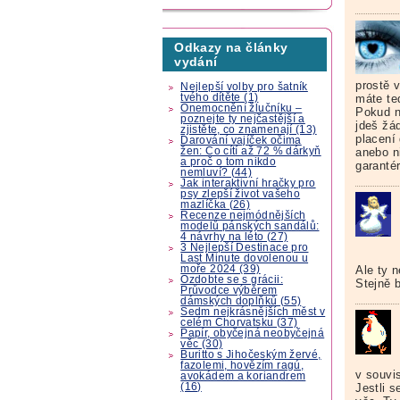
Odkazy na články
vydání
prostě 
Nejlepší volby pro šatník
máte te
tvého dítěte (1)
Onemocnění žlučníku –
Pokud n
poznejte ty nejčastější a
jdeš žá
zjistěte, co znamenají (13)
placení
Darování vajíček očima
anebo ni
žen: Co cítí až 72 % dárkyň
a proč o tom nikdo
garantér
nemluví? (44)
Jak interaktivní hračky pro
psy zlepší život vašeho
mazlíčka (26)
Recenze nejmódnějších
modelů pánských sandálů:
4 návrhy na léto (27)
3 Nejlepší Destinace pro
Last Minute dovolenou u
moře 2024 (39)
Ale ty n
Ozdobte se s grácii:
Stejně 
Průvodce výběrem
dámských doplňků (55)
Sedm nejkrásnějších měst v
celém Chorvatsku (37)
Papír, obyčejná neobyčejná
věc (30)
Buritto s Jihočeským žervé,
fazolemi, hovězím ragú,
v souvis
avokádem a koriandrem
(16)
Jestli s