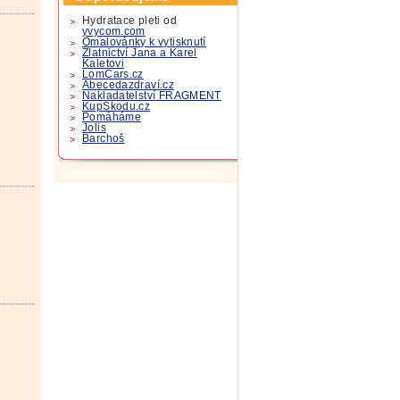
Hydratace pleti od
yvycom.com
Omalovánky k vytisknutí
Zlatnictví Jana a Karel
Kaletovi
LomCars.cz
Abecedazdraví.cz
Nakladatelství FRAGMENT
KupSkodu.cz
Pomáháme
Jolis
Barchoš