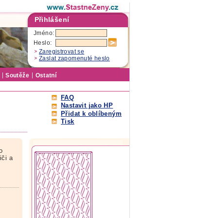
Přihlášení
Jméno:
Heslo:
Zaregistrovat se
Zaslat zapomenuté heslo
Soutěže
Ostatní
FAQ
Nastavit jako HP
Přidat k oblíbeným
Tisk
o
iči a
…