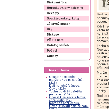
Diskusní fóra
Horoskopy, sny, tajemno
Recepty
Rodiče 
nepochy
Soutěže, ankety, kvízy
budoucn
Zábavný koutek
Když jse
Hry
vzala na
nyní už
Diskuse
Lenička
Píšete sami
domácno
Katalog služeb
Lenka s
Nepracu
Počasí
vzali a 
Odkazy
neuznáv
koho se
podniká
příbuzní
Dnešní téma
Manžel j
manžel u
Opustit nemocného
celá čás
manžela? Je mi strašně.
(218)
prudká 
Další smutné Vánoce.
stál me
Covid (219)
kšefty.
Touhu po dítěti vyřešila
podrazem (109)
Rodiče 
Odešel k milence a teď se
nemáme c
chce vrátit (112)
to platn
Když nás nezlikviduje
Covid, zlikvidujeme se sami
mám opo
(200)