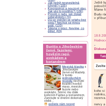
Ještě b
Jak nebýt nesnesitelná
tchyně? (105)
polovičn
Koronavirus a nouzový stav.
Máme fi
Jak vás to postihlo? (106)
Budu rád
Prosím o radu, jak získat
sebevědomí (70)
v příbu
Dá se vydržet ve vztahu bez
sexu? Nechce se mnou
spát. (135)
Šikana v práci. Nevíme, co
dělat. (69)
18.8.20
Hodnoce
Buritto s Jihočeským
Diskuse
žervé, fazolemi,
hovězím ragú,
Tat
avokádem a
koriandrem
Zvolte
Mexická klasika
s
Jihočeským
žervé od Madety.
V tomto
jednoduchém
receptu
nechybí
kvalitní hovězí
maso, mexické
fazole nebo
koho si 
avokádo. Šmrnc mu dáte
rodinku,
kořením Fajitas a koriandrem.
rezerva
Zarolujte si dnešní dokonalý
oběd...
nervy a
pošlete nám recept