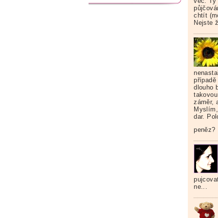
věc. Ty
půjčová
chtít (m
Nejste 
nenasta
případě
dlouho b
takovou 
záměr, 
Myslím,
dar. Po
peněz? 
pujcovat
ne...