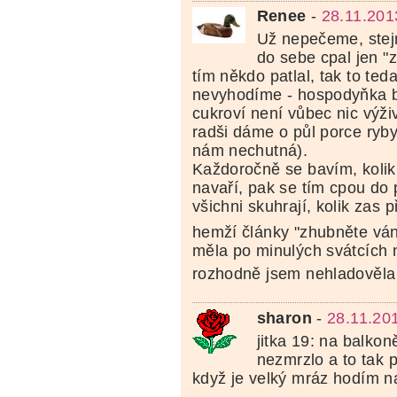
Renee
-
28.11.201
Už nepečeme, stej
do sebe cpal jen "
tím někdo patlal, tak to ted
nevyhodíme - hospodyňka by
cukroví není vůbec nic výži
radši dáme o půl porce ryby
nám nechutná).
Každoročně se bavím, kolik 
navaří, pak se tím cpou do 
všichni skuhrají, kolik zas p
hemží články "zhubněte ván
měla po minulých svátcích 
rozhodně jsem nehladověl
sharon
-
28.11.20
jitka 19: na balkon
nezmrzlo a to tak pr
když je velký mráz hodím na