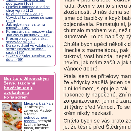
podrazem (109)
radu. Jsem v tomto směru 
Odešel k milence a teď se
chce vrátit (112)
zkušenosti. U nás doma se 
Když nás nezlikviduje
jsme od babičky a když bab
Covid, zlikvidujeme se sami
(200)
objednávala. Pamatuju si, 
Jak nebýt nesnesitelná
tchyně? (105)
chutnalo mnohem víc, než t
Koronavirus a nouzový stav.
Jak vás to postihlo? (106)
kupované. To od babičky bý
Prosím o radu, jak získat
sebevědomí (70)
Chtěla bych upéct několik d
Dá se vydržet ve vztahu bez
sexu? Nechce se mnou
linecké s marmeládou, pak
spát. (135)
cukroví, vosí hnízda, nepe
Šikana v práci. Nevíme, co
dělat. (69)
nevím, jak mám začít a jak 
Vánoce dobré.
Ptala jsem se přítelovy mam
Buritto s Jihočeským
že vždycky zadělá jeden den
žervé, fazolemi,
hovězím ragú,
plní krémem, slepuje a tak
avokádem a
nakonec ty nepečené. Zní mi
koriandrem
zorganizované, jen mě zaraz
Mexická klasika
s
tři týdny před Vánoci. To se
Jihočeským
žervé od Madety.
krém nikdy nezkazil.
V tomto
jednoduchém
Chtěla bych se vás proto ze
receptu
nechybí
kvalitní hovězí
je, že těsně před Štědrým 
maso, mexické