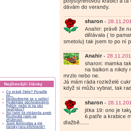
polystýrenovou krabici a ta 
dávám do verandy.
sharon
-
28.11.20
Anahir: právě že 
dělávala ( to pamat
smetolu) tak jsem to po ní př
Anahir
-
28.11.201
sharon: mamka taky
na balkon a nikdy 
mrzlo nebo ne.
Já mám ráda rozleželé cukro
Nejčtenější články
když si můžu vybrat, tak rad
Co právě čtete? Poraďte
mi...
Neshodneme se u vaření
sharon
-
28.11.20
Podléháte obchodnickým
fíglům, nebo si na vás
jitka 19: ono je ta
nepřijdou?
Asi jsem se zbláznila aneb
6.patře a krabice 
Rozhodla jsem se
zhubnout.
dlažbě......
Jsem feministka a mé
nároky jsou přehnané?