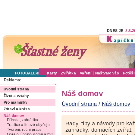
DNES JE
8.8.
FOTOGALERIE
Karty
Zvířátka
Vaření
Naštvalo vás
Potěši
Reklama:
Úvodní strana
Náš domov
Život a vztahy
Pro maminky
Úvodní strana
/
Náš domov
Zdraví a krása
Náš domov
Příroda, zahrádka
Rady, tipy a návody pro ka
Tradice a lidové obyčeje
zahrádky, domácích zvířat,
Tvoření, ruční práce
Opravy úpravy domu a bytu