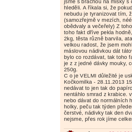
jsme s bráchou na misky s
hleděli. A říkala si, že poku
nebudu je tyranizovat tím, 
(samozřejmě v mezích, néé 
obědvaly a večeřely) Z toh
toho fakt dříve pekla hodně,
2kg, těsta různě barvila, a
velkou radost, že jsem mohl
máslovou nádivkou dát tátov
bylo co rozdávat, tak toho f
je z z jedné dávky mouky, c
250g.
C o je VELMI důležité je usk
Kočkomilka - 28.11.2013 1
nedávat to jen tak do papír
nentáhlo smrad z krabice. v
nebo dávat do normálních h
holky, peču tak týden před
čerstvé, nádivky tak den dva
nejsme, přes rok jíme celke