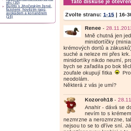
Tato diskuse je otevřen
věc (30)
Buritto s Jihočeským žervé,
fazolemi, hovězím ragú,
avokádem a koriandrem
Zvolte stranu:
1-15
|
16-3
(16)
Renee
-
28.11.201
Mně chutná jen jed
minidortíčky (minia
krémových dortů a zákusků)
suché a neleze mi přes krk.
minidortíky nikdo neumí, pr
bych se zařadila po bok tě
zoufale okupují fitka
Pro
neodolám.
Některá z vás je umí?
Kozoroh18
-
28.1
Anahir - dává se d
nevím to s krémem.
nezmrzne a nerozmrzne, ta
nejsou to se to dříve sní. 