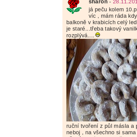
sharon
-
28.11.20
já peču kolem 10.p
víc , mám ráda kdy
balkoně v krabicích celý le
je staré...třeba takový vani
rozplývá....
ruční tvoření z půl másla a p
neboj , na všechno si sama