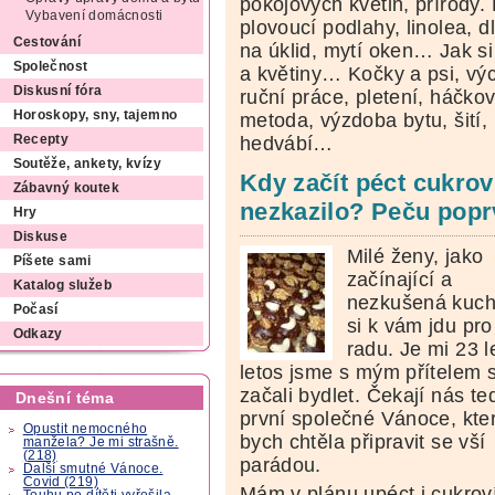
pokojových květin, přírody
Vybavení domácnosti
plovoucí podlahy, linolea, d
Cestování
na úklid, mytí oken… Jak si 
Společnost
a květiny… Kočky a psi, vý
Diskusní fóra
ruční práce, pletení, háčko
Horoskopy, sny, tajemno
metoda, výzdoba bytu, šití,
Recepty
hedvábí…
Soutěže, ankety, kvízy
Kdy začít péct cukrov
Zábavný koutek
nezkazilo? Peču popr
Hry
Diskuse
Milé ženy, jako
Píšete sami
začínající a
Katalog služeb
nezkušená kuch
Počasí
si k vám jdu pro
Odkazy
radu. Je mi 23 l
letos jsme s mým přítelem 
začali bydlet. Čekají nás te
Dnešní téma
první společné Vánoce, kte
Opustit nemocného
bych chtěla připravit se vší
manžela? Je mi strašně.
(218)
parádou.
Další smutné Vánoce.
Covid (219)
Mám v plánu upéct i cukroví
Touhu po dítěti vyřešila