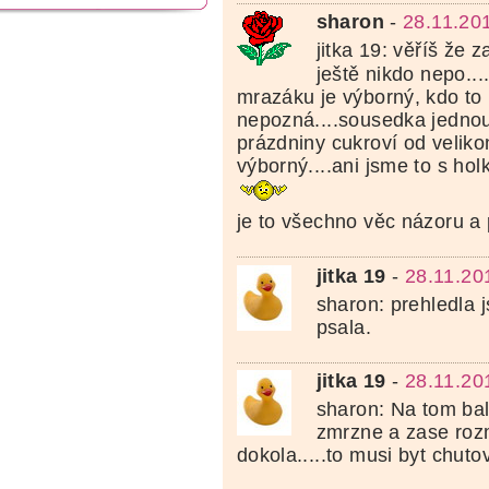
sharon
-
28.11.20
jitka 19: věříš že z
ještě nikdo nepo....
mrazáku je výborný, kdo to 
nepozná....sousedka jedno
prázdniny cukroví od veliko
výborný....ani jsme to s ho
je to všechno věc názoru a 
jitka 19
-
28.11.20
sharon: prehledla 
psala.
jitka 19
-
28.11.20
sharon: Na tom bal
zmrzne a zase roz
dokola.....to musi byt chuto