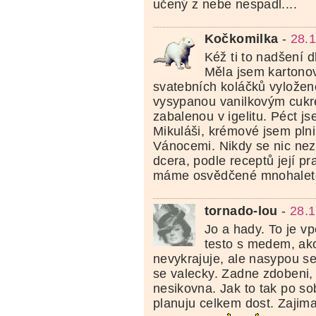
učený z nebe nespadl....
Kočkomilka
-
28.1
Kéž ti to nadšení d
Měla jsem kartonov
svatebních koláčků vylože
vysypanou vanilkovým cukr
zabalenou v igelitu. Péct j
Mikuláši, krémové jsem plni
Vánocemi. Nikdy se nic nez
dcera, podle receptů její pr
máme osvědčené mnohaletou
tornado-lou
-
28.1
Jo a hady. To je v
testo s medem, ako
nevykrajuje, ale nasypou se
se valecky. Zadne zdobeni, c
nesikovna. Jak to tak po so
planuju celkem dost. Zajim