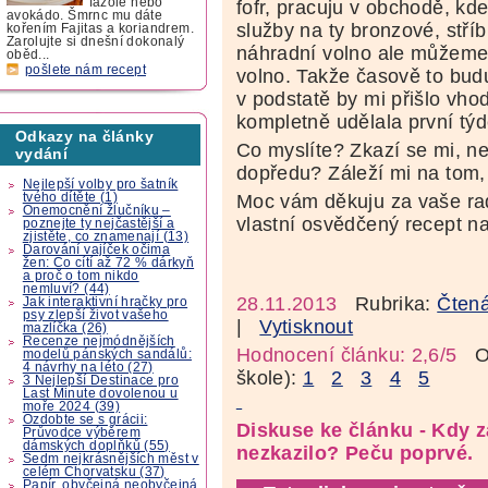
fazole nebo
fofr, pracuju v obchodě, kd
avokádo. Šmrnc mu dáte
služby na ty bronzové, stříbr
kořením Fajitas a koriandrem.
Zarolujte si dnešní dokonalý
náhradní volno ale můžeme 
oběd...
pošlete nám recept
volno. Takže časově to bud
v podstatě by mi přišlo vh
kompletně udělala první týd
Odkazy na články
Co myslíte? Zkazí se mi, n
vydání
dopředu? Záleží mi na tom,
Nejlepší volby pro šatník
tvého dítěte (1)
Moc vám děkuju za vaše rad
Onemocnění žlučníku –
vlastní osvědčený recept n
poznejte ty nejčastější a
zjistěte, co znamenají (13)
Darování vajíček očima
žen: Co cítí až 72 % dárkyň
a proč o tom nikdo
nemluví? (44)
28.11.2013
Rubrika:
Čtená
Jak interaktivní hračky pro
psy zlepší život vašeho
|
Vytisknout
mazlíčka (26)
Recenze nejmódnějších
Hodnocení článku: 2,6/5
Oz
modelů pánských sandálů:
4 návrhy na léto (27)
škole):
1
2
3
4
5
3 Nejlepší Destinace pro
Last Minute dovolenou u
moře 2024 (39)
Ozdobte se s grácii:
Diskuse ke článku - Kdy z
Průvodce výběrem
dámských doplňků (55)
nezkazilo? Peču poprvé.
Sedm nejkrásnějších měst v
celém Chorvatsku (37)
Papír, obyčejná neobyčejná