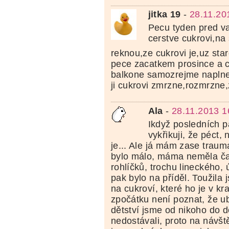
jitka 19
-
28.11.20
Pecu tyden pred 
cerstve cukrovi,na 
reknou,ze cukrovi je,uz star
pece zacatkem prosince a 
balkone samozrejme napln
ji cukrovi zmrzne,rozmrzne,
Ala
-
28.11.2013 1
Ikdyž posledních 
vykřikuji, že péct,
je... Ale já mám zase traum
bylo málo, máma neměla ča
rohlíčků, trochu lineckého, 
pak bylo na příděl. Toužila 
na cukroví, které ho je v kra
zpočátku není poznat, že u
dětství jsme od nikoho do 
nedostávali, proto na návšt