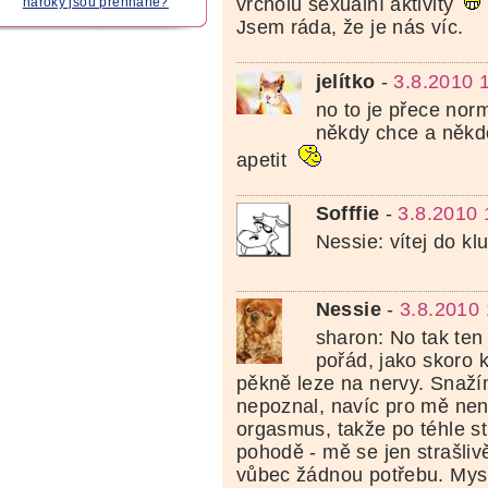
vrcholu sexuální aktivity
nároky jsou přehnané?
Jsem ráda, že je nás víc.
jelítko
-
3.8.2010 
no to je přece nor
někdy chce a někdo
apetit
Sofffie
-
3.8.2010 
Nessie: vítej do k
Nessie
-
3.8.2010 
sharon: No tak te
pořád, jako skoro 
pěkně leze na nervy. Snaží
nepoznal, navíc pro mě nen
orgasmus, takže po téhle s
pohodě - mě se jen strašliv
vůbec žádnou potřebu. Mysl