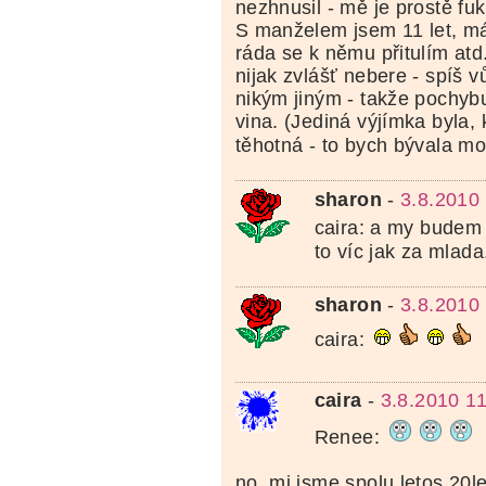
nezhnusil - mě je prostě fuk
S manželem jsem 11 let, m
ráda se k němu přitulím atd
nijak zvlášť nebere - spíš v
nikým jiným - takže pochybu
vina. (Jediná výjímka byla,
těhotná - to bych bývala mo
sharon
-
3.8.2010
caira: a my budem 
to víc jak za mlada.
sharon
-
3.8.2010
caira:
caira
-
3.8.2010 1
Renee:
no, mi jsme spolu letos 20le