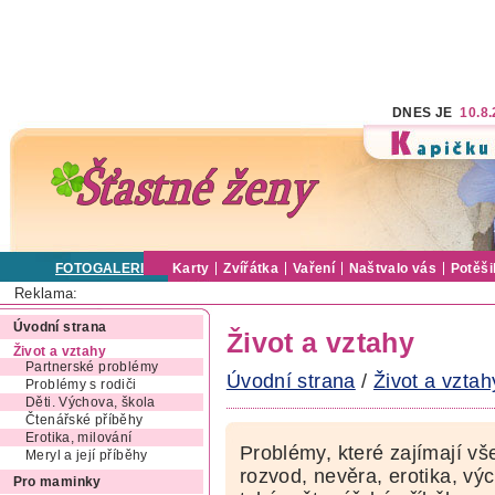
DNES JE
10.8
FOTOGALERIE
Karty
Zvířátka
Vaření
Naštvalo vás
Potěši
Reklama:
Úvodní strana
Život a vztahy
Život a vztahy
Partnerské problémy
Úvodní strana
/
Život a vztah
Problémy s rodiči
Děti. Výchova, škola
Čtenářské příběhy
Erotika, milování
Problémy, které zajímají vš
Meryl a její příběhy
rozvod, nevěra, erotika, výc
Pro maminky