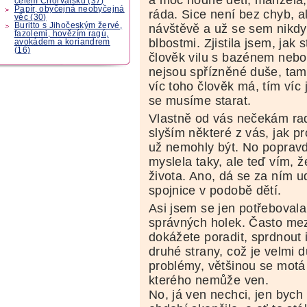
celém Chorvatsku (37)
Papír, obyčejná neobyčejná
ráda. Sice není bez chyb, a
věc (30)
Buritto s Jihočeským žervé,
návštěvě a už se sem nikdy 
fazolemi, hovězím ragú,
blbostmi. Zjistila jsem, jak 
avokádem a koriandrem
(16)
člověk vilu s bazénem nebo 
nejsou spřízněné duše, tam
víc toho člověk má, tím víc
se musíme starat.
Vlastně od vás nečekám ra
slyším některé z vás, jak p
už nemohly být. No popravdě
myslela taky, ale teď vím, 
života. Ano, dá se za ním ud
spojnice v podobě dětí.
Asi jsem se jen potřebovala
správných holek. Často mez
dokážete poradit, sprdnout i 
druhé strany, což je velmi 
problémy, většinou se motá
kterého nemůže ven.
No, já ven nechci, jen bych