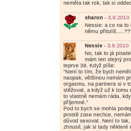
neměla tak rok, tak si odd
sharon
-
3.8.2010
Nessie: a co na to
němu přitulíš.....?
Nessie
-
3.8.2010 
No, tak to já pisat
mám ten stejný pro
teprve 38. Když píše:
"Není to tím, že bych neměl
naopak, většinou nemám p
orgasmu, na partnera si v
stěžovat, a když už k tomu 
to vlastně nemám ráda, kdy
příjemné."
Pod to bych se mohla podep
prostě zase nechce, nemám
důvod sexovat. Není to tak,
zhnusil, jak si tady některé