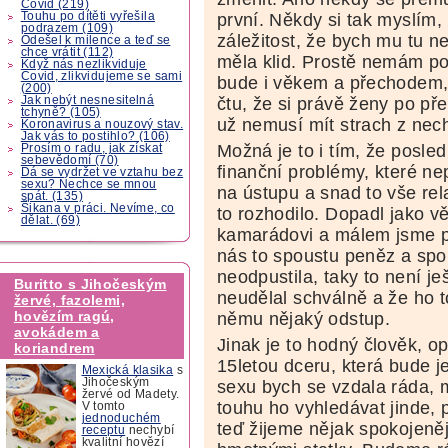
Covid (219)
Touhu po dítěti vyřešila
první. Někdy si tak myslím,
podrazem (109)
záležitost, že bych mu tu n
Odešel k milence a teď se
chce vrátit (112)
měla klid. Prostě nemám pot
Když nás nezlikviduje
Covid, zlikvidujeme se sami
bude i věkem a přechodem, 
(200)
Jak nebýt nesnesitelná
čtu, že si právě ženy po př
tchyně? (105)
už nemusí mít strach z nec
Koronavirus a nouzový stav.
Jak vás to postihlo? (106)
Možná je to i tím, že posle
Prosím o radu, jak získat
sebevědomí (70)
finanční problémy, které ne
Dá se vydržet ve vztahu bez
sexu? Nechce se mnou
na ústupu a snad to vše rel
spát. (135)
Šikana v práci. Nevíme, co
to rozhodilo. Dopadl jako vě
dělat. (69)
kamarádovi a málem jsme př
nás to spoustu peněz a spou
neodpustila, taky to není j
Buritto s Jihočeským
neudělal schválně a že ho t
žervé, fazolemi,
hovězím ragú,
němu nějaký odstup.
avokádem a
Jinak je to hodný člověk, 
koriandrem
15letou dceru, která bude j
Mexická klasika
s
Jihočeským
sexu bych se vzdala ráda,
žervé od Madety.
touhu ho vyhledávat jinde, 
V tomto
jednoduchém
teď žijeme nějak spokojeně
receptu
nechybí
kvalitní hovězí