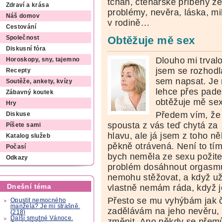
tchán, čtenářské příběhy ze
Zdraví a krása
problémy, nevěra, láska, mi
Náš domov
v rodině…
Cestování
Obtěžuje mě sex
Společnost
Diskusní fóra
Dlouho mi trval
Horoskopy, sny, tajemno
jsem se rozhodl
Recepty
sem napsat. Je
Soutěže, ankety, kvízy
lehce přes pade
Zábavný koutek
obtěžuje mě sex
Hry
Předem vím, že
Diskuse
spousta z vás teď chytá za
Píšete sami
hlavu, ale já jsem z toho n
Katalog služeb
pěkně otrávená. Není to tím
Počasí
bych neměla ze sexu požit
Odkazy
problém dosáhnout orgasmu
nemohu stěžovat, a když už 
Dnešní téma
vlastně nemám ráda, když j
Přesto se mu vyhýbám jak čer
Opustit nemocného
manžela? Je mi strašně.
zadělávám na jeho nevěru, 
(218)
Další smutné Vánoce.
změnit. Ano někdy se přemů