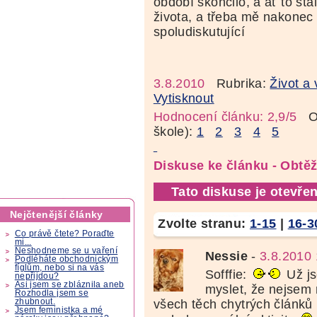
období skončilo, a ať to st
života, a třeba mě nakonec i
spoludiskutující
3.8.2010
Rubrika:
Život a 
Vytisknout
Hodnocení článku: 2,9/5
Oz
škole):
1
2
3
4
5
Diskuse ke článku - Obtě
Tato diskuse je otevřen
Nejčtenější články
Zvolte stranu:
1-15
|
16-3
Co právě čtete? Poraďte
mi...
Neshodneme se u vaření
Nessie
-
3.8.2010 
Podléháte obchodnickým
fíglům, nebo si na vás
Sofffie:
Už js
nepřijdou?
Asi jsem se zbláznila aneb
myslet, že nejsem 
Rozhodla jsem se
zhubnout.
všech těch chytrých článků
Jsem feministka a mé