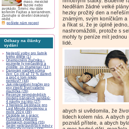
hmotnými statky. Budeme rád
maso, mexické
fazole nebo
Nedělám žádné velké plány,
avokádo. Šmrnc mu dáte
hezky prožitý den a neřeším
kořením Fajitas a koriandrem.
Zarolujte si dnešní dokonalý
známým, svým koníčkům a 
oběd...
pošlete nám recept
a říkat si, že je úplně jedn
nashromáždili, protože s s
mohly ty peníze mít jednou d
Odkazy na články
lidé.
vydání
Nejlepší volby pro šatník
tvého dítěte (1)
Onemocnění žlučníku –
poznejte ty nejčastější a
zjistěte, co znamenají (13)
Darování vajíček očima
žen: Co cítí až 72 % dárkyň
a proč o tom nikdo
nemluví? (44)
Jak interaktivní hračky pro
psy zlepší život vašeho
mazlíčka (26)
Recenze nejmódnějších
modelů pánských sandálů:
4 návrhy na léto (27)
3 Nejlepší Destinace pro
Last Minute dovolenou u
abych si uvědomila, že živo
moře 2024 (39)
Ozdobte se s grácii:
lidech kolem nás. A abych po
Průvodce výběrem
poznáš přítele, a abych by
dámských doplňků (55)
Sedm nejkrásnějších měst v
a moc hodné děti, manžela,