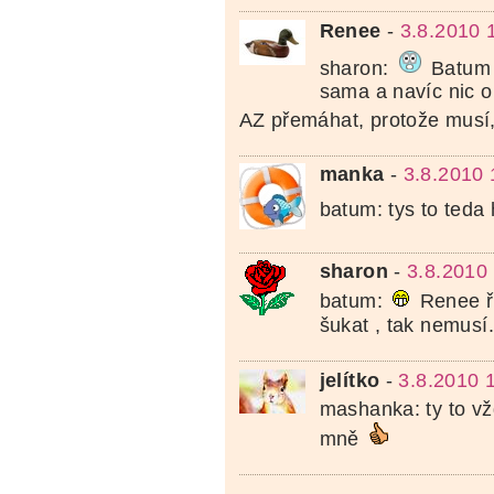
Renee
-
3.8.2010 
sharon:
Batum 
sama a navíc nic o
AZ přemáhat, protože musí
manka
-
3.8.2010 
batum: tys to teda
sharon
-
3.8.2010
batum:
Renee ř
šukat , tak nemusí.
jelítko
-
3.8.2010 
mashanka: ty to vž
mně