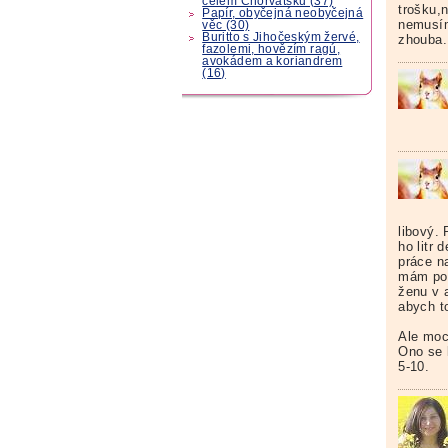
celém Chorvatsku (37)
trošku,
Papír, obyčejná neobyčejná
nemusím
věc (30)
Buritto s Jihočeským žervé,
zhouba..
fazolemi, hovězím ragú,
avokádem a koriandrem
(16)
libový. 
ho litr
práce n
mám pod
ženu v 
abych t
Ale moc
Ono se 
5-10.