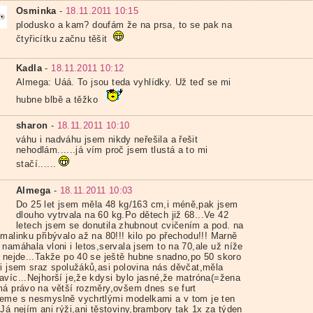
Osminka
-
18.11.2011 10:15
plodusko a kam? doufám že na prsa, to se pak na
čtyřicítku začnu těšit
Kadla
-
18.11.2011 10:12
Almega: Uáá. To jsou teda vyhlídky. Už teď se mi
hubne blbě a těžko
sharon
-
18.11.2011 10:10
váhu i nadváhu jsem nikdy neřešila a řešit
nehodlám......já vím proč jsem tlustá a to mi
stačí......
Almega
-
18.11.2011 10:03
Do 25 let jsem měla 48 kg/163 cm,i méně,pak jsem
dlouho vytrvala na 60 kg.Po dětech již 68...Ve 42
letech jsem se donutila zhubnout cvičením a pod. na
malinku přibývalo až na 80!!! kilo po přechodu!!! Marně
namáhala vloni i letos,servala jsem to na 70,ale už níže
k nejde...Takže po 40 se ještě hubne snadno,po 50 skoro
li jsem sraz spolužáků,asi polovina nás děvčat,měla
avíc...Nejhorší je,že kdysi bylo jasné,že matróna(=žena
má právo na větší rozměry,ovšem dnes se furt
eme s nesmyslně vychrtlými modelkami a v tom je ten
Já nejím ani rýži,ani těstoviny,brambory tak 1x za týden