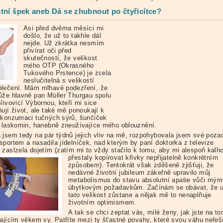
tní špek aneb Dá se zhubnout po čtyřicítce?
Asi před dvěma měsíci mi
došlo, že už to takhle dál
nejde. Už zkrátka nesmím
přivírat oči před
skutečností, že velikost
mého OTP (Okrasného
Tukového Prstence) je zcela
neslučitelná s velikostí
lečení. Mám mlhavé podezření, že
ůže hlavně pan Müller Thurgau spolu
livovicí Výbornou, kteří mi sice
ují život, ale také mě ponoukají k
 konzumaci tučných sýrů, šunčiček
h laskomin, hanebně zneužívajíce mého oblouznění.
 jsem tedy na pár týdnů jejich vliv na mě, rozpohybovala jsem své poza
sportem a nasadila jídelníček, nad kterým by paní doktorka z televize
 zaslzela dojetím (zatím mi to vždy stačilo k tomu, aby
mi alespoň kalh
přestaly kopírovat křivky nepřijatelně konkrétním
způsobem). Tentokrát však zděšeně zjišťuji, že
nedávné životní jubileum zákeřně upravilo můj
metabolismus do stavu absolutní apatie vůči mým
úbytkovým požadavkům. Začínám se obávat, že 
tato velikost zůstane a nějak mě to nenaplňuje
životním optimismem.
A tak se chci zeptat vás, milé ženy, jak jste na t
vajícím věkem vy. Patříte mezi ty šťastné povahy, které svou váhu neřeš