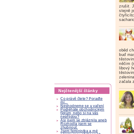
zrušit. 
stejně j
čtyřicí
sachari
oběd ch
buď mas
těstovi
něčim (
libový 
těstovin
zelenin
začala 
Nejčtenější články
Co právě čtete? Poraďte
mi...
Neshodneme se u vaření
Podléháte obchodnickým
fíglům, nebo si na vás
nepřijdou?
Asi jsem se zbláznila aneb
Rozhodla jsem se
zhubnout.
Jsem feministka a mé