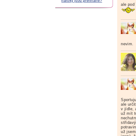
nároky jsou přehnané?
ale pod 
nevim.
Sportuju
ale urči
v jídle,
už mít t
nechutn
střídav
potravi
už jsem