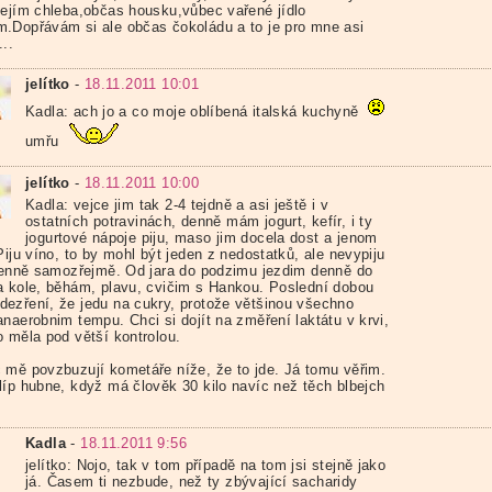
nejím chleba,občas housku,vůbec vařené jídlo
.Dopřávám si ale občas čokoládu a to je pro mne asi
..
jelítko
-
18.11.2011 10:01
Kadla: ach jo a co moje oblíbená italská kuchyně
umřu
jelítko
-
18.11.2011 10:00
Kadla: vejce jim tak 2-4 tejdně a asi ještě i v
ostatních potravinách, denně mám jogurt, kefír, i ty
jogurtové nápoje piju, maso jim docela dost a jenom
Piju víno, to by mohl být jeden z nedostatků, ale nevypiju
 denně samozřejmě. Od jara do podzimu jezdim denně do
a kole, běhám, plavu, cvičim s Hankou. Poslední dobou
ezření, že jedu na cukry, protože většinou všechno
anaerobnim tempu. Chci si dojít na změření laktátu v krvi,
o měla pod větší kontrolou.
 mě povzbuzují kometáře níže, že to jde. Já tomu věřim.
líp hubne, když má člověk 30 kilo navíc než těch blbejch
Kadla
-
18.11.2011 9:56
jelítko: Nojo, tak v tom případě na tom jsi stejně jako
já. Časem ti nezbude, než ty zbývající sacharidy