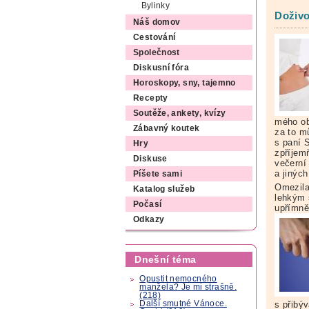
Bylinky
Doživo
Náš domov
Cestování
Společnost
Diskusní fóra
Horoskopy, sny, tajemno
Recepty
Soutěže, ankety, kvízy
mého ob
Zábavný koutek
za to m
s paní S
Hry
zpříjemň
Diskuse
večerní
a jinýc
Píšete sami
Omezila
Katalog služeb
lehkým 
Počasí
upřímně
Odkazy
Dnešní téma
Opustit nemocného
manžela? Je mi strašně.
(218)
Další smutné Vánoce.
s přibý