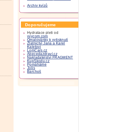
Archiv kvízů
Doporučujeme
Hydratace pleti od
yvycom.com
Omalovánky k vytisknutí
Zlatnictví Jana a Karel
Kaletovi
LomCars.cz
Abecedazdraví.cz
Nakladatelství FRAGMENT
KupSkodu.cz
Pomáháme
Jolis
Barchoš