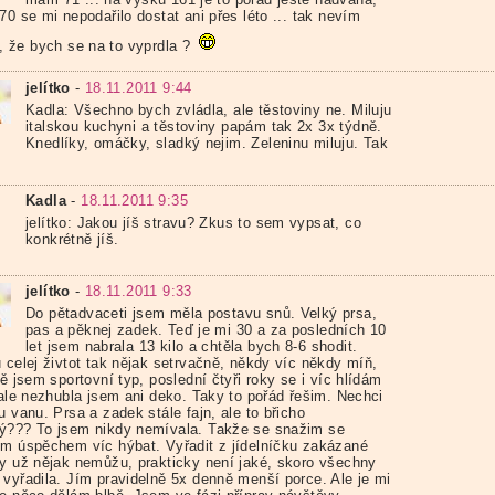
70 se mi nepodařilo dostat ani přes léto ... tak nevím
, že bych se na to vyprdla ?
jelítko
-
18.11.2011 9:44
Kadla: Všechno bych zvládla, ale těstoviny ne. Miluju
italskou kuchyni a těstoviny papám tak 2x 3x týdně.
Knedlíky, omáčky, sladký nejim. Zeleninu miluju. Tak
Kadla
-
18.11.2011 9:35
jelítko: Jakou jíš stravu? Zkus to sem vypsat, co
konkrétně jíš.
jelítko
-
18.11.2011 9:33
Do pětadvaceti jsem měla postavu snů. Velký prsa,
pas a pěknej zadek. Teď je mi 30 a za posledních 10
let jsem nabrala 13 kilo a chtěla bych 8-6 shodit.
 celej živtot tak nějak setrvačně, někdy víc někdy míň,
tě jsem sportovní typ, poslední čtyři roky se i víc hlídám
 ale nezhubla jsem ani deko. Taky to pořád řešim. Nechci
u vanu. Prsa a zadek stále fajn, ale to břicho
ý??? To jsem nikdy nemívala. Takže se snažim se
ým úspěchem víc hýbat. Vyřadit z jídelníčku zakázané
ny už nějak nemůžu, prakticky není jaké, skoro všechny
 vyřadila. Jím pravidelně 5x denně menší porce. Ale je mi