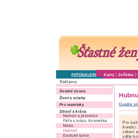
FOTOGALERIE
Karty
Zvířátka
Reklama:
Úvodní strana
Hubnu
Život a vztahy
Úvodní st
Pro maminky
Zdraví a krása
Nemoci a prevence
Péče o krásu. Kosmetika
Pro každ
Móda
kondici.
Hubnutí
zdraví 
Exotické tance
váha kol