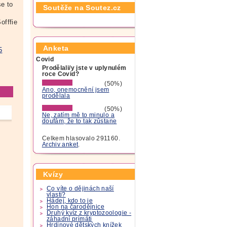
se to
Soutěže na Soutez.cz
offfie
Anketa
5
Covid
Prodělali/y jste v uplynulém
roce Covid?
(50%)
Ano, onemocnění jsem
prodělala
(50%)
Ne, zatím mě to minulo a
doufám, že to tak zůstane
Celkem hlasovalo 291160.
Archiv anket
.
Kvízy
Co víte o dějinách naší
vlasti?
Hádej, kdo to je
Hon na čarodějnice
Druhý kvíz z kryptozoologie -
záhadní primáti
Hrdinové dětských knížek