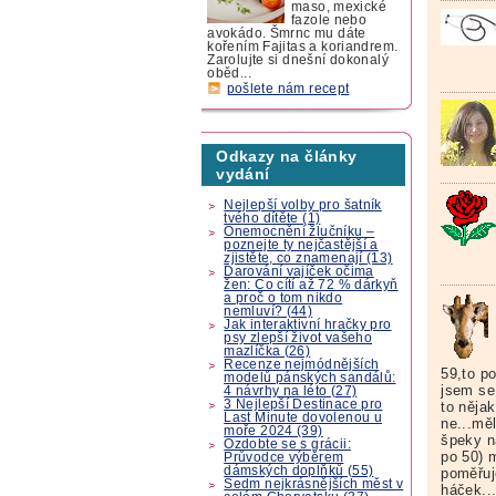
maso, mexické
fazole nebo
avokádo. Šmrnc mu dáte
kořením Fajitas a koriandrem.
Zarolujte si dnešní dokonalý
oběd...
pošlete nám recept
Odkazy na články
vydání
Nejlepší volby pro šatník
tvého dítěte (1)
Onemocnění žlučníku –
poznejte ty nejčastější a
zjistěte, co znamenají (13)
Darování vajíček očima
žen: Co cítí až 72 % dárkyň
a proč o tom nikdo
nemluví? (44)
Jak interaktivní hračky pro
psy zlepší život vašeho
mazlíčka (26)
Recenze nejmódnějších
59,to po
modelů pánských sandálů:
jsem se 
4 návrhy na léto (27)
3 Nejlepší Destinace pro
to něja
Last Minute dovolenou u
ne...mě
moře 2024 (39)
špeky n
Ozdobte se s grácii:
po 50) 
Průvodce výběrem
dámských doplňků (55)
poměřuj
Sedm nejkrásnějších měst v
háček...