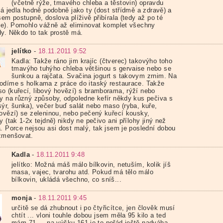
(včetně rýže, tmavého chleba a těstovin) opravdu
Já jedla hodně podobně jako ty (dost střídmě a zdravě) a
sem postupně, doslova plíživě přibírala (tedy až po té
tce). Pomohlo vážně až eliminovat komplet všechny
dy. Někdo to tak prostě má.
jelítko
-
18.11.2011 9:52
Kadla: Takže ráno jim krajíc (čtverec) takovýho toho
tmavýho tuhýho chleba většinou s gervaise nebo se
šunkou a rajčata. Svačina jogurt s takovym zrnim. Na
odíme s holkama z práce do itaský restaurace. Takže
o (kuřecí, libový hovězí) s bramborama, rýží nebo
ny na různý způsoby, odpoledne kefír někdy kus pečiva s
sýr, šunka), večer buď salát nebo maso (ryba, kuře,
hovězí) se zeleninou, nebo pečený kuřecí kousky,
y (tak 1-2x tejdně) nikdy ne pečivo ani přílohy jiný než
a. Porce nejsou asi dost malý, tak jsem je poslední dobou
zmenšovat.
Kadla
-
18.11.2011 9:48
jelítko: Možná máš málo bílkovin, netuším, kolik jíš
masa, vajec, tvarohu atd. Pokud má tělo málo
bílkovin, ukládá všechno, co sníš...
monja
-
18.11.2011 9:45
určitě se dá zhubnout i po čtyřicítce, jen člověk musí
chtít ... vloni touhle dobou jsem měla 95 kilo a ted
mám 71 ... na výšku 161 je to pořád ještě nadváha,