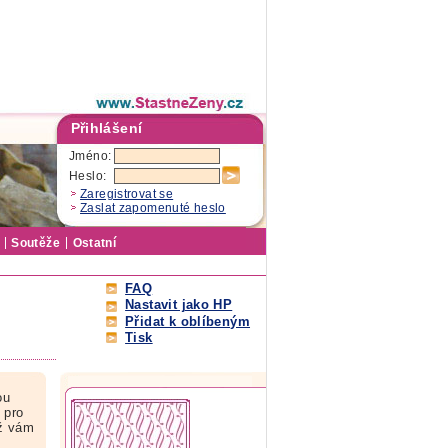
Přihlášení
Jméno:
Heslo:
Zaregistrovat se
Zaslat zapomenuté heslo
Soutěže
Ostatní
FAQ
Nastavit jako HP
Přidat k oblíbeným
Tisk
ou
 pro
yž vám