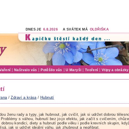
DNES JE
6.8.2026
A SVÁTEK MÁ
OLDŘIŠKA
Vaření
Naštvalo vás
Potěšilo vás
U Maryši
Tvoření
Vtipy a obrázky
tí
rana
/
Zdraví a krása
/
Hubnutí
ou ženu rady a typy, jak hubnout, jak cvičit, jak si udržet dobrou tělesn
 Problémy s váhou, hubnutí bez jo-jo efektu, jak začít s cvičením, chůze
a dobrou kondici, diety a hubnutí podle věku i podle krevních skupin, kd
ísá, jak si udržet ideální váhu, jak zhubnout a nepřibrat.