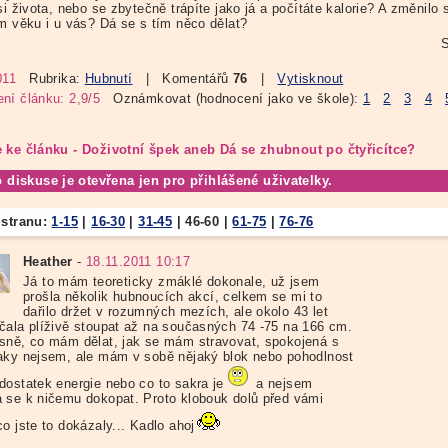
si života, nebo se zbytečně trápíte jako já a počítáte kalorie? A změnilo 
ém věku i u vás? Dá se s tím něco dělat?
S
011
Rubrika:
Hubnutí
| Komentářů
76
|
Vytisknout
ní článku: 2,9/5
Oznámkovat (hodnocení jako ve škole):
1
2
3
4
 ke článku - Doživotní špek aneb Dá se zhubnout po čtyřicítce?
o diskuse je otevřena jen pro přihlášené uživatelky.
 stranu:
1-15
|
16-30
|
31-45
|
46-60
|
61-75
|
76-76
Heather
-
18.11.2011 10:17
Já to mám teoreticky zmáklé dokonale, už jsem
prošla několik hubnoucích akcí, celkem se mi to
dařilo držet v rozumných mezích, ale okolo 43 let
čala plíživě stoupat až na současných 74 -75 na 166 cm.
sně, co mám dělat, jak se mám stravovat, spokojená s
aky nejsem, ale mám v sobě nějaký blok nebo pohodlnost
dostatek energie nebo co to sakra je
a nejsem
 se k ničemu dokopat. Proto klobouk dolů před vámi
o jste to dokázaly... Kadlo ahoj