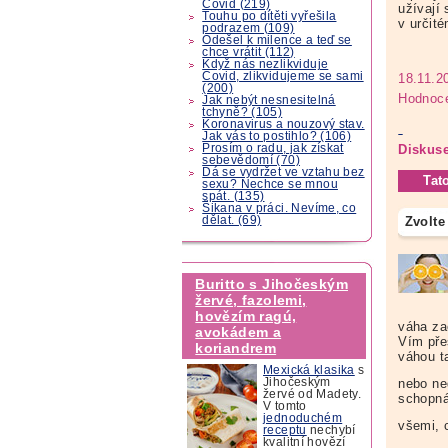
Covid (219)
užívají 
Touhu po dítěti vyřešila
v určit
podrazem (109)
Odešel k milence a teď se
chce vrátit (112)
Když nás nezlikviduje
Covid, zlikvidujeme se sami
18.11.2
(200)
Hodnoce
Jak nebýt nesnesitelná
tchyně? (105)
Koronavirus a nouzový stav.
Jak vás to postihlo? (106)
Prosím o radu, jak získat
Diskuse
sebevědomí (70)
Dá se vydržet ve vztahu bez
Tat
sexu? Nechce se mnou
spát. (135)
Šikana v práci. Nevíme, co
dělat. (69)
Zvolte
Buritto s Jihočeským
žervé, fazolemi,
hovězím ragú,
váha za
avokádem a
Vím pře
koriandrem
váhou t
Mexická klasika
s
Jihočeským
nebo ne
žervé od Madety.
schopná
V tomto
jednoduchém
všemi, c
receptu
nechybí
kvalitní hovězí