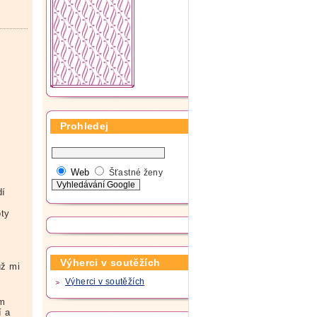
Prohledej
Web
Šťastné ženy
dí
oty
Výherci v soutěžích
už mi
Výherci v soutěžích
om
í a