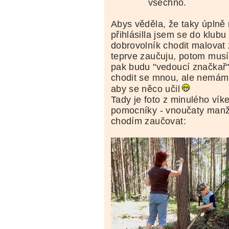
všechno.
Abys věděla, že taky úplně
přihlásilla jsem se do klubu
dobrovolník chodit malovat
teprve zaučuju, potom musí
pak budu "vedoucí značkař"
chodit se mnou, ale nemám 
aby se něco učil
Tady je foto z minulého vík
pomocníky - vnoučaty manže
chodím zaučovat: