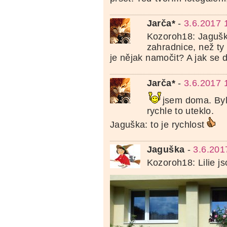
Jarča*
-
3.6.2017 
Kozoroh18: Jagušk
zahradnice, než ty
je nějak namočit? A jak se 
Jarča*
-
3.6.2017 
jsem doma. Byl
rychle to uteklo.
Jaguška: to je rychlost
Jaguška
-
3.6.201
Kozoroh18: Lilie j