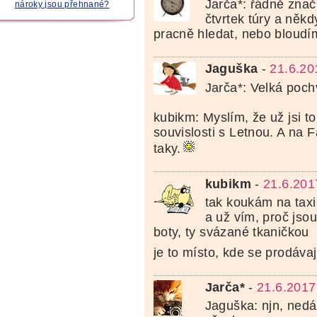
Jarča*: řádně zna
nároky jsou přehnané?
čtvrtek túry a ně
pracně hledat, nebo bloudím
Jaguška
-
21.6.20
Jarča*: Velká pochv
kubikm: Myslím, že už jsi to
souvislosti s Letnou. A na 
taky.
kubikm
-
21.6.201
tak koukám na tax
a už vím, proč jsou
boty, ty svázané tkaničkou
je to místo, kde se prodávaj
Jarča*
-
21.6.2017
Jaguška: njn, nedá 