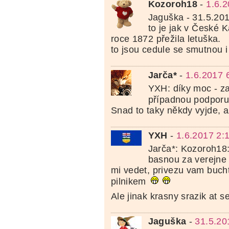
Kozoroh18
-
1.6.
Jaguška - 31.5.20
to je jak v České 
roce 1872 přežila letuška.
to jsou cedule se smutnou 
Jarča*
-
1.6.2017 
YXH: díky moc - za
případnou podporu
Snad to taky někdy vyjde, a
YXH
-
1.6.2017 2:
Jarča*: Kozoroh18: 
basnou za verejne 
mi vedet, privezu vam buc
pilnikem
Ale jinak krasny srazik at s
Jaguška
-
31.5.20