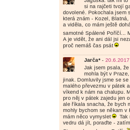
Jaguška: tak mi to
si na rajčeti tvojí g
dovolené. Pokochala jsem s
která znám - Kozel, Blatná, 
a viděla, co mám ještě dohán
samotné Spálené Poříčí...
A je vidět, že ani dál jsi n
proč nemáš čas psát
Jarča*
-
20.6.2017
Jak jsem psala, že
mohla být v Praze
jinak. Domluvily jsme se se
malého převezmu v pátek a
víkend k nám na chalupu. My
pro něj v pátek zajedu jen 
ale říkala snacha, že bych 
mohly bychom se někam v P
mám něco vymyslet
Tak 
vedru dá jít, poraďte - zat