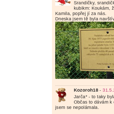
Srandičky, srandičk
kubikm: Koukám, ž
Kamila, popřej jí za nás.
Dneska jsem tě byla navštív
Kozoroh18
-
31.5
Jarča* - to taky byl
Občas to dávám k 
jsem se nepolámala.