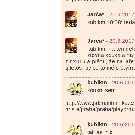
Jarča*
-
20.6.2017
kubikm 10:08: teda,
Jarča*
-
20.6.2017
kubikm: na ten dět
ztovna koukala na 
z r.2016 a píšou, že na jaře
tj.letos, by se to mělo otvíra
kubikm
-
20.6.201
koukni sem
http://www.jaknamiminka.cz
hriste/praha/praha/playgro
kubikm
-
20.6.201
tak asi nic