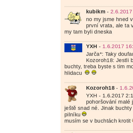
kubikm
-
2.6.2017
no my jsme hned vl
první vrata, ale ta v
my tam byli dneska
YXH
-
1.6.2017 16
Jarča*: Taky doufa
Kozoroh18: Jestli b
buchty, treba byste s tim mo
hlidacu
Kozoroh18
-
1.6.
YXH - 1.6.2017 2:
pohoršování malé j
ještě snad né. Jinak buchty
pilníku
musím se v buchtách krotit