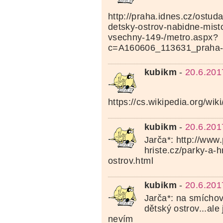
http://praha.idnes.cz/ostud
detsky-ostrov-nabidne-mist
vsechny-149-/metro.aspx?
c=A160606_113631_praha-
kubikm
-
20.6.201
https://cs.wikipedia.org
kubikm
-
20.6.201
Jarča*: http://www
hriste.cz/parky-a-h
ostrov.html
kubikm
-
20.6.201
Jarča*: na smíchov
dětský ostrov...ale 
nevím