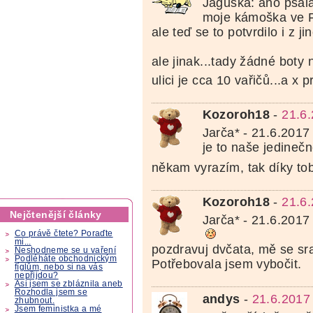
Jaguška: ano psala,
moje kámoška ve Fr
ale teď se to potvrdilo i z j
ale jinak...tady žádné boty 
ulici je cca 10 vařičů...a x 
Kozoroh18
-
21.6
Jarča* - 21.6.2017
je to naše jedinečn
někam vyrazím, tak díky to
Kozoroh18
-
21.6
Nejčtenější články
Jarča* - 21.6.2017
Co právě čtete? Poraďte
mi...
pozdravuj dvčata, mě se sraz
Neshodneme se u vaření
Podléháte obchodnickým
Potřebovala jsem vybočit.
fíglům, nebo si na vás
nepřijdou?
Asi jsem se zbláznila aneb
Rozhodla jsem se
andys
-
21.6.2017
zhubnout.
Jsem feministka a mé