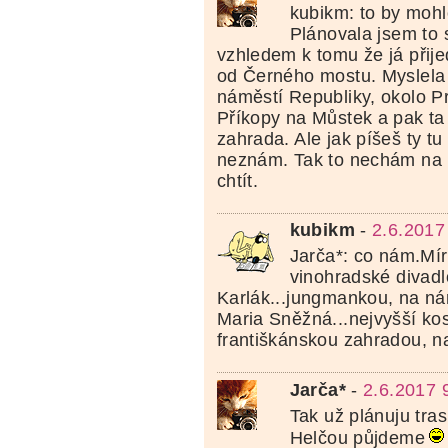
kubikm: to by mohl
Plánovala jsem to 
vzhledem k tomu že já přij
od Černého mostu. Myslela j
náměstí Republiky, okolo P
Příkopy na Můstek a pak ta
zahrada. Ale jak píšeš ty tu 
neznám. Tak to nechám na 
chtít.
kubikm
-
2.6.2017
Jarča*: co nám.Mír
vinohradské divadl
Karlák...jungmankou, na ná
Maria Sněžná...nejvyšší kos
františkánskou zahradou, na
Jarča*
-
2.6.2017 
Tak už plánuju tras
Helčou půjdeme