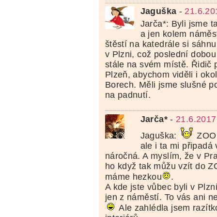
Jaguška
-
21.6.20
Jarča*: Byli jsme 
a jen kolem náměst
štěstí na katedrále si sáhn
v Plzni, což poslední dobou 
stále na svém místě. Řidič 
Plzeň, abychom viděli i okol
Borech. Měli jsme slušné po
na padnutí.
Jarča*
-
21.6.2017
Jaguška:
ZOO 
ale i ta mi připadá
náročná. A myslím, že v Pra
ho když tak můžu vzít do Z
máme hezkou
.
A kde jste vůbec byli v Plzn
jen z náměstí. To vás ani n
Ale zahlédla jsem razít