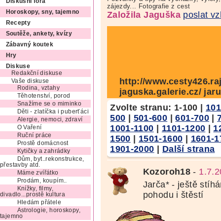
Diskusní fóra
zájezdy... Fotografie z cest
Horoskopy, sny, tajemno
Založila Jaguška
poslat v
Recepty
Soutěže, ankety, kvízy
Zábavný koutek
Hry
Diskuse
Redakční diskuse
http://www.cesty426.raj
Vaše diskuse
Rodina, vztahy
jaguska.galerie.cz/ j
Těhotenství, porod
Snažíme se o miminko
Zvolte stranu:
1-100
|
101
Děti - zlatíčka i puberťáci
500
|
501-600
|
601-700
|
Alergie, nemoci, zdraví
1001-1100
|
1101-1200
|
1
O Vaření
Ruční práce
1500
|
1501-1600
|
1601-1
Prostě domácnost
1901-2000
|
Další strana
Kytičky a zahrádky
Dům, byt..rekonstrukce,
přestavby atd.
Kozoroh18
-
1.7.
Máme zvířátko
Prodám, koupím..
Jarča* - ještě stíh
Knížky, filmy,
pohodu i štěstí
divadlo...prostě kultura
Hledám přátele
Astrologie, horoskopy,
tajemno