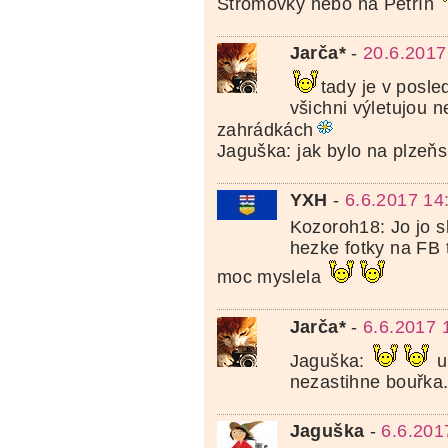
Stromovky nebo na Petřín
Jarča*
-
20.6.2017
tady je v posle
všichni výletujou 
zahrádkách
Jaguška: jak bylo na plzeň
YXH
-
6.6.2017 14
Kozoroh18: Jo jo s
hezke fotky na FB 
moc myslela
Jarča*
-
6.6.2017 
Jaguška:
u
nezastihne bouřka
Jaguška
-
6.6.201