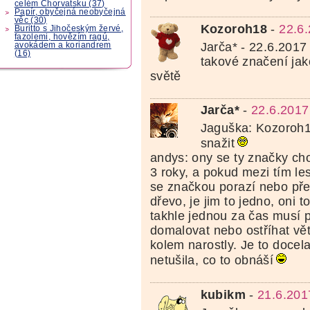
celém Chorvatsku (37)
Papír, obyčejná neobyčejná
věc (30)
Kozoroh18
-
22.6
Buritto s Jihočeským žervé,
fazolemi, hovězím ragú,
Jarča* - 22.6.2017
avokádem a koriandrem
(16)
takové značení jako
světě
Jarča*
-
22.6.2017
Jaguška: Kozoroh1
snažit
andys: ony se ty značky ch
3 roky, a pokud mezi tím le
se značkou porazí nebo před
dřevo, je jim to jedno, oni t
takhle jednou za čas musí pr
domalovat nebo ostříhat vět
kolem narostly. Je to docel
netušila, co to obnáší
kubikm
-
21.6.201