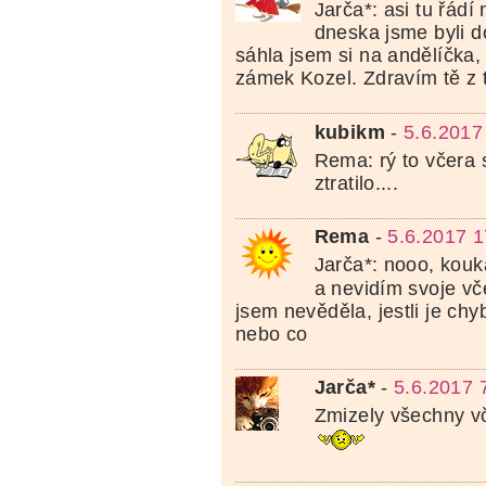
Jarča*: asi tu řádí
dneska jsme byli d
sáhla jsem si na andělíčka
zámek Kozel. Zdravím tě z 
kubikm
-
5.6.2017
Rema: rý to včera 
ztratilo....
Rema
-
5.6.2017 1
Jarča*: nooo, kouk
a nevidím svoje vč
jsem nevěděla, jestli je ch
nebo co
Jarča*
-
5.6.2017 
Zmizely všechny vč