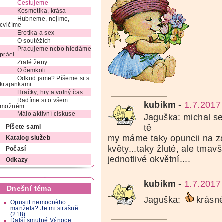
Cestujeme
Kosmetika, krása
Hubneme, nejíme,
cvičíme
Erotika a sex
O soutěžích
Pracujeme nebo hledáme
práci
Zralé ženy
O čemkoli
Odkud jsme? Píšeme si s
krajankami.
Hračky, hry a volný čas
Radíme si o všem
kubikm
-
1.7.2017
možném
Málo aktivní diskuse
Jaguška: michal se
tě
Píšete sami
my máme taky opuncii na za
Katalog služeb
květy...taky žluté, ale tmav
Počasí
jednotlivé okvětní....
Odkazy
kubikm
-
1.7.2017
Dnešní téma
Jaguška:
krásn
Opustit nemocného
manžela? Je mi strašně.
(218)
Další smutné Vánoce.