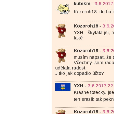
kubikm
-
3.6.2017
Kozoroh18: do halí
Kozoroh18
-
3.6.
YXH - škytala jsi, 
také
Kozoroh18
-
3.6.
musím napsat, že to
Včechny jsem ráda
udělala radost.
Jitko jak dopadlo účto?
YXH
-
3.6.2017 22
Krasne fotecky, j
ten srazik tak pek
Kozoroh18
-
3.6.