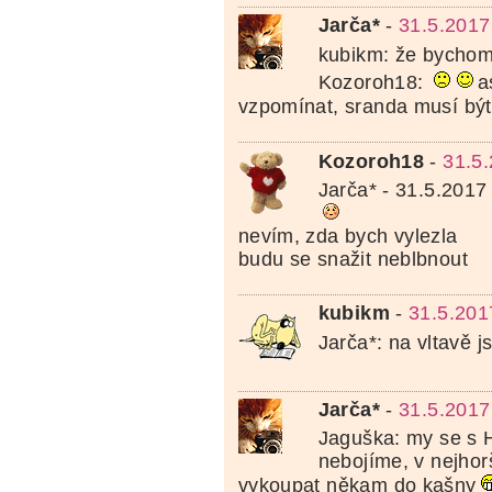
Jarča*
-
31.5.2017
kubikm: že bychom 
Kozoroh18:
a
vzpomínat, sranda musí být
Kozoroh18
-
31.5
Jarča* - 31.5.2017
nevím, zda bych vylezla
budu se snažit neblbnout
kubikm
-
31.5.201
Jarča*: na vltavě j
Jarča*
-
31.5.2017
Jaguška: my se s 
nebojíme, v nejho
vykoupat někam do kašny