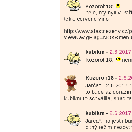
Kozoroh18:
hele, my byli v Pař
teklo červené víno
http://www.stastnezeny.cz/
viewNavigFlag=NOK&menu
kubikm
-
2.6.2017
Kozoroh18:
nen
Kozoroh18
-
2.6.2
Jarča* - 2.6.2017 
to bude až dorazí
kubikm to schválila, snad 
kubikm
-
2.6.2017
Jarča*: no jestli bu
pitný režim nezbyt