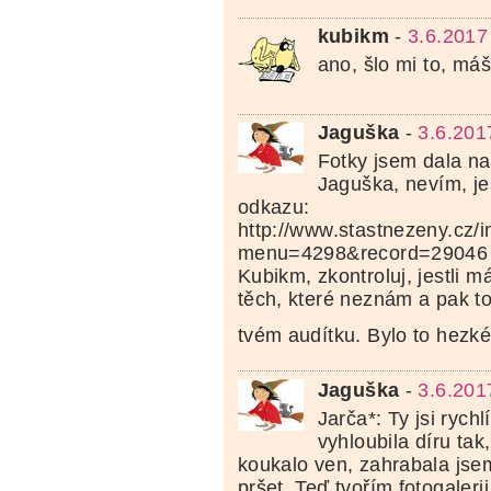
kubikm
-
3.6.2017
ano, šlo mi to, má
Jaguška
-
3.6.201
Fotky jsem dala na
Jaguška, nevím, jes
odkazu:
http://www.stastnezeny.cz/
menu=4298&record=29046
Kubikm, zkontroluj, jestli 
těch, které neznám a pak t
tvém audítku. Bylo to hezk
Jaguška
-
3.6.201
Jarča*: Ty jsi rych
vyhloubila díru tak
koukalo ven, zahrabala jsem
pršet. Teď tvořím fotogalerii