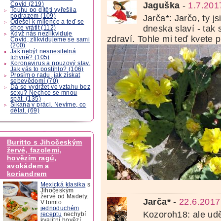
Jaguška
-
1.7.201
Covid (219)
Touhu po dítěti vyřešila
podrazem (109)
Jarča*: Jarčo, ty js
Odešel k milence a teď se
dneska slaví - tak 
chce vrátit (112)
Když nás nezlikviduje
zdraví. Tohle mi teď kvete
Covid, zlikvidujeme se sami
(200)
Jak nebýt nesnesitelná
tchyně? (105)
Koronavirus a nouzový stav.
Jak vás to postihlo? (106)
Prosím o radu, jak získat
sebevědomí (70)
Dá se vydržet ve vztahu bez
sexu? Nechce se mnou
spát. (135)
Šikana v práci. Nevíme, co
dělat. (69)
Buritto s Jihočeským
žervé, fazolemi,
hovězím ragú,
avokádem a
koriandrem
Mexická klasika
s
Jihočeským
žervé od Madety.
Jarča*
-
22.6.2017
V tomto
jednoduchém
Kozoroh18: ale uděl
receptu
nechybí
kvalitní hovězí