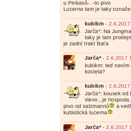
u Pinkasů-. -to pivo
Lucerna tam je taky označ
kubikm
-
2.6.2017
Jarča*: Na Jungm
taky je tam prode
je zadní trakt Baťa
Jarča*
-
2.6.2017 
kubikm: teď nevím 
kostela?
kubikm
-
2.6.2017
Jarča*: kousek od 
vlevo...je hospoda
pivo od salzmannů
a vedl
kubistická lucerna
Jarča*
-
2.6.2017 