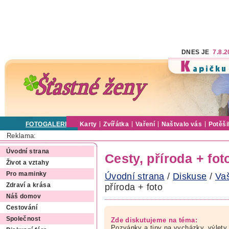
DNES JE
7.8.
FOTOGALERIE
Karty
Zvířátka
Vaření
Naštvalo vás
Potěši
Reklama:
Úvodní strana
Cesty, příroda + fot
Život a vztahy
Pro maminky
Úvodní strana
/
Diskuse
/
Va
příroda + foto
Zdraví a krása
Náš domov
Cestování
Společnost
Zde diskutujeme na téma:
Pozvánky a tipy na vycházky, výlety,