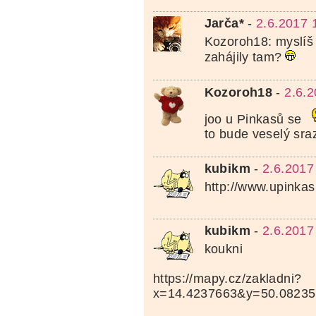
Jarča*
-
2.6.2017 
Kozoroh18: myslíš
zahájily tam?
Kozoroh18
-
2.6.
joo u Pinkasů se
to bude veselý sra
kubikm
-
2.6.2017
http://www.upinkas
kubikm
-
2.6.2017
koukni
https://mapy.cz/zakladni?
x=14.4237663&y=50.0823