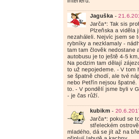
interiérů.
Jaguška
-
21.6.20
Jarča*: Tak sis pro
Plzeňska a viděla j
nezaháleli. Nejvíc jsem se 
rybníky a nezklamaly - nád
tam tam člověk nedostane a
autobusu je to ještě 4-5 km, 
Na podzim tam dělají zájezd
to už nepojedeme. - V tom 
se špatně chodí, ale tvé n
nebo Petřín nejsou špatné.
to. - V pondělí jsme byli v 
- je čas růží.
kubikm
-
20.6.201
Jarča*: pokud se t
střeleckém ostrově
mladého, dá se jít až na bř
připlují labutě a kachny....