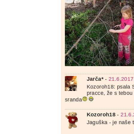
Jarča*
-
21.6.2017
Kozoroh18: psala 
pracce, že s tebou
sranda
Kozoroh18
-
21.6
Jaguška - je naše t