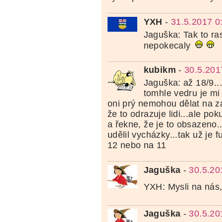
YXH
-
31.5.2017 0
Jaguška: Tak to ras
nepokecaly
kubikm
-
30.5.201
Jaguška: až 18/9..
tomhle vedru je mi 
oni prý nemohou dělat na z
že to odrazuje lidi...ale po
a řekne, že je to obsazeno.
udělil vycházky...tak už je 
12 nebo na 11
Jaguška
-
30.5.20
YXH: Mysli na nás
Jaguška
-
30.5.20