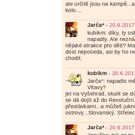
ale určitě jsou na kampě...a
kolo....
Jarča*
-
20.6.2017
kubikm: díky, ty os
napadly. Ale nezná
nějaké atrakce pro děti? Ma
dost neposeda, asi by ho ne
chodit.
kubikm
-
20.6.201
Jarča*: napadlo mě
Vltavy?
jet na Vyšehrad, skulit se 
se dá dojít až do Revoluční.
přestávkami...a můžeš jukno
ostrovy...Slovanský, Střelec
Jarča*
-
20.6.2017