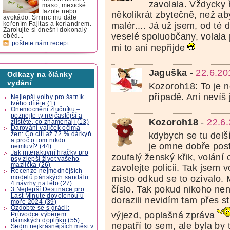
zavolala. Vždycky 
maso, mexické
fazole nebo
několikrát zbytečně, než ab
avokádo. Šmrnc mu dáte
malér.... Já už jsem, od té
kořením Fajitas a koriandrem.
Zarolujte si dnešní dokonalý
veselé spoluobčany, volala p
oběd...
pošlete nám recept
mi to ani nepřijde
Jaguška
-
22.6.20
Odkazy na články
vydání
Kozoroh18: To je 
případě. Ani nevíš 
Nejlepší volby pro šatník
tvého dítěte (1)
Onemocnění žlučníku –
poznejte ty nejčastější a
Kozoroh18
-
22.6
zjistěte, co znamenají (13)
Darování vajíček očima
kdybych se tu delš
žen: Co cítí až 72 % dárkyň
a proč o tom nikdo
je omne dobře post
nemluví? (44)
Jak interaktivní hračky pro
zoufalý ženský křik, volání
psy zlepší život vašeho
mazlíčka (26)
zavolejte policii. Tak jsem v
Recenze nejmódnějších
místo odkud se to ozívalo. 
modelů pánských sandálů:
4 návrhy na léto (27)
číslo. Tak pokud nikoho nen
3 Nejlepší Destinace pro
Last Minute dovolenou u
dorazili nevidím tam přes s
moře 2024 (39)
Ozdobte se s grácii:
výjezd, poplašná zpráva
Průvodce výběrem
dámských doplňků (55)
nepatří to sem, ale byla by 
Sedm nejkrásnějších měst v