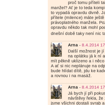
proč tomu příteli ta
manžel? Ať je to teda komp
to vypadá opravdu divně. J
přítele (milence) máte ješt
právoplatného manžela. Poz
opravdu někdo tak mohl poc
dnešní době taky není nic 
Arna
-
8.4.2014 17
Další možnost je jí 
na oplátku já k ní
mít pěkně uklizeno a i něc
A ať si nic neplánuje na od
bude hlídat dítě, jdu ke kad
a rovnou i na masáž.
Arna
-
8.4.2014 17
Já bych jí při pok
návštěvy řekla, že
jsme všichni dostali svrab a 