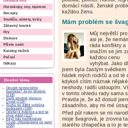
Diskusní fóra
domácí násilí, ženské pro
Horoskopy, sny, tajemno
každou ženu.
Recepty
Soutěže, ankety, kvízy
Mám problém se švag
Zábavný koutek
Hry
Můj největší pr
asi je, že nemá
Diskuse
ráda konflikty a
Píšete sami
snažím se jim z
Katalog služeb
každou cenu
Počasí
vyhýbat. Jako d
Odkazy
jsem byla častým svědkem
hádek mých rodičů a od té 
Dnešní téma
kdykoli cítím náznak nějaké
neshody, radši ustoupím. Ví
Opustit nemocného
manžela? Je mi strašně.
v tomto ohledu rady sama 
(218)
Další smutné Vánoce.
Pravda je, že až dosud jsem
Covid (219)
zásadního, aby mi mé ústup
Touhu po dítěti vyřešila
podrazem (109)
Před půl rokem se mi narodi
Odešel k milence a teď se
chce vrátit (112)
moje švagrová, je zrovna t
Když nás nezlikviduje
Covid, zlikvidujeme se sami
starého chlapečka a to je 
(200)