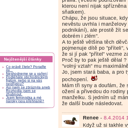
práva. (Včetně podřizování s
kterou není nijak spřízněna
sňatkem).
Chápu, že jsou situace, kdy
nevěstu uvrhla i manželovy 
podnikání), ale prostě žít 
dobrém i zlém".
A to ještě většina těch děvča
pojmenuje dítě po "příteli",
že si jí pak "přítel" vezme z
Nejčtenější články
Proč by to pak ještě dělal 
"volný vztah" mu maximálně
Co právě čtete? Poraďte
mi...
Jo, jsem stará baba, a pro
Neshodneme se u vaření
Podléháte obchodnickým
pochopení.
fíglům, nebo si na vás
nepřijdou?
Mám tři syny a doufám, že 
Asi jsem se zbláznila aneb
ožení a přivedou do rodiny
Rozhodla jsem se
zhubnout.
manželku. S jedním už mám
Jsem feministka a mé
nároky jsou přehnané?
že další bude následovat.
Renee
-
8.4.2014 
Když už si takhle v