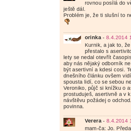
rovnou posílá do v
ještě dál.
Problém je, že ti slušní to 
orinka
-
8.4.2014 
Kurnik, a jak to, ž
přestalo s asertivi
lety se nedal otevřít časopis
aby nás nějaký odborník n
být asertivní a kdesi cosi. T
dnešního článku ovšem vidí
spousta lidí, co se sebou ne
Veroniko, půjč si knížku o as
prostuduješ, asertivně a v 
návštěvu požádej o odchod. 
povinna.
Verera
-
8.4.2014 
mam-ča: Jo. Předa