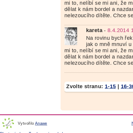
mi to, nelíbí se mi ani, že 
dělat k nám bordel a nazdar,
nelezoucího dítěte. Chce se
kareta
-
8.4.2014 
Na rovinu bych řek
jak o mně mnuví u 
mi to, nelíbí se mi ani, že 
dělat k nám bordel a nazdar,
nelezoucího dítěte. Chce se
Zvolte stranu:
1-15
|
16-3
Vytvořilo
Anawe