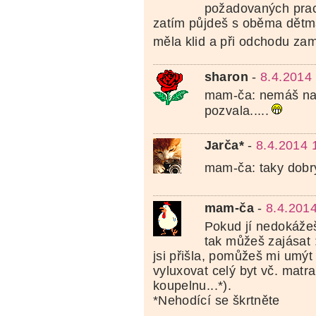
požadovaných prací
zatím půjdeš s oběma dětma
měla klid a při odchodu za
sharon
-
8.4.2014
mam-ča: nemáš na n
pozvala.....
Jarča*
-
8.4.2014 
mam-ča: taky dobr
mam-ča
-
8.4.201
Pokud jí nedokážeš
tak můžeš zajásat :
jsi přišla, pomůžeš mi umýt
vyluxovat celý byt vč. matr
koupelnu...*).
*Nehodící se škrtněte