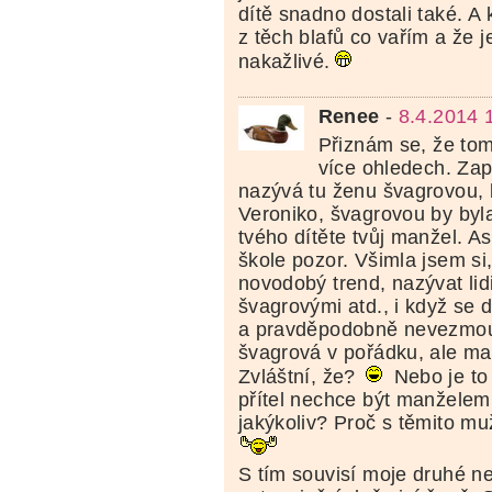
dítě snadno dostali také. 
z těch blafů co vařím a že 
nakažlivé.
Renee
-
8.4.2014 
Přiznám se, že to
více ohledech. Zap
nazývá tu ženu švagrovou, k
Veroniko, švagrovou by byla
tvého dítěte tvůj manžel. As
škole pozor. Všimla jsem si,
novodobý trend, nazývat lid
švagrovými atd., i když se d
a pravděpodobně nevezmou
švagrová v pořádku, ale ma
Zvláštní, že?
Nebo je to
přítel nechce být manželem
jakýkoliv? Proč s těmito mu
S tím souvisí moje druhé n