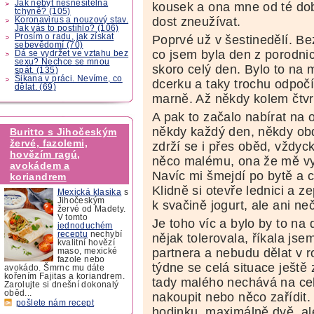
Jak nebýt nesnesitelná
kousek a ona mne od té dob
tchyně? (105)
dost zneužívat.
Koronavirus a nouzový stav.
Jak vás to postihlo? (106)
Prosím o radu, jak získat
Poprvé už v šestinedělí. Be
sebevědomí (70)
co jsem byla den z porodni
Dá se vydržet ve vztahu bez
sexu? Nechce se mnou
skoro celý den. Bylo to na 
spát. (135)
Šikana v práci. Nevíme, co
dcerku a taky trochu odpočí
dělat. (69)
marně. Až někdy kolem čtvr
A pak to začalo nabírat na 
někdy každý den, někdy obd
Buritto s Jihočeským
žervé, fazolemi,
zdrží se i přes oběd, vždyc
hovězím ragú,
něco malému, ona že mě vyj
avokádem a
Navíc mi šmejdí po bytě a 
koriandrem
Klidně si otevře lednici a z
Mexická klasika
s
Jihočeským
k svačině jogurt, ale ani n
žervé od Madety.
V tomto
Je toho víc a bylo by to na
jednoduchém
receptu
nechybí
nějak tolerovala, říkala jse
kvalitní hovězí
partnera a nebudu dělat v 
maso, mexické
fazole nebo
týdne se celá situace ještě
avokádo. Šmrnc mu dáte
kořením Fajitas a koriandrem.
tady malého nechává na celé
Zarolujte si dnešní dokonalý
oběd...
nakoupit nebo něco zařídit. 
pošlete nám recept
hodinku, maximálně dvě, ale