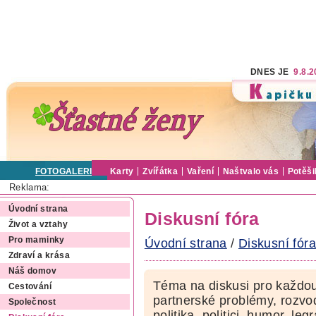
DNES JE
9.8.
FOTOGALERIE
Karty
Zvířátka
Vaření
Naštvalo vás
Potěši
Reklama:
Úvodní strana
Diskusní fóra
Život a vztahy
Pro maminky
Úvodní strana
/
Diskusní fóra
Zdraví a krása
Náš domov
Téma na diskusi pro každou
Cestování
partnerské problémy, rozvod
Společnost
politika, politici, humor, le