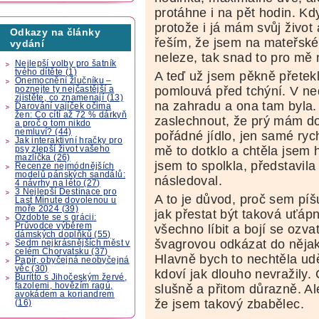
protáhne i na pět hodin. Kdy
protože i já mám svůj život
Odkazy na články
řeším, že jsem na mateřské 
vydání
neleze, tak snad to pro mě 
Nejlepší volby pro šatník
tvého dítěte (1)
A teď už jsem pěkně přetekl
Onemocnění žlučníku –
pomlouvá před tchýní. V ned
poznejte ty nejčastější a
zjistěte, co znamenají (13)
na zahradu a ona tam byla. 
Darování vajíček očima
žen: Co cítí až 72 % dárkyň
zaslechnout, že prý mám d
a proč o tom nikdo
nemluví? (44)
pořádné jídlo, jen samé ryc
Jak interaktivní hračky pro
mě to dotklo a chtěla jsem h
psy zlepší život vašeho
mazlíčka (26)
jsem to spolkla, představila 
Recenze nejmódnějších
modelů pánských sandálů:
následoval.
4 návrhy na léto (27)
3 Nejlepší Destinace pro
A to je důvod, proč sem píš
Last Minute dovolenou u
moře 2024 (39)
jak přestat být taková uťápn
Ozdobte se s grácii:
Průvodce výběrem
všechno líbit a bojí se ozva
dámských doplňků (55)
švagrovou odkázat do nějak
Sedm nejkrásnějších měst v
celém Chorvatsku (37)
Hlavně bych to nechtěla ud
Papír, obyčejná neobyčejná
věc (30)
kdoví jak dlouho nevražily. C
Buritto s Jihočeským žervé,
fazolemi, hovězím ragú,
slušně a přitom důrazně. A
avokádem a koriandrem
že jsem takový zbabělec.
(16)