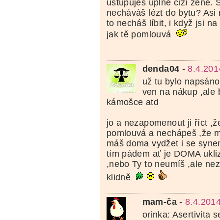
ustupuješ úplně cizí ženě. 
necháváš lézt do bytu? Asi 
to necháš líbit, i když jsi na
jak tě pomlouvá
denda04
-
8.4.201
už tu bylo napsáno
ven na nákup ,ale b
kámošce atd
jo a nezapomenout ji říct ,ž
pomlouvá a nechápeš ,že m
máš doma vydžet i se synem 
tím pádem ať je DOMA ukliz
,nebo Ty to neumíš ,ale nez
klidně
mam-ča
-
8.4.201
orinka: Asertivita 