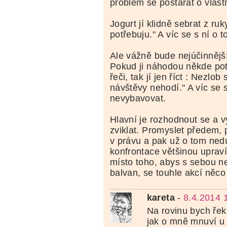
problém se postarat o vlastn
Jogurt jí klidně sebrat z ruk
potřebuju." A víc se s ní o 
Ale vážně bude nejúčinnější
Pokud ji náhodou někde po
řeči, tak jí jen říct : Nezlob
návštěvy nehodí." A víc se 
nevybavovat.
Hlavní je rozhodnout se a v
zviklat. Promyslet předem, p
v právu a pak už o tom ne
konfrontace většinou uprav
místo toho, abys s sebou ne
balvan, se touhle akcí něco
kareta
-
8.4.2014 
Na rovinu bych řek
jak o mně mnuví u 