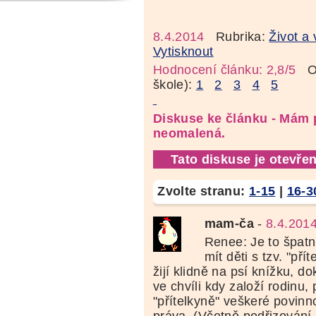
8.4.2014
Rubrika:
Život a 
Vytisknout
Hodnocení článku: 2,8/5
Oz
škole):
1
2
3
4
5
Diskuse ke článku - Mám 
neomalená.
Tato diskuse je otevřen
Zvolte stranu:
1-15
|
16-3
mam-ča
-
8.4.201
Renee: Je to špatn
mít děti s tzv. "pří
žijí klidně na psí knížku, d
ve chvíli kdy založí rodinu, 
"přítelkyně" veškeré povin