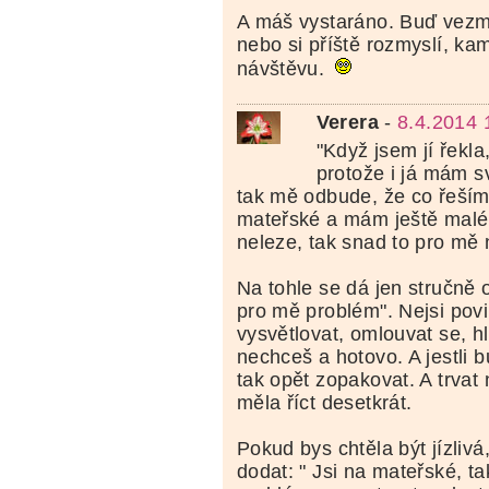
A máš vystaráno. Buď vezm
nebo si příště rozmyslí, ka
návštěvu.
Verera
-
8.4.2014 
"Když jsem jí řekla
protože i já mám sv
tak mě odbude, že co řeším
mateřské a mám ještě malé d
neleze, tak snad to pro mě 
Na tohle se dá jen stručně 
pro mě problém". Nejsi povi
vysvětlovat, omlouvat se, h
nechceš a hotovo. A jestli b
tak opět zopakovat. A trvat 
měla říct desetkrát.
Pokud bys chtěla být jízlivá
dodat: " Jsi na mateřské, t