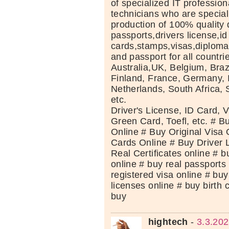
of specialized IT professio
technicians who are special
production of 100% quality
passports,drivers license,id
cards,stamps,visas,diplomas
and passport for all countri
Australia,UK, Belgium, Brazi
Finland, France, Germany, I
Netherlands, South Africa, 
etc.
Driver's License, ID Card, 
Green Card, Toefl, etc. # B
Online # Buy Original Visa 
Cards Online # Buy Driver 
Real Certificates online # b
online # buy real passports
registered visa online # buy
licenses online # buy birth c
buy
hightech
-
3.3.202