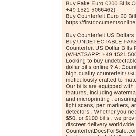
Buy Fake Euro €200 Bills
+49 1521 5066462)
Buy Counterfeit Euro 20 Bil
https://firstdocumentsonlin
Buy Counterfeit US Dollars
Buy UNDETECTABLE FAK
Counterfeit US Dollar Bills 
(WHATSAPP: +49 1521 50
Looking to buy undetectabl
dollar bills online ? At Coun
high-quality counterfeit USD 
meticulously crafted to mat
Our bills are equipped with
features, including waterma
and microprinting , ensurin
light scans, pen markers, a
detectors . Whether you nee
$50, or $100 bills , we prov
discreet delivery worldwid
CounterfeitDocsForSale.com