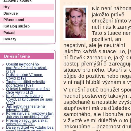
Zábavný koutek
Hry
Nic není náhoda
jakožto právě
Diskuse
ohrožení tímto 
Píšete sami
nutí nás k zamy
Katalog služeb
Tato situace nen
Počasí
pozitivní, ani
Odkazy
negativní, ale je neutrální
jakožto každá situace. To, j
Dnešní téma
ní člověk zareaguje, jaký k
postoj, přemýšlí či zareaguj
Opustit nemocného
manžela? Je mi strašně.
situace pro něho. Utvoří si d
(218)
Další smutné Vánoce.
půjde do pozitiva nebo nega
Covid (219)
v ní najít hlubší význam a 
Touhu po dítěti vyřešila
podrazem (109)
V dnešní době bohužel spo
Odešel k milence a teď se
chce vrátit (112)
hodnot postavený takovým z
Když nás nezlikviduje
Covid, zlikvidujeme se sami
uspěchaně a neustále zvyšo
(200)
Jak nebýt nesnesitelná
stupňování má za důsledek
tchyně? (105)
samotného, ale i bohužel nak
Koronavirus a nouzový stav.
Jak vás to postihlo? (106)
v životě velmi důležité.A to 
Prosím o radu, jak získat
sebevědomí (70)
nekoupíme – pozornost druhý
Dá se vydržet ve vztahu bez
sexu? Nechce se mnou