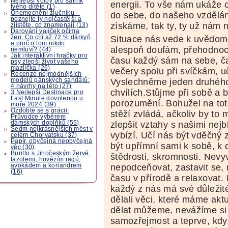
Nejlepší volby pro šatník
energii. To vše nám ukáže ce
tvého dítěte (1)
Onemocnění žlučníku –
do sebe, do našeho vzdělán
poznejte ty nejčastější a
získáme, tak ty, ty už nám
zjistěte, co znamenají (13)
Darování vajíček očima
žen: Co cítí až 72 % dárkyň
Situace nás vede k uvědom
a proč o tom nikdo
alespoň doufám, přehodnoc
nemluví? (44)
Jak interaktivní hračky pro
času každý sám na sebe, ča
psy zlepší život vašeho
mazlíčka (26)
večery spolu při svíčkám, u
Recenze nejmódnějších
modelů pánských sandálů:
Vyslechněme jeden druhého, 
4 návrhy na léto (27)
chvílích.Stůjme při sobě a
3 Nejlepší Destinace pro
Last Minute dovolenou u
porozumění. Bohužel na tot
moře 2024 (39)
Ozdobte se s grácii:
stěží zvládá, ačkoliv by t
Průvodce výběrem
dámských doplňků (55)
zlepšit vztahy s našimi nejb
Sedm nejkrásnějších měst v
vybízí. Učí nás být vděčný 
celém Chorvatsku (37)
Papír, obyčejná neobyčejná
být upřímní sami k sobě, k
věc (30)
Buritto s Jihočeským žervé,
štědrosti, skromnosti. Nevy
fazolemi, hovězím ragú,
avokádem a koriandrem
nepodceňovat, zastavit se, 
(16)
času v přírodě a relaxovat.
každý z nás má své důležit
dělali věci, které máme akt
dělat můžeme, nevážíme si 
samozřejmost a teprve, kdy