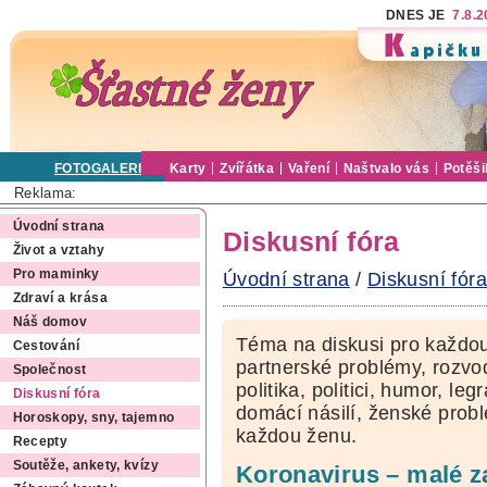
DNES JE
7.8.
FOTOGALERIE
Karty
Zvířátka
Vaření
Naštvalo vás
Potěši
Reklama:
Úvodní strana
Diskusní fóra
Život a vztahy
Pro maminky
Úvodní strana
/
Diskusní fóra
Zdraví a krása
Náš domov
Téma na diskusi pro každou
Cestování
partnerské problémy, rozvod
Společnost
politika, politici, humor, le
Diskusní fóra
domácí násilí, ženské pro
Horoskopy, sny, tajemno
každou ženu.
Recepty
Soutěže, ankety, kvízy
Koronavirus – malé z