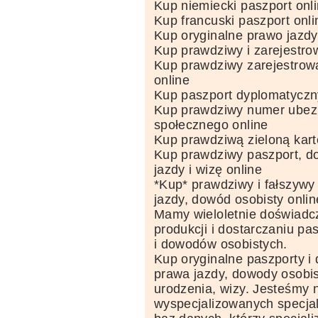
Kup niemiecki paszport onl
Kup francuski paszport onli
Kup oryginalne prawo jazdy
Kup prawdziwy i zarejestro
Kup prawdziwy zarejestrow
online
Kup paszport dyplomatyczn
Kup prawdziwy numer ubez
społecznego online
Kup prawdziwą zieloną kart
Kup prawdziwy paszport, d
jazdy i wizę online
*Kup* prawdziwy i fałszywy
jazdy, dowód osobisty onlin
Mamy wieloletnie doświadcze
produkcji i dostarczaniu pa
i dowodów osobistych.
Kup oryginalne paszporty i
prawa jazdy, dowody osobis
urodzenia, wizy. Jesteśmy 
wyspecjalizowanych specjal