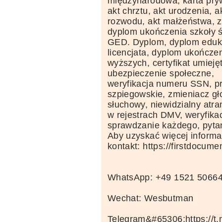
międzynarodowa, karta pryw
akt chrztu, akt urodzenia, a
rozwodu, akt małżeństwa, z
dyplom ukończenia szkoły ś
GED. Dyplom, dyplom eduka
licencjata, dyplom ukończe
wyższych, certyfikat umiej
ubezpieczenie społeczne,
weryfikacja numeru SSN, pr
szpiegowskie, zmieniacz gł
słuchowy, niewidzialny atr
w rejestrach DMV, weryfikac
sprawdzanie każdego, pytan
Aby uzyskać więcej informac
kontakt: https://firstdocum
WhatsApp: +49 1521 5066
Wechat: Wesbutman
Telegram&#65306;https://