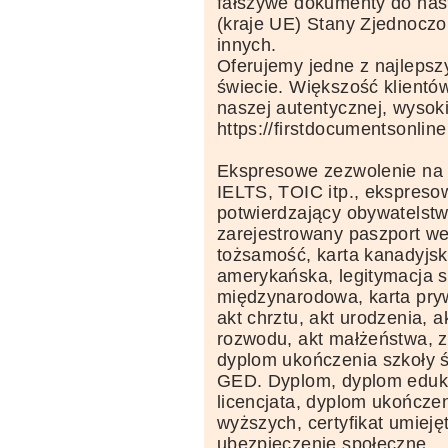
fałszywe dokumenty do nas
(kraje UE) Stany Zjednoczo
innych.
Oferujemy jedne z najlepsz
świecie. Większość klientó
naszej autentycznej, wysoki
https://firstdocumentsonlin
Ekspresowe zezwolenie na p
IELTS, TOIC itp., ekspres
potwierdzający obywatelstw
zarejestrowany paszport we
tożsamość, karta kanadyjsk
amerykańska, legitymacja s
międzynarodowa, karta pryw
akt chrztu, akt urodzenia, a
rozwodu, akt małżeństwa, z
dyplom ukończenia szkoły ś
GED. Dyplom, dyplom eduka
licencjata, dyplom ukończe
wyższych, certyfikat umiej
ubezpieczenie społeczne,