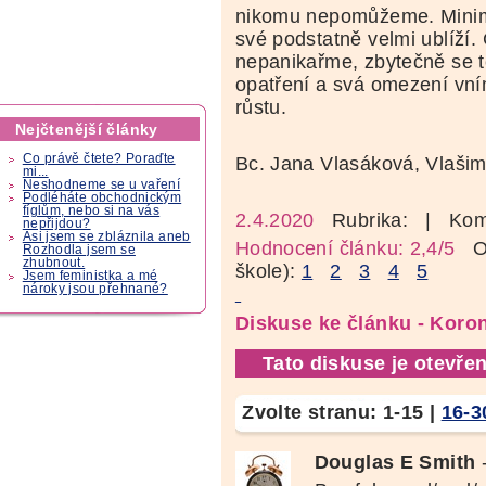
nikomu nepomůžeme. Minimá
své podstatně velmi ublíží.
nepanikařme, zbytečně se t
opatření a svá omezení vním
růstu.
Nejčtenější články
Co právě čtete? Poraďte
Bc. Jana Vlasáková, Vlaši
mi...
Neshodneme se u vaření
Podléháte obchodnickým
fíglům, nebo si na vás
2.4.2020
Rubrika:
| Kom
nepřijdou?
Asi jsem se zbláznila aneb
Hodnocení článku: 2,4/5
Oz
Rozhodla jsem se
zhubnout.
škole):
1
2
3
4
5
Jsem feministka a mé
nároky jsou přehnané?
Diskuse ke článku - Koro
Tato diskuse je otevřen
Zvolte stranu:
1-15
|
16-3
Douglas E Smith