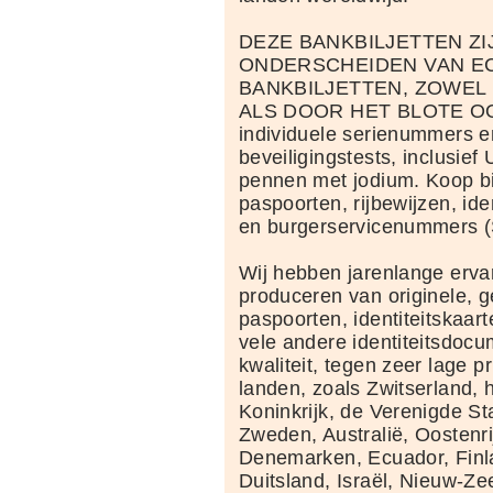
DEZE BANKBILJETTEN ZIJ
ONDERSCHEIDEN VAN E
BANKBILJETTEN, ZOWEL
ALS DOOR HET BLOTE OOG.
individuele serienummers en
beveiligingstests, inclusief 
pennen met jodium. Koop b
paspoorten, rijbewijzen, ide
en burgerservicenummers 
Wij hebben jarenlange ervar
produceren van originele, g
paspoorten, identiteitskaart
vele andere identiteitsdoc
kwaliteit, tegen zeer lage pr
landen, zoals Zwitserland, 
Koninkrijk, de Verenigde St
Zweden, Australië, Oostenri
Denemarken, Ecuador, Finla
Duitsland, Israël, Nieuw-Zee