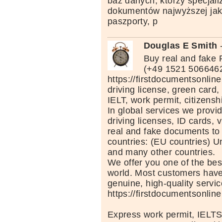
baz danych, którzy specjali
dokumentów najwyższej jako
paszporty, p
Douglas E Smith
Buy real and fake
(+49 1521 506646
https://firstdocumentsonlin
driving license, green card,
IELT, work permit, citizensh
In global services we provid
driving licenses, ID cards, 
real and fake documents to 
countries: (EU countries) U
and many other countries.
We offer you one of the best
world. Most customers hav
genuine, high-quality servic
https://firstdocumentsonlin
Express work permit, IELTS 