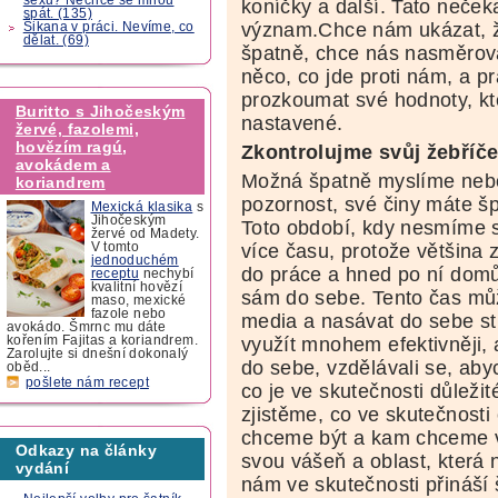
koníčky a další. Tato neče
spát. (135)
význam.Chce nám ukázat, ž
Šikana v práci. Nevíme, co
dělat. (69)
špatně, chce nás nasměrova
něco, co jde proti nám, a p
prozkoumat své hodnoty, k
Buritto s Jihočeským
nastavené.
žervé, fazolemi,
hovězím ragú,
Zkontrolujme svůj žebříč
avokádem a
Možná špatně myslíme nebo
koriandrem
pozornost, své činy máte š
Mexická klasika
s
Jihočeským
Toto období, kdy nesmíme 
žervé od Madety.
více času, protože většina
V tomto
jednoduchém
do práce a hned po ní domů 
receptu
nechybí
kvalitní hovězí
sám do sebe. Tento čas můž
maso, mexické
fazole nebo
media a nasávat do sebe st
avokádo. Šmrnc mu dáte
využít mnohem efektivněji, 
kořením Fajitas a koriandrem.
Zarolujte si dnešní dokonalý
do sebe, vzdělávali se, abyc
oběd...
pošlete nám recept
co je ve skutečnosti důleži
zjistěme, co ve skutečnost
chceme být a kam chceme v
Odkazy na články
svou vášeň a oblast, která n
vydání
nám ve skutečnosti přináší š