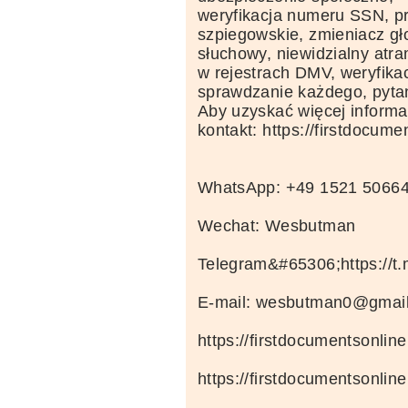
weryfikacja numeru SSN, pr
szpiegowskie, zmieniacz gł
słuchowy, niewidzialny atr
w rejestrach DMV, weryfikac
sprawdzanie każdego, pytan
Aby uzyskać więcej informac
kontakt: https://firstdocum
WhatsApp: +49 1521 5066
Wechat: Wesbutman
Telegram&#65306;https://
E-mail: wesbutman0@gmai
https://firstdocumentsonlin
https://firstdocumentsonlin