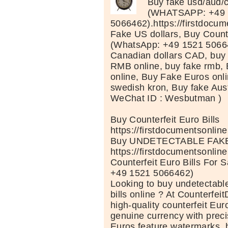
Buy fake usd/aud
(WHATSAPP: +49 
5066462).https://firstdocu
Fake US dollars, Buy Counte
(WhatsApp: +49 1521 5066
Canadian dollars CAD, buy
RMB online, buy fake rmb, 
online, Buy Fake Euros onli
swedish kron, Buy fake Austr
WeChat ID : Wesbutman )
Buy Counterfeit Euro Bills
https://firstdocumentsonlin
Buy UNDETECTABLE FAK
https://firstdocumentsonlin
Counterfeit Euro Bills Fo
+49 1521 5066462)
Looking to buy undetectable
bills online ? At Counterfei
high-quality counterfeit Eur
genuine currency with preci
Euros feature watermarks, 