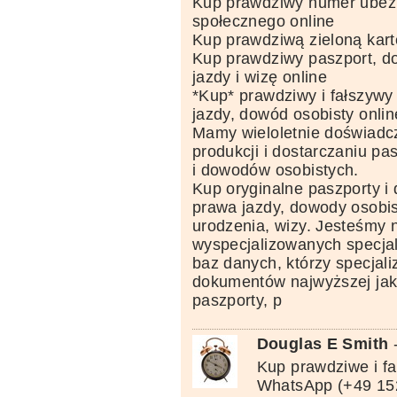
Kup prawdziwy numer ubez
społecznego online
Kup prawdziwą zieloną kart
Kup prawdziwy paszport, d
jazdy i wizę online
*Kup* prawdziwy i fałszywy
jazdy, dowód osobisty onlin
Mamy wieloletnie doświadcze
produkcji i dostarczaniu pa
i dowodów osobistych.
Kup oryginalne paszporty i
prawa jazdy, dowody osobis
urodzenia, wizy. Jesteśmy 
wyspecjalizowanych specjal
baz danych, którzy specjali
dokumentów najwyższej jako
paszporty, p
Douglas E Smith
Kup prawdziwe i f
WhatsApp (+49 15