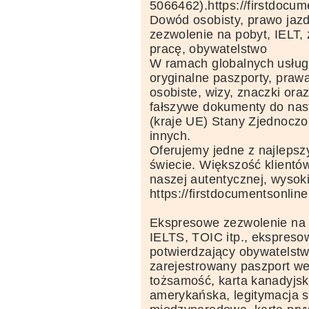
5066462).https://firstdocu
Dowód osobisty, prawo jazdy
zezwolenie na pobyt, IELT,
pracę, obywatelstwo
W ramach globalnych usłu
oryginalne paszporty, praw
osobiste, wizy, znaczki ora
fałszywe dokumenty do nas
(kraje UE) Stany Zjednoczo
innych.
Oferujemy jedne z najlepsz
świecie. Większość klientó
naszej autentycznej, wysoki
https://firstdocumentsonlin
Ekspresowe zezwolenie na p
IELTS, TOIC itp., ekspres
potwierdzający obywatelstw
zarejestrowany paszport we
tożsamość, karta kanadyjsk
amerykańska, legitymacja s