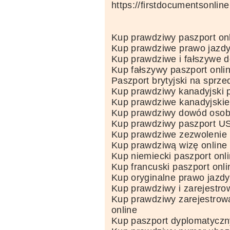
https://firstdocumentsonlin
Kup prawdziwy paszport on
Kup prawdziwe prawo jazdy
Kup prawdziwe i fałszywe 
Kup fałszywy paszport onli
Paszport brytyjski na sprze
Kup prawdziwy kanadyjski p
Kup prawdziwe kanadyjskie
Kup prawdziwy dowód osobi
Kup prawdziwy paszport US
Kup prawdziwe zezwolenie 
Kup prawdziwą wizę online
Kup niemiecki paszport onl
Kup francuski paszport onli
Kup oryginalne prawo jazdy
Kup prawdziwy i zarejestro
Kup prawdziwy zarejestrow
online
Kup paszport dyplomatyczn