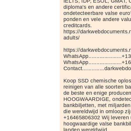
IELTS, IDP, ESOL, GMAT,
diploma's en andere certifi
ondetecteerbare valse euro's
ponden en vele andere val
creditcards.
https://darkwebdocuments.n
adults/
https://darkwebdocuments.n
WhatsApp.....................
WhatsApp.....................
Contact..............darkw
Koop SSD chemische oploss
reinigen van alle soorten ban
de beste en enige producen
HOOGWAARDIGE, ondetect
bankbiljetten, met miljarde
die wereldwijd in omloop zij
+16465806302 Wij leveren ui
hoogwaardige valse bankbilj
landen wereldwijd.