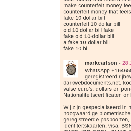
make counterfeit money feel
counterfeit money that feels
fake 10 dollar bill
counterfeit 10 dollar bill
old 10 dollar bill fake
fake old 10-dollar bill
a fake 10-dollar bill
fake 10 bil
markcarlson
-
28.
WhatsApp +164658
geregistreerd rijbew
darkwebdocuments.net, koo
valse euro's, dollars en po
Nationaliteitscertificaten onl
Wij zijn gespecialiseerd in 
hoogwaardige biometrisch
geregistreerde paspoorten, 
identiteitskaarten, visa, 