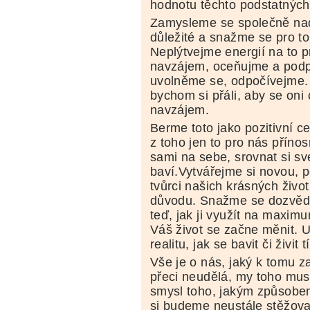
hodnotu těchto podstatných
Zamysleme se společně nad 
důležité a snažme se pro to
Neplýtvejme energií na to 
navzájem, oceňujme a pod
uvolněme se, odpočívejme.
bychom si přáli, aby se oni
navzájem.
Berme toto jako pozitivní 
z toho jen to pro nás přín
sami na sebe, srovnat si své
baví.Vytvářejme si novou, 
tvůrci našich krásných život
důvodu. Snažme se dozvědě
teď, jak ji využít na maximu
Váš život se začne měnit. U
realitu, jak se bavit či živit
Vše je o nás, jaký k tomu 
přeci neudělá, my toho mus
smysl toho, jakým způsobe
si budeme neustále stěžovat