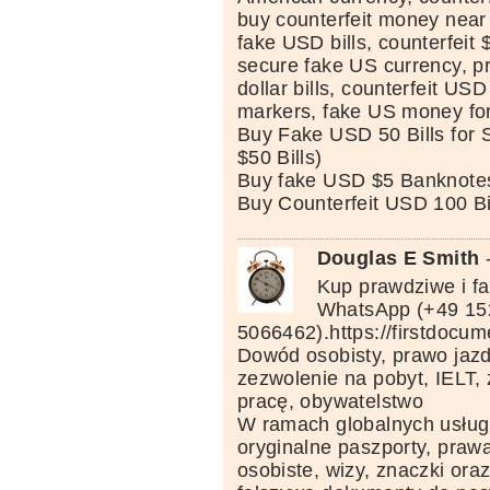
buy counterfeit money near
fake USD bills, counterfeit $
secure fake US currency, p
dollar bills, counterfeit USD
markers, fake US money for
Buy Fake USD 50 Bills for 
$50 Bills)
Buy fake USD $5 Banknotes
Buy Counterfeit USD 100 Bi
Douglas E Smith
Kup prawdziwe i f
WhatsApp (+49 15
5066462).https://firstdocu
Dowód osobisty, prawo jazdy
zezwolenie na pobyt, IELT,
pracę, obywatelstwo
W ramach globalnych usłu
oryginalne paszporty, praw
osobiste, wizy, znaczki ora