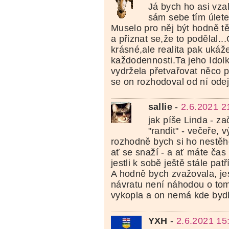
Já bych ho asi vza
sám sebe tím úlete
Muselo pro něj být hodně t
a přiznat se,že to podělal..
krásné,ale realita pak ukáž
každodennosti.Ta jeho Idol
vydržela přetvařovat něco p
se on rozhodoval od ní odejí
sallie
-
2.6.2021 2
jak píše Linda - z
"randit" - večeře, vý
rozhodně bych si ho nestěh
ať se snaží - a ať máte ča
jestli k sobě ještě stále pat
A hodně bych zvažovala, jes
návratu není náhodou o tom
vykopla a on nemá kde bydle
YXH
-
2.6.2021 15