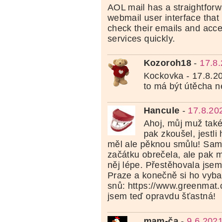
AOL mail has a straightfor
webmail user interface that
check their emails and acc
services quickly.
Kozoroh18
-
17.8
Kockovka - 17.8.2
to má být útěcha 
Hancule
-
17.8.20
Ahoj, můj muž také
pak zkoušel, jestli
měl ale pěknou smůlu! Sam
začátku obrečela, ale pak m
něj lépe. Přestěhovala jsem
Praze a konečně si ho vyba
snů: https://www.greenmat.
jsem teď opravdu šťastná!
mam-ča
-
9.6.202