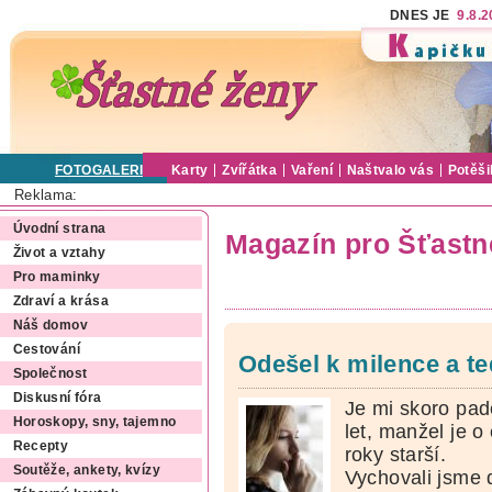
DNES JE
9.8.
FOTOGALERIE
Karty
Zvířátka
Vaření
Naštvalo vás
Potěši
Reklama:
Úvodní strana
Magazín pro Šťastn
Život a vztahy
Pro maminky
Zdraví a krása
Náš domov
Cestování
Odešel k milence a te
Společnost
Diskusní fóra
Je mi skoro pad
Horoskopy, sny, tajemno
let, manžel je o 
Recepty
roky starší.
Soutěže, ankety, kvízy
Vychovali jsme 