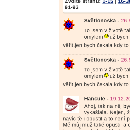
Zvolte stranu:
1-15
|
16-3
91-93
Světlonoska
-
26.
To jsem v životě ta
omylem
už bych
věřit,jen bych čekala kdy t
Světlonoska
-
26.
To jsem v životě ta
omylem
už bych
věřit,jen bych čekala kdy t
Hancule
-
19.12.2
Ahoj, tak na něj b
vykašlala. Nejen, ž
navíc tě i opustil a to není
Mě můj muž také opustil a ch