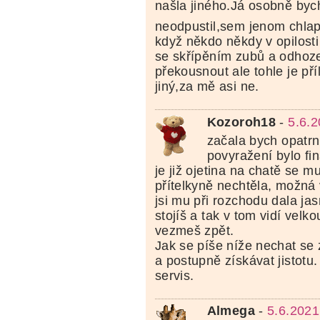
našla jiného.Já osobně byc
neodpustil,sem jenom chlap
když někdo někdy v opilosti
se skřípěním zubů a odhoze
překousnout ale tohle je pří
jiný,za mě asi ne.
Kozoroh18
-
5.6.
začala bych opatr
povyražení bylo fi
je již ojetina na chatě se m
přítelkyně nechtěla, možná 
jsi mu při rozchodu dala jas
stojíš a tak v tom vidí velko
vezmeš zpět.
Jak se píše níže nechat se 
a postupně získávat jistotu
servis.
Almega
-
5.6.2021