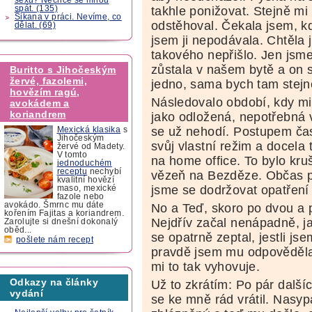
spát. (135)
takhle ponižovat. Stejně mi 
Šikana v práci. Nevíme, co
odstěhoval. Čekala jsem, k
dělat. (69)
jsem ji nepodávala. Chtěla 
takového nepřišlo. Jen jsme
zůstala v našem bytě a on s
Buritto s Jihočeským
žervé, fazolemi,
jedno, sama bych tam stejně
hovězím ragú,
Následovalo období, kdy mi 
avokádem a
koriandrem
jako odložená, nepotřebná v
se už nehodí. Postupem čas
Mexická klasika
s
Jihočeským
svůj vlastní režim a docela 
žervé od Madety.
V tomto
na home office. To bylo kru
jednoduchém
receptu
nechybí
vězeň na Bezděze. Občas při
kvalitní hovězí
jsme se dodržovat opatření 
maso, mexické
fazole nebo
avokádo. Šmrnc mu dáte
No a Teď, skoro po dvou a p
kořením Fajitas a koriandrem.
Nejdřív začal nenápadně, ja
Zarolujte si dnešní dokonalý
oběd...
se opatrně zeptal, jestli 
pošlete nám recept
pravdě jsem mu odpověděla
mi to tak vyhovuje.
Odkazy na články
Už to zkrátím: Po pár další
vydání
se ke mně rád vrátil. Nasypa