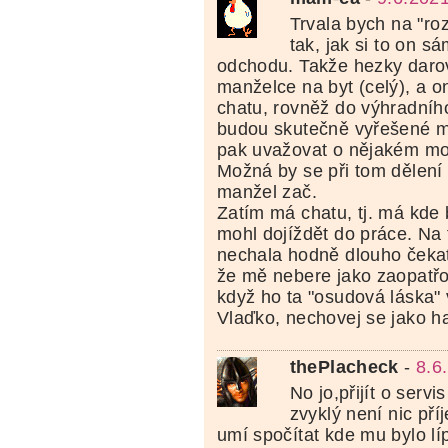
Trvala bych na "r
tak, jak si to on sá
odchodu. Takže hezky daro
manželce na byt (celý), a o
chatu, rovněž do výhradního
budou skutečně vyřešené m
pak uvažovat o nějakém mo
Možná by se při tom dělení 
manžel zač.
Zatím má chatu, tj. má kde 
mohl dojíždět do práce. Na 
nechala hodně dlouho čekat
že mě nebere jako zaopatřov
když ho ta "osudová láska" 
Vlaďko, nechovej se jako h
thePlacheck
-
8.6
No jo,přijít o servi
zvyklý není nic pří
umí spočítat kde mu bylo lí