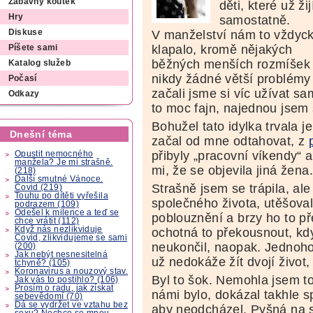
Zábavný koutek
děti, které už žij
Hry
samostatně.
V manželství nám to vždyc
Diskuse
klapalo, kromě nějakých
Píšete sami
běžných menších rozmíšek
Katalog služeb
nikdy žádné větší problémy n
Počasí
začali jsme si víc užívat sa
Odkazy
to moc fajn, najednou jsem 
Bohužel tato idylka trvala 
Dnešní téma
začal od mne odtahovat, z
přibyly „pracovní víkendy“ 
Opustit nemocného
manžela? Je mi strašně.
mi, že se objevila jiná žena.
(218)
Další smutné Vánoce.
Strašně jsem se trápila, ale
Covid (219)
Touhu po dítěti vyřešila
společného života, utěšoval
podrazem (109)
Odešel k milence a teď se
poblouznění a brzy ho to př
chce vrátit (112)
Když nás nezlikviduje
ochotná to překousnout, kdy
Covid, zlikvidujeme se sami
neukončil, naopak. Jednoho
(200)
Jak nebýt nesnesitelná
už nedokáže žít dvojí život
tchyně? (105)
Koronavirus a nouzový stav.
Byl to šok. Nemohla jsem t
Jak vás to postihlo? (106)
Prosím o radu, jak získat
námi bylo, dokázal takhle s
sebevědomí (70)
Dá se vydržet ve vztahu bez
aby neodcházel. Pyšná na 
sexu? Nechce se mnou