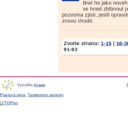
Brat ho jako nove
se hned zblbnout j
pozvolna zjisti, jestli oprav
znovu chodit.
Zvolte stranu:
1-15
|
16-3
91-93
Vytvořilo
Anawe
Plastová okna
,
Tandemové seskoky