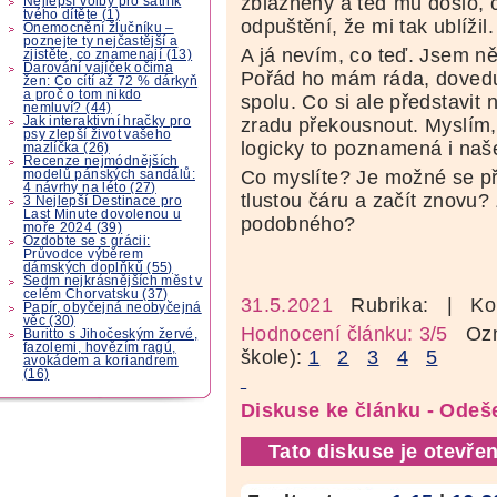
zblázněný a teď mu došlo, c
Nejlepší volby pro šatník
tvého dítěte (1)
odpuštění, že mi tak ublížil.
Onemocnění žlučníku –
poznejte ty nejčastější a
A já nevím, co teď. Jsem n
zjistěte, co znamenají (13)
Darování vajíček očima
Pořád ho mám ráda, dovedu 
žen: Co cítí až 72 % dárkyň
a proč o tom nikdo
spolu. Co si ale představit 
nemluví? (44)
Jak interaktivní hračky pro
zradu překousnout. Myslím,
psy zlepší život vašeho
logicky to poznamená i naše
mazlíčka (26)
Recenze nejmódnějších
Co myslíte? Je možné se př
modelů pánských sandálů:
4 návrhy na léto (27)
tlustou čáru a začít znovu? 
3 Nejlepší Destinace pro
Last Minute dovolenou u
podobného?
moře 2024 (39)
Ozdobte se s grácii:
Průvodce výběrem
dámských doplňků (55)
Sedm nejkrásnějších měst v
celém Chorvatsku (37)
31.5.2021
Rubrika:
| Ko
Papír, obyčejná neobyčejná
věc (30)
Hodnocení článku: 3/5
Ozná
Buritto s Jihočeským žervé,
fazolemi, hovězím ragú,
škole):
1
2
3
4
5
avokádem a koriandrem
(16)
Diskuse ke článku - Odeše
Tato diskuse je otevřen