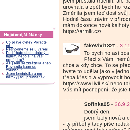
jsem přestala truchlit, ale 
urovnala a zpět bych ho ro
Změnila jsem teď dost svůj ž
Hodně času trávím v přírod
mám dokonce nové kalhoty 
https://armik.cz/
Nejčtenější články
Co právě čtete? Poraďte
fakevivi182t
-
3.1
mi...
Neshodneme se u vaření
To bych ho asi posl
Podléháte obchodnickým
fíglům, nebo si na vás
Přeci s Vámi nemů
nepřijdou?
Asi jsem se zbláznila aneb
chce a kdy chce. To se pře
Rozhodla jsem se
zhubnout.
byste to udělat jako v jedn
Jsem feministka a mé
třeba křeslo a vyprovodit ho
nároky jsou přehnané?
https://www.livli.sk/ nebo t
Vás mít pochopení, že jste 
Sofinka05
-
26.9.
Dobrý den,
jsem tady nová a c
- ty příběhy tady píše reda
můžeme psát taky máme? P