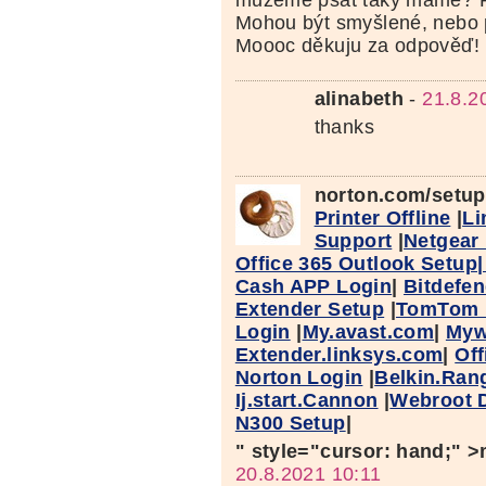
Mohou být smyšlené, nebo 
Moooc děkuju za odpověď!
alinabeth
-
21.8.2
thanks
norton.com/setu
Printer Offline
|
Li
Support
|
Netgear
Office 365 Outlook Setup
Cash APP Login
|
Bitdefen
Extender Setup
|
TomTom 
Login
|
My.avast.com
|
Myw
Extender.linksys.com
|
Off
Norton Login
|
Belkin.Ran
Ij.start.Cannon
|
Webroot 
N300 Setup
|
" style="cursor: hand;" 
20.8.2021 10:11